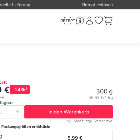
hnelle Lieferung
Rezept einlösen
att
9 €
-14%
3
300 g
Grundpreis:
9 €
46,63 €/1 kg
rfügbar
In den Warenkorb
inkl. MwSt. zzgl. Versand
n Packungsgrößen erhältlich:
g
5,99 €