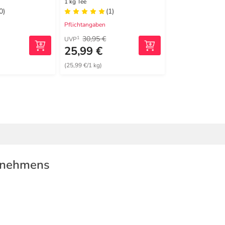
1 kg Tee
0)
(1)
Pflichtangaben
30,95 €
1
UVP
25,99 €
(25,99 €/1 kg)
rnehmens