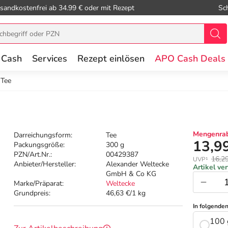
sandkostenfrei ab 34.99 € oder mit Rezept
Sc
 Cash
Services
Rezept einlösen
APO Cash Deals
 Tee
Mengenrab
Darreichungsform:
Tee
13,9
Packungsgröße:
300 g
PZN/Art.Nr.:
00429387
16,2
UVP¹
Anbieter/Hersteller:
Alexander Weltecke
Artikel ve
GmbH & Co KG
Marke/Präparat:
Weltecke
Grundpreis:
46,63 €/1 kg
In folgende
100 