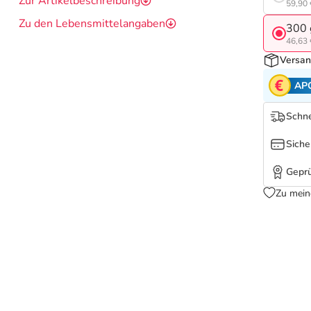
Zur Artikelbeschreibung
59,90 
Zu den Lebensmittelangaben
300 
46,63 
Versan
AP
Schne
Siche
Geprü
Zu mein