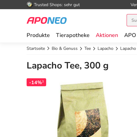
Trusted Shops: sehr gut
Ver
Produkte
Tierapotheke
Aktionen
APO
Startseite
Bio & Genuss
Tee
Lapacho
Lapacho
Lapacho Tee, 300 g
-14%
3