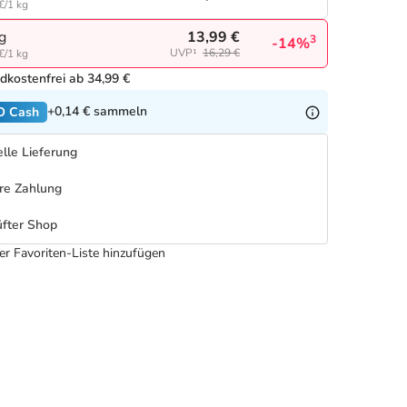
€/1 kg
13,99 €
g
3
-14%
UVP¹
16,29 €
€/1 kg
dkostenfrei ab 34,99 €
+0,14 €
sammeln
O Cash
lle Lieferung
re Zahlung
fter Shop
er Favoriten-Liste hinzufügen