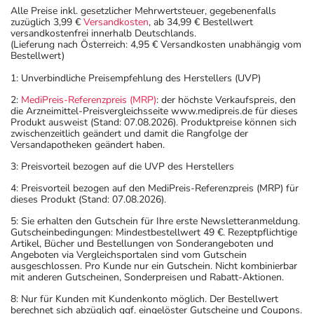
Alle Preise inkl. gesetzlicher Mehrwertsteuer, gegebenenfalls
zuzüglich 3,99 €
Versandkosten
, ab 34,99 € Bestellwert
versandkostenfrei innerhalb Deutschlands.
(Lieferung nach Österreich: 4,95 € Versandkosten unabhängig vom
Bestellwert)
1: Unverbindliche Preisempfehlung des Herstellers (UVP)
2:
MediPreis-Referenzpreis (MRP)
: der höchste Verkaufspreis, den
die Arzneimittel-Preisvergleichsseite www.medipreis.de für dieses
Produkt ausweist (Stand: 07.08.2026). Produktpreise können sich
zwischenzeitlich geändert und damit die Rangfolge der
Versandapotheken geändert haben.
3: Preisvorteil bezogen auf die UVP des Herstellers
4: Preisvorteil bezogen auf den MediPreis-Referenzpreis (MRP) für
dieses Produkt (Stand: 07.08.2026).
5: Sie erhalten den Gutschein für Ihre erste Newsletteranmeldung.
Gutscheinbedingungen: Mindestbestellwert 49 €. Rezeptpflichtige
Artikel, Bücher und Bestellungen von Sonderangeboten und
Angeboten via Vergleichsportalen sind vom Gutschein
ausgeschlossen. Pro Kunde nur ein Gutschein. Nicht kombinierbar
mit anderen Gutscheinen, Sonderpreisen und Rabatt-Aktionen.
8: Nur für Kunden mit Kundenkonto möglich. Der Bestellwert
berechnet sich abzüglich ggf. eingelöster Gutscheine und Coupons.