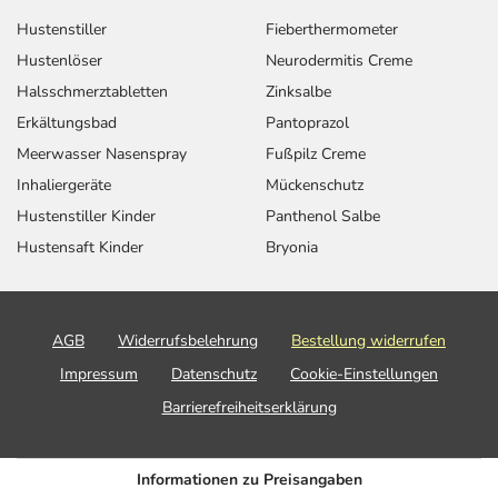
Hustenstiller
Fieberthermometer
Hustenlöser
Neurodermitis Creme
Halsschmerztabletten
Zinksalbe
Erkältungsbad
Pantoprazol
Meerwasser Nasenspray
Fußpilz Creme
Inhaliergeräte
Mückenschutz
Hustenstiller Kinder
Panthenol Salbe
Hustensaft Kinder
Bryonia
AGB
Widerrufsbelehrung
Bestellung widerrufen
Impressum
Datenschutz
Cookie-Einstellungen
Barrierefreiheitserklärung
Informationen zu Preisangaben