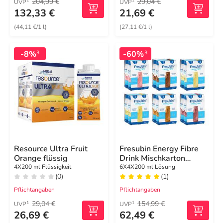
204,99 €
29,04 €
1
1
UVP
UVP
132,33 €
21,69 €
(44,11 €/1 l)
(27,11 €/1 l)
-8%
-60%
3
3
Resource Ultra Fruit
Fresubin Energy Fibre
Orange flüssig
Drink Mischkarton
Trinkflasche
4X200 ml Flüssigkeit
6X4X200 ml Lösung
(0)
(1)
Pflichtangaben
Pflichtangaben
29,04 €
154,99 €
1
1
UVP
UVP
26,69 €
62,49 €