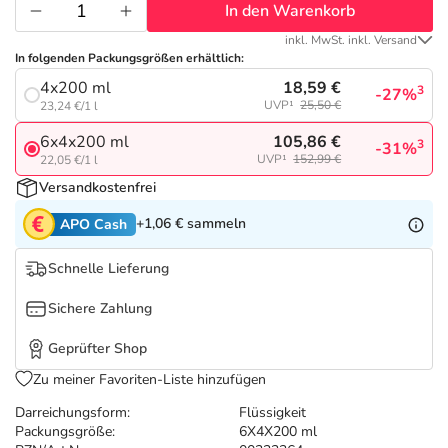
Refluthin, Lasea & Carmenthin Deals
Sport & Fitness
Täglich gut versorgt
In den Warenkorb
inkl. MwSt. inkl. Versand
Salus Deals
Tierapotheke
In folgenden Packungsgrößen erhältlich:
18,59 €
4x200 ml
3
-27%
UVP¹
25,50 €
23,24 €/1 l
Vitamine & Mineralstoffe
105,86 €
6x4x200 ml
3
-31%
UVP¹
152,99 €
22,05 €/1 l
Marken
Versandkostenfrei
+1,06 €
sammeln
APO Cash
Schnelle Lieferung
Sichere Zahlung
Geprüfter Shop
Zu meiner Favoriten-Liste hinzufügen
Darreichungsform:
Flüssigkeit
Packungsgröße:
6X4X200 ml