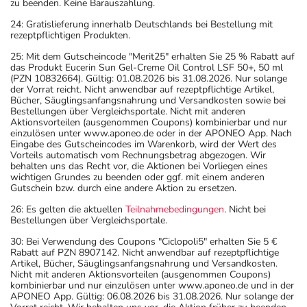
zu beenden. Keine Barauszahlung.
24: Gratislieferung innerhalb Deutschlands bei Bestellung mit
rezeptpflichtigen Produkten.
25: Mit dem Gutscheincode "Merit25" erhalten Sie 25 % Rabatt auf
das Produkt Eucerin Sun Gel-Creme Oil Control LSF 50+, 50 ml
(PZN 10832664). Gültig: 01.08.2026 bis 31.08.2026. Nur solange
der Vorrat reicht. Nicht anwendbar auf rezeptpflichtige Artikel,
Bücher, Säuglingsanfangsnahrung und Versandkosten sowie bei
Bestellungen über Vergleichsportale. Nicht mit anderen
Aktionsvorteilen (ausgenommen Coupons) kombinierbar und nur
einzulösen unter www.aponeo.de oder in der APONEO App. Nach
Eingabe des Gutscheincodes im Warenkorb, wird der Wert des
Vorteils automatisch vom Rechnungsbetrag abgezogen. Wir
behalten uns das Recht vor, die Aktionen bei Vorliegen eines
wichtigen Grundes zu beenden oder ggf. mit einem anderen
Gutschein bzw. durch eine andere Aktion zu ersetzen.
26: Es gelten die aktuellen
Teilnahmebedingungen
. Nicht bei
Bestellungen über Vergleichsportale.
30: Bei Verwendung des Coupons "Ciclopoli5" erhalten Sie 5 €
Rabatt auf PZN 8907142. Nicht anwendbar auf rezeptpflichtige
Artikel, Bücher, Säuglingsanfangsnahrung und Versandkosten.
Nicht mit anderen Aktionsvorteilen (ausgenommen Coupons)
kombinierbar und nur einzulösen unter www.aponeo.de und in der
APONEO App. Gültig: 06.08.2026 bis 31.08.2026. Nur solange der