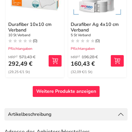
Durafiber 10x10 cm
Durafiber Ag 4x10 cm
Verband
Verband
10 St Verband
5 St Verband
(0)
(0)
Pflichtangaben
Pflichtangaben
571,43 €
196,28 €
2
2
MRP
MRP
292,49 €
160,43 €
(29,25 €/1 St)
(32,09 €/1 St)
Weitere Produkte anzeigen
Artikelbeschreibung
Adresse des Anbieters/Herstellers