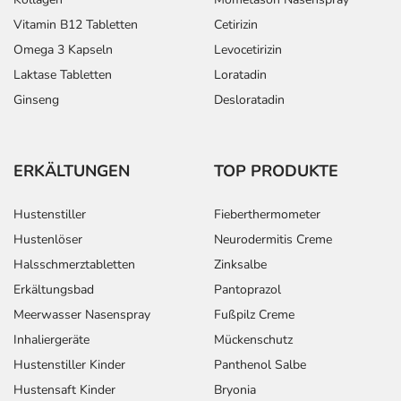
Vitamin B12 Tabletten
Cetirizin
Omega 3 Kapseln
Levocetirizin
Laktase Tabletten
Loratadin
Ginseng
Desloratadin
ERKÄLTUNGEN
TOP PRODUKTE
Hustenstiller
Fieberthermometer
Hustenlöser
Neurodermitis Creme
Halsschmerztabletten
Zinksalbe
Erkältungsbad
Pantoprazol
Meerwasser Nasenspray
Fußpilz Creme
Inhaliergeräte
Mückenschutz
Hustenstiller Kinder
Panthenol Salbe
Hustensaft Kinder
Bryonia