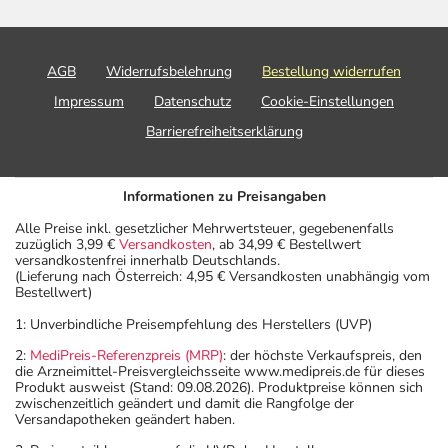
AGB
Widerrufsbelehrung
Bestellung widerrufen
Impressum
Datenschutz
Cookie-Einstellungen
Barrierefreiheitserklärung
Informationen zu Preisangaben
Alle Preise inkl. gesetzlicher Mehrwertsteuer, gegebenenfalls
zuzüglich 3,99 €
Versandkosten
, ab 34,99 € Bestellwert
versandkostenfrei innerhalb Deutschlands.
(Lieferung nach Österreich: 4,95 € Versandkosten unabhängig vom
Bestellwert)
1: Unverbindliche Preisempfehlung des Herstellers (UVP)
2:
MediPreis-Referenzpreis (MRP)
: der höchste Verkaufspreis, den
die Arzneimittel-Preisvergleichsseite www.medipreis.de für dieses
Produkt ausweist (Stand: 09.08.2026). Produktpreise können sich
zwischenzeitlich geändert und damit die Rangfolge der
Versandapotheken geändert haben.