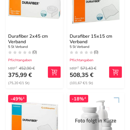
Durafiber 2x45 cm
Durafiber 15x15 cm
Verband
Verband
5 St Verband
5 St Verband
(0)
(0)
Pflichtangaben
Pflichtangaben
452,90 €
571,43 €
2
2
MRP
MRP
375,99 €
508,35 €
(75,20 €/1 St)
(101,67 €/1 St)
-49%
-18%
4
4