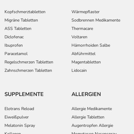
Kopfschmerztabletten
Wärmepflaster
Migräne Tabletten
Sodbrennen Medikamente
ASS Tabletten
Thermacare
Diclofenac
Voltaren
Ibuprofen
Hämorrhoiden Salbe
Paracetamol
Abführmittel
Regelschmerzen Tabletten
Magentabletten
Zahnschmerzen Tabletten
Lidocain
SUPPLEMENTE
ALLERGIEN
Elotrans Reload
Allergie Medikamente
Eiweißpulver
Allergie Tabletten
Melatonin Spray
Augentropfen Allergie
Kollagen
Mometason Nasenspray