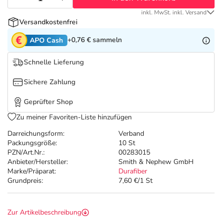
Refluthin, Lasea & Carmenthin Deals
Sport & Fitness
Täglich gut versorgt
inkl. MwSt. inkl. Versand
Versandkostenfrei
Salus Deals
Tierapotheke
+0,76 €
sammeln
APO Cash
Vitamine & Mineralstoffe
Schnelle Lieferung
Sichere Zahlung
Marken
Geprüfter Shop
Zu meiner Favoriten-Liste hinzufügen
Darreichungsform:
Verband
Packungsgröße:
10 St
PZN/Art.Nr.:
00283015
Anbieter/Hersteller:
Smith & Nephew GmbH
Marke/Präparat:
Durafiber
Grundpreis:
7,60 €/1 St
Zur Artikelbeschreibung