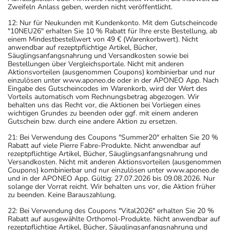
Zweifeln Anlass geben, werden nicht veröffentlicht.
12: Nur für Neukunden mit Kundenkonto. Mit dem Gutscheincode
"10NEU26" erhalten Sie 10 % Rabatt für Ihre erste Bestellung, ab
einem Mindestbestellwert von 49 € (Warenkorbwert). Nicht
anwendbar auf rezeptpflichtige Artikel, Bücher,
Säuglingsanfangsnahrung und Versandkosten sowie bei
Bestellungen über Vergleichsportale. Nicht mit anderen
Aktionsvorteilen (ausgenommen Coupons) kombinierbar und nur
einzulösen unter www.aponeo.de oder in der APONEO App. Nach
Eingabe des Gutscheincodes im Warenkorb, wird der Wert des
Vorteils automatisch vom Rechnungsbetrag abgezogen. Wir
behalten uns das Recht vor, die Aktionen bei Vorliegen eines
wichtigen Grundes zu beenden oder ggf. mit einem anderen
Gutschein bzw. durch eine andere Aktion zu ersetzen.
21: Bei Verwendung des Coupons "Summer20" erhalten Sie 20 %
Rabatt auf viele Pierre Fabre-Produkte. Nicht anwendbar auf
rezeptpflichtige Artikel, Bücher, Säuglingsanfangsnahrung und
Versandkosten. Nicht mit anderen Aktionsvorteilen (ausgenommen
Coupons) kombinierbar und nur einzulösen unter www.aponeo.de
und in der APONEO App. Gültig: 27.07.2026 bis 09.08.2026. Nur
solange der Vorrat reicht. Wir behalten uns vor, die Aktion früher
zu beenden. Keine Barauszahlung.
22: Bei Verwendung des Coupons "Vital2026" erhalten Sie 20 %
Rabatt auf ausgewählte Orthomol-Produkte. Nicht anwendbar auf
rezeptpflichtige Artikel, Bücher, Säuglingsanfangsnahrung und