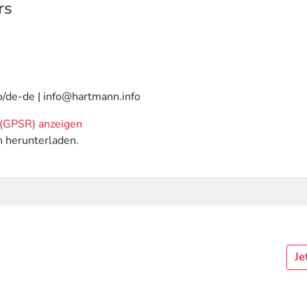
rs
o/de-de | info@hartmann.info
(GPSR) anzeigen
n herunterladen.
Je