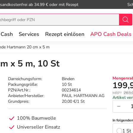
sandkostenfrei ab 34.99 € oder mit Rezept
Sc
 Cash
Services
Rezept einlösen
APO Cash Deals
inde Hartmann 20 cm x 5 m
m x 5 m, 10 St
Mengenrab
Darreichungsform:
Binden
199,
Packungsgröße:
10 St
PZN/Art.Nr.:
00234614
263,
MRP²
Anbieter/Hersteller:
PAUL HARTMANN AG
Artikel ve
Grundpreis:
20,00 €/1 St
100% Baumwolle
In folgende
Universeller Einsatz
1 St