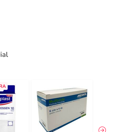
ial
RA
-49%
4