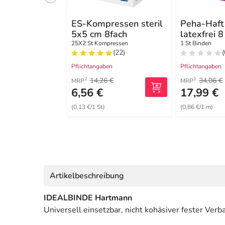
ES-Kompressen steril
Peha-Haft 
5x5 cm 8fach
latexfrei 
25X2 St Kompressen
1 St Binden
(22)
(
Pflichtangaben
Pflichtangaben
14,26 €
34,06 €
2
2
MRP
MRP
6,56 €
17,99 €
(0,13 €/1 St)
(0,86 €/1 m)
Artikelbeschreibung
IDEALBINDE Hartmann
Universell einsetzbar, nicht kohäsiver fester Ve