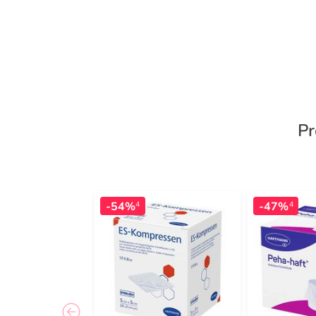
Pr
-54%
-47%
4
4