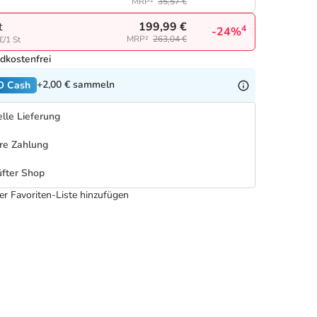
MRP²
35,57 €
199,99 €
t
4
-24%
MRP²
263,04 €
€/1 St
dkostenfrei
+2,00 €
sammeln
O Cash
lle Lieferung
re Zahlung
fter Shop
er Favoriten-Liste hinzufügen