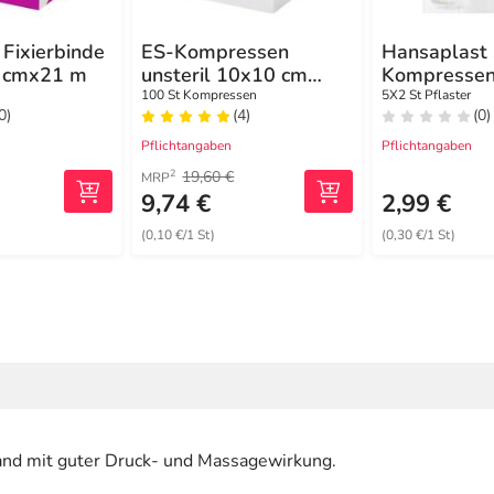
Fixierbinde
ES-Kompressen
Hansaplast 
8 cmx21 m
unsteril 10x10 cm
Kompressen
8fach
cm steril
100 St Kompressen
5X2 St Pflaster
0)
(4)
(0)
Pflichtangaben
Pflichtangaben
19,60 €
2
MRP
9,74 €
2,99 €
(0,10 €/1 St)
(0,30 €/1 St)
rband mit guter Druck- und Massagewirkung.