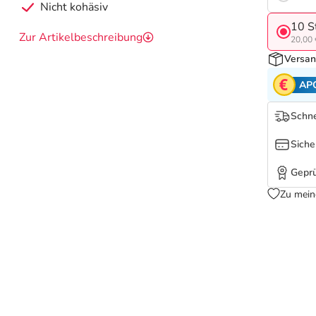
Nicht kohäsiv
10 S
Zur Artikelbeschreibung
20,00 
Versan
AP
Schne
Siche
Geprü
Zu mein