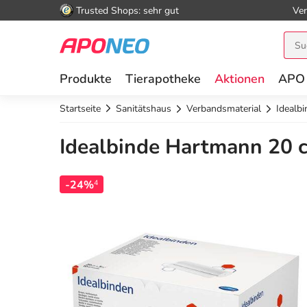
Trusted Shops: sehr gut
Ver
Produkte
Tierapotheke
Aktionen
APO
Startseite
Sanitätshaus
Verbandsmaterial
Idealb
Idealbinde Hartmann 20 c
-24%
4