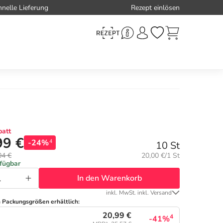
hnelle Lieferung
Rezept einlösen
att
99 €
-24%
4
10 St
Grundpreis:
04 €
20,00 €/1 St
rfügbar
In den Warenkorb
inkl. MwSt. inkl. Versand
n Packungsgrößen erhältlich:
20,99 €
4
-41%