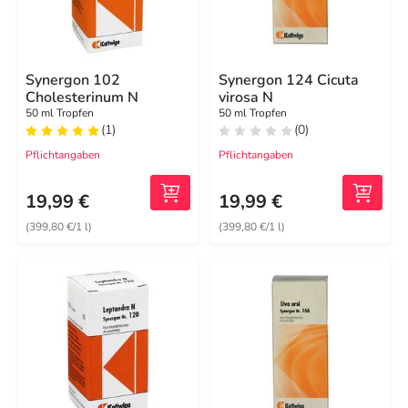
Synergon 102
Synergon 124 Cicuta
Cholesterinum N
virosa N
50 ml Tropfen
50 ml Tropfen
(1)
(0)
Pflichtangaben
Pflichtangaben
19,99 €
19,99 €
(399,80 €/1 l)
(399,80 €/1 l)