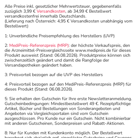
Alle Preise inkl. gesetzlicher Mehrwertsteuer, gegebenenfalls
zuzüglich 3,99 €
Versandkosten
, ab 34,99 € Bestellwert
versandkostenfrei innerhalb Deutschlands.
(Lieferung nach Österreich: 4,95 € Versandkosten unabhängig vom
Bestellwert)
1: Unverbindliche Preisempfehlung des Herstellers (UVP)
2:
MediPreis-Referenzpreis (MRP)
: der höchste Verkaufspreis, den
die Arzneimittel-Preisvergleichsseite www.medipreis.de für dieses
Produkt ausweist (Stand: 06.08.2026). Produktpreise können sich
zwischenzeitlich geändert und damit die Rangfolge der
Versandapotheken geändert haben.
3: Preisvorteil bezogen auf die UVP des Herstellers
4: Preisvorteil bezogen auf den MediPreis-Referenzpreis (MRP) für
dieses Produkt (Stand: 06.08.2026).
5: Sie erhalten den Gutschein für Ihre erste Newsletteranmeldung.
Gutscheinbedingungen: Mindestbestellwert 49 €. Rezeptpflichtige
Artikel, Bücher und Bestellungen von Sonderangeboten und
Angeboten via Vergleichsportalen sind vom Gutschein
ausgeschlossen. Pro Kunde nur ein Gutschein. Nicht kombinierbar
mit anderen Gutscheinen, Sonderpreisen und Rabatt-Aktionen.
8: Nur für Kunden mit Kundenkonto möglich. Der Bestellwert
berechnet sich abzüglich ggf. eingelöster Gutscheine und Coupons.