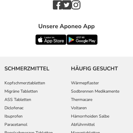
Unsere Aponeo App
SCHMERZMITTEL
HÄUFIG GESUCHT
Kopfschmerztabletten
Wärmepflaster
Migräne Tabletten
Sodbrennen Medikamente
ASS Tabletten
Thermacare
Diclofenac
Voltaren
Ibuprofen
Hämorrhoiden Salbe
Paracetamol
Abführmittel
Regelschmerzen Tabletten
Magentabletten