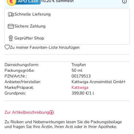
Refluthin, Lasea & Carmenthin Deals
Sport & Fitness
Täglich gut versorgt
+0,20 €
sammeln
APO Cash
Schnelle Lieferung
Salus Deals
Tierapotheke
Sichere Zahlung
Vitamine & Mineralstoffe
Geprüfter Shop
Zu meiner Favoriten-Liste hinzufügen
Marken
Darreichungsform:
Tropfen
Packungsgröße:
50 ml
PZN/Art.Nr.:
00179513
Anbieter/Hersteller:
Kattwiga Arzneimittel GmbH
Marke/Präparat:
Kattwiga
Grundpreis:
399,80 €/1 l
Zur Artikelbeschreibung
Zu Risiken und Nebenwirkungen lesen Sie die Packungsbeilage
und fragen Sie Ihre Ärztin, Ihren Arzt oder in Ihrer Apotheke.