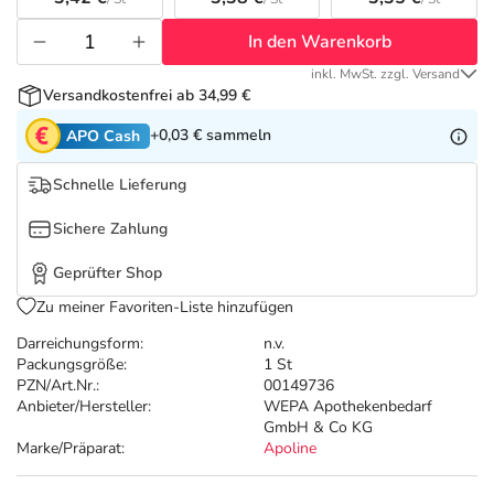
Refluthin, Lasea & Carmenthin Deals
Sport & Fitness
Täglich gut versorgt
In den Warenkorb
Salus Deals
Tierapotheke
inkl. MwSt. zzgl. Versand
Versandkostenfrei ab 34,99 €
Vitamine & Mineralstoffe
+0,03 €
sammeln
APO Cash
Schnelle Lieferung
Marken
Sichere Zahlung
Geprüfter Shop
Zu meiner Favoriten-Liste hinzufügen
Darreichungsform:
n.v.
Packungsgröße:
1 St
PZN/Art.Nr.:
00149736
Anbieter/Hersteller:
WEPA Apothekenbedarf
GmbH & Co KG
Marke/Präparat:
Apoline