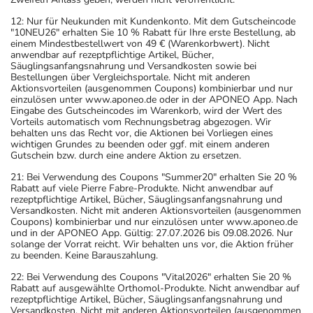
12: Nur für Neukunden mit Kundenkonto. Mit dem Gutscheincode
"10NEU26" erhalten Sie 10 % Rabatt für Ihre erste Bestellung, ab
einem Mindestbestellwert von 49 € (Warenkorbwert). Nicht
anwendbar auf rezeptpflichtige Artikel, Bücher,
Säuglingsanfangsnahrung und Versandkosten sowie bei
Bestellungen über Vergleichsportale. Nicht mit anderen
Aktionsvorteilen (ausgenommen Coupons) kombinierbar und nur
einzulösen unter www.aponeo.de oder in der APONEO App. Nach
Eingabe des Gutscheincodes im Warenkorb, wird der Wert des
Vorteils automatisch vom Rechnungsbetrag abgezogen. Wir
behalten uns das Recht vor, die Aktionen bei Vorliegen eines
wichtigen Grundes zu beenden oder ggf. mit einem anderen
Gutschein bzw. durch eine andere Aktion zu ersetzen.
21: Bei Verwendung des Coupons "Summer20" erhalten Sie 20 %
Rabatt auf viele Pierre Fabre-Produkte. Nicht anwendbar auf
rezeptpflichtige Artikel, Bücher, Säuglingsanfangsnahrung und
Versandkosten. Nicht mit anderen Aktionsvorteilen (ausgenommen
Coupons) kombinierbar und nur einzulösen unter www.aponeo.de
und in der APONEO App. Gültig: 27.07.2026 bis 09.08.2026. Nur
solange der Vorrat reicht. Wir behalten uns vor, die Aktion früher
zu beenden. Keine Barauszahlung.
22: Bei Verwendung des Coupons "Vital2026" erhalten Sie 20 %
Rabatt auf ausgewählte Orthomol-Produkte. Nicht anwendbar auf
rezeptpflichtige Artikel, Bücher, Säuglingsanfangsnahrung und
Versandkosten. Nicht mit anderen Aktionsvorteilen (ausgenommen