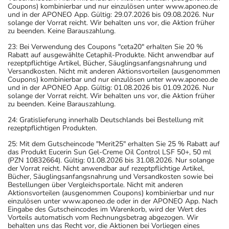
Coupons) kombinierbar und nur einzulösen unter www.aponeo.de
und in der APONEO App. Gültig: 29.07.2026 bis 09.08.2026. Nur
solange der Vorrat reicht. Wir behalten uns vor, die Aktion früher
zu beenden. Keine Barauszahlung.
23: Bei Verwendung des Coupons "ceta20" erhalten Sie 20 %
Rabatt auf ausgewählte Cetaphil-Produkte. Nicht anwendbar auf
rezeptpflichtige Artikel, Bücher, Säuglingsanfangsnahrung und
Versandkosten. Nicht mit anderen Aktionsvorteilen (ausgenommen
Coupons) kombinierbar und nur einzulösen unter www.aponeo.de
und in der APONEO App. Gültig: 01.08.2026 bis 01.09.2026. Nur
solange der Vorrat reicht. Wir behalten uns vor, die Aktion früher
zu beenden. Keine Barauszahlung.
24: Gratislieferung innerhalb Deutschlands bei Bestellung mit
rezeptpflichtigen Produkten.
25: Mit dem Gutscheincode "Merit25" erhalten Sie 25 % Rabatt auf
das Produkt Eucerin Sun Gel-Creme Oil Control LSF 50+, 50 ml
(PZN 10832664). Gültig: 01.08.2026 bis 31.08.2026. Nur solange
der Vorrat reicht. Nicht anwendbar auf rezeptpflichtige Artikel,
Bücher, Säuglingsanfangsnahrung und Versandkosten sowie bei
Bestellungen über Vergleichsportale. Nicht mit anderen
Aktionsvorteilen (ausgenommen Coupons) kombinierbar und nur
einzulösen unter www.aponeo.de oder in der APONEO App. Nach
Eingabe des Gutscheincodes im Warenkorb, wird der Wert des
Vorteils automatisch vom Rechnungsbetrag abgezogen. Wir
behalten uns das Recht vor, die Aktionen bei Vorliegen eines