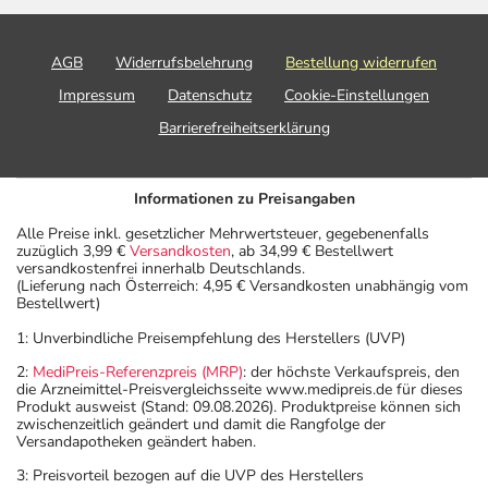
AGB
Widerrufsbelehrung
Bestellung widerrufen
Impressum
Datenschutz
Cookie-Einstellungen
Barrierefreiheitserklärung
Informationen zu Preisangaben
Alle Preise inkl. gesetzlicher Mehrwertsteuer, gegebenenfalls
zuzüglich 3,99 €
Versandkosten
, ab 34,99 € Bestellwert
versandkostenfrei innerhalb Deutschlands.
(Lieferung nach Österreich: 4,95 € Versandkosten unabhängig vom
Bestellwert)
1: Unverbindliche Preisempfehlung des Herstellers (UVP)
2:
MediPreis-Referenzpreis (MRP)
: der höchste Verkaufspreis, den
die Arzneimittel-Preisvergleichsseite www.medipreis.de für dieses
Produkt ausweist (Stand: 09.08.2026). Produktpreise können sich
zwischenzeitlich geändert und damit die Rangfolge der
Versandapotheken geändert haben.
3: Preisvorteil bezogen auf die UVP des Herstellers