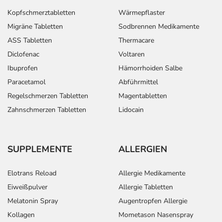
Kopfschmerztabletten
Wärmepflaster
Migräne Tabletten
Sodbrennen Medikamente
ASS Tabletten
Thermacare
Diclofenac
Voltaren
Ibuprofen
Hämorrhoiden Salbe
Paracetamol
Abführmittel
Regelschmerzen Tabletten
Magentabletten
Zahnschmerzen Tabletten
Lidocain
SUPPLEMENTE
ALLERGIEN
Elotrans Reload
Allergie Medikamente
Eiweißpulver
Allergie Tabletten
Melatonin Spray
Augentropfen Allergie
Kollagen
Mometason Nasenspray