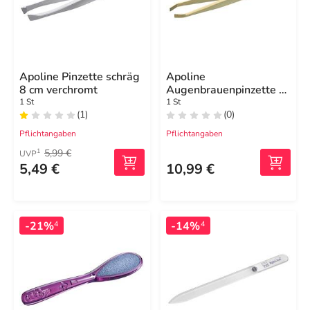
Apoline Pinzette schräg
Apoline
8 cm verchromt
Augenbrauenpinzette 9
cm vergoldet
1 St
1 St
(1)
(0)
Pflichtangaben
Pflichtangaben
5,99 €
1
UVP
5,49 €
10,99 €
-21%
-14%
4
4