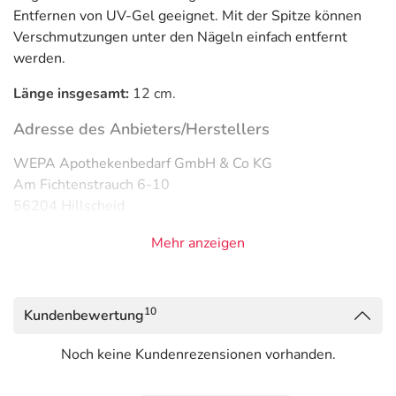
Entfernen von UV-Gel geeignet. Mit der Spitze können
Verschmutzungen unter den Nägeln einfach entfernt
werden.
Länge insgesamt:
12 cm.
Adresse des Anbieters/Herstellers
WEPA Apothekenbedarf GmbH & Co KG
Am Fichtenstrauch 6-10
56204 Hillscheid
elektronische Adresse: www.wepa-apothekenbedarf.de
Mehr anzeigen
Angaben gem. EU-Produktsicherheitsverordnung (GPSR)
anzeigen
10
Kundenbewertung
Das
PDF des Beipackzettels
können Sie sich oben
herunterladen.
Noch keine Kundenrezensionen vorhanden.