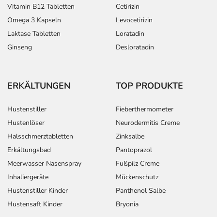
Vitamin B12 Tabletten
Cetirizin
Omega 3 Kapseln
Levocetirizin
Laktase Tabletten
Loratadin
Ginseng
Desloratadin
ERKÄLTUNGEN
TOP PRODUKTE
Hustenstiller
Fieberthermometer
Hustenlöser
Neurodermitis Creme
Halsschmerztabletten
Zinksalbe
Erkältungsbad
Pantoprazol
Meerwasser Nasenspray
Fußpilz Creme
Inhaliergeräte
Mückenschutz
Hustenstiller Kinder
Panthenol Salbe
Hustensaft Kinder
Bryonia