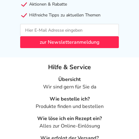
Aktionen & Rabatte
LUPULUS (HOPS) EXTRACT*, PANAX GINSENG (ROOT)
EXTRACT*, BIOTIN.
Hilfreiche Tipps zu aktuellen Themen
* CERTIFIED ORGANIC
Adresse des Anbieters/Herstellers
zur Newsletteranmeldung
Frenchtop Natural Care Products B.V
Westerboekelweg 28
1718 MK Hoogwoud
Hilfe & Service
elektronische Adresse: info@frenchtop.com
Übersicht
Wir sind gern für Sie da
Angaben gem. EU-Produktsicherheitsverordnung (GPSR)
anzeigen
Wie bestelle ich?
Das
PDF des Beipackzettels
können Sie sich oben
Produkte finden und bestellen
herunterladen.
Wie löse ich ein Rezept ein?
Alles zur Online-Einlösung
Wie erfolgt der Versand?