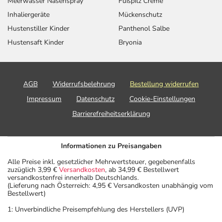
Meerwasser Nasenspray
Fußpilz Creme
Inhaliergeräte
Mückenschutz
Hustenstiller Kinder
Panthenol Salbe
Hustensaft Kinder
Bryonia
AGB
Widerrufsbelehrung
Bestellung widerrufen
Impressum
Datenschutz
Cookie-Einstellungen
Barrierefreiheitserklärung
Informationen zu Preisangaben
Alle Preise inkl. gesetzlicher Mehrwertsteuer, gegebenenfalls
zuzüglich 3,99 €
Versandkosten
, ab 34,99 € Bestellwert
versandkostenfrei innerhalb Deutschlands.
(Lieferung nach Österreich: 4,95 € Versandkosten unabhängig vom
Bestellwert)
1: Unverbindliche Preisempfehlung des Herstellers (UVP)