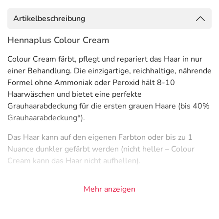
Artikelbeschreibung
Hennaplus Colour Cream
Colour Cream färbt, pflegt und repariert das Haar in nur
einer Behandlung. Die einzigartige, reichhaltige, nährende
Formel ohne Ammoniak oder Peroxid hält 8-10
Haarwäschen und bietet eine perfekte
Grauhaarabdeckung für die ersten grauen Haare (bis 40%
Grauhaarabdeckung*).
Das Haar kann auf den eigenen Farbton oder bis zu 1
Nuance dunkler gefärbt werden (nicht heller – Colour
Cream kann das Haar nicht aufhellen).
Colour Cream ist mit 8 zertifizierten biologischen
Mehr anzeigen
Extrakten, Biotin und Panthenol angereichert. Biotin
(Vitamin H) macht das Haar dicker und hilft, Haarbruch
und Haarausfall zu reduzieren. Panthenol bereitet das