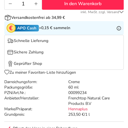
Refluthin, Lasea & Carmenthin Deals
Sport & Fitness
Täglich gut versorgt
In den Warenkorb
inkl. MwSt. zzgl. Versand
Salus Deals
Tierapotheke
Versandkostenfrei ab 34,99 €
+0,15 €
sammeln
APO Cash
Vitamine & Mineralstoffe
Schnelle Lieferung
Marken
Sichere Zahlung
Geprüfter Shop
Zu meiner Favoriten-Liste hinzufügen
Darreichungsform:
Creme
Packungsgröße:
60 ml
PZN/Art.Nr.:
00099234
Anbieter/Hersteller:
Frenchtop Natural Care
Products B.V
Marke/Präparat:
Hennaplus
Grundpreis:
253,50 €/1 l