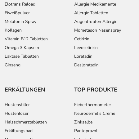
Elotrans Reload
Allergie Medikamente
Eiweißpulver
Allergie Tabletten
Melatonin Spray
Augentropfen Allergie
Kollagen
Mometason Nasenspray
Vitamin B12 Tabletten
Cetirizin
Omega 3 Kapseln
Levocetirizin
Laktase Tabletten
Loratadin
Ginseng
Desloratadin
ERKÄLTUNGEN
TOP PRODUKTE
Hustenstiller
Fieberthermometer
Hustenlöser
Neurodermitis Creme
Halsschmerztabletten
Zinksalbe
Erkältungsbad
Pantoprazol