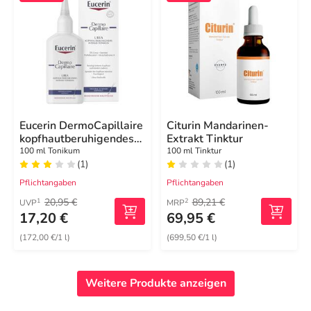
Eucerin DermoCapillaire
Citurin Mandarinen-
kopfhautberuhigendes
Extrakt Tinktur
Urea Intensiv-Tonikum
100 ml Tonikum
100 ml Tinktur
(1)
(1)
Pflichtangaben
Pflichtangaben
20,95 €
89,21 €
1
2
UVP
MRP
17,20 €
69,95 €
(172,00 €/1 l)
(699,50 €/1 l)
Weitere Produkte anzeigen