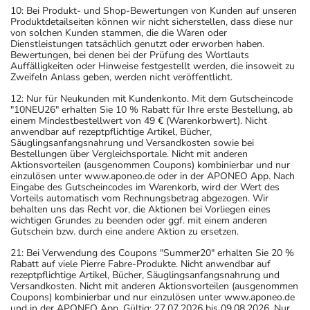
10: Bei Produkt- und Shop-Bewertungen von Kunden auf unseren
Produktdetailseiten können wir nicht sicherstellen, dass diese nur
von solchen Kunden stammen, die die Waren oder
Dienstleistungen tatsächlich genutzt oder erworben haben.
Bewertungen, bei denen bei der Prüfung des Wortlauts
Auffälligkeiten oder Hinweise festgestellt werden, die insoweit zu
Zweifeln Anlass geben, werden nicht veröffentlicht.
12: Nur für Neukunden mit Kundenkonto. Mit dem Gutscheincode
"10NEU26" erhalten Sie 10 % Rabatt für Ihre erste Bestellung, ab
einem Mindestbestellwert von 49 € (Warenkorbwert). Nicht
anwendbar auf rezeptpflichtige Artikel, Bücher,
Säuglingsanfangsnahrung und Versandkosten sowie bei
Bestellungen über Vergleichsportale. Nicht mit anderen
Aktionsvorteilen (ausgenommen Coupons) kombinierbar und nur
einzulösen unter www.aponeo.de oder in der APONEO App. Nach
Eingabe des Gutscheincodes im Warenkorb, wird der Wert des
Vorteils automatisch vom Rechnungsbetrag abgezogen. Wir
behalten uns das Recht vor, die Aktionen bei Vorliegen eines
wichtigen Grundes zu beenden oder ggf. mit einem anderen
Gutschein bzw. durch eine andere Aktion zu ersetzen.
21: Bei Verwendung des Coupons "Summer20" erhalten Sie 20 %
Rabatt auf viele Pierre Fabre-Produkte. Nicht anwendbar auf
rezeptpflichtige Artikel, Bücher, Säuglingsanfangsnahrung und
Versandkosten. Nicht mit anderen Aktionsvorteilen (ausgenommen
Coupons) kombinierbar und nur einzulösen unter www.aponeo.de
und in der APONEO App. Gültig: 27.07.2026 bis 09.08.2026. Nur