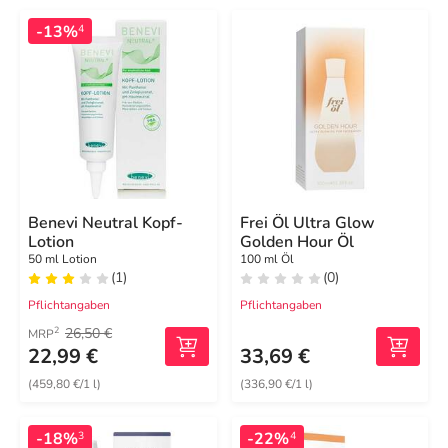
-13%
4
Benevi Neutral Kopf-
Frei Öl Ultra Glow
Lotion
Golden Hour Öl
50 ml Lotion
100 ml Öl
(1)
(0)
Pflichtangaben
Pflichtangaben
26,50 €
2
MRP
22,99 €
33,69 €
(459,80 €/1 l)
(336,90 €/1 l)
-18%
-22%
3
4