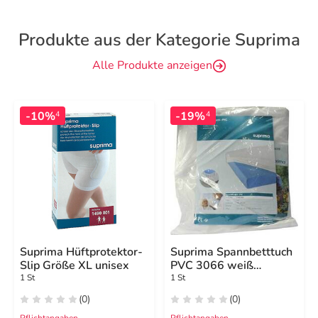
Produkte aus der Kategorie Suprima
Alle Produkte anzeigen
-10%
-19%
4
4
Suprima Hüftprotektor-
Suprima Spannbetttuch
Slip Größe XL unisex
PVC 3066 weiß
100x200cm
1 St
1 St
(0)
(0)