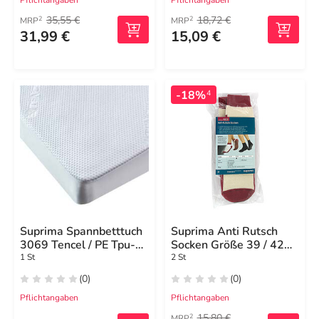
Pflichtangaben
Pflichtangaben
35,55 €
18,72 €
2
2
MRP
MRP
31,99 €
15,09 €
-18%
4
Suprima Spannbetttuch
Suprima Anti Rutsch
3069 Tencel / PE Tpu-
Socken Größe 39 / 42
beschich.
bordeaux
1 St
2 St
(0)
(0)
Pflichtangaben
Pflichtangaben
15,80 €
2
MRP