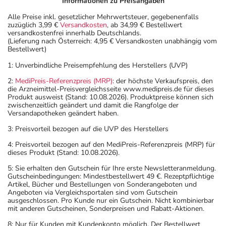
Informationen zu Preisangaben
Alle Preise inkl. gesetzlicher Mehrwertsteuer, gegebenenfalls
zuzüglich 3,99 €
Versandkosten
, ab 34,99 € Bestellwert
versandkostenfrei innerhalb Deutschlands.
(Lieferung nach Österreich: 4,95 € Versandkosten unabhängig vom
Bestellwert)
1: Unverbindliche Preisempfehlung des Herstellers (UVP)
2:
MediPreis-Referenzpreis (MRP)
: der höchste Verkaufspreis, den
die Arzneimittel-Preisvergleichsseite www.medipreis.de für dieses
Produkt ausweist (Stand: 10.08.2026). Produktpreise können sich
zwischenzeitlich geändert und damit die Rangfolge der
Versandapotheken geändert haben.
3: Preisvorteil bezogen auf die UVP des Herstellers
4: Preisvorteil bezogen auf den MediPreis-Referenzpreis (MRP) für
dieses Produkt (Stand: 10.08.2026).
5: Sie erhalten den Gutschein für Ihre erste Newsletteranmeldung.
Gutscheinbedingungen: Mindestbestellwert 49 €. Rezeptpflichtige
Artikel, Bücher und Bestellungen von Sonderangeboten und
Angeboten via Vergleichsportalen sind vom Gutschein
ausgeschlossen. Pro Kunde nur ein Gutschein. Nicht kombinierbar
mit anderen Gutscheinen, Sonderpreisen und Rabatt-Aktionen.
8: Nur für Kunden mit Kundenkonto möglich. Der Bestellwert