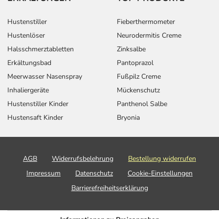
Hustenstiller
Fieberthermometer
Hustenlöser
Neurodermitis Creme
Halsschmerztabletten
Zinksalbe
Erkältungsbad
Pantoprazol
Meerwasser Nasenspray
Fußpilz Creme
Inhaliergeräte
Mückenschutz
Hustenstiller Kinder
Panthenol Salbe
Hustensaft Kinder
Bryonia
AGB
Widerrufsbelehrung
Bestellung widerrufen
Impressum
Datenschutz
Cookie-Einstellungen
Barrierefreiheitserklärung