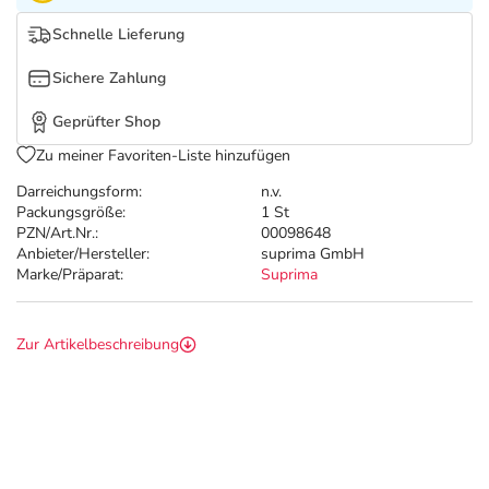
Refluthin, Lasea & Carmenthin Deals
Sport & Fitness
Täglich gut versorgt
Schnelle Lieferung
Salus Deals
Tierapotheke
Sichere Zahlung
Geprüfter Shop
Vitamine & Mineralstoffe
Zu meiner Favoriten-Liste hinzufügen
Marken
Darreichungsform:
n.v.
Packungsgröße:
1 St
PZN/Art.Nr.:
00098648
Anbieter/Hersteller:
suprima GmbH
Marke/Präparat:
Suprima
Zur Artikelbeschreibung