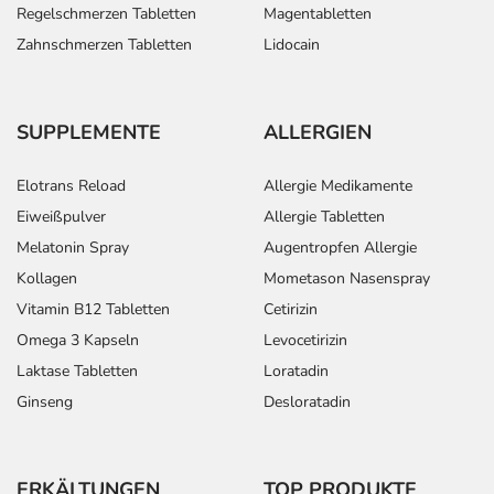
Regelschmerzen Tabletten
Magentabletten
Zahnschmerzen Tabletten
Lidocain
SUPPLEMENTE
ALLERGIEN
Elotrans Reload
Allergie Medikamente
Eiweißpulver
Allergie Tabletten
Melatonin Spray
Augentropfen Allergie
Kollagen
Mometason Nasenspray
Vitamin B12 Tabletten
Cetirizin
Omega 3 Kapseln
Levocetirizin
Laktase Tabletten
Loratadin
Ginseng
Desloratadin
ERKÄLTUNGEN
TOP PRODUKTE