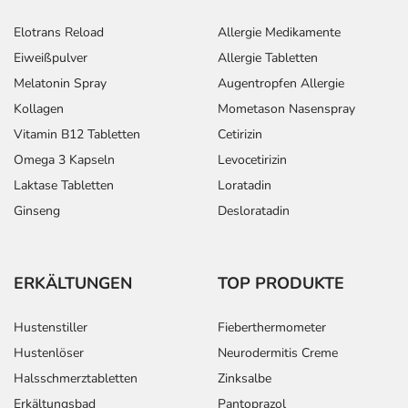
Elotrans Reload
Allergie Medikamente
Eiweißpulver
Allergie Tabletten
Melatonin Spray
Augentropfen Allergie
Kollagen
Mometason Nasenspray
Vitamin B12 Tabletten
Cetirizin
Omega 3 Kapseln
Levocetirizin
Laktase Tabletten
Loratadin
Ginseng
Desloratadin
ERKÄLTUNGEN
TOP PRODUKTE
Hustenstiller
Fieberthermometer
Hustenlöser
Neurodermitis Creme
Halsschmerztabletten
Zinksalbe
Erkältungsbad
Pantoprazol