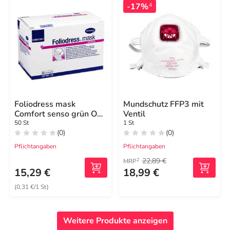
-17%
4
Foliodress mask
Mundschutz FFP3 mit
Comfort senso grün OP-
Ventil
Masken
50 St
1 St
(0)
(0)
Pflichtangaben
Pflichtangaben
22,89 €
2
MRP
15,29 €
18,99 €
(0,31 €/1 St)
Weitere Produkte anzeigen