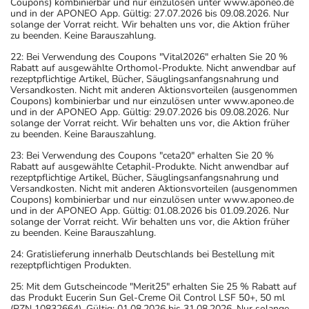
Coupons) kombinierbar und nur einzulösen unter www.aponeo.de
und in der APONEO App. Gültig: 27.07.2026 bis 09.08.2026. Nur
solange der Vorrat reicht. Wir behalten uns vor, die Aktion früher
zu beenden. Keine Barauszahlung.
22: Bei Verwendung des Coupons "Vital2026" erhalten Sie 20 %
Rabatt auf ausgewählte Orthomol-Produkte. Nicht anwendbar auf
rezeptpflichtige Artikel, Bücher, Säuglingsanfangsnahrung und
Versandkosten. Nicht mit anderen Aktionsvorteilen (ausgenommen
Coupons) kombinierbar und nur einzulösen unter www.aponeo.de
und in der APONEO App. Gültig: 29.07.2026 bis 09.08.2026. Nur
solange der Vorrat reicht. Wir behalten uns vor, die Aktion früher
zu beenden. Keine Barauszahlung.
23: Bei Verwendung des Coupons "ceta20" erhalten Sie 20 %
Rabatt auf ausgewählte Cetaphil-Produkte. Nicht anwendbar auf
rezeptpflichtige Artikel, Bücher, Säuglingsanfangsnahrung und
Versandkosten. Nicht mit anderen Aktionsvorteilen (ausgenommen
Coupons) kombinierbar und nur einzulösen unter www.aponeo.de
und in der APONEO App. Gültig: 01.08.2026 bis 01.09.2026. Nur
solange der Vorrat reicht. Wir behalten uns vor, die Aktion früher
zu beenden. Keine Barauszahlung.
24: Gratislieferung innerhalb Deutschlands bei Bestellung mit
rezeptpflichtigen Produkten.
25: Mit dem Gutscheincode "Merit25" erhalten Sie 25 % Rabatt auf
das Produkt Eucerin Sun Gel-Creme Oil Control LSF 50+, 50 ml
(PZN 10832664). Gültig: 01.08.2026 bis 31.08.2026. Nur solange