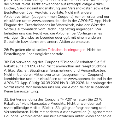
der Vorrat reicht. Nicht anwendbar auf rezeptpflichtige Artikel,
Bücher, Säuglingsanfangsnahrung und Versandkosten sowie bei
Bestellungen über Vergleichsportale. Nicht mit anderen
Aktionsvorteilen (ausgenommen Coupons) kombinierbar und nur
einzulösen unter www.aponeo.de oder in der APONEO App. Nach
Eingabe des Gutscheincodes im Warenkorb, wird der Wert des
Vorteils automatisch vom Rechnungsbetrag abgezogen. Wir
behalten uns das Recht vor, die Aktionen bei Vorliegen eines
wichtigen Grundes zu beenden oder ggf. mit einem anderen
Gutschein bzw. durch eine andere Aktion zu ersetzen.
26: Es gelten die aktuellen
Teilnahmebedingungen
. Nicht bei
Bestellungen über Vergleichsportale.
30: Bei Verwendung des Coupons "Ciclopoli5" erhalten Sie 5 €
Rabatt auf PZN 8907142. Nicht anwendbar auf rezeptpflichtige
Artikel, Bücher, Säuglingsanfangsnahrung und Versandkosten.
Nicht mit anderen Aktionsvorteilen (ausgenommen Coupons)
kombinierbar und nur einzulösen unter www.aponeo.de und in der
APONEO App. Gültig: 06.08.2026 bis 31.08.2026. Nur solange der
Vorrat reicht. Wir behalten uns vor, die Aktion früher zu beenden.
Keine Barauszahlung.
32: Bei Verwendung des Coupons "HP20" erhalten Sie 20 %
Rabatt auf viele Hansaplast-Produkte. Nicht anwendbar auf
rezeptpflichtige Artikel, Bücher, Säuglingsanfangsnahrung und
Versandkosten. Nicht mit anderen Aktionsvorteilen (ausgenommen
Coupons) kombinierbar und nur einzulösen unter www.aponeo.de