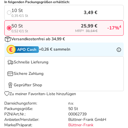
Refluthin, Lasea & Carmenthin Deals
Sport & Fitness
Täglich gut versorgt
In folgenden Packungsgrößen erhältlich:
10 St
3,49 €
0,35 €/1 St
Salus Deals
Tierapotheke
25,99 €
50 St
4
-17%
MRP²
31,14 €
0,52 €/1 St
Vitamine & Mineralstoffe
Versandkostenfrei ab 34,99 €
+0,26 €
sammeln
APO Cash
Marken
Schnelle Lieferung
Sichere Zahlung
Geprüfter Shop
Zu meiner Favoriten-Liste hinzufügen
Darreichungsform:
n.v.
Packungsgröße:
50 St
PZN/Art.Nr.:
00062739
Anbieter/Hersteller:
Büttner-Frank GmbH
Marke/Präparat:
Büttner-Frank