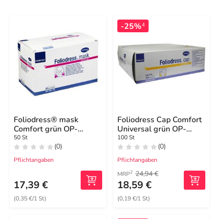
-25%
4
Foliodress® mask
Foliodress Cap Comfort
Comfort grün OP-
Universal grün OP-
Masken
Hauben
50 St
100 St
(0)
(0)
Pflichtangaben
Pflichtangaben
24,94 €
2
MRP
17,39 €
18,59 €
(0,35 €/1 St)
(0,19 €/1 St)