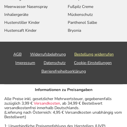
Meerwasser Nasenspray
Fußpilz Creme
Inhaliergeräte
Mückenschutz
Hustenstiller Kinder
Panthenol Salbe
Hustensaft Kinder
Bryonia
AGB
Widerrufsbelehrung
Bestellung widerrufen
Impressum
Datenschutz
Cookie-Einstellungen
Barrierefreiheitserklärung
Informationen zu Preisangaben
Alle Preise inkl. gesetzlicher Mehrwertsteuer, gegebenenfalls
zuzüglich 3,99 €
Versandkosten
, ab 34,99 € Bestellwert
versandkostenfrei innerhalb Deutschlands.
(Lieferung nach Österreich: 4,95 € Versandkosten unabhängig vom
Bestellwert)
1: Unverbindliche Preisempfehlung des Herstellers (UVP)