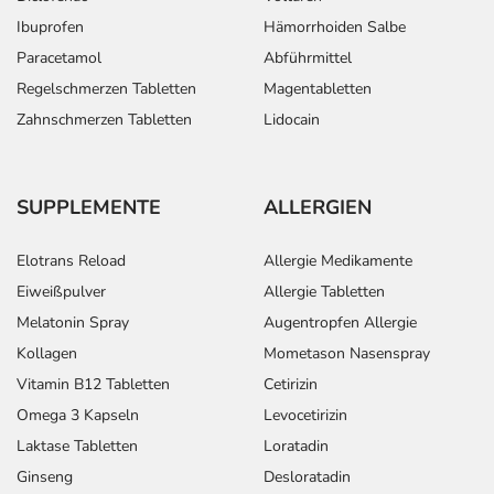
Ibuprofen
Hämorrhoiden Salbe
Paracetamol
Abführmittel
Regelschmerzen Tabletten
Magentabletten
Zahnschmerzen Tabletten
Lidocain
SUPPLEMENTE
ALLERGIEN
Elotrans Reload
Allergie Medikamente
Eiweißpulver
Allergie Tabletten
Melatonin Spray
Augentropfen Allergie
Kollagen
Mometason Nasenspray
Vitamin B12 Tabletten
Cetirizin
Omega 3 Kapseln
Levocetirizin
Laktase Tabletten
Loratadin
Ginseng
Desloratadin