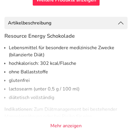
Weitere Produkte anzeigen
Artikelbeschreibung
Resource Energy Schokolade
Lebensmittel für besondere medizinische Zwecke
(bilanzierte Diät)
hochkalorisch: 302 kcal/Flasche
ohne Ballaststoffe
glutenfrei
lactosearm (unter 0,5 g / 100 ml)
diätetisch vollständig
Indikationen:
Zum Diätmanagement bei bestehender
Mangelernährung oder bei Risiko für eine
Mangelernährung und/oder bei erhöhtem Energie- und
Mehr anzeigen
Nährstoffbedarf (z.B. bei konsumierenden Erkrankungen),