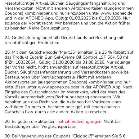
rezeptpflichtige Artikel, Bücher, Säuglingsanfangsnahrung und
Versandkosten. Nicht mit anderen Aktionsvorteilen (ausgenommen
Coupons) kombinierbar und nur einzulösen unter www.aponeo.de
und in der APONEO App. Gültig: 01.08.2026 bis 01.09.2026. Nur
solange der Vorrat reicht. Wir behalten uns vor, die Aktion früher
zu beenden. Keine Barauszahlung.
24: Gratislieferung innerhalb Deutschlands bei Bestellung mit
rezeptpflichtigen Produkten.
25: Mit dem Gutscheincode "Merit25" erhalten Sie 25 % Rabatt auf
das Produkt Eucerin Sun Gel-Creme Oil Control LSF 50+, 50 ml
(PZN 10832664). Gültig: 01.08.2026 bis 31.08.2026. Nur solange
der Vorrat reicht. Nicht anwendbar auf rezeptpflichtige Artikel,
Bücher, Säuglingsanfangsnahrung und Versandkosten sowie bei
Bestellungen über Vergleichsportale. Nicht mit anderen
Aktionsvorteilen (ausgenommen Coupons) kombinierbar und nur
einzulösen unter www.aponeo.de oder in der APONEO App. Nach
Eingabe des Gutscheincodes im Warenkorb, wird der Wert des
Vorteils automatisch vom Rechnungsbetrag abgezogen. Wir
behalten uns das Recht vor, die Aktionen bei Vorliegen eines
wichtigen Grundes zu beenden oder ggf. mit einem anderen
Gutschein bzw. durch eine andere Aktion zu ersetzen.
26: Es gelten die aktuellen
Teilnahmebedingungen
. Nicht bei
Bestellungen über Vergleichsportale.
30: Bei Verwendung des Coupons "Ciclopoli5" erhalten Sie 5 €