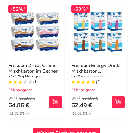
-52%
-60%
3
3
Fresubin 2 kcal Creme
Fresubin Energy Drink
Mischkarton im Becher
Mischkarton
Trinkflasche
24X125 g Flüssigkeit
6X4X200 ml Lösung
(1)
(3)
Pflichtangaben
Pflichtangaben
133,99 €
154,99 €
1
1
UVP
UVP
64,86 €
62,49 €
(21,62 €/1 kg)
(13,02 €/1 l)