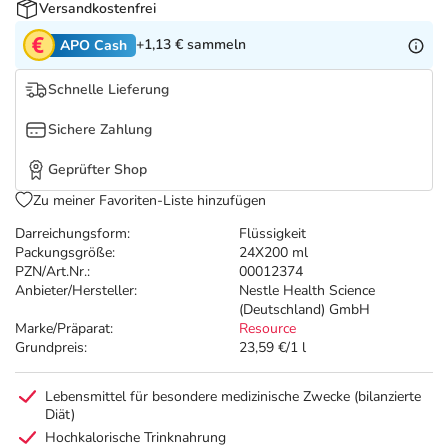
Refluthin, Lasea & Carmenthin Deals
Sport & Fitness
Täglich gut versorgt
Versandkostenfrei
+1,13 €
sammeln
APO Cash
Salus Deals
Tierapotheke
Schnelle Lieferung
Vitamine & Mineralstoffe
Sichere Zahlung
Geprüfter Shop
Marken
Zu meiner Favoriten-Liste hinzufügen
Darreichungsform:
Flüssigkeit
Packungsgröße:
24X200 ml
PZN/Art.Nr.:
00012374
Anbieter/Hersteller:
Nestle Health Science
(Deutschland) GmbH
Marke/Präparat:
Resource
Grundpreis:
23,59 €/1 l
Lebensmittel für besondere medizinische Zwecke (bilanzierte
Diät)
Hochkalorische Trinknahrung