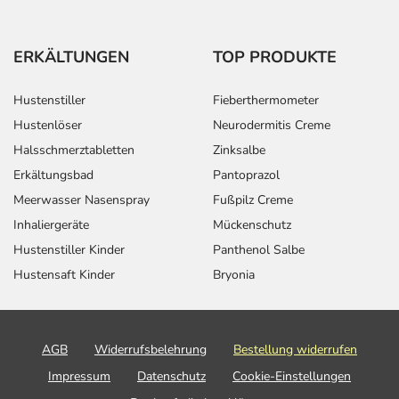
ERKÄLTUNGEN
TOP PRODUKTE
Hustenstiller
Fieberthermometer
Hustenlöser
Neurodermitis Creme
Halsschmerztabletten
Zinksalbe
Erkältungsbad
Pantoprazol
Meerwasser Nasenspray
Fußpilz Creme
Inhaliergeräte
Mückenschutz
Hustenstiller Kinder
Panthenol Salbe
Hustensaft Kinder
Bryonia
AGB
Widerrufsbelehrung
Bestellung widerrufen
Impressum
Datenschutz
Cookie-Einstellungen