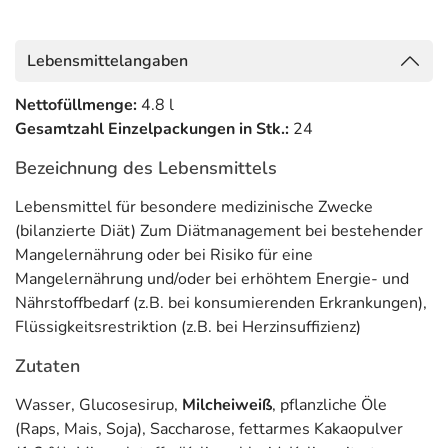
Flüssigkeitsrestriktion (z.B. bei Herzinsuffizienz)
Anwendung
Lebensmittelangaben
Zur ausschließlichen Ernährung:
Empfehlung des Arztes
Nettofüllmenge:
4.8 l
beachten.
Gesamtzahl Einzelpackungen in Stk.:
24
Zur ergänzenden Ernährung:
1 – 3 Flaschen täglich.
Bezeichnung des Lebensmittels
Hinweise
Lebensmittel für besondere medizinische Zwecke
(bilanzierte Diät) Zum Diätmanagement bei bestehender
Unter ärztlicher Aufsicht verwenden. Geeignet ab 3
Mangelernährung oder bei Risiko für eine
Jahren. Als einzige Nahrungsquelle geeignet
Mangelernährung und/oder bei erhöhtem Energie- und
Nährstoffbedarf (z.B. bei konsumierenden Erkrankungen),
Adresse des Lebensmittel-Unternehmens
Flüssigkeitsrestriktion (z.B. bei Herzinsuffizienz)
Nestle Health Science (Deutschland) GmbH
Zutaten
Baseler Straße 46
60329 Frankfurt
Wasser, Glucosesirup,
Milcheiweiß
, pflanzliche Öle
(Raps, Mais, Soja), Saccharose, fettarmes Kakaopulver
Informationen zu diesem Lebensmittel (wie z. B. Zutaten,