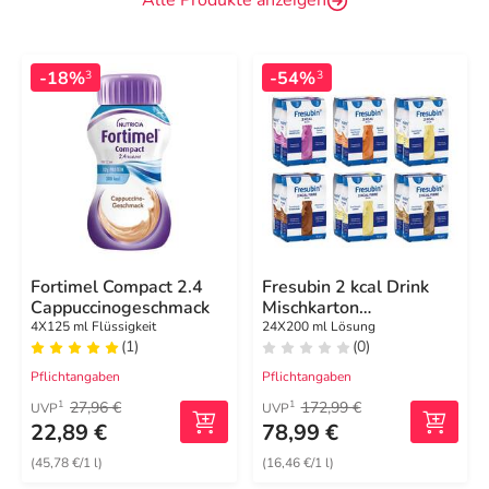
Alle Produkte anzeigen
-18%
-54%
3
3
Fortimel Compact 2.4
Fresubin 2 kcal Drink
Cappuccinogeschmack
Mischkarton
Trinkflasche
4X125 ml Flüssigkeit
24X200 ml Lösung
(1)
(0)
Pflichtangaben
Pflichtangaben
27,96 €
172,99 €
1
1
UVP
UVP
22,89 €
78,99 €
(45,78 €/1 l)
(16,46 €/1 l)