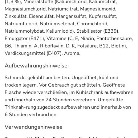
(1,3 %), Mineralstoffe (Kaliumchlorid, Kaliumcitrat,
Allergene) sind bei den Lebensmittelangaben als pdf
Magnesiumchlorid, Natriumcitrat, Magnesiumoxid,
hinterlegt. (oben)
Zinksulfat, Eisensulfat, Mangansulfat, Kupfersulfat,
Natriumfluorid, Natriumselenat, Chromchlorid,
Natriummolybdat, Kaliumiodid), Stabilisator (E339),
Emulgator (E471), Vitamine (C, E, Niacin, Pantothensäure,
B6, Thiamin, A, Riboflaviin, D, K, Folsäure, B12, Biotin),
Verdickungsmittel (E407), Aroma.
Aufbewahrungshinweise
Schmeckt gekühlt am besten. Ungeöffnet, kühl und
trocken lagern. Vor Gebrauch gut schütteln. Geöffnete
Flasche wiederverschließen, im Kühlschrank aufbewahren
und innerhalb von 24 Stunden verzehren. Umgefüllte
Trinknah-rung zugedeckt aufbewahren und innerhalb von
6 Stunden verbrauchen.
Verwendungshinweise