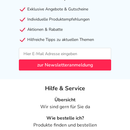
- Lidentzündung
Exklusive Angebote & Gutscheine
- Bindehautentzündung
- Trockene Augen
Individuelle Produktempfehlungen
- Reizung des Auges
Aktionen & Rabatte
- Erhöhte Leberwerte (Transaminasen)
- Lippenentzündung
Hilfreiche Tipps zu aktuellen Themen
- Hautentzündung
- Trockene Haut (Xerodermie)
- Hautschuppung bzw. -abschälung (Exfoliation)
zur Newsletteranmeldung
- Juckreiz (Pruritus)
- Rötlicher (erythematöser) Hautausschlag
- Erhöhte Hautverletzlichkeit
Hilfe & Service
- Gelenkschmerzen
- Muskelschmerzen
Übersicht
- Rückenschmerzen
Wir sind gern für Sie da
- Erhöhte Blutfettwerte
- Abnahme des HDL-Cholesterins
Wie bestelle ich?
- Verminderte Zahl an bestimmten weißen
Produkte finden und bestellen