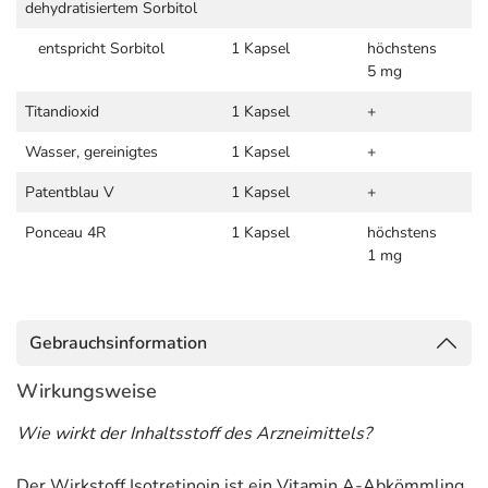
dehydratisiertem Sorbitol
entspricht Sorbitol
1 Kapsel
höchstens
5 mg
Titandioxid
1 Kapsel
+
Wasser, gereinigtes
1 Kapsel
+
Patentblau V
1 Kapsel
+
Ponceau 4R
1 Kapsel
höchstens
1 mg
Gebrauchsinformation
Wirkungsweise
Wie wirkt der Inhaltsstoff des Arzneimittels?
Der Wirkstoff Isotretinoin ist ein Vitamin A-Abkömmling