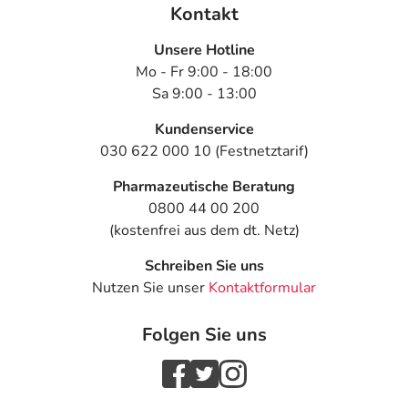
Kontakt
Anwendungshinweise
Unsere Hotline
Art der Anwendung?
Mo - Fr 9:00 - 18:00
Nehmen Sie das Arzneimittel mit Flüssigkeit (z.B. 1 Glas
Sa 9:00 - 13:00
Wasser) ein.
Kundenservice
030 622 000 10 (Festnetztarif)
Dauer der Anwendung?
Die Anwendungsdauer richtet sich nach Art der
Pharmazeutische Beratung
Beschwerde und/oder Dauer der Erkrankung und wird
0800 44 00 200
deshalb nur von Ihrem Arzt bestimmt.
(kostenfrei aus dem dt. Netz)
Schreiben Sie uns
Überdosierung?
Nutzen Sie unser
Kontaktformular
Es kann zu einer Vielzahl von
Überdosierungserscheinungen kommen, unter anderem
Folgen Sie uns
zu starken Kopfschmerzen, Übelkeit, Erbrechen,
Schläfrigkeit, Reizbarkeit und Juckreiz. Setzen Sie sich bei
dem Verdacht auf eine Überdosierung umgehend mit
einem Arzt in Verbindung.