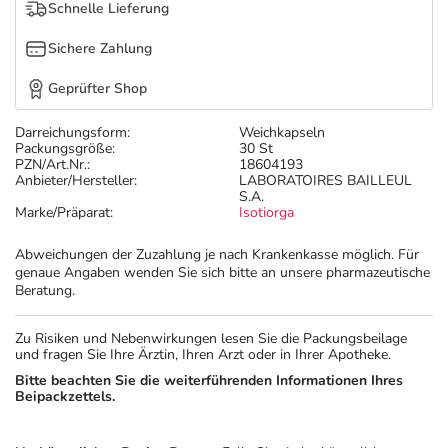
Refluthin, Lasea & Carmenthin Deals
Sport & Fitness
Täglich gut versorgt
Schnelle Lieferung
Sichere Zahlung
Salus Deals
Tierapotheke
Geprüfter Shop
Vitamine & Mineralstoffe
Darreichungsform:
Weichkapseln
Packungsgröße:
30 St
PZN/Art.Nr.:
18604193
Marken
Anbieter/Hersteller:
LABORATOIRES BAILLEUL
S.A.
Marke/Präparat:
Isotiorga
Abweichungen der Zuzahlung je nach Krankenkasse möglich. Für
genaue Angaben wenden Sie sich bitte an unsere pharmazeutische
Beratung.
Zu Risiken und Nebenwirkungen lesen Sie die Packungsbeilage
und fragen Sie Ihre Ärztin, Ihren Arzt oder in Ihrer Apotheke.
Bitte beachten Sie die weiterführenden Informationen Ihres
Beipackzettels.