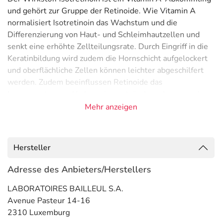
und gehört zur Gruppe der Retinoide. Wie Vitamin A
normalisiert Isotretinoin das Wachstum und die
Differenzierung von Haut- und Schleimhautzellen und
senkt eine erhöhte Zellteilungsrate. Durch Eingriff in die
Keratinbildung wird zudem die Hornschicht aufgelockert
und oberflächliche Zellen können leichter abgeschilfert
werden. Zudem beeinflussen Retinoide das
Immunsystem und haben eine entzündungshemmende
Wirkung.
Mehr anzeigen
Anwendungsgebiete
- Hautentzündung u.a. mit Pustel-, Knoten- u.
Hersteller
Narbenbildung (Akne conglobata)
- Schwere infizierte Hautentzündung mit Pustelbildung
Adresse des Anbieters/Herstellers
(Akne), wie
LABORATOIRES BAILLEUL S.A.
Gegenanzeigen
Avenue Pasteur 14-16
2310 Luxemburg
Was spricht gegen eine Anwendung?