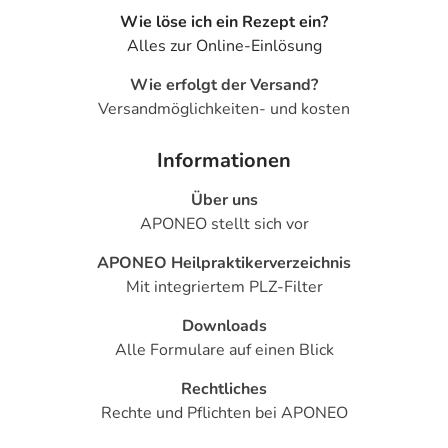
Blutkörperchen (Neutropenie)
Wie löse ich ein Rezept ein?
- Kopfschmerzen
Alles zur Online-Einlösung
- Nasenbluten
- Trockene Nasenschleimhaut
Wie erfolgt der Versand?
- Nasen-Rachen-Entzündung
Versandmöglichkeiten- und kosten
- Erhöhtes Cholesterin
- Erhöhte Blutzuckerspiegel
Informationen
- Ausscheidung von Blutbestandteilen mit dem Urin
- Erhöhte Eiweißausscheidung im Urin (Proteinurie)
Über uns
- Trockene Schleimhaut im Vaginalbereich
APONEO stellt sich vor
APONEO Heilpraktikerverzeichnis
Bemerken Sie eine Befindlichkeitsstörung oder
Mit integriertem PLZ-Filter
Veränderung während der Behandlung, wenden Sie sich
an Ihren Arzt oder Apotheker.
Downloads
Alle Formulare auf einen Blick
Für die Information an dieser Stelle werden vor allem
Nebenwirkungen berücksichtigt, die bei mindestens
Rechtliches
einem von 1.000 behandelten Patienten auftreten.
Rechte und Pflichten bei APONEO
Dosierung