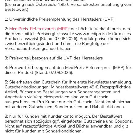
dem Arzt oder Apotheker angeben. Das gilt auch für
(Lieferung nach Österreich: 4,95 € Versandkosten unabhängig vom
Bestellwert)
Arzneimittel, die Sie selbst kaufen, nur gelegentlich
anwenden oder deren Anwendung schon einige Zeit
1: Unverbindliche Preisempfehlung des Herstellers (UVP)
zurückliegt.
2:
MediPreis-Referenzpreis (MRP)
: der höchste Verkaufspreis, den
Bitte verwenden Sie dieses Arzneimittel nicht mehr nach
die Arzneimittel-Preisvergleichsseite www.medipreis.de für dieses
Produkt ausweist (Stand: 07.08.2026). Produktpreise können sich
dem auf der Packung oder der Umverpackung
zwischenzeitlich geändert und damit die Rangfolge der
angegebenen Verfallsdatum. Das Verfallsdatum bezieht
Versandapotheken geändert haben.
sich auf den letzten Tag des angegebenen Monats.
3: Preisvorteil bezogen auf die UVP des Herstellers
4: Preisvorteil bezogen auf den MediPreis-Referenzpreis (MRP) für
dieses Produkt (Stand: 07.08.2026).
5: Sie erhalten den Gutschein für Ihre erste Newsletteranmeldung.
Gutscheinbedingungen: Mindestbestellwert 49 €. Rezeptpflichtige
Artikel, Bücher und Bestellungen von Sonderangeboten und
Angeboten via Vergleichsportalen sind vom Gutschein
ausgeschlossen. Pro Kunde nur ein Gutschein. Nicht kombinierbar
mit anderen Gutscheinen, Sonderpreisen und Rabatt-Aktionen.
8: Nur für Kunden mit Kundenkonto möglich. Der Bestellwert
berechnet sich abzüglich ggf. eingelöster Gutscheine und Coupons.
Nicht auf rezeptpflichtige Artikel und Bücher anwendbar und gilt
nicht für Kunden mit Sonderkonditionen.