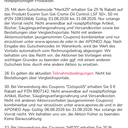
rezeptpflichtigen Produkten.
25: Mit dem Gutscheincode "Merit25" erhalten Sie 25 % Rabatt auf
das Produkt Eucerin Sun Gel-Creme Oil Control LSF 50+, 50 ml
(PZN 10832664). Gültig: 01.08.2026 bis 31.08.2026. Nur solange
der Vorrat reicht. Nicht anwendbar auf rezeptpflichtige Artikel,
Bücher, Säuglingsanfangsnahrung und Versandkosten sowie bei
Bestellungen über Vergleichsportale. Nicht mit anderen
Aktionsvorteilen (ausgenommen Coupons) kombinierbar und nur
einzulösen unter www.aponeo.de oder in der APONEO App. Nach
Eingabe des Gutscheincodes im Warenkorb, wird der Wert des
Vorteils automatisch vom Rechnungsbetrag abgezogen. Wir
behalten uns das Recht vor, die Aktionen bei Vorliegen eines
wichtigen Grundes zu beenden oder ggf. mit einem anderen
Gutschein bzw. durch eine andere Aktion zu ersetzen.
26: Es gelten die aktuellen
Teilnahmebedingungen
. Nicht bei
Bestellungen über Vergleichsportale.
30: Bei Verwendung des Coupons "Ciclopoli5" erhalten Sie 5 €
Rabatt auf PZN 8907142. Nicht anwendbar auf rezeptpflichtige
Artikel, Bücher, Säuglingsanfangsnahrung und Versandkosten.
Nicht mit anderen Aktionsvorteilen (ausgenommen Coupons)
kombinierbar und nur einzulösen unter www.aponeo.de und in der
APONEO App. Gültig: 06.08.2026 bis 31.08.2026. Nur solange der
Vorrat reicht. Wir behalten uns vor, die Aktion früher zu beenden.
Keine Barauszahlung.
32: Bei Verwendung des Coupons "HP20" erhalten Sie 20 %