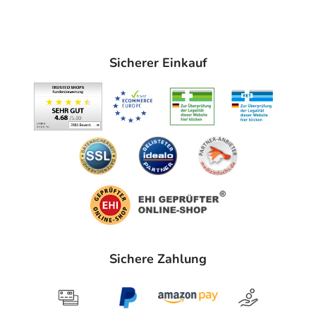
- Überempfindlichkeit gegen die Inhaltsstoffe
- Eingeschränkte Leberfunktion
Sicherer Einkauf
- Erhöhte Blutfette
- Erhöhte Vitamin A-Werte
Das Arzneimittel darf nicht bei Frauen im gebärfähigen
Alter angewendet werden, es sei denn, dass alle
Bedingungen des
Schwangerschaftsverhütungsprogramms erfüllt sind.
Ihr Arzt wird Sie vor Beginn der Behandlung ausführlich
beraten.
Welche Altersgruppe ist zu beachten?
Sichere Zahlung
- Kinder unter 12 Jahren: Das Arzneimittel darf nicht
angewendet werden.