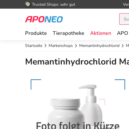
Trusted Shops: sehr gut
Ver
Produkte
Tierapotheke
Aktionen
APO
Startseite
Markenshops
Memantinhydrochlorid
M
Memantinhydrochlorid Ma