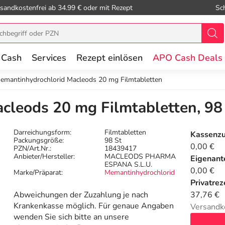
sandkostenfrei ab 34.99 € oder mit Rezept
Sc
 Cash
Services
Rezept einlösen
APO Cash Deals
emantinhydrochlorid Macleods 20 mg Filmtabletten
cleods 20 mg Filmtabletten, 98
Darreichungsform:
Filmtabletten
Kassenz
Packungsgröße:
98 St
0,00 €
PZN/Art.Nr.:
18439417
Anbieter/Hersteller:
MACLEODS PHARMA
Eigenante
ESPANA S.L.U.
0,00 €
Marke/Präparat:
Memantinhydrochlorid
Privatrez
Abweichungen der Zuzahlung je nach
37,76 €
Krankenkasse möglich. Für genaue Angaben
Versandk
wenden Sie sich bitte an unsere