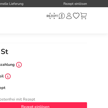
hnelle Lieferung
Rezept einlösen
 St
uzahlung
il
ept
ostenfrei mit Rezept
Rezept einlösen