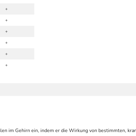
+
+
+
+
+
+
gnalen im Gehirn ein, indem er die Wirkung von bestimmten, k