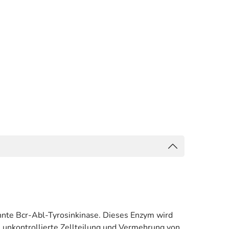
nte Bcr-Abl-Tyrosinkinase. Dieses Enzym wird
 unkontrollierte Zellteilung und Vermehrung von