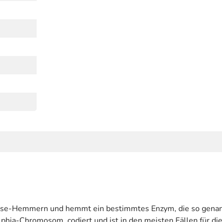
inase-Hemmern und hemmt ein bestimmtes Enzym, die so genan
ia-Chromosom, codiert und ist in den meisten Fällen für die