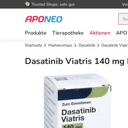
Trusted Shops: sehr gut
Ver
Produkte
Tierapotheke
Aktionen
APO
Startseite
Markenshops
Dasatinib
Dasatinib Viat
Dasatinib Viatris 140 mg 