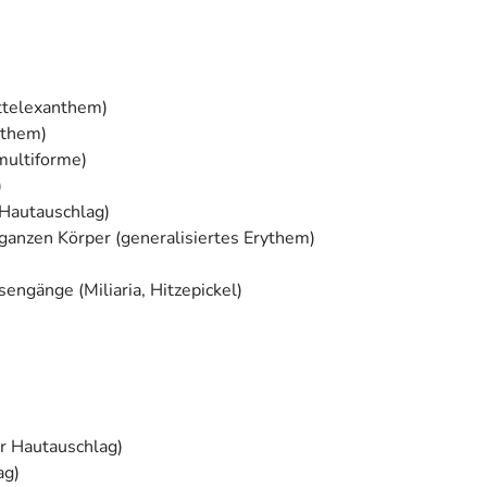
ttelexanthem)
ythem)
multiforme)
)
 Hautauschlag)
ganzen Körper (generalisiertes Erythem)
ngänge (Miliaria, Hitzepickel)
er Hautauschlag)
ag)