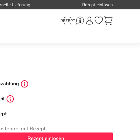
hnelle Lieferung
Rezept einlösen
uzahlung
il
ept
ostenfrei mit Rezept
Rezept einlösen