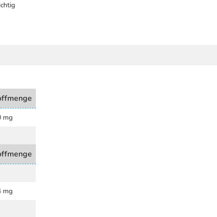
chtig
offmenge
0 mg
offmenge
4 mg