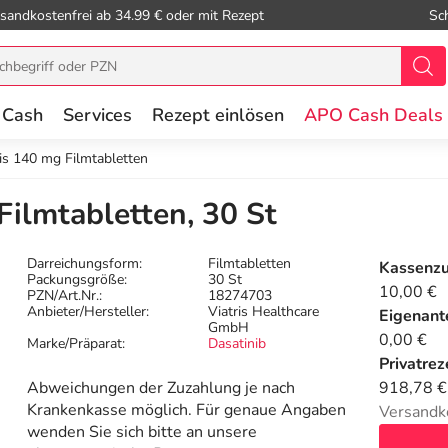
sandkostenfrei ab 34.99 € oder mit Rezept
Sc
 Cash
Services
Rezept einlösen
APO Cash Deals
ris 140 mg Filmtabletten
Filmtabletten, 30 St
Darreichungsform:
Filmtabletten
Kassenz
Packungsgröße:
30 St
10,00 €
PZN/Art.Nr.:
18274703
Anbieter/Hersteller:
Viatris Healthcare
Eigenante
GmbH
0,00 €
Marke/Präparat:
Dasatinib
Privatrez
Abweichungen der Zuzahlung je nach
918,78 €
Krankenkasse möglich. Für genaue Angaben
Versandk
wenden Sie sich bitte an unsere