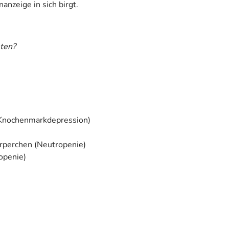
anzeige in sich birgt.
ten?
(Knochenmarkdepression)
rperchen (Neutropenie)
openie)