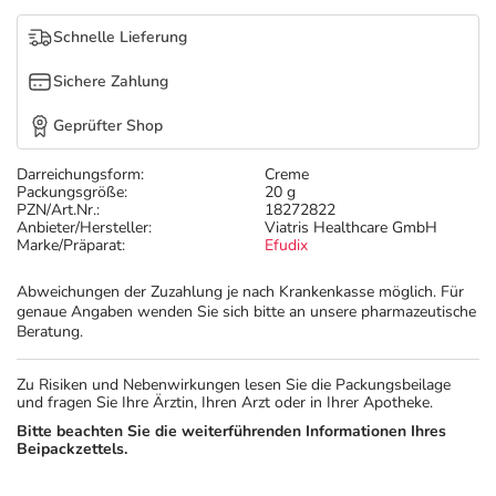
Refluthin, Lasea & Carmenthin Deals
Sport & Fitness
Täglich gut versorgt
Schnelle Lieferung
Salus Deals
Tierapotheke
Sichere Zahlung
Geprüfter Shop
Vitamine & Mineralstoffe
Darreichungsform:
Creme
Packungsgröße:
20 g
Marken
PZN/Art.Nr.:
18272822
Anbieter/Hersteller:
Viatris Healthcare GmbH
Marke/Präparat:
Efudix
Abweichungen der Zuzahlung je nach Krankenkasse möglich. Für
genaue Angaben wenden Sie sich bitte an unsere pharmazeutische
Beratung.
Zu Risiken und Nebenwirkungen lesen Sie die Packungsbeilage
und fragen Sie Ihre Ärztin, Ihren Arzt oder in Ihrer Apotheke.
Bitte beachten Sie die weiterführenden Informationen Ihres
Beipackzettels.