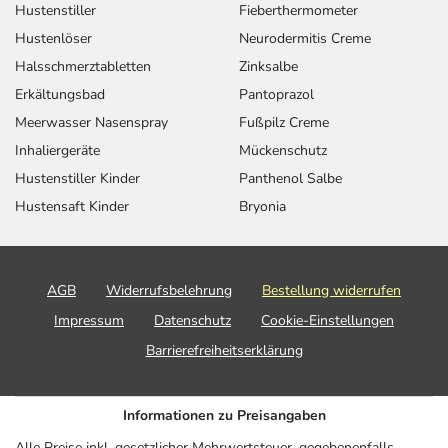
Hustenstiller
Fieberthermometer
Hustenlöser
Neurodermitis Creme
Halsschmerztabletten
Zinksalbe
Erkältungsbad
Pantoprazol
Meerwasser Nasenspray
Fußpilz Creme
Inhaliergeräte
Mückenschutz
Hustenstiller Kinder
Panthenol Salbe
Hustensaft Kinder
Bryonia
AGB
Widerrufsbelehrung
Bestellung widerrufen
Impressum
Datenschutz
Cookie-Einstellungen
Barrierefreiheitserklärung
Informationen zu Preisangaben
Alle Preise inkl. gesetzlicher Mehrwertsteuer, gegebenenfalls