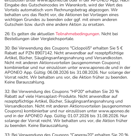
einzulösen unter www.aponeo.de oder in der APONEO App. Nach
Eingabe des Gutscheincodes im Warenkorb, wird der Wert des
Vorteils automatisch vom Rechnungsbetrag abgezogen. Wir
behalten uns das Recht vor, die Aktionen bei Vorliegen eines
wichtigen Grundes zu beenden oder ggf. mit einem anderen
Gutschein bzw. durch eine andere Aktion zu ersetzen.
26: Es gelten die aktuellen
Teilnahmebedingungen
. Nicht bei
Bestellungen über Vergleichsportale.
30: Bei Verwendung des Coupons "Ciclopoli5" erhalten Sie 5 €
Rabatt auf PZN 8907142. Nicht anwendbar auf rezeptpflichtige
Artikel, Bücher, Säuglingsanfangsnahrung und Versandkosten.
Nicht mit anderen Aktionsvorteilen (ausgenommen Coupons)
kombinierbar und nur einzulösen unter www.aponeo.de und in der
APONEO App. Gültig: 06.08.2026 bis 31.08.2026. Nur solange der
Vorrat reicht. Wir behalten uns vor, die Aktion früher zu beenden.
Keine Barauszahlung.
32: Bei Verwendung des Coupons "HP20" erhalten Sie 20 %
Rabatt auf viele Hansaplast-Produkte. Nicht anwendbar auf
rezeptpflichtige Artikel, Bücher, Säuglingsanfangsnahrung und
Versandkosten. Nicht mit anderen Aktionsvorteilen (ausgenommen
Coupons) kombinierbar und nur einzulösen unter www.aponeo.de
und in der APONEO App. Gültig: 01.07.2026 bis 31.08.2026. Nur
solange der Vorrat reicht. Wir behalten uns vor, die Aktion früher
zu beenden. Keine Barauszahlung.
33: Bei Verwendung des Coupons "Canergy20" erhalten Sie 20 %