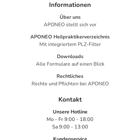
Informationen
Für die Information an dieser Stelle werden vor allem
Nebenwirkungen berücksichtigt, die bei mindestens
Über uns
einem von 1.000 behandelten Patienten auftreten.
APONEO stellt sich vor
Dosierung
APONEO Heilpraktikerverzeichnis
Mit integriertem PLZ-Filter
Text
Personen
Einzeldosis
Gesamtdosis
Zeitpunkt
Downloads
Erwachsene
1 Tablette
1-mal täglich
zum
Alle Formulare auf einen Blick
gleichen
Zeitpunkt,
Rechtliches
unabhängi
Rechte und Pflichten bei APONEO
von der
Mahlzeit
Kontakt
Unsere Hotline
Anwendungshinweise
Mo - Fr 9:00 - 18:00
Die Gesamtdosis sollte nicht ohne Rücksprache mit
Sa 9:00 - 13:00
einem Arzt oder Apotheker überschritten werden.
Kundenservice