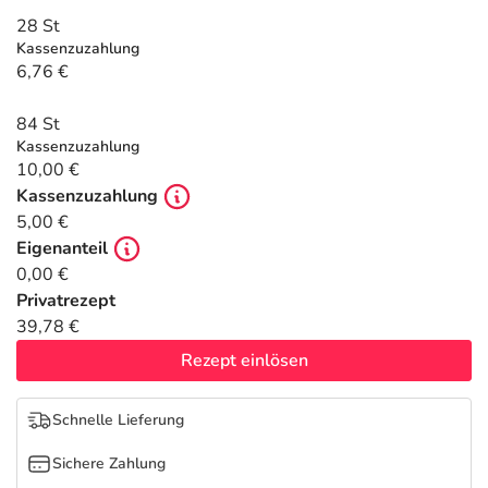
Refluthin, Lasea & Carmenthin Deals
Sport & Fitness
Täglich gut versorgt
28 St
Kassenzuzahlung
Salus Deals
Tierapotheke
6,76 €
84 St
Vitamine & Mineralstoffe
Kassenzuzahlung
10,00 €
Marken
Kassenzuzahlung
5,00 €
Eigenanteil
0,00 €
Privatrezept
39,78 €
Rezept einlösen
Schnelle Lieferung
Sichere Zahlung