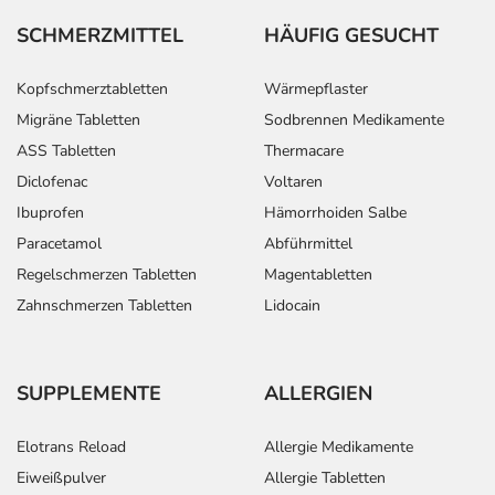
Menge) fort.
SCHMERZMITTEL
HÄUFIG GESUCHT
Generell gilt: Achten Sie vor allem bei Säuglingen,
Kopfschmerztabletten
Wärmepflaster
Kleinkindern und älteren Menschen auf eine
gewissenhafte Dosierung. Im Zweifelsfalle fragen Sie
Migräne Tabletten
Sodbrennen Medikamente
Ihren Arzt oder Apotheker nach etwaigen Auswirkungen
ASS Tabletten
Thermacare
oder Vorsichtsmaßnahmen.
Diclofenac
Voltaren
Ibuprofen
Hämorrhoiden Salbe
Eine vom Arzt verordnete Dosierung kann von den
Paracetamol
Abführmittel
Angaben der Packungsbeilage abweichen. Da der Arzt sie
Regelschmerzen Tabletten
Magentabletten
individuell abstimmt, sollten Sie das Arzneimittel daher
nach seinen Anweisungen anwenden.
Zahnschmerzen Tabletten
Lidocain
Aufbewahrung
Wichtige Hinweise
SUPPLEMENTE
ALLERGIEN
Was sollten Sie beachten?
Elotrans Reload
Allergie Medikamente
- Vorsicht: Das Reaktionsvermögen kann auch bei
Eiweißpulver
Allergie Tabletten
bestimmungsgemäßem Gebrauch beeinträchtigt sein.