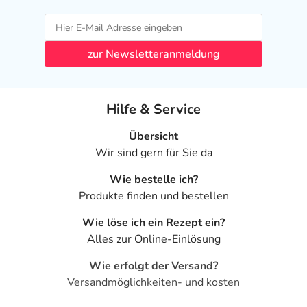
- Blähungen
- Ungewöhnliche Magen-Darm-Geräusche
- Bauchschmerzen
zur Newsletteranmeldung
- Blutungen im Analbereich
- Appetitlosigkeit
- Kopfschmerzen
Hilfe & Service
- Schwindel
- Zittern
Übersicht
- Migräne durch Medikamente
Wir sind gern für Sie da
- Müdigkeit
- Herzklopfen
Wie bestelle ich?
- Verstärkter Harndrang
Produkte finden und bestellen
- Fieber
Wie löse ich ein Rezept ein?
- Unwohlsein
Alles zur Online-Einlösung
Bemerken Sie eine Befindlichkeitsstörung oder
Wie erfolgt der Versand?
Veränderung während der Behandlung, wenden Sie sich
Versandmöglichkeiten- und kosten
an Ihren Arzt oder Apotheker.