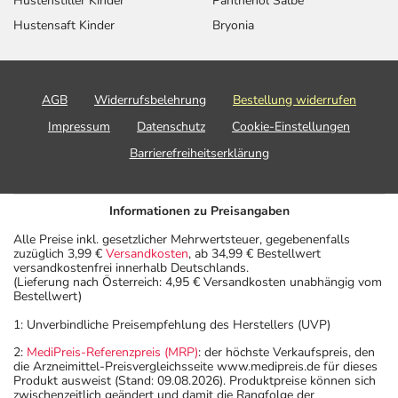
- Es kann Arzneimittel geben, mit denen
Hustenstiller Kinder
Panthenol Salbe
Wechselwirkungen auftreten. Sie sollten deswegen
Hustensaft Kinder
Bryonia
generell vor der Behandlung mit einem neuen
Arzneimittel jedes andere, das Sie bereits anwenden,
dem Arzt oder Apotheker angeben. Das gilt auch für
AGB
Widerrufsbelehrung
Bestellung widerrufen
Arzneimittel, die Sie selbst kaufen, nur gelegentlich
Impressum
Datenschutz
Cookie-Einstellungen
anwenden oder deren Anwendung schon einige Zeit
zurückliegt.
Barrierefreiheitserklärung
Bitte verwenden Sie dieses Arzneimittel nicht mehr nach
dem auf der Packung oder der Umverpackung
Informationen zu Preisangaben
angegebenen Verfallsdatum. Das Verfallsdatum bezieht
sich auf den letzten Tag des angegebenen Monats.
Alle Preise inkl. gesetzlicher Mehrwertsteuer, gegebenenfalls
zuzüglich 3,99 €
Versandkosten
, ab 34,99 € Bestellwert
versandkostenfrei innerhalb Deutschlands.
(Lieferung nach Österreich: 4,95 € Versandkosten unabhängig vom
Bestellwert)
1: Unverbindliche Preisempfehlung des Herstellers (UVP)
2:
MediPreis-Referenzpreis (MRP)
: der höchste Verkaufspreis, den
die Arzneimittel-Preisvergleichsseite www.medipreis.de für dieses
Produkt ausweist (Stand: 09.08.2026). Produktpreise können sich
zwischenzeitlich geändert und damit die Rangfolge der