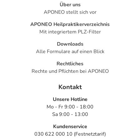
Über uns
- Bauchschmerzen
APONEO stellt sich vor
- Verdauungsbeschwerden
- Blähungen
APONEO Heilpraktikerverzeichnis
- Durchfälle
Mit integriertem PLZ-Filter
- Übelkeit
- Erbrechen
Downloads
- Mundtrockenheit
Alle Formulare auf einen Blick
- Vermehrt auftretender Rückfluss von Mageninhalt in die
Rechtliches
Speiseröhre (Reflux)
Rechte und Pflichten bei APONEO
- Juckreiz (Pruritus)
- Hautausschlag
Kontakt
- Nesselausschlag (Urtikaria)
- Muskelschmerzen
Unsere Hotline
- Gelenkschmerzen
Mo - Fr 9:00 - 18:00
- Muskelkrämpfe
Sa 9:00 - 13:00
- Muskelschwäche
- Beschwerden des Haltungs- und Bewegungsapparates
Kundenservice
- Schmerzen im Haltungs- und Bewegungsapparat
030 622 000 10 (Festnetztarif)
- Nackenschmerzen