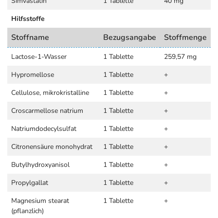
Simvastatin
1 Tablette
40 mg
Hilfsstoffe
Stoffname
Bezugsangabe
Stoffmenge
Lactose-1-Wasser
1 Tablette
259,57 mg
Hypromellose
1 Tablette
+
Cellulose, mikrokristalline
1 Tablette
+
Croscarmellose natrium
1 Tablette
+
Natriumdodecylsulfat
1 Tablette
+
Citronensäure monohydrat
1 Tablette
+
Butylhydroxyanisol
1 Tablette
+
Propylgallat
1 Tablette
+
Magnesium stearat
1 Tablette
+
(pflanzlich)