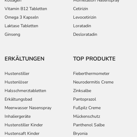
Kollagen
Mometason Nasenspray
Nehmen Sie das Arzneimittel mit Flüssigkeit (z.B. 1 Glas
Vitamin B12 Tabletten
Cetirizin
Wasser) ein.
Omega 3 Kapseln
Levocetirizin
Laktase Tabletten
Loratadin
Dauer der Anwendung?
Ginseng
Desloratadin
Die Anwendungsdauer richtet sich nach Art der
Beschwerde und/oder Dauer der Erkrankung und wird
deshalb nur von Ihrem Arzt bestimmt. Prinzipiell ist die
Dauer der Anwendung zeitlich nicht begrenzt, das
ERKÄLTUNGEN
TOP PRODUKTE
Arzneimittel kann daher längerfristig angewendet
werden.
Hustenstiller
Fieberthermometer
Hustenlöser
Neurodermitis Creme
Überdosierung?
Halsschmerztabletten
Zinksalbe
Bei einer Überdosierung kann es unter anderem zu
Erkältungsbad
Pantoprazol
Blähungen, Muskel- und Kopfschmerzen kommen. Setzen
Meerwasser Nasenspray
Fußpilz Creme
Sie sich bei dem Verdacht auf eine Überdosierung
umgehend mit einem Arzt in Verbindung.
Inhaliergeräte
Mückenschutz
Hustenstiller Kinder
Panthenol Salbe
Einnahme vergessen?
Hustensaft Kinder
Bryonia