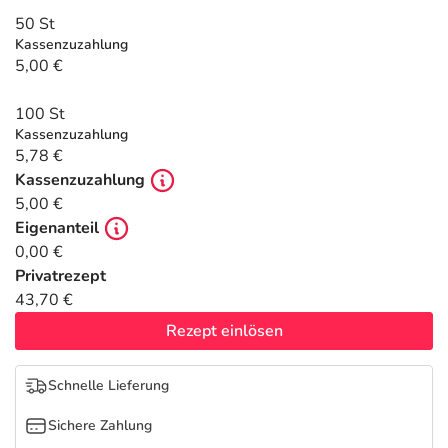
Refluthin, Lasea & Carmenthin Deals
Sport & Fitness
Täglich gut versorgt
50 St
Kassenzuzahlung
Salus Deals
Tierapotheke
5,00 €
100 St
Vitamine & Mineralstoffe
Kassenzuzahlung
5,78 €
Marken
Kassenzuzahlung
5,00 €
Eigenanteil
0,00 €
Privatrezept
43,70 €
Rezept einlösen
Schnelle Lieferung
Sichere Zahlung