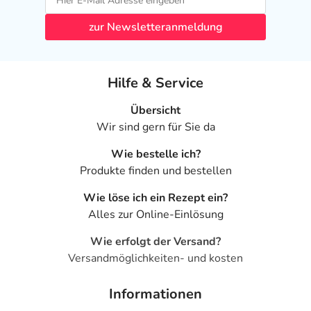
verordnet worden, sprechen Sie mit Ihrem Arzt oder
Apotheker. Der therapeutische Nutzen kann höher sein,
zur Newsletteranmeldung
als das Risiko, das die Anwendung bei einer
Gegenanzeige in sich birgt.
Nebenwirkungen
Hilfe & Service
Welche unerwünschten Wirkungen können auftreten?
Übersicht
Wir sind gern für Sie da
- Anstieg der Leberwerte
Wie bestelle ich?
- Anstieg der Nierenwerte
Produkte finden und bestellen
- Vermehrter Gallenfarbstoff (Bilirubin) im Blut
- Harnsäurespiegel im Blut (erhöht)
Wie löse ich ein Rezept ein?
- Gerinnungszeit des Blutes verlängert (INR erhöht)
Alles zur Online-Einlösung
- Erhöhte Eiweißausscheidung im Urin (Proteinurie)
- Gewichtsabnahme
Wie erfolgt der Versand?
- Schwindelgefühl
Versandmöglichkeiten- und kosten
- Kopfschmerzen
- Missempfindungen
Informationen
- Magen-Darm-Beschwerden, wie: