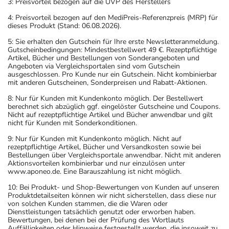
3: Preisvorteil bezogen auf die UVP des Herstellers
- Vorsicht bei Allergie gegen Statine wie Pravastatin!
- Vorsicht bei Allergie gegen Propylenglykol und ähnliche
4: Preisvorteil bezogen auf den MediPreis-Referenzpreis (MRP) für
dieses Produkt (Stand: 06.08.2026).
Stoffe!
- Vorsicht bei Allergie gegen Bindemittel (z.B.
5: Sie erhalten den Gutschein für Ihre erste Newsletteranmeldung.
Gutscheinbedingungen: Mindestbestellwert 49 €. Rezeptpflichtige
Carboxymethylcellulose mit der E-Nummer E 466)!
Artikel, Bücher und Bestellungen von Sonderangeboten und
- Vorsicht bei Allergie gegen Natriumlaurylsulfat und
Angeboten via Vergleichsportalen sind vom Gutschein
ausgeschlossen. Pro Kunde nur ein Gutschein. Nicht kombinierbar
ähnliche Stoffe!
mit anderen Gutscheinen, Sonderpreisen und Rabatt-Aktionen.
- Vorsicht bei Allergie gegen Zitronensäure und ähnliche
8: Nur für Kunden mit Kundenkonto möglich. Der Bestellwert
Stoffe!
berechnet sich abzüglich ggf. eingelöster Gutscheine und Coupons.
Nicht auf rezeptpflichtige Artikel und Bücher anwendbar und gilt
- Vorsicht bei Allergie gegen Phenole und ähnliche
nicht für Kunden mit Sonderkonditionen.
Stoffe!
9: Nur für Kunden mit Kundenkonto möglich. Nicht auf
- Vorsicht bei einer Unverträglichkeit gegenüber Lactose.
rezeptpflichtige Artikel, Bücher und Versandkosten sowie bei
Wenn Sie eine Diabetes-Diät einhalten müssen, sollten
Bestellungen über Vergleichsportale anwendbar. Nicht mit anderen
Aktionsvorteilen kombinierbar und nur einzulösen unter
Sie den Zuckergehalt berücksichtigen.
www.aponeo.de. Eine Barauszahlung ist nicht möglich.
- Es kann Arzneimittel geben, mit denen
10: Bei Produkt- und Shop-Bewertungen von Kunden auf unseren
Wechselwirkungen auftreten. Sie sollten deswegen
Produktdetailseiten können wir nicht sicherstellen, dass diese nur
generell vor der Behandlung mit einem neuen
von solchen Kunden stammen, die die Waren oder
Dienstleistungen tatsächlich genutzt oder erworben haben.
Arzneimittel jedes andere, das Sie bereits anwenden,
Bewertungen, bei denen bei der Prüfung des Wortlauts
dem Arzt oder Apotheker angeben. Das gilt auch für
Auffälligkeiten oder Hinweise festgestellt werden, die insoweit zu