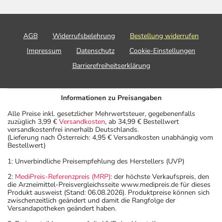
Setzen Sie die Einnahme zum nächsten vorgeschriebenen
Zeitpunkt ganz normal (also nicht mit der doppelten
Menge) fort.
AGB
Widerrufsbelehrung
Bestellung widerrufen
Generell gilt: Achten Sie vor allem bei Säuglingen,
Impressum
Datenschutz
Cookie-Einstellungen
Kleinkindern und älteren Menschen auf eine
Barrierefreiheitserklärung
gewissenhafte Dosierung. Im Zweifelsfalle fragen Sie
Ihren Arzt oder Apotheker nach etwaigen Auswirkungen
oder Vorsichtsmaßnahmen.
Informationen zu Preisangaben
Alle Preise inkl. gesetzlicher Mehrwertsteuer, gegebenenfalls
Eine vom Arzt verordnete Dosierung kann von den
zuzüglich 3,99 €
Versandkosten
, ab 34,99 € Bestellwert
versandkostenfrei innerhalb Deutschlands.
Angaben der Packungsbeilage abweichen. Da der Arzt sie
(Lieferung nach Österreich: 4,95 € Versandkosten unabhängig vom
individuell abstimmt, sollten Sie das Arzneimittel daher
Bestellwert)
nach seinen Anweisungen anwenden.
1: Unverbindliche Preisempfehlung des Herstellers (UVP)
Aufbewahrung
2:
MediPreis-Referenzpreis (MRP)
: der höchste Verkaufspreis, den
die Arzneimittel-Preisvergleichsseite www.medipreis.de für dieses
Produkt ausweist (Stand: 06.08.2026). Produktpreise können sich
Wichtige Hinweise
zwischenzeitlich geändert und damit die Rangfolge der
Versandapotheken geändert haben.
Was sollten Sie beachten?