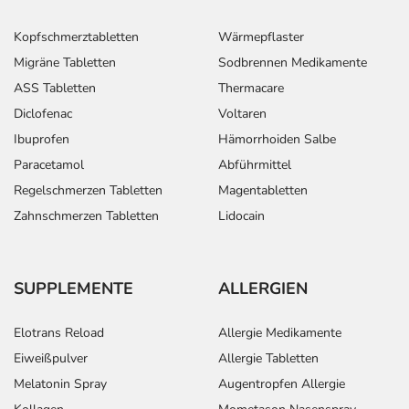
Text
Personen
Einzeldosis
Gesamtdosis
Kopfschmerztabletten
Wärmepflaster
Abhängig von
Erwachsene
1 Tablette
1-mal täglich
Migräne Tabletten
Sodbrennen Medikamente
Ihrer
ASS Tabletten
Thermacare
Erkrankung und
Diclofenac
Voltaren
dem Stadium
der Behandlung,
Ibuprofen
Hämorrhoiden Salbe
wird das
Paracetamol
Abführmittel
Arzneimittel von
Regelschmerzen Tabletten
Magentabletten
Ihrem Arzt in
der Regel
Zahnschmerzen Tabletten
Lidocain
folgendermaßen
dosiert:
SUPPLEMENTE
ALLERGIEN
Anwendungshinweise
Elotrans Reload
Allergie Medikamente
Die Gesamtdosis sollte nicht ohne Rücksprache mit
Eiweißpulver
Allergie Tabletten
einem Arzt oder Apotheker überschritten werden.
Melatonin Spray
Augentropfen Allergie
Art der Anwendung?