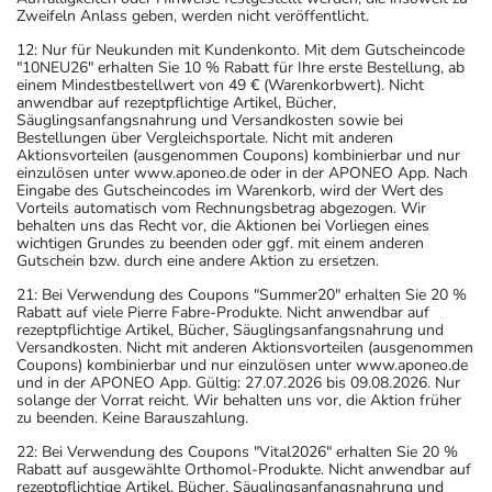
Zweifeln Anlass geben, werden nicht veröffentlicht.
Arzneimittel, die Sie selbst kaufen, nur gelegentlich
anwenden oder deren Anwendung schon einige Zeit
12: Nur für Neukunden mit Kundenkonto. Mit dem Gutscheincode
"10NEU26" erhalten Sie 10 % Rabatt für Ihre erste Bestellung, ab
zurückliegt.
einem Mindestbestellwert von 49 € (Warenkorbwert). Nicht
- Auf Grapefruit sowie Grapefruit-Zubereitungen soll
anwendbar auf rezeptpflichtige Artikel, Bücher,
Säuglingsanfangsnahrung und Versandkosten sowie bei
während der Behandlung mit dem Medikament
Bestellungen über Vergleichsportale. Nicht mit anderen
vollständig verzichtet werden.
Aktionsvorteilen (ausgenommen Coupons) kombinierbar und nur
einzulösen unter www.aponeo.de oder in der APONEO App. Nach
Bitte verwenden Sie dieses Arzneimittel nicht mehr nach
Eingabe des Gutscheincodes im Warenkorb, wird der Wert des
dem auf der Packung oder der Umverpackung
Vorteils automatisch vom Rechnungsbetrag abgezogen. Wir
behalten uns das Recht vor, die Aktionen bei Vorliegen eines
angegebenen Verfallsdatum. Das Verfallsdatum bezieht
wichtigen Grundes zu beenden oder ggf. mit einem anderen
sich auf den letzten Tag des angegebenen Monats.
Gutschein bzw. durch eine andere Aktion zu ersetzen.
21: Bei Verwendung des Coupons "Summer20" erhalten Sie 20 %
Rabatt auf viele Pierre Fabre-Produkte. Nicht anwendbar auf
rezeptpflichtige Artikel, Bücher, Säuglingsanfangsnahrung und
Versandkosten. Nicht mit anderen Aktionsvorteilen (ausgenommen
Coupons) kombinierbar und nur einzulösen unter www.aponeo.de
und in der APONEO App. Gültig: 27.07.2026 bis 09.08.2026. Nur
solange der Vorrat reicht. Wir behalten uns vor, die Aktion früher
zu beenden. Keine Barauszahlung.
22: Bei Verwendung des Coupons "Vital2026" erhalten Sie 20 %
Rabatt auf ausgewählte Orthomol-Produkte. Nicht anwendbar auf
rezeptpflichtige Artikel, Bücher, Säuglingsanfangsnahrung und