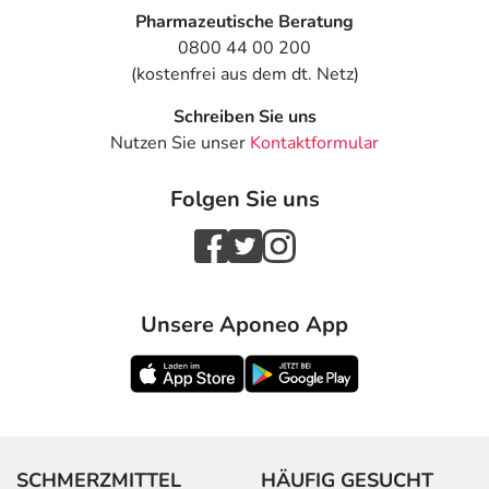
Pharmazeutische Beratung
- Schmerzen im Arm oder im Bein
0800 44 00 200
- Rückenschmerzen
(kostenfrei aus dem dt. Netz)
- Kraftlosigkeit bzw. Schwäche
- Brustkorbschmerzen
Schreiben Sie uns
- Erschöpfung
Nutzen Sie unser
Kontaktformular
- Unwohlsein
- Wassereinlagerungen (Ödeme) an Armen und Beinen
Folgen Sie uns
- Schlaflosigkeit
Bemerken Sie eine Befindlichkeitsstörung oder
Veränderung während der Behandlung, wenden Sie sich
an Ihren Arzt oder Apotheker.
Unsere Aponeo App
Für die Information an dieser Stelle werden vor allem
Nebenwirkungen berücksichtigt, die bei mindestens
einem von 1.000 behandelten Patienten auftreten.
Dosierung
SCHMERZMITTEL
HÄUFIG GESUCHT