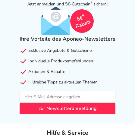
5
Jetzt anmelden und 5€-Gutschein
sichern!
- Verstopfung
- Refluxkrankheit
5
5€
- Vermehrter Speichelfluss
Rabatt
- Verminderte Berührungsempfindlichkeit im Mund
- Appetitsteigerung
Ihre Vorteile des Aponeo-Newsletters
- Appetitlosigkeit
- Gewichtszunahme
Exklusive Angebote & Gutscheine
- Gewichtsverlust
Individuelle Produktempfehlungen
- Geschmacksstörungen
- Mundtrockenheit
Aktionen & Rabatte
- Schwindel
Hilfreiche Tipps zu aktuellen Themen
- Gangunsicherheit
- Sedierung
- Benommenheit
- Schläfrigkeit
zur Newsletteranmeldung
- Schlafstörungen, wie:
- Schlaflosigkeit
- Ungewöhnliche Träume
Hilfe & Service