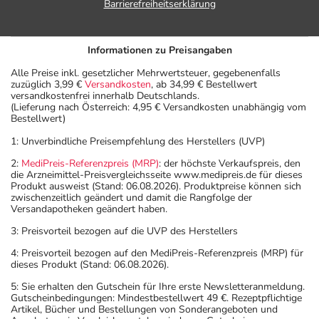
Barrierefreiheitserklärung
Dosierung
Informationen zu Preisangaben
Text
Personen
Einzeldosis
Gesamtdosis
Zeitp
Alle Preise inkl. gesetzlicher Mehrwertsteuer, gegebenenfalls
zuzüglich 3,99 €
Versandkosten
, ab 34,99 € Bestellwert
Bei
Erwachsene
1 Kapsel
2-mal täglich
unabhä
versandkostenfrei innerhalb Deutschlands.
schweren
von de
(Lieferung nach Österreich: 4,95 € Versandkosten unabhängig vom
Formen:
Mahlze
Bestellwert)
1: Unverbindliche Preisempfehlung des Herstellers (UVP)
Anwendungshinweise
2:
MediPreis-Referenzpreis (MRP)
: der höchste Verkaufspreis, den
die Arzneimittel-Preisvergleichsseite www.medipreis.de für dieses
Die Gesamtdosis sollte nicht ohne Rücksprache mit
Produkt ausweist (Stand: 06.08.2026). Produktpreise können sich
zwischenzeitlich geändert und damit die Rangfolge der
einem Arzt oder Apotheker überschritten werden.
Versandapotheken geändert haben.
3: Preisvorteil bezogen auf die UVP des Herstellers
Art der Anwendung?
4: Preisvorteil bezogen auf den MediPreis-Referenzpreis (MRP) für
Nehmen Sie das Arzneimittel mit Flüssigkeit (z.B. 1 Glas
dieses Produkt (Stand: 06.08.2026).
Wasser) ein.
5: Sie erhalten den Gutschein für Ihre erste Newsletteranmeldung.
Gutscheinbedingungen: Mindestbestellwert 49 €. Rezeptpflichtige
Dauer der Anwendung?
Artikel, Bücher und Bestellungen von Sonderangeboten und