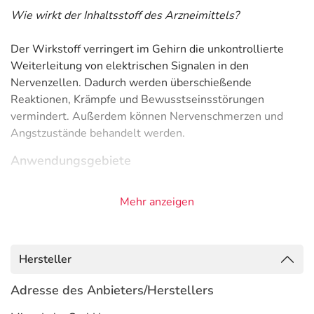
Wie wirkt der Inhaltsstoff des Arzneimittels?
Der Wirkstoff verringert im Gehirn die unkontrollierte
Weiterleitung von elektrischen Signalen in den
Nervenzellen. Dadurch werden überschießende
Reaktionen, Krämpfe und Bewusstseinsstörungen
vermindert. Außerdem können Nervenschmerzen und
Angstzustände behandelt werden.
Anwendungsgebiete
- Angststörung, generalisiert
Mehr anzeigen
- Nervenschmerzen
- Epilepsie, fokal, sekundär generalisiert (erst lokal, dann
ausgeweitet)
- Epilepsie, fokal (auf einen Körperteil oder Funktion
Hersteller
begrenzte Anfälle)
- Epilepsie, wie:
Adresse des Anbieters/Herstellers