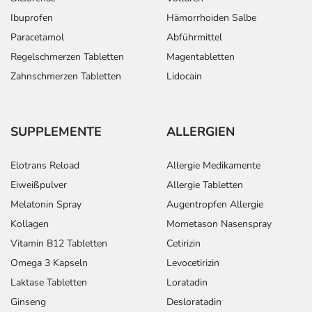
- Veränderung des Blutbildes, wie:
- Thrombozytopenie (Verminderung der Anzahl der
Ibuprofen
Hämorrhoiden Salbe
Blutplättchen)
Paracetamol
Abführmittel
- Anstieg der Leberwerte
Regelschmerzen Tabletten
Magentabletten
- Unterzuckerung
Zahnschmerzen Tabletten
Lidocain
- Anstieg der Nierenwerte (Kreatinin)
- Wassereinlagerungen (Ödeme), vor allem an den
Beinen oder Armen
SUPPLEMENTE
ALLERGIEN
- Rückenschmerzen
- Muskelschmerzen
Elotrans Reload
Allergie Medikamente
- Muskelzuckungen
- Muskelkrämpfe
Eiweißpulver
Allergie Tabletten
- Gelenkschmerzen
Melatonin Spray
Augentropfen Allergie
- Allgemeine Schwäche
Kollagen
Mometason Nasenspray
- Durstgefühl
Vitamin B12 Tabletten
Cetirizin
- Schüttelfrost
Omega 3 Kapseln
Levocetirizin
- Störungen der Sexualfunktion, wie:
Laktase Tabletten
Loratadin
- Ejakulationsstörungen (Störungen beim Samenerguss)
- Potenzstörungen
Ginseng
Desloratadin