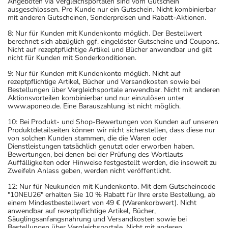
Angeboten via Vergleichsportalen sind vom Gutschein
Die Anwendungsdauer richtet sich nach Art der
ausgeschlossen. Pro Kunde nur ein Gutschein. Nicht kombinierbar
Beschwerde und/oder Dauer der Erkrankung und wird
mit anderen Gutscheinen, Sonderpreisen und Rabatt-Aktionen.
deshalb nur von Ihrem Arzt bestimmt. Prinzipiell ist die
8: Nur für Kunden mit Kundenkonto möglich. Der Bestellwert
Dauer der Anwendung zeitlich nicht begrenzt, das
berechnet sich abzüglich ggf. eingelöster Gutscheine und Coupons.
Nicht auf rezeptpflichtige Artikel und Bücher anwendbar und gilt
Arzneimittel kann daher längerfristig angewendet
nicht für Kunden mit Sonderkonditionen.
werden.
9: Nur für Kunden mit Kundenkonto möglich. Nicht auf
rezeptpflichtige Artikel, Bücher und Versandkosten sowie bei
Überdosierung?
Bestellungen über Vergleichsportale anwendbar. Nicht mit anderen
Aktionsvorteilen kombinierbar und nur einzulösen unter
Bei einer Überdosierung kann es zu Schläfrigkeit,
www.aponeo.de. Eine Barauszahlung ist nicht möglich.
Verwirrtheit und Unruhe kommen. Setzen Sie sich bei
10: Bei Produkt- und Shop-Bewertungen von Kunden auf unseren
dem Verdacht auf eine Überdosierung umgehend mit
Produktdetailseiten können wir nicht sicherstellen, dass diese nur
einem Arzt in Verbindung.
von solchen Kunden stammen, die die Waren oder
Dienstleistungen tatsächlich genutzt oder erworben haben.
Bewertungen, bei denen bei der Prüfung des Wortlauts
Einnahme vergessen?
Auffälligkeiten oder Hinweise festgestellt werden, die insoweit zu
Zweifeln Anlass geben, werden nicht veröffentlicht.
Setzen Sie die Einnahme zum nächsten vorgeschriebenen
Zeitpunkt ganz normal (also nicht mit der doppelten
12: Nur für Neukunden mit Kundenkonto. Mit dem Gutscheincode
"10NEU26" erhalten Sie 10 % Rabatt für Ihre erste Bestellung, ab
Menge) fort.
einem Mindestbestellwert von 49 € (Warenkorbwert). Nicht
anwendbar auf rezeptpflichtige Artikel, Bücher,
Säuglingsanfangsnahrung und Versandkosten sowie bei
Generell gilt: Achten Sie vor allem bei Säuglingen,
Bestellungen über Vergleichsportale. Nicht mit anderen