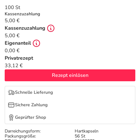
Refluthin, Lasea & Carmenthin Deals
Sport & Fitness
Täglich gut versorgt
100 St
Kassenzuzahlung
Salus Deals
Tierapotheke
5,00 €
Kassenzuzahlung
5,00 €
Vitamine & Mineralstoffe
Eigenanteil
0,00 €
Marken
Privatrezept
33,12 €
Rezept einlösen
Schnelle Lieferung
Sichere Zahlung
Geprüfter Shop
Darreichungsform:
Hartkapseln
Packungsgröße:
56 St