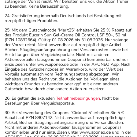
unter Umständen auch eine Zeit lang nach der Therapie
solange der Vorrat reicht. Wir behalten uns vor, die Aktion früher
zu beenden. Keine Barauszahlung.
wirksame Verhütungsmethoden erforderlich. Sprechen
Sie hierzu Ihren Arzt oder Apotheker an.
24: Gratislieferung innerhalb Deutschlands bei Bestellung mit
rezeptpflichtigen Produkten.
- Bei Männern im zeugungsfähigen Alter sind während
und unter Umständen auch eine zeitlang nach der
25: Mit dem Gutscheincode "Merit25" erhalten Sie 25 % Rabatt auf
das Produkt Eucerin Sun Gel-Creme Oil Control LSF 50+, 50 ml
Therapie wirksame Verhütungsmethoden erforderlich.
(PZN 10832664). Gültig: 01.08.2026 bis 31.08.2026. Nur solange
Sprechen Sie hierzu Ihren Arzt oder Apotheker an.
der Vorrat reicht. Nicht anwendbar auf rezeptpflichtige Artikel,
Bücher, Säuglingsanfangsnahrung und Versandkosten sowie bei
- Das Blutbild muss während der gesamten Behandlung
Bestellungen über Vergleichsportale. Nicht mit anderen
und ggf. nach Beendigung der Behandlung überwacht
Aktionsvorteilen (ausgenommen Coupons) kombinierbar und nur
einzulösen unter www.aponeo.de oder in der APONEO App. Nach
werden.
Eingabe des Gutscheincodes im Warenkorb, wird der Wert des
- Vorsicht bei Alpha-Gal-Allergie (Allergie gegen rotes
Vorteils automatisch vom Rechnungsbetrag abgezogen. Wir
behalten uns das Recht vor, die Aktionen bei Vorliegen eines
Fleisch)!
wichtigen Grundes zu beenden oder ggf. mit einem anderen
- Vorsicht bei Allergie gegen Farbstoffe (z.B. Indigocarmin
Gutschein bzw. durch eine andere Aktion zu ersetzen.
mit der E-Nummer E 132)!
26: Es gelten die aktuellen
Teilnahmebedingungen
. Nicht bei
Bestellungen über Vergleichsportale.
- Vorsicht bei Allergie gegen Propylenglykol und ähnliche
Stoffe!
30: Bei Verwendung des Coupons "Ciclopoli5" erhalten Sie 5 €
Rabatt auf PZN 8907142. Nicht anwendbar auf rezeptpflichtige
- Vorsicht bei einer Unverträglichkeit gegenüber Lactose.
Artikel, Bücher, Säuglingsanfangsnahrung und Versandkosten.
Wenn Sie eine Diabetes-Diät einhalten müssen, sollten
Nicht mit anderen Aktionsvorteilen (ausgenommen Coupons)
kombinierbar und nur einzulösen unter www.aponeo.de und in der
Sie den Zuckergehalt berücksichtigen.