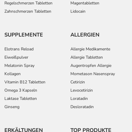
Regelschmerzen Tabletten
Magentabletten
- Aufgedunsenes Gesicht durch Fetteinlagerung
Zahnschmerzen Tabletten
Lidocain
(Cushingoid)
- Verminderter Kaliumgehalt im Blut (Hypokaliämie)
- Erhöhte alkalische Phosphatase
- Gewichtszunahme
SUPPLEMENTE
ALLERGIEN
- Antriebssteigerung
- Emotionsloser Zustand mit Interessenlosigkeit
Elotrans Reload
Allergie Medikamente
- Verhaltensauffälligkeit
Eiweißpulver
Allergie Tabletten
- Depression
Melatonin Spray
Augentropfen Allergie
- Sinnestäuschung (Halluzination)
Kollagen
Mometason Nasenspray
- Krampfanfall (epileptisch, akut, länger anhaltend)
Vitamin B12 Tabletten
Cetirizin
- Störung der unbewussten Bewegungsabläufe mit
Zittern, evtl. Fallneigung
Omega 3 Kapseln
Levocetirizin
- Leichte Muskelerschlaffung auf einer Körperhälfte
Laktase Tabletten
Loratadin
- Störung der Bewegungskoordination (Ataxie)
Ginseng
Desloratadin
- Wahrnehmungsstörung (Illusion)
- Zentrale Sprachstörung
- Unsicherer oder ungewöhnlicher Gang
ERKÄLTUNGEN
TOP PRODUKTE