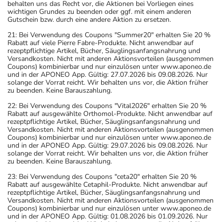
behalten uns das Recht vor, die Aktionen bei Vorliegen eines
Angaben der Packungsbeilage abweichen. Da der Arzt sie
wichtigen Grundes zu beenden oder ggf. mit einem anderen
Gutschein bzw. durch eine andere Aktion zu ersetzen.
individuell abstimmt, sollten Sie das Arzneimittel daher
nach seinen Anweisungen anwenden.
21: Bei Verwendung des Coupons "Summer20" erhalten Sie 20 %
Rabatt auf viele Pierre Fabre-Produkte. Nicht anwendbar auf
rezeptpflichtige Artikel, Bücher, Säuglingsanfangsnahrung und
Aufbewahrung
Versandkosten. Nicht mit anderen Aktionsvorteilen (ausgenommen
Coupons) kombinierbar und nur einzulösen unter www.aponeo.de
Aufbewahrung
und in der APONEO App. Gültig: 27.07.2026 bis 09.08.2026. Nur
solange der Vorrat reicht. Wir behalten uns vor, die Aktion früher
zu beenden. Keine Barauszahlung.
Das Arzneimittel muss vor Feuchtigkeit geschützt (z.B. im
22: Bei Verwendung des Coupons "Vital2026" erhalten Sie 20 %
fest verschlossenen Behältnis) aufbewahrt werden.
Rabatt auf ausgewählte Orthomol-Produkte. Nicht anwendbar auf
Wichtige Hinweise
rezeptpflichtige Artikel, Bücher, Säuglingsanfangsnahrung und
Versandkosten. Nicht mit anderen Aktionsvorteilen (ausgenommen
Coupons) kombinierbar und nur einzulösen unter www.aponeo.de
Was sollten Sie beachten?
und in der APONEO App. Gültig: 29.07.2026 bis 09.08.2026. Nur
- Vorsicht: Das Reaktionsvermögen kann auch bei
solange der Vorrat reicht. Wir behalten uns vor, die Aktion früher
zu beenden. Keine Barauszahlung.
bestimmungsgemäßem Gebrauch beeinträchtigt sein.
Achten Sie vor allem darauf, wenn Sie am Straßenverkehr
23: Bei Verwendung des Coupons "ceta20" erhalten Sie 20 %
Rabatt auf ausgewählte Cetaphil-Produkte. Nicht anwendbar auf
teilnehmen oder Maschinen (auch im Haushalt) bedienen,
rezeptpflichtige Artikel, Bücher, Säuglingsanfangsnahrung und
mit denen Sie sich verletzen können.
Versandkosten. Nicht mit anderen Aktionsvorteilen (ausgenommen
Coupons) kombinierbar und nur einzulösen unter www.aponeo.de
- Bei Frauen im gebärfähigen Alter sind während und
und in der APONEO App. Gültig: 01.08.2026 bis 01.09.2026. Nur