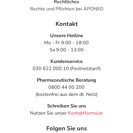
- Eingeschränktes Erinnerungsvermögen
Rechtliches
- Konzentrationsstörung
Rechte und Pflichten bei APONEO
- Lokale Nervenleiden (periphere Neuropathie)
- Missempfindungen
Kontakt
- Sprachstörung
Unsere Hotline
- Zittern
Mo - Fr 9:00 - 18:00
- Verschwommenes Sehen
Sa 9:00 - 13:00
- Hörstörung
- Blutung
Kundenservice
- Wassereinlagerung (Ödem)
030 622 000 10 (Festnetztarif)
- Wassereinlagerungen in den Beinen
- Kurzatmigkeit (Dyspnoe)
Pharmazeutische Beratung
- Husten
0800 44 00 200
- Entzündung der Mundschleimhaut (Stomatitis)
(kostenfrei aus dem dt. Netz)
- Durchfall
Schreiben Sie uns
- Bauchschmerzen
Nutzen Sie unser
Kontaktformular
- Verdauungsbeschwerden
- Schwierigkeiten beim Schlucken
Folgen Sie uns
- Hautentzündung