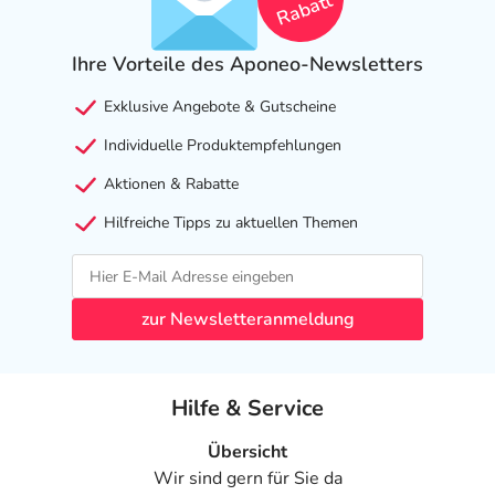
Rabatt
Welche unerwünschten Wirkungen können auftreten?
Nebenwirkungen, die bei Behandlung mit Temozolomid
Ihre Vorteile des Aponeo-Newsletters
bei Patienten mit erstmaliger Diagnose begleitend zur
Exklusive Angebote & Gutscheine
Strahlentherapie aufgetreten sind:
- Appetitlosigkeit
Individuelle Produktempfehlungen
- Kopfschmerzen
Aktionen & Rabatte
- Verstopfung
- Übelkeit
Hilfreiche Tipps zu aktuellen Themen
- Erbrechen
- Hautausschlag
- Haarausfall mit Glatzenbildung (Alopezie)
zur Newsletteranmeldung
- Müdigkeit
- Infektion
- Herpes (Herpes simplex-Infektion)
Hilfe & Service
- Wundinfektion
- Infektiöse Halsentzündung
Übersicht
- Hefepilzinfektion (Candidose) der Mundschleimhaut
Wir sind gern für Sie da
- Verminderte Zahl an weißen bestimmten