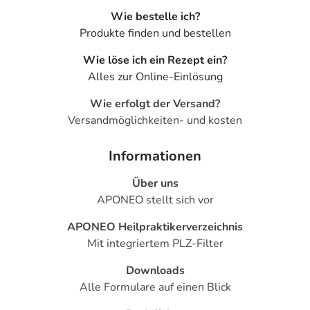
Blutkörperchen (Neutropenie)
Wie bestelle ich?
- Verminderte Zahl an Blutplättchen (Thrombozytopenie)
Produkte finden und bestellen
- Verminderte Zahl an weißen Blutkörperchen
Wie löse ich ein Rezept ein?
(Lymphozytopenie)
Alles zur Online-Einlösung
- Verminderte Zahl an weißen Blutkörperchen
(Leukopenie)
Wie erfolgt der Versand?
- Krankhaft erhöhter Blutzuckerspiegel (Hyperglykämie)
Versandmöglichkeiten- und kosten
- Gewichtsabnahme
- Angst
Informationen
- Schnelle und häufige Änderung der Stimmung
- Schlaflosigkeit
Über uns
- Krampfanfälle
APONEO stellt sich vor
- Verringertes Bewusstsein
APONEO Heilpraktikerverzeichnis
- Schläfrigkeit
Mit integriertem PLZ-Filter
- Zentrale Sprachstörung
- Gleichgewichtsstörung
Downloads
- Schwindelgefühl
Alle Formulare auf einen Blick
- Verwirrtheit