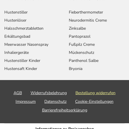
- Erhöhte Berührungsempfindlichkeit
- Taubheitsgefühl
Hustenstiller
Fieberthermometer
- Erkrankung des Nervensystems (neurologische
Hustenlöser
Neurodermitis Creme
Erkrankung)
- Halbseitiger Gesichtsfeldausfall (Hemianopie)
Halsschmerztabletten
Zinksalbe
- Verminderte Sehschärfe
Erkältungsbad
Pantoprazol
- Sehverschlechterung
Meerwasser Nasenspray
Fußpilz Creme
- Gesichtsfeldstörung
Inhaliergeräte
Mückenschutz
- Augenschmerzen
Hustenstiller Kinder
Panthenol Salbe
- Mittelohrentzündung
Hustensaft Kinder
Bryonia
- Ohrgeräusche
- Gesteigertes Hörempfinden
- Ohrenschmerzen
- Herzklopfen
AGB
Widerrufsbelehrung
Bestellung widerrufen
- Hirnblutung
Impressum
Datenschutz
Cookie-Einstellungen
- Bluthochdruck (Hypertonie)
Barrierefreiheitserklärung
- Lungenentzündung durch Infektion (Pneumonie)
- Infektion der oberen Atemwege (URTI)
- Verstopfte Nase
Informationen zu Preisangaben