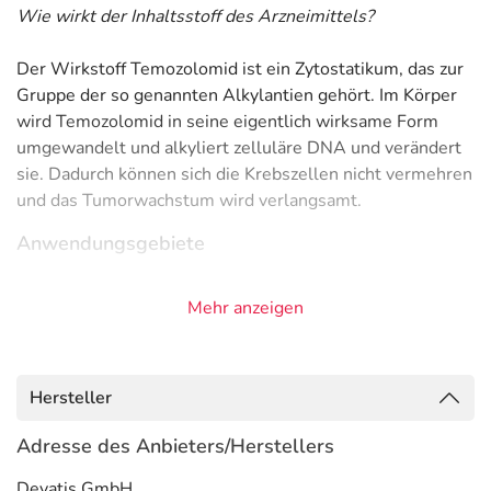
Wie wirkt der Inhaltsstoff des Arzneimittels?
Der Wirkstoff Temozolomid ist ein Zytostatikum, das zur
Gruppe der so genannten Alkylantien gehört. Im Körper
wird Temozolomid in seine eigentlich wirksame Form
umgewandelt und alkyliert zelluläre DNA und verändert
sie. Dadurch können sich die Krebszellen nicht vermehren
und das Tumorwachstum wird verlangsamt.
Anwendungsgebiete
- Fortschreitender Krebs des Zentralnervensystems
Mehr anzeigen
(Gliom (maligne, progredient)), wie z.B. Glioblastoma
multiforme oder anaplastisches Astrozytom bei
Fortschreiten der Erkrankung nach einer
Standardbehandlung
Hersteller
- Wiederkehrender Krebs des Zentralnervensystems
(Gliom (maligne, rezidiviert)), wie z.B. Glioblastoma
Adresse des Anbieters/Herstellers
multiforme oder anaplastisches Astrozytom bei
Devatis GmbH