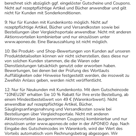
berechnet sich abzüglich ggf. eingelöster Gutscheine und Coupons.
Die Anwendungsdauer richtet sich nach Art der
Nicht auf rezeptpflichtige Artikel und Bücher anwendbar und gilt
Beschwerde und/oder Dauer der Erkrankung und wird
nicht für Kunden mit Sonderkonditionen.
deshalb nur von Ihrem Arzt bestimmt.
9: Nur für Kunden mit Kundenkonto möglich. Nicht auf
rezeptpflichtige Artikel, Bücher und Versandkosten sowie bei
Bestellungen über Vergleichsportale anwendbar. Nicht mit anderen
Überdosierung?
Aktionsvorteilen kombinierbar und nur einzulösen unter
Bei einer Überdosierung kann es unter anderem zu
www.aponeo.de. Eine Barauszahlung ist nicht möglich.
Knochenmarkstörung mit Blutbildungsstörungen, einer
10: Bei Produkt- und Shop-Bewertungen von Kunden auf unseren
Verminderung der Anzahl aller Blutkörperchen, Fieber,
Produktdetailseiten können wir nicht sicherstellen, dass diese nur
von solchen Kunden stammen, die die Waren oder
Infektionen und Multiorganversagen bis hin zum Tod
Dienstleistungen tatsächlich genutzt oder erworben haben.
kommen. Setzen Sie sich bei dem Verdacht auf eine
Bewertungen, bei denen bei der Prüfung des Wortlauts
Auffälligkeiten oder Hinweise festgestellt werden, die insoweit zu
Überdosierung umgehend mit einem Arzt in Verbindung.
Zweifeln Anlass geben, werden nicht veröffentlicht.
12: Nur für Neukunden mit Kundenkonto. Mit dem Gutscheincode
Generell gilt: Achten Sie vor allem bei Säuglingen,
"10NEU26" erhalten Sie 10 % Rabatt für Ihre erste Bestellung, ab
Kleinkindern und älteren Menschen auf eine
einem Mindestbestellwert von 49 € (Warenkorbwert). Nicht
anwendbar auf rezeptpflichtige Artikel, Bücher,
gewissenhafte Dosierung. Im Zweifelsfalle fragen Sie
Säuglingsanfangsnahrung und Versandkosten sowie bei
Ihren Arzt oder Apotheker nach etwaigen Auswirkungen
Bestellungen über Vergleichsportale. Nicht mit anderen
Aktionsvorteilen (ausgenommen Coupons) kombinierbar und nur
oder Vorsichtsmaßnahmen.
einzulösen unter www.aponeo.de oder in der APONEO App. Nach
Eingabe des Gutscheincodes im Warenkorb, wird der Wert des
Vorteils automatisch vom Rechnungsbetrag abgezogen. Wir
Eine vom Arzt verordnete Dosierung kann von den