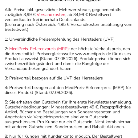
- Hautschuppung bzw. -abschälung (Exfoliation)
Alle Preise inkl. gesetzlicher Mehrwertsteuer, gegebenenfalls
zuzüglich 3,99 €
Versandkosten
, ab 34,99 € Bestellwert
Bemerken Sie eine Befindlichkeitsstörung oder
versandkostenfrei innerhalb Deutschlands.
(Lieferung nach Österreich: 4,95 € Versandkosten unabhängig vom
Veränderung während der Behandlung, wenden Sie sich
Bestellwert)
an Ihren Arzt oder Apotheker.
1: Unverbindliche Preisempfehlung des Herstellers (UVP)
Für die Information an dieser Stelle werden vor allem
2:
MediPreis-Referenzpreis (MRP)
: der höchste Verkaufspreis, den
die Arzneimittel-Preisvergleichsseite www.medipreis.de für dieses
Nebenwirkungen berücksichtigt, die bei mindestens
Produkt ausweist (Stand: 07.08.2026). Produktpreise können sich
einem von 1.000 behandelten Patienten auftreten.
zwischenzeitlich geändert und damit die Rangfolge der
Versandapotheken geändert haben.
Dosierung
3: Preisvorteil bezogen auf die UVP des Herstellers
Anwendungshinweise
4: Preisvorteil bezogen auf den MediPreis-Referenzpreis (MRP) für
dieses Produkt (Stand: 07.08.2026).
Art der Anwendung?
5: Sie erhalten den Gutschein für Ihre erste Newsletteranmeldung.
Nehmen Sie das Arzneimittel im Ganzen mit Flüssigkeit
Gutscheinbedingungen: Mindestbestellwert 49 €. Rezeptpflichtige
Artikel, Bücher und Bestellungen von Sonderangeboten und
(z.B. 1 Glas Wasser) ein. Die Kapseln dürfen nicht
Angeboten via Vergleichsportalen sind vom Gutschein
geöffnet oder zerkaut werden.
ausgeschlossen. Pro Kunde nur ein Gutschein. Nicht kombinierbar
mit anderen Gutscheinen, Sonderpreisen und Rabatt-Aktionen.
Dauer der Anwendung?
8: Nur für Kunden mit Kundenkonto möglich. Der Bestellwert