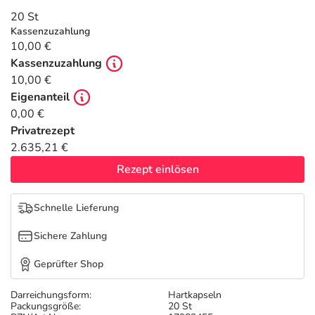
Refluthin, Lasea & Carmenthin Deals
Sport & Fitness
Täglich gut versorgt
20 St
Kassenzuzahlung
Salus Deals
Tierapotheke
10,00 €
Kassenzuzahlung
10,00 €
Vitamine & Mineralstoffe
Eigenanteil
0,00 €
Marken
Privatrezept
2.635,21 €
Rezept einlösen
Schnelle Lieferung
Sichere Zahlung
Geprüfter Shop
Darreichungsform:
Hartkapseln
Packungsgröße:
20 St