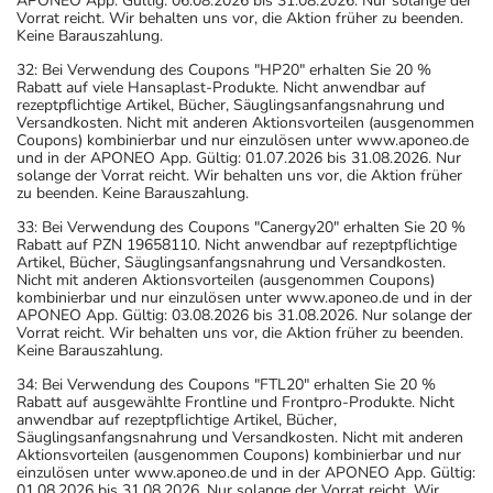
APONEO App. Gültig: 06.08.2026 bis 31.08.2026. Nur solange der
- Es kann Arzneimittel geben, mit denen
Vorrat reicht. Wir behalten uns vor, die Aktion früher zu beenden.
Keine Barauszahlung.
Wechselwirkungen auftreten. Sie sollten deswegen
generell vor der Behandlung mit einem neuen
32: Bei Verwendung des Coupons "HP20" erhalten Sie 20 %
Rabatt auf viele Hansaplast-Produkte. Nicht anwendbar auf
Arzneimittel jedes andere, das Sie bereits anwenden,
rezeptpflichtige Artikel, Bücher, Säuglingsanfangsnahrung und
dem Arzt oder Apotheker angeben. Das gilt auch für
Versandkosten. Nicht mit anderen Aktionsvorteilen (ausgenommen
Coupons) kombinierbar und nur einzulösen unter www.aponeo.de
Arzneimittel, die Sie selbst kaufen, nur gelegentlich
und in der APONEO App. Gültig: 01.07.2026 bis 31.08.2026. Nur
anwenden oder deren Anwendung schon einige Zeit
solange der Vorrat reicht. Wir behalten uns vor, die Aktion früher
zu beenden. Keine Barauszahlung.
zurückliegt.
Bitte verwenden Sie dieses Arzneimittel nicht mehr nach
33: Bei Verwendung des Coupons "Canergy20" erhalten Sie 20 %
Rabatt auf PZN 19658110. Nicht anwendbar auf rezeptpflichtige
dem auf der Packung oder der Umverpackung
Artikel, Bücher, Säuglingsanfangsnahrung und Versandkosten.
angegebenen Verfallsdatum. Das Verfallsdatum bezieht
Nicht mit anderen Aktionsvorteilen (ausgenommen Coupons)
kombinierbar und nur einzulösen unter www.aponeo.de und in der
sich auf den letzten Tag des angegebenen Monats.
APONEO App. Gültig: 03.08.2026 bis 31.08.2026. Nur solange der
Vorrat reicht. Wir behalten uns vor, die Aktion früher zu beenden.
Keine Barauszahlung.
34: Bei Verwendung des Coupons "FTL20" erhalten Sie 20 %
Rabatt auf ausgewählte Frontline und Frontpro-Produkte. Nicht
anwendbar auf rezeptpflichtige Artikel, Bücher,
Säuglingsanfangsnahrung und Versandkosten. Nicht mit anderen
Aktionsvorteilen (ausgenommen Coupons) kombinierbar und nur
einzulösen unter www.aponeo.de und in der APONEO App. Gültig:
01.08.2026 bis 31.08.2026. Nur solange der Vorrat reicht. Wir