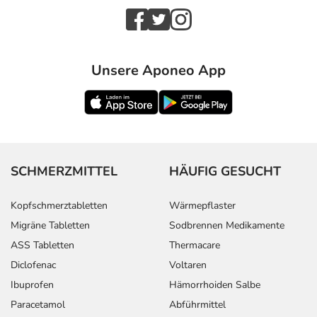
- Trockene Haut (Xerodermie)
- Hautrötung durch gesteigerte Durchblutung (Erythem)
- Juckreiz (Pruritus)
- Muskelschwäche
Unsere Aponeo App
- Gelenkschmerzen
- Verstärkter Harndrang
- Blasenschwäche mit ungewolltem Harnabgang
- Überempfindlichkeit
- Fieber
- Unerwünschte Reaktionen durch Bestrahlung
SCHMERZMITTEL
HÄUFIG GESUCHT
(Strahlensyndrom)
- Gesichtsödem
Kopfschmerztabletten
Wärmepflaster
- Schmerzen
Migräne Tabletten
Sodbrennen Medikamente
- Störung des Geschmacks
- Anstieg der Aminotransferase (ALAT)-Konzentration im
ASS Tabletten
Thermacare
Blut
Diclofenac
Voltaren
- Mangel an weißen Blutkörperchen (Neutropenie) mit
Ibuprofen
Hämorrhoiden Salbe
Fieber
Paracetamol
Abführmittel
- Blutarmut (Anämie)