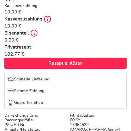
Refluthin, Lasea & Carmenthin Deals
Sport & Fitness
Täglich gut versorgt
Kassenzuzahlung
10,00 €
Salus Deals
Tierapotheke
Kassenzuzahlung
10,00 €
Eigenanteil
Vitamine & Mineralstoffe
0,00 €
Privatrezept
Marken
182,77 €
Rezept einlösen
Schnelle Lieferung
Sichere Zahlung
Geprüfter Shop
Darreichungsform:
Filmtabletten
Packungsgröße:
60 St
PZN/Art.Nr.:
17964529
Anbieter/Hersteller:
AMAROX PHARMA GmbH