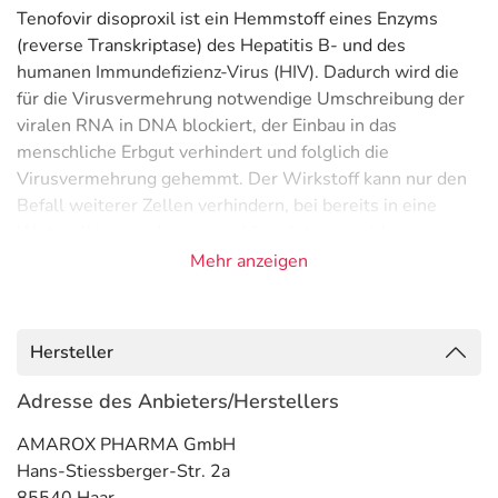
Tenofovir disoproxil ist ein Hemmstoff eines Enzyms
(reverse Transkriptase) des Hepatitis B- und des
humanen Immundefizienz-Virus (HIV). Dadurch wird die
für die Virusvermehrung notwendige Umschreibung der
viralen RNA in DNA blockiert, der Einbau in das
menschliche Erbgut verhindert und folglich die
Virusvermehrung gehemmt. Der Wirkstoff kann nur den
Befall weiterer Zellen verhindern, bei bereits in eine
Wirtszelle eingedrungenen Viren ist er unwirksam.
Mehr anzeigen
Anwendungsgebiete
- HIV-Infektionen
- Chronische Hepatitis-B-Virusinfektion
Hersteller
Gegenanzeigen
Adresse des Anbieters/Herstellers
Was spricht gegen eine Anwendung?
AMAROX PHARMA GmbH
Hans-Stiessberger-Str. 2a
- Überempfindlichkeit gegen die Inhaltsstoffe