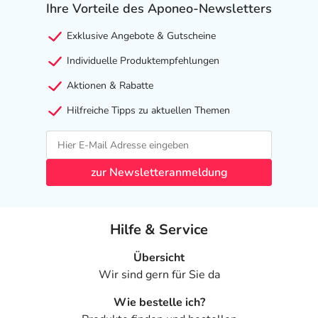
- Kopfschmerzen
Ihre Vorteile des Aponeo-Newsletters
- Bauchschmerzen
Exklusive Angebote & Gutscheine
- Völlegefühl
- Blähungen
Individuelle Produktempfehlungen
- Anstieg der Leberwerte
Aktionen & Rabatte
- Müdigkeit
- Kaliummangel
Hilfreiche Tipps zu aktuellen Themen
- Entzündung der Bauchspeicheldrüse
- Rhabdomyolyse (Schädigung von Muskelzellen)
- Muskelschwäche
zur Newsletteranmeldung
- Anstieg der Nierenwerte
- Erkrankung der Niere (Nierentubuli), einschließlich
Resorptionsstörung der Nierentubuli (Fanconi-Syndrom)
Hilfe & Service
- Erniedrigte Knochendichte
Übersicht
Bemerken Sie eine Befindlichkeitsstörung oder
Wir sind gern für Sie da
Veränderung während der Behandlung, wenden Sie sich
an Ihren Arzt oder Apotheker.
Wie bestelle ich?