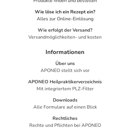
Produkte finden und bestellen
Für die Information an dieser Stelle werden vor allem
Wie löse ich ein Rezept ein?
Nebenwirkungen berücksichtigt, die bei mindestens
Alles zur Online-Einlösung
einem von 1.000 behandelten Patienten auftreten.
Wie erfolgt der Versand?
Dosierung
Versandmöglichkeiten- und kosten
Text
Personen
Einzeldosis
Gesam
Informationen
Allgemeine
Jugendliche
1 Tablette
1-mal tä
Dosierungsempfehlung:
von 12 bis
Über uns
unter 18
APONEO stellt sich vor
Jahren mit
einem
APONEO Heilpraktikerverzeichnis
Körpergewicht
Mit integriertem PLZ-Filter
ab 35 kg
Downloads
Allgemeine
Erwachsene
1 Tablette
1-mal tä
Alle Formulare auf einen Blick
Dosierungsempfehlung:
Rechtliches
Rechte und Pflichten bei APONEO
Anwendungshinweise