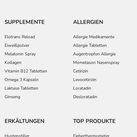
Aufbewahrung
Aufbewahrung
SUPPLEMENTE
ALLERGIEN
Das Arzneimittel muss vor Hitze geschützt aufbewahrt
Elotrans Reload
Allergie Medikamente
werden.
Eiweißpulver
Allergie Tabletten
Diese Angabe gilt nur für Tabletten in der
Durchdrückpackung.
Melatonin Spray
Augentropfen Allergie
Wichtige Hinweise
Kollagen
Mometason Nasenspray
Vitamin B12 Tabletten
Cetirizin
Was sollten Sie beachten?
- Vorsicht bei Allergie gegen Bindemittel (z.B.
Omega 3 Kapseln
Levocetirizin
Carboxymethylcellulose mit der E-Nummer E 466)!
Laktase Tabletten
Loratadin
- Vorsicht bei Allergie gegen Propylenglykol und ähnliche
Ginseng
Desloratadin
Stoffe!
- Vorsicht bei einer Unverträglichkeit gegenüber Lactose.
Wenn Sie eine Diabetes-Diät einhalten müssen, sollten
ERKÄLTUNGEN
TOP PRODUKTE
Sie den Zuckergehalt berücksichtigen.
- Es kann Arzneimittel geben, mit denen
Hustenstiller
Fieberthermometer