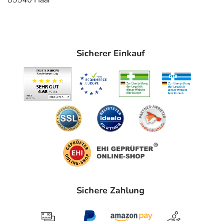
85540 Haar
Welche Altersgruppe ist zu beachten?
- Säuglinge und Kleinkinder unter 2 Jahren: Das
Arzneimittel darf nicht angewendet werden.
Sicherer Einkauf
- Kinder unter 12 Jahren: Das Arzneimittel sollte in dieser
Gruppe in der Regel nicht angewendet werden. Es gibt
Präparate, die von der Wirkstoffstärke und/oder
Darreichungsform her besser geeignet sind.
- Ältere Patienten ab 65 Jahren: Für diese Altersgruppe
liegen keine Dosierungsangaben vor.
Was ist mit Schwangerschaft und Stillzeit?
- Schwangerschaft: Wenden Sie sich an Ihren Arzt. Es
spielen verschiedene Überlegungen eine Rolle, ob und
wie das Arzneimittel in der Schwangerschaft angewendet
werden kann.
Sichere Zahlung
- Stillzeit: Wenden Sie sich an Ihren Arzt oder Apotheker.
Er wird Ihre besondere Ausgangslage prüfen und Sie
entsprechend beraten, ob und wie Sie mit dem Stillen