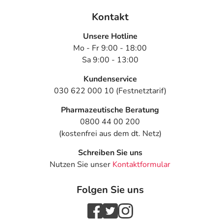
Die Gesamtdosis sollte nicht ohne Rücksprache mit
Kontakt
einem Arzt oder Apotheker überschritten werden.
Unsere Hotline
Mo - Fr 9:00 - 18:00
Art der Anwendung?
Sa 9:00 - 13:00
Nehmen Sie das Arzneimittel mit Flüssigkeit (z.B. 1 Glas
Wasser) ein. In Ausnahmefällen können Sie die Tabletten
Kundenservice
auch in Wasser, Orangensaft oder Traubensaft auflösen
030 622 000 10 (Festnetztarif)
und einnehmen.
Pharmazeutische Beratung
Dauer der Anwendung?
0800 44 00 200
Die Anwendungsdauer richtet sich nach Art der
(kostenfrei aus dem dt. Netz)
Beschwerde und/oder Dauer der Erkrankung und wird
Schreiben Sie uns
deshalb nur von Ihrem Arzt bestimmt.
Nutzen Sie unser
Kontaktformular
Überdosierung?
Folgen Sie uns
Setzen Sie sich bei dem Verdacht auf eine Überdosierung
umgehend mit einem Arzt in Verbindung.