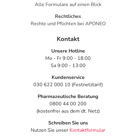
Alle Formulare auf einen Blick
Erwachsene
1 Tablette
2-mal täglich
morgens
Rechtliches
und
abends, zu
Rechte und Pflichten bei APONEO
der
Mahlzeit
Kontakt
Unsere Hotline
Anwendungshinweise
Mo - Fr 9:00 - 18:00
Sa 9:00 - 13:00
Die Gesamtdosis sollte nicht ohne Rücksprache mit
einem Arzt oder Apotheker überschritten werden.
Kundenservice
030 622 000 10 (Festnetztarif)
Art der Anwendung?
Nehmen Sie das Arzneimittel mit Flüssigkeit (z.B. 1 Glas
Pharmazeutische Beratung
Wasser) ein.
0800 44 00 200
(kostenfrei aus dem dt. Netz)
Dauer der Anwendung?
Schreiben Sie uns
Die Anwendungsdauer richtet sich nach Art der
Nutzen Sie unser
Kontaktformular
Beschwerde und/oder Dauer der Erkrankung und wird