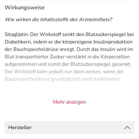
Wirkungsweise
Wie wirken die Inhaltsstoffe des Arzneimittels?
Sitagliptin: Der Wirkstoff senkt den Blutzuckerspiegel bei
Diabetikern, indem er die körpereigene Insulinproduktion
der Bauchspeicheldrüse anregt. Durch das Insulin wird im
Blut transportierter Zucker verstärkt in die Körperzellen
aufgenommen und somit der Blutzuckerspiegel gesenkt.
Der Wirkstoff kann jedoch nur dann wirken, wenn die
Bauchspeicheldrüse grundsätzlich noch funktioniert.
Metformin: Der Wirkstoff senkt bei Diabetikern den
Blutzuckerspiegel. Der Effekt kommt über drei
Mehr anzeigen
Mechanismen zustande: aus der Nahrung wird weniger
Zucker aufgenommen, die Leber gibt weniger Zucker an
die Blutbahn ab und der im Blut transportierte Zucker
Hersteller
wird besser in die Körperzellen aufgenommen. Der
Wirkstoff beeinflusst nicht die körpereigene