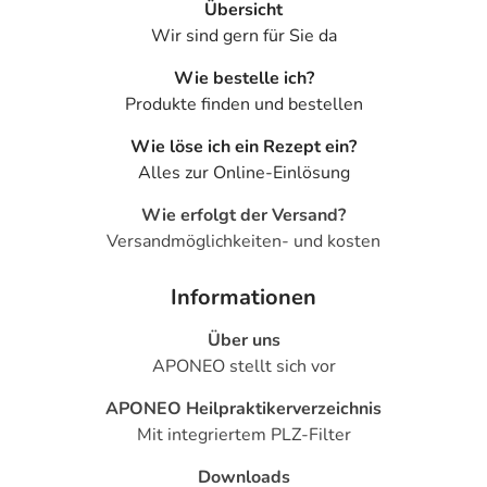
Übersicht
- Entweichen von Darmgasen
Wir sind gern für Sie da
- Erbrechen
- Schläfrigkeit
Wie bestelle ich?
- Durchfälle
Produkte finden und bestellen
- Verstopfung
Wie löse ich ein Rezept ein?
- Schmerzen im Oberbauch
Alles zur Online-Einlösung
- Juckreiz (Pruritus)
Wie erfolgt der Versand?
Bemerken Sie eine Befindlichkeitsstörung oder
Versandmöglichkeiten- und kosten
Veränderung während der Behandlung, wenden Sie sich
an Ihren Arzt oder Apotheker.
Informationen
Für die Information an dieser Stelle werden vor allem
Über uns
Nebenwirkungen berücksichtigt, die bei mindestens
APONEO stellt sich vor
einem von 1.000 behandelten Patienten auftreten.
APONEO Heilpraktikerverzeichnis
Dosierung
Mit integriertem PLZ-Filter
Downloads
Text
Personen
Einzeldosis
Gesamtdosis
Zeitpunkt