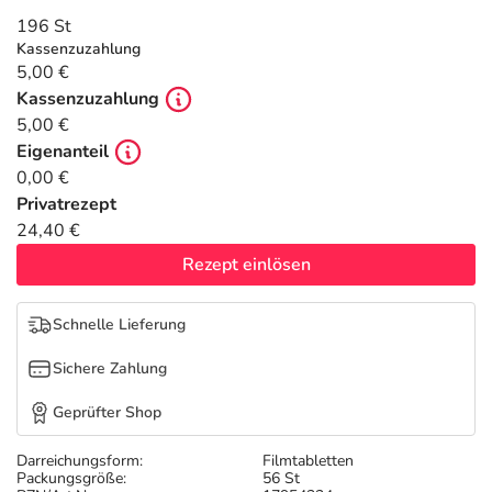
Refluthin, Lasea & Carmenthin Deals
Sport & Fitness
Täglich gut versorgt
196 St
Kassenzuzahlung
Salus Deals
Tierapotheke
5,00 €
Kassenzuzahlung
5,00 €
Vitamine & Mineralstoffe
Eigenanteil
0,00 €
Marken
Privatrezept
24,40 €
Rezept einlösen
Schnelle Lieferung
Sichere Zahlung
Geprüfter Shop
Darreichungsform:
Filmtabletten
Packungsgröße:
56 St