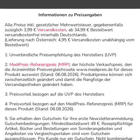
Bitte verwenden Sie dieses Arzneimittel nicht mehr nach
dem auf der Packung oder der Umverpackung
Informationen zu Preisangaben
angegebenen Verfallsdatum. Das Verfallsdatum bezieht
sich auf den letzten Tag des angegebenen Monats.
Alle Preise inkl. gesetzlicher Mehrwertsteuer, gegebenenfalls
zuzüglich 3,99 €
Versandkosten
, ab 34,99 € Bestellwert
versandkostenfrei innerhalb Deutschlands.
(Lieferung nach Österreich: 4,95 € Versandkosten unabhängig vom
Bestellwert)
1: Unverbindliche Preisempfehlung des Herstellers (UVP)
2:
MediPreis-Referenzpreis (MRP)
: der höchste Verkaufspreis, den
die Arzneimittel-Preisvergleichsseite www.medipreis.de für dieses
Produkt ausweist (Stand: 06.08.2026). Produktpreise können sich
zwischenzeitlich geändert und damit die Rangfolge der
Versandapotheken geändert haben.
3: Preisvorteil bezogen auf die UVP des Herstellers
4: Preisvorteil bezogen auf den MediPreis-Referenzpreis (MRP) für
dieses Produkt (Stand: 06.08.2026).
5: Sie erhalten den Gutschein für Ihre erste Newsletteranmeldung.
Gutscheinbedingungen: Mindestbestellwert 49 €. Rezeptpflichtige
Artikel, Bücher und Bestellungen von Sonderangeboten und
Angeboten via Vergleichsportalen sind vom Gutschein
ausgeschlossen. Pro Kunde nur ein Gutschein. Nicht kombinierbar