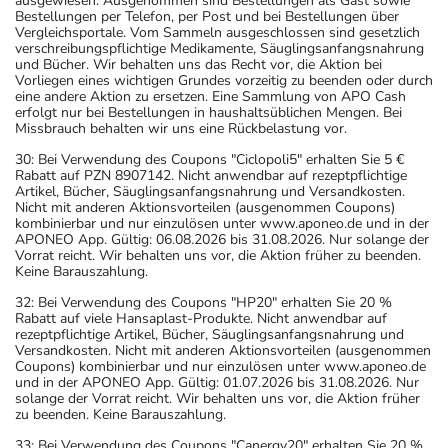
ausgewiesen. Ausgenommen sind Bestellungen als Gast sowie
Bestellungen per Telefon, per Post und bei Bestellungen über
Vergleichsportale. Vom Sammeln ausgeschlossen sind gesetzlich
verschreibungspflichtige Medikamente, Säuglingsanfangsnahrung
und Bücher. Wir behalten uns das Recht vor, die Aktion bei
Vorliegen eines wichtigen Grundes vorzeitig zu beenden oder durch
eine andere Aktion zu ersetzen. Eine Sammlung von APO Cash
erfolgt nur bei Bestellungen in haushaltsüblichen Mengen. Bei
Missbrauch behalten wir uns eine Rückbelastung vor.
30: Bei Verwendung des Coupons "Ciclopoli5" erhalten Sie 5 €
Rabatt auf PZN 8907142. Nicht anwendbar auf rezeptpflichtige
Artikel, Bücher, Säuglingsanfangsnahrung und Versandkosten.
Nicht mit anderen Aktionsvorteilen (ausgenommen Coupons)
kombinierbar und nur einzulösen unter www.aponeo.de und in der
APONEO App. Gültig: 06.08.2026 bis 31.08.2026. Nur solange der
Vorrat reicht. Wir behalten uns vor, die Aktion früher zu beenden.
Keine Barauszahlung.
32: Bei Verwendung des Coupons "HP20" erhalten Sie 20 %
Rabatt auf viele Hansaplast-Produkte. Nicht anwendbar auf
rezeptpflichtige Artikel, Bücher, Säuglingsanfangsnahrung und
Versandkosten. Nicht mit anderen Aktionsvorteilen (ausgenommen
Coupons) kombinierbar und nur einzulösen unter www.aponeo.de
und in der APONEO App. Gültig: 01.07.2026 bis 31.08.2026. Nur
solange der Vorrat reicht. Wir behalten uns vor, die Aktion früher
zu beenden. Keine Barauszahlung.
33: Bei Verwendung des Coupons "Canergy20" erhalten Sie 20 %