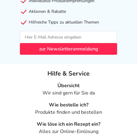
Individuelle Produktempfehlungen
- Epilepsie mit kleinen Muskelzuckungen
- Störung der Bewegungskoordination
Aktionen & Rabatte
- Gleichgewichtsstörungen
Hilfreiche Tipps zu aktuellen Themen
- Gedächtnisstörungen
- Beeinträchtigung der Denkleistung (kognitive Störung)
- Schläfrigkeit
- Zittern
zur Newsletteranmeldung
- Taubheitsgefühl
- Gestörte Sprechmotorik
- Aufmerksamkeitsstörungen
Hilfe & Service
- Missempfindungen
- Ohnmachtsanfall
Übersicht
- Störung des Bewegungsablaufs (Dyskinesie)
Wir sind gern für Sie da
- Sehstörungen, wie:
Wie bestelle ich?
- Doppeltsehen
Produkte finden und bestellen
- Augenzittern
- Verschwommenes Sehen
Wie löse ich ein Rezept ein?
- Ohrengeräusche (Tinnitus)
Alles zur Online-Einlösung
- Übelkeit