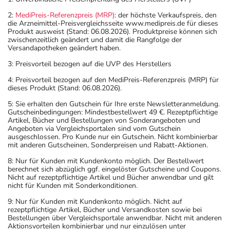
Aufbewahrung
2:
MediPreis-Referenzpreis (MRP)
: der höchste Verkaufspreis, den
die Arzneimittel-Preisvergleichsseite www.medipreis.de für dieses
Wichtige Hinweise
Produkt ausweist (Stand: 06.08.2026). Produktpreise können sich
zwischenzeitlich geändert und damit die Rangfolge der
Versandapotheken geändert haben.
Was sollten Sie beachten?
- Vorsicht: Das Reaktionsvermögen kann auch bei
3: Preisvorteil bezogen auf die UVP des Herstellers
bestimmungsgemäßem Gebrauch beeinträchtigt sein.
4: Preisvorteil bezogen auf den MediPreis-Referenzpreis (MRP) für
Achten Sie vor allem darauf, wenn Sie am Straßenverkehr
dieses Produkt (Stand: 06.08.2026).
teilnehmen oder Maschinen (auch im Haushalt) bedienen,
5: Sie erhalten den Gutschein für Ihre erste Newsletteranmeldung.
mit denen Sie sich verletzen können.
Gutscheinbedingungen: Mindestbestellwert 49 €. Rezeptpflichtige
Artikel, Bücher und Bestellungen von Sonderangeboten und
- Durch plötzliches Absetzen können Probleme oder
Angeboten via Vergleichsportalen sind vom Gutschein
Beschwerden auftreten. Deshalb sollte die Behandlung
ausgeschlossen. Pro Kunde nur ein Gutschein. Nicht kombinierbar
mit anderen Gutscheinen, Sonderpreisen und Rabatt-Aktionen.
langsam, das heißt mit einem schrittweisen
Ausschleichen der Dosis, beendet werden. Lassen Sie
8: Nur für Kunden mit Kundenkonto möglich. Der Bestellwert
berechnet sich abzüglich ggf. eingelöster Gutscheine und Coupons.
sich dazu am besten von Ihrem Arzt oder Apotheker
Nicht auf rezeptpflichtige Artikel und Bücher anwendbar und gilt
beraten.
nicht für Kunden mit Sonderkonditionen.
- Vorsicht bei Allergie gegen Propylenglykol und ähnliche
9: Nur für Kunden mit Kundenkonto möglich. Nicht auf
rezeptpflichtige Artikel, Bücher und Versandkosten sowie bei
Stoffe!
Bestellungen über Vergleichsportale anwendbar. Nicht mit anderen
- Vorsicht bei Allergie gegen Polyethylenglykol(PEG)-
Aktionsvorteilen kombinierbar und nur einzulösen unter