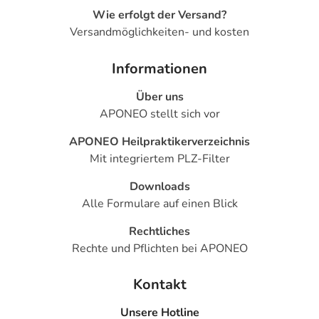
- Erbrechen
Wie erfolgt der Versand?
- Verstopfung
Versandmöglichkeiten- und kosten
- Blähungen
- Magen-Darm-Beschwerden
Informationen
- Mundtrockenheit
Über uns
- Durchfall
APONEO stellt sich vor
- Depression
- Verwirrtheit
APONEO Heilpraktikerverzeichnis
- Schlaflosigkeit
Mit integriertem PLZ-Filter
- Aggression
- Antriebssteigerung
Downloads
- Euphorische Stimmung
Alle Formulare auf einen Blick
- Psychotische Erkrankungen
Rechtliches
- Selbstmordgedanken
Rechte und Pflichten bei APONEO
- Sinnestäuschung (Halluzination)
- Überempfindlichkeitsreaktionen der Haut, wie:
Kontakt
- Juckreiz
- Hautausschlag
Unsere Hotline