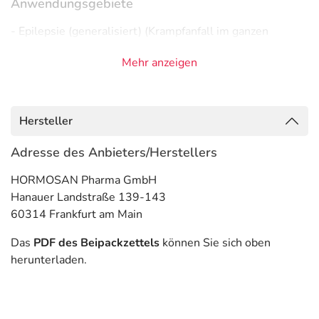
Anwendungsgebiete
- Epilepsie (generalisiert) (Krampfanfall im ganzen
Körper)
Mehr anzeigen
- Epilepsie, fokal, sekundär generalisiert (erst lokal, dann
ausgeweitet)
- Epilepsie, fokal (auf einen Körperteil oder Funktion
begrenzte Anfälle)
Hersteller
- Epilepsie, wie:
- Epilepsie, fokal, sekundär generalisiert (erst lokal, dann
Adresse des Anbieters/Herstellers
ausgeweitet)
HORMOSAN Pharma GmbH
- Epilepsie, wie:
Hanauer Landstraße 139-143
- Epilepsie, fokal (auf einen Körperteil oder Funktion
60314 Frankfurt am Main
begrenzte Anfälle)
Das
PDF des Beipackzettels
können Sie sich oben
Gegenanzeigen
herunterladen.
Was spricht gegen eine Anwendung?
Immer: