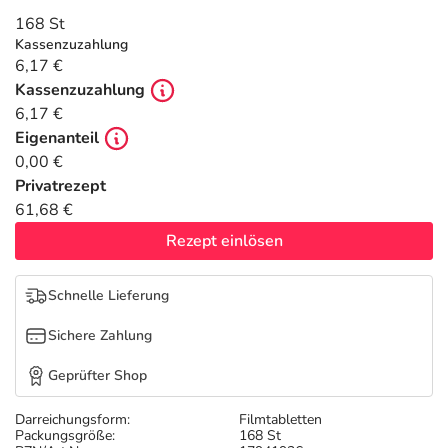
Refluthin, Lasea & Carmenthin Deals
Sport & Fitness
Täglich gut versorgt
168 St
Kassenzuzahlung
Salus Deals
Tierapotheke
6,17 €
Kassenzuzahlung
6,17 €
Vitamine & Mineralstoffe
Eigenanteil
0,00 €
Marken
Privatrezept
61,68 €
Rezept einlösen
Schnelle Lieferung
Sichere Zahlung
Geprüfter Shop
Darreichungsform:
Filmtabletten
Packungsgröße:
168 St