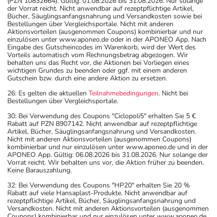
(PZN 10832664). Gültig: 01.08.2026 bis 31.08.2026. Nur solange
der Vorrat reicht. Nicht anwendbar auf rezeptpflichtige Artikel,
Bücher, Säuglingsanfangsnahrung und Versandkosten sowie bei
Bestellungen über Vergleichsportale. Nicht mit anderen
Aktionsvorteilen (ausgenommen Coupons) kombinierbar und nur
einzulösen unter www.aponeo.de oder in der APONEO App. Nach
Eingabe des Gutscheincodes im Warenkorb, wird der Wert des
Vorteils automatisch vom Rechnungsbetrag abgezogen. Wir
behalten uns das Recht vor, die Aktionen bei Vorliegen eines
wichtigen Grundes zu beenden oder ggf. mit einem anderen
Gutschein bzw. durch eine andere Aktion zu ersetzen.
26: Es gelten die aktuellen
Teilnahmebedingungen
. Nicht bei
Bestellungen über Vergleichsportale.
30: Bei Verwendung des Coupons "Ciclopoli5" erhalten Sie 5 €
Rabatt auf PZN 8907142. Nicht anwendbar auf rezeptpflichtige
Artikel, Bücher, Säuglingsanfangsnahrung und Versandkosten.
Nicht mit anderen Aktionsvorteilen (ausgenommen Coupons)
kombinierbar und nur einzulösen unter www.aponeo.de und in der
APONEO App. Gültig: 06.08.2026 bis 31.08.2026. Nur solange der
Vorrat reicht. Wir behalten uns vor, die Aktion früher zu beenden.
Keine Barauszahlung.
32: Bei Verwendung des Coupons "HP20" erhalten Sie 20 %
Rabatt auf viele Hansaplast-Produkte. Nicht anwendbar auf
rezeptpflichtige Artikel, Bücher, Säuglingsanfangsnahrung und
Versandkosten. Nicht mit anderen Aktionsvorteilen (ausgenommen
Coupons) kombinierbar und nur einzulösen unter www.aponeo.de