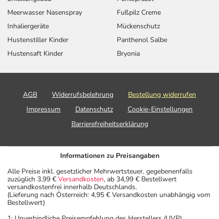
Verdacht auf eine Überdosierung umgehend mit einem
Meerwasser Nasenspray
Fußpilz Creme
Arzt in Verbindung.
Inhaliergeräte
Mückenschutz
Hustenstiller Kinder
Panthenol Salbe
Einnahme vergessen?
Hustensaft Kinder
Bryonia
Setzen Sie die Einnahme zum nächsten vorgeschriebenen
Zeitpunkt ganz normal (also nicht mit der doppelten
Menge) fort.
AGB
Widerrufsbelehrung
Bestellung widerrufen
Generell gilt: Achten Sie vor allem bei Säuglingen,
Impressum
Datenschutz
Cookie-Einstellungen
Kleinkindern und älteren Menschen auf eine
Barrierefreiheitserklärung
gewissenhafte Dosierung. Im Zweifelsfalle fragen Sie
Ihren Arzt oder Apotheker nach etwaigen Auswirkungen
oder Vorsichtsmaßnahmen.
Informationen zu Preisangaben
Alle Preise inkl. gesetzlicher Mehrwertsteuer, gegebenenfalls
Eine vom Arzt verordnete Dosierung kann von den
zuzüglich 3,99 €
Versandkosten
, ab 34,99 € Bestellwert
Angaben der Packungsbeilage abweichen. Da der Arzt sie
versandkostenfrei innerhalb Deutschlands.
(Lieferung nach Österreich: 4,95 € Versandkosten unabhängig vom
individuell abstimmt, sollten Sie das Arzneimittel daher
Bestellwert)
nach seinen Anweisungen anwenden.
1: Unverbindliche Preisempfehlung des Herstellers (UVP)