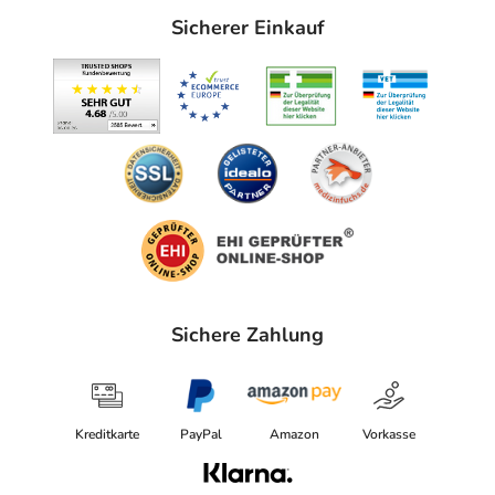
- Überempfindlichkeit gegen die Inhaltsstoffe
Sicherer Einkauf
- AV-Block (Störung der Erregungsleitung vom Vorhof
des Herzens zur Kammer), 2. und 3. Grad
Unter Umständen - sprechen Sie hierzu mit Ihrem Arzt
oder Apotheker:
- Herzerkrankungen, wie:
- Erregungsleitungsstörungen am Herzen
- Herzinfarkt in der Vorgeschichte
- Herzschwäche
- Eingeschränkte Nierenfunktion
Welche Altersgruppe ist zu beachten?
Sichere Zahlung
- Säuglinge und Kleinkinder unter 2 Jahren: Das
Arzneimittel sollte in der Regel in dieser Altersgruppe
nicht angewendet werden.
Kreditkarte
PayPal
Amazon
Vorkasse
Was ist mit Schwangerschaft und Stillzeit?
- Schwangerschaft: Wenden Sie sich an Ihren Arzt. Es