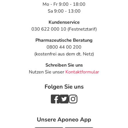
- Spontan auftretende (Schleim-) Haut-Schwellung
Mo - Fr 9:00 - 18:00
(Angioödem)
Sa 9:00 - 13:00
- Nesselausschlag (Urtikaria)
- Muskelkrampf
Kundenservice
- Gangunsicherheit
030 622 000 10 (Festnetztarif)
- Allgemeine Schwäche
Pharmazeutische Beratung
- Müdigkeit
0800 44 00 200
- Reizbarkeit
(kostenfrei aus dem dt. Netz)
- Gefühl der Betrunkenheit
- Stürze
Schreiben Sie uns
- Hautwunden
Nutzen Sie unser
Kontaktformular
- Prellung
- Gestörter Herzschlag bei der Überleitung vom Vorhof
Folgen Sie uns
zur Kammer (AV-Block)
- Langsamer Puls (Bradykardie)
- Herzrhythmusstörung mit stark beschleunigtem
Herzschlag im Vorhof (Vorhofflimmern)
- Erhöhte Leberenzymwerte
Unsere Aponeo App