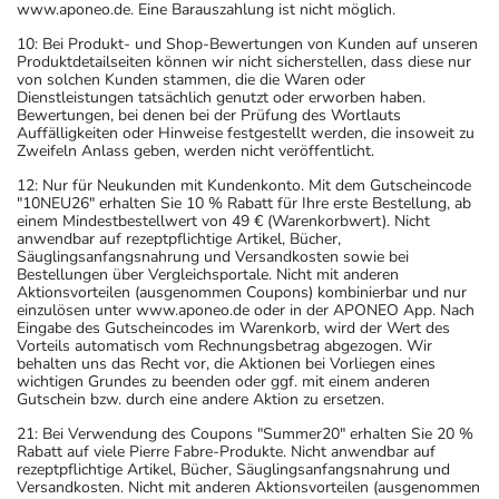
www.aponeo.de. Eine Barauszahlung ist nicht möglich.
haltige Stoffe!
- Es kann Arzneimittel geben, mit denen
10: Bei Produkt- und Shop-Bewertungen von Kunden auf unseren
Produktdetailseiten können wir nicht sicherstellen, dass diese nur
Wechselwirkungen auftreten. Sie sollten deswegen
von solchen Kunden stammen, die die Waren oder
generell vor der Behandlung mit einem neuen
Dienstleistungen tatsächlich genutzt oder erworben haben.
Bewertungen, bei denen bei der Prüfung des Wortlauts
Arzneimittel jedes andere, das Sie bereits anwenden,
Auffälligkeiten oder Hinweise festgestellt werden, die insoweit zu
dem Arzt oder Apotheker angeben. Das gilt auch für
Zweifeln Anlass geben, werden nicht veröffentlicht.
Arzneimittel, die Sie selbst kaufen, nur gelegentlich
12: Nur für Neukunden mit Kundenkonto. Mit dem Gutscheincode
anwenden oder deren Anwendung schon einige Zeit
"10NEU26" erhalten Sie 10 % Rabatt für Ihre erste Bestellung, ab
einem Mindestbestellwert von 49 € (Warenkorbwert). Nicht
zurückliegt.
anwendbar auf rezeptpflichtige Artikel, Bücher,
Bitte verwenden Sie dieses Arzneimittel nicht mehr nach
Säuglingsanfangsnahrung und Versandkosten sowie bei
Bestellungen über Vergleichsportale. Nicht mit anderen
dem auf der Packung oder der Umverpackung
Aktionsvorteilen (ausgenommen Coupons) kombinierbar und nur
angegebenen Verfallsdatum. Das Verfallsdatum bezieht
einzulösen unter www.aponeo.de oder in der APONEO App. Nach
Eingabe des Gutscheincodes im Warenkorb, wird der Wert des
sich auf den letzten Tag des angegebenen Monats.
Vorteils automatisch vom Rechnungsbetrag abgezogen. Wir
behalten uns das Recht vor, die Aktionen bei Vorliegen eines
wichtigen Grundes zu beenden oder ggf. mit einem anderen
Gutschein bzw. durch eine andere Aktion zu ersetzen.
21: Bei Verwendung des Coupons "Summer20" erhalten Sie 20 %
Rabatt auf viele Pierre Fabre-Produkte. Nicht anwendbar auf
rezeptpflichtige Artikel, Bücher, Säuglingsanfangsnahrung und
Versandkosten. Nicht mit anderen Aktionsvorteilen (ausgenommen