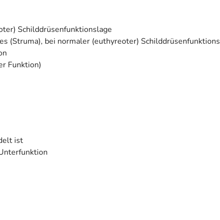
eoter) Schilddrüsenfunktionslage
s (Struma), bei normaler (euthyreoter) Schilddrüsenfunktion
on
er Funktion)
elt ist
Unterfunktion