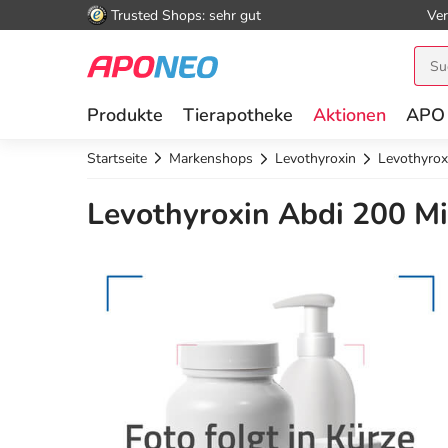
Trusted Shops: sehr gut
Ver
Produkte
Tierapotheke
Aktionen
APO
Startseite
Markenshops
Levothyroxin
Levothyrox
Levothyroxin Abdi 200 Mi