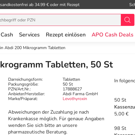
sandkostenfrei ab 34.99 € oder mit Rezept
Sc
 Cash
Services
Rezept einlösen
APO Cash Deals
in Abdi 200 Mikrogramm Tabletten
krogramm Tabletten, 50 St
Darreichungsform:
Tabletten
In folgen
Packungsgröße:
50 St
PZN/Art.Nr.:
17888627
Anbieter/Hersteller:
Abdi Farma GmbH
Marke/Präparat:
Levothyroxin
50 St
Kassenzu
Abweichungen der Zuzahlung je nach
5,00 €
Krankenkasse möglich. Für genaue Angaben
wenden Sie sich bitte an unsere
98 St
pharmazeutische Beratung.