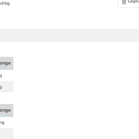
Geprü
chtig
enge
g
g
enge
mg