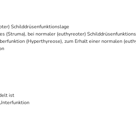
eoter) Schilddrüsenfunktionslage
s (Struma), bei normaler (euthyreoter) Schilddrüsenfunktion
überfunktion (Hyperthyreose), zum Erhalt einer normalen (eut
on
elt ist
Unterfunktion