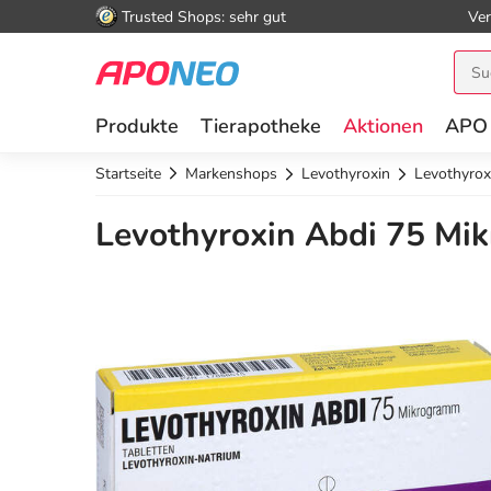
Trusted Shops: sehr gut
Ver
Produkte
Tierapotheke
Aktionen
APO
Startseite
Markenshops
Levothyroxin
Levothyrox
Levothyroxin Abdi 75 Mik