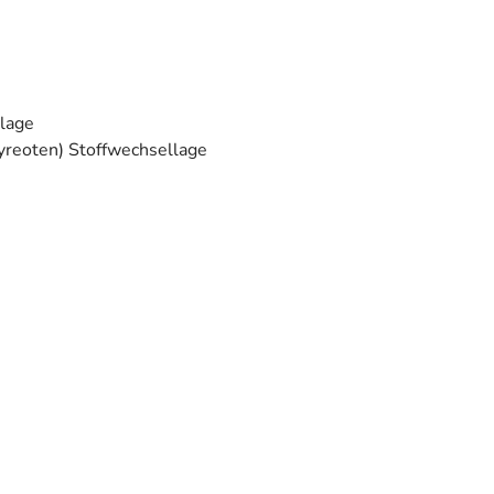
slage
hyreoten) Stoffwechsellage