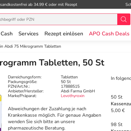
sandkostenfrei ab 34.99 € oder mit Rezept
Sc
 Cash
Services
Rezept einlösen
APO Cash Deals
in Abdi 75 Mikrogramm Tabletten
rogramm Tabletten, 50 St
Darreichungsform:
Tabletten
In folgen
Packungsgröße:
50 St
PZN/Art.Nr.:
17888515
Anbieter/Hersteller:
Abdi Farma GmbH
Marke/Präparat:
Levothyroxin
50 St
Kassenzu
Abweichungen der Zuzahlung je nach
5,00 €
Krankenkasse möglich. Für genaue Angaben
wenden Sie sich bitte an unsere
98 St
pharmazeutische Beratung.