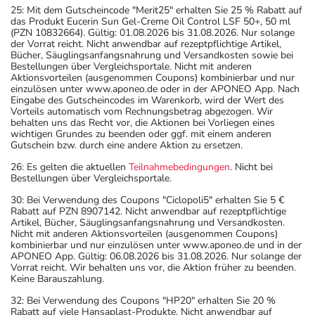
25: Mit dem Gutscheincode "Merit25" erhalten Sie 25 % Rabatt auf
das Produkt Eucerin Sun Gel-Creme Oil Control LSF 50+, 50 ml
(PZN 10832664). Gültig: 01.08.2026 bis 31.08.2026. Nur solange
der Vorrat reicht. Nicht anwendbar auf rezeptpflichtige Artikel,
Bücher, Säuglingsanfangsnahrung und Versandkosten sowie bei
Bestellungen über Vergleichsportale. Nicht mit anderen
Aktionsvorteilen (ausgenommen Coupons) kombinierbar und nur
einzulösen unter www.aponeo.de oder in der APONEO App. Nach
Eingabe des Gutscheincodes im Warenkorb, wird der Wert des
Vorteils automatisch vom Rechnungsbetrag abgezogen. Wir
behalten uns das Recht vor, die Aktionen bei Vorliegen eines
wichtigen Grundes zu beenden oder ggf. mit einem anderen
Gutschein bzw. durch eine andere Aktion zu ersetzen.
26: Es gelten die aktuellen
Teilnahmebedingungen
. Nicht bei
Bestellungen über Vergleichsportale.
30: Bei Verwendung des Coupons "Ciclopoli5" erhalten Sie 5 €
Rabatt auf PZN 8907142. Nicht anwendbar auf rezeptpflichtige
Artikel, Bücher, Säuglingsanfangsnahrung und Versandkosten.
Nicht mit anderen Aktionsvorteilen (ausgenommen Coupons)
kombinierbar und nur einzulösen unter www.aponeo.de und in der
APONEO App. Gültig: 06.08.2026 bis 31.08.2026. Nur solange der
Vorrat reicht. Wir behalten uns vor, die Aktion früher zu beenden.
Keine Barauszahlung.
32: Bei Verwendung des Coupons "HP20" erhalten Sie 20 %
Rabatt auf viele Hansaplast-Produkte. Nicht anwendbar auf