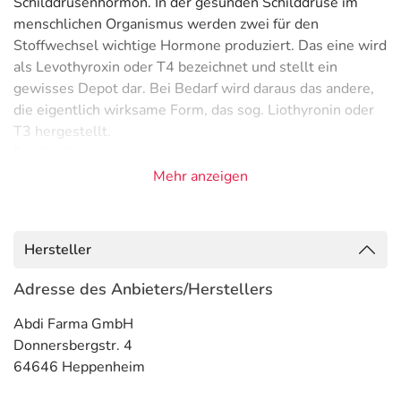
Schilddrüsenhormon. In der gesunden Schilddrüse im
menschlichen Organismus werden zwei für den
Stoffwechsel wichtige Hormone produziert. Das eine wird
als Levothyroxin oder T4 bezeichnet und stellt ein
gewisses Depot dar. Bei Bedarf wird daraus das andere,
die eigentlich wirksame Form, das sog. Liothyronin oder
T3 hergestellt.
Die Schilddrüsenhormone sind entscheidend für einen
funktionierenden Stoffwechsel des menschlichen
Mehr anzeigen
Organismus. Werden sie vom Körper nicht in
ausreichender Menge selbst hergestellt, müssen sie
regelmäßig zugeführt werden. Durch das Arzneimittel
Hersteller
wird nur die "Vorratsform", das Levothyroxin
eingenommen. So kann der Körper weiterhin
Adresse des Anbieters/Herstellers
bedarfsgerecht die Umwandlung in Liothyronin
Abdi Farma GmbH
vornehmen.
Donnersbergstr. 4
Anwendungsgebiete
64646 Heppenheim
- Schilddrüsenunterfunktion (Hypothyreose)