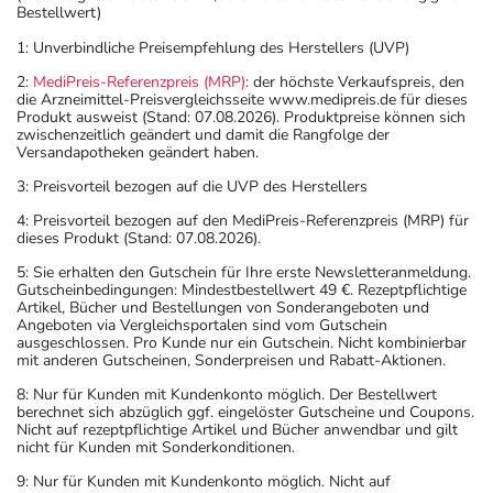
Bestellwert)
Aufbewahrung
1: Unverbindliche Preisempfehlung des Herstellers (UVP)
Lagerung vor Anbruch
2:
MediPreis-Referenzpreis (MRP)
: der höchste Verkaufspreis, den
die Arzneimittel-Preisvergleichsseite www.medipreis.de für dieses
Das Arzneimittel muss vor Hitze geschützt aufbewahrt
Produkt ausweist (Stand: 07.08.2026). Produktpreise können sich
werden.
zwischenzeitlich geändert und damit die Rangfolge der
Versandapotheken geändert haben.
Aufbewahrung nach Anbruch oder Zubereitung
Das Arzneimittel muss nach Anbruch/Zubereitung
3: Preisvorteil bezogen auf die UVP des Herstellers
innerhalb der nächsten Stunde verbraucht werden!
4: Preisvorteil bezogen auf den MediPreis-Referenzpreis (MRP) für
dieses Produkt (Stand: 07.08.2026).
Diese Angabe gilt nur für die zubereitete Suspension.
5: Sie erhalten den Gutschein für Ihre erste Newsletteranmeldung.
Wichtige Hinweise
Gutscheinbedingungen: Mindestbestellwert 49 €. Rezeptpflichtige
Artikel, Bücher und Bestellungen von Sonderangeboten und
Angeboten via Vergleichsportalen sind vom Gutschein
Was sollten Sie beachten?
ausgeschlossen. Pro Kunde nur ein Gutschein. Nicht kombinierbar
- Eine gute Stoffwechseleinstellung und engmaschige
mit anderen Gutscheinen, Sonderpreisen und Rabatt-Aktionen.
Überwachung während der Schwangerschaft ist
8: Nur für Kunden mit Kundenkonto möglich. Der Bestellwert
unbedingt erforderlich.
berechnet sich abzüglich ggf. eingelöster Gutscheine und Coupons.
Nicht auf rezeptpflichtige Artikel und Bücher anwendbar und gilt
- Vorsicht bei Allergie gegen Maisstärke!
nicht für Kunden mit Sonderkonditionen.
- Vorsicht bei Alpha-Gal-Allergie (Allergie gegen rotes
9: Nur für Kunden mit Kundenkonto möglich. Nicht auf
Fleisch)!