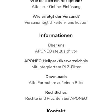
Wie löse ich ein Rezept ein?
- Durchfälle
Alles zur Online-Einlösung
- Erbrechen
- Übelkeit
Wie erfolgt der Versand?
- Hautausschlag
Versandmöglichkeiten- und kosten
- Nesselausschlag (Urtikaria)
- Schwitzen
Informationen
- Muskelschwäche
- Muskelkrämpfe
Über uns
- Osteoporose (Knochenschwund)
APONEO stellt sich vor
- Menstruationsstörung
APONEO Heilpraktikerverzeichnis
- Übersteigerte Empfindlichkeit gegenüber hoher
Mit integriertem PLZ-Filter
Temperatur
- Fieber
Downloads
- Gewichtsverlust
Alle Formulare auf einen Blick
Bemerken Sie eine Befindlichkeitsstörung oder
Rechtliches
Veränderung während der Behandlung, wenden Sie sich
Rechte und Pflichten bei APONEO
an Ihren Arzt oder Apotheker.
Kontakt