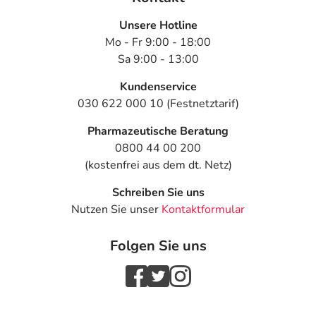
Für die Information an dieser Stelle werden vor allem
Unsere Hotline
Nebenwirkungen berücksichtigt, die bei mindestens
Mo - Fr 9:00 - 18:00
einem von 1.000 behandelten Patienten auftreten.
Sa 9:00 - 13:00
Dosierung
Kundenservice
030 622 000 10 (Festnetztarif)
Text
Personen
Einzeldosis
Gesam
Pharmazeutische Beratung
Bei
Erwachsene
1/2-1
1-mal tä
Schilddrüsenunterfunktion
Tablette
0800 44 00 200
- Behandlungsbeginn (die
(kostenfrei aus dem dt. Netz)
ersten 2-4 Wochen der
Therapie):
Schreiben Sie uns
Nutzen Sie unser
Kontaktformular
Bei
Erwachsene
2-4
1-mal tä
Schilddrüsenunterfunktion
Tabletten
Folgen Sie uns
- Erhaltungsdosis:
Bei gutartigem Kropf und
Erwachsene
1 1/2-4
1-mal tä
zur Prophylaxe nach
Tabletten