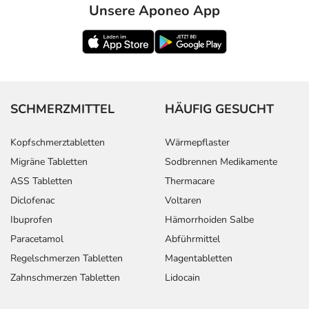
Operation:
Unsere Aponeo App
Als Begleittherapie bei
Erwachsene
1-2
1-mal tä
unterdrückter
Tabletten
Überfunktion:
SCHMERZMITTEL
HÄUFIG GESUCHT
Bei Schilddrüsenkrebs, vor
Erwachsene
3-6
1-mal tä
allem nach einer
Tabletten
Kopfschmerztabletten
Wärmepflaster
Operation:
Migräne Tabletten
Sodbrennen Medikamente
ASS Tabletten
Thermacare
Anwendungshinweise
Diclofenac
Voltaren
Ibuprofen
Hämorrhoiden Salbe
Die Gesamtdosis sollte nicht ohne Rücksprache mit
Paracetamol
Abführmittel
einem Arzt oder Apotheker überschritten werden.
Regelschmerzen Tabletten
Magentabletten
Art der Anwendung?
Zahnschmerzen Tabletten
Lidocain
Nehmen Sie das Arzneimittel mit 1 Glas Wasser ein oder