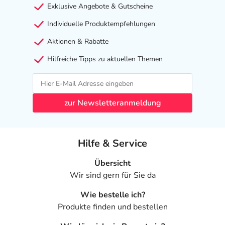
Nebenwirkungen
Exklusive Angebote & Gutscheine
Welche unerwünschten Wirkungen können auftreten?
Individuelle Produktempfehlungen
Aktionen & Rabatte
- Schlaflosigkeit
- Kopfschmerzen
Hilfreiche Tipps zu aktuellen Themen
- Herzklopfen
- Nervosität
- Pulsbeschleunigung
zur Newsletteranmeldung
- Erhöhter Hirndruck ohne bekannte Ursache (besonders
bei Kindern)
- Überempfindlichkeit
Hilfe & Service
- Innere Unruhe
- Zittern
Übersicht
- Herzrhythmusstörungen
Wir sind gern für Sie da
- Brustenge (Angina pectoris)-ähnliche Beschwerden
- Wärmegefühl
Wie bestelle ich?
- Kreislaufzusammenbruch (Kreislaufkollaps) bei
Produkte finden und bestellen
Frühgeborenen mit niedrigem Geburtsgewicht