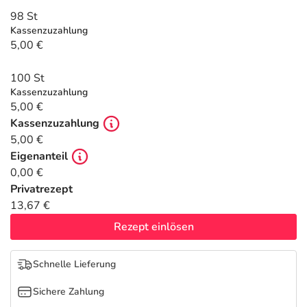
Refluthin, Lasea & Carmenthin Deals
Sport & Fitness
Täglich gut versorgt
98 St
Kassenzuzahlung
Salus Deals
Tierapotheke
5,00 €
100 St
Vitamine & Mineralstoffe
Kassenzuzahlung
5,00 €
Marken
Kassenzuzahlung
5,00 €
Eigenanteil
0,00 €
Privatrezept
13,67 €
Rezept einlösen
Schnelle Lieferung
Sichere Zahlung