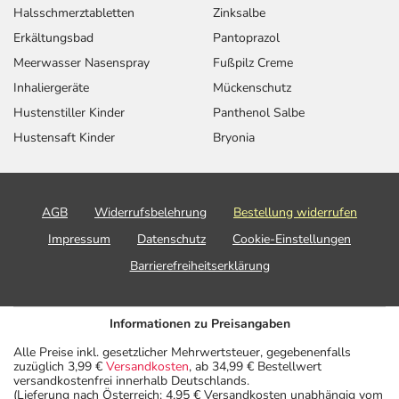
umgehend mit einem Arzt in Verbindung.
Halsschmerztabletten
Zinksalbe
Erkältungsbad
Pantoprazol
Einnahme vergessen?
Meerwasser Nasenspray
Fußpilz Creme
Setzen Sie die Einnahme zum nächsten vorgeschriebenen
Inhaliergeräte
Mückenschutz
Zeitpunkt ganz normal (also nicht mit der doppelten
Hustenstiller Kinder
Panthenol Salbe
Menge) fort.
Hustensaft Kinder
Bryonia
Generell gilt: Achten Sie vor allem bei Säuglingen,
Kleinkindern und älteren Menschen auf eine
gewissenhafte Dosierung. Im Zweifelsfalle fragen Sie
AGB
Widerrufsbelehrung
Bestellung widerrufen
Ihren Arzt oder Apotheker nach etwaigen Auswirkungen
Impressum
Datenschutz
Cookie-Einstellungen
oder Vorsichtsmaßnahmen.
Barrierefreiheitserklärung
Eine vom Arzt verordnete Dosierung kann von den
Angaben der Packungsbeilage abweichen. Da der Arzt sie
Informationen zu Preisangaben
individuell abstimmt, sollten Sie das Arzneimittel daher
nach seinen Anweisungen anwenden.
Alle Preise inkl. gesetzlicher Mehrwertsteuer, gegebenenfalls
zuzüglich 3,99 €
Versandkosten
, ab 34,99 € Bestellwert
versandkostenfrei innerhalb Deutschlands.
Aufbewahrung
(Lieferung nach Österreich: 4,95 € Versandkosten unabhängig vom