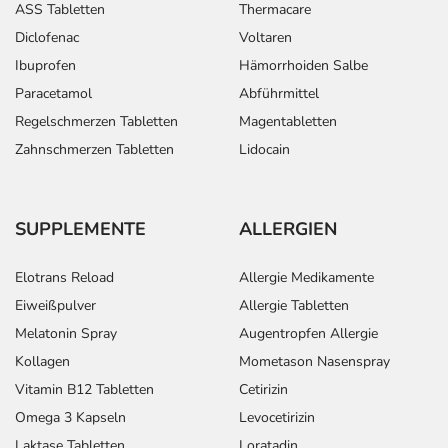
ASS Tabletten
Thermacare
Diclofenac
Voltaren
Ibuprofen
Hämorrhoiden Salbe
Paracetamol
Abführmittel
Regelschmerzen Tabletten
Magentabletten
Zahnschmerzen Tabletten
Lidocain
SUPPLEMENTE
ALLERGIEN
Elotrans Reload
Allergie Medikamente
Eiweißpulver
Allergie Tabletten
Melatonin Spray
Augentropfen Allergie
Kollagen
Mometason Nasenspray
Vitamin B12 Tabletten
Cetirizin
Omega 3 Kapseln
Levocetirizin
Laktase Tabletten
Loratadin