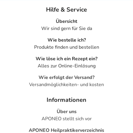
Die Anwendungsdauer richtet sich nach Art der
Hilfe & Service
Beschwerde und/oder Dauer der Erkrankung und wird
deshalb nur von Ihrem Arzt bestimmt. Prinzipiell ist die
Übersicht
Dauer der Anwendung zeitlich nicht begrenzt, das
Wir sind gern für Sie da
Arzneimittel kann daher längerfristig angewendet
werden.
Wie bestelle ich?
Produkte finden und bestellen
Überdosierung?
Wie löse ich ein Rezept ein?
Es kann zu einer Vielzahl von
Alles zur Online-Einlösung
Überdosierungserscheinungen kommen, unter anderem
zu Unterzuckerung, Schwindel und Kopfschmerzen.
Wie erfolgt der Versand?
Setzen Sie sich bei dem Verdacht auf eine Überdosierung
Versandmöglichkeiten- und kosten
umgehend mit einem Arzt in Verbindung.
Informationen
Einnahme vergessen?
Setzen Sie die Einnahme zum nächsten vorgeschriebenen
Über uns
Zeitpunkt ganz normal (also nicht mit der doppelten
APONEO stellt sich vor
Menge) fort.
APONEO Heilpraktikerverzeichnis