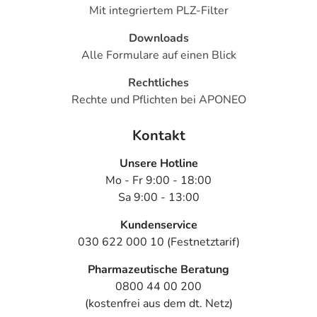
Mit integriertem PLZ-Filter
Generell gilt: Achten Sie vor allem bei Säuglingen,
Kleinkindern und älteren Menschen auf eine
Downloads
gewissenhafte Dosierung. Im Zweifelsfalle fragen Sie
Alle Formulare auf einen Blick
Ihren Arzt oder Apotheker nach etwaigen Auswirkungen
Rechtliches
oder Vorsichtsmaßnahmen.
Rechte und Pflichten bei APONEO
Eine vom Arzt verordnete Dosierung kann von den
Kontakt
Angaben der Packungsbeilage abweichen. Da der Arzt sie
individuell abstimmt, sollten Sie das Arzneimittel daher
Unsere Hotline
nach seinen Anweisungen anwenden.
Mo - Fr 9:00 - 18:00
Aufbewahrung
Sa 9:00 - 13:00
Wichtige Hinweise
Kundenservice
030 622 000 10 (Festnetztarif)
Was sollten Sie beachten?
- Vorsicht: Das Reaktionsvermögen kann auch bei
Pharmazeutische Beratung
bestimmungsgemäßem Gebrauch beeinträchtigt sein.
0800 44 00 200
Achten Sie vor allem darauf, wenn Sie am Straßenverkehr
(kostenfrei aus dem dt. Netz)