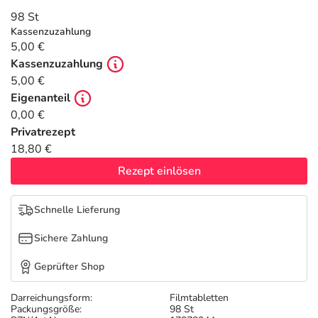
Refluthin, Lasea & Carmenthin Deals
Sport & Fitness
Täglich gut versorgt
98 St
Kassenzuzahlung
Salus Deals
Tierapotheke
5,00 €
Kassenzuzahlung
5,00 €
Vitamine & Mineralstoffe
Eigenanteil
0,00 €
Marken
Privatrezept
18,80 €
Rezept einlösen
Schnelle Lieferung
Sichere Zahlung
Geprüfter Shop
Darreichungsform:
Filmtabletten
Packungsgröße:
98 St