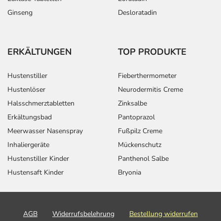
Ginseng
Desloratadin
ERKÄLTUNGEN
TOP PRODUKTE
Hustenstiller
Fieberthermometer
Hustenlöser
Neurodermitis Creme
Halsschmerztabletten
Zinksalbe
Erkältungsbad
Pantoprazol
Meerwasser Nasenspray
Fußpilz Creme
Inhaliergeräte
Mückenschutz
Hustenstiller Kinder
Panthenol Salbe
Hustensaft Kinder
Bryonia
AGB
Widerrufsbelehrung
Bestellung widerrufen