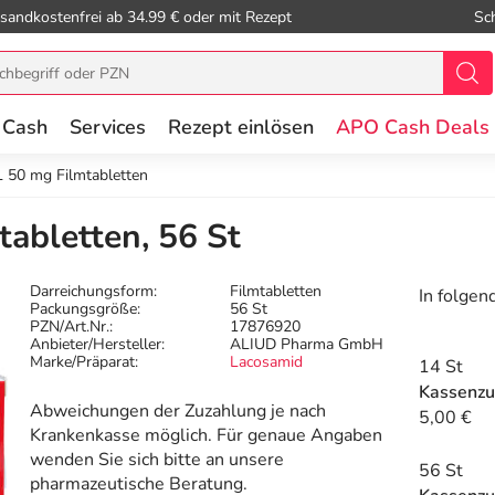
sandkostenfrei ab 34.99 € oder mit Rezept
Sc
 Cash
Services
Rezept einlösen
APO Cash Deals
 50 mg Filmtabletten
abletten, 56 St
Darreichungsform:
Filmtabletten
In folgen
Packungsgröße:
56 St
PZN/Art.Nr.:
17876920
Anbieter/Hersteller:
ALIUD Pharma GmbH
Marke/Präparat:
Lacosamid
14 St
Kassenzu
Abweichungen der Zuzahlung je nach
5,00 €
Krankenkasse möglich. Für genaue Angaben
wenden Sie sich bitte an unsere
56 St
pharmazeutische Beratung.