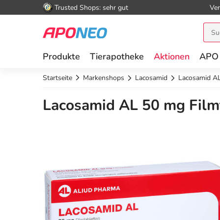
Trusted Shops: sehr gut
Ver
Produkte
Tierapotheke
Aktionen
APO
Startseite
Markenshops
Lacosamid
Lacosamid AL
Lacosamid AL 50 mg Filmt