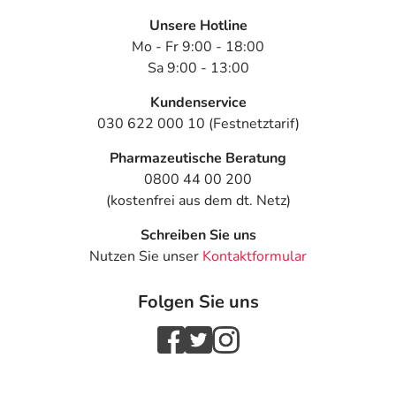
- Durchblutungsstörungen der Hirngefäße
Unsere Hotline
- Sehstörungen, wie:
Mo - Fr 9:00 - 18:00
- Verschwommenes Sehen
Sa 9:00 - 13:00
- Bindehautentzündung
- Tinnitus (Ohrgeräusche)
Kundenservice
- Überempfindlichkeitsreaktionen der Haut, wie:
030 622 000 10 (Festnetztarif)
- Juckreiz
Pharmazeutische Beratung
- Hautausschlag
0800 44 00 200
- Schwellungen im Gesicht
(kostenfrei aus dem dt. Netz)
- Hautblutungen aufgrund gestörter Blutgerinnung
- Bluthochdruck
Schreiben Sie uns
- Herzschwäche
Nutzen Sie unser
Kontaktformular
- Herzklopfen
- Angina pectoris
Folgen Sie uns
- Herzinfarkt
- Vorhofflimmern (Rhythmusstörung des Herzvorhofes)
- Abweichung im EKG (Verlängerung der QT-Dauer)
- Flüchtige, spontan auftretende Hautrötung mit
Hitzegefühl, vor allem im Gesicht (Flush)