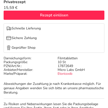
Privatrezept
15,59 €
Rezept einlösen
Schnelle Lieferung
Sichere Zahlung
Geprüfter Shop
Darreichungsform:
Filmtabletten
Packungsgröße:
10 St
PZN/Art.Nr.:
17872649
Anbieter/Hersteller:
Micro Labs GmbH
Marke/Präparat:
Etoricoxib
Abweichungen der Zuzahlung je nach Krankenkasse möglich. Für
genaue Angaben wenden Sie sich bitte an unsere pharmazeutische
Beratung.
Zu Risiken und Nebenwirkungen lesen Sie die Packungsbeilage
und fragen Sie Ihre Ärztin, Ihren Arzt oder in Ihrer Apotheke.