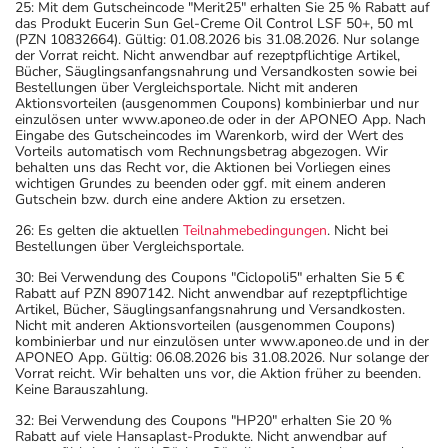
25: Mit dem Gutscheincode "Merit25" erhalten Sie 25 % Rabatt auf
zurückliegt.
das Produkt Eucerin Sun Gel-Creme Oil Control LSF 50+, 50 ml
(PZN 10832664). Gültig: 01.08.2026 bis 31.08.2026. Nur solange
Bitte verwenden Sie dieses Arzneimittel nicht mehr nach
der Vorrat reicht. Nicht anwendbar auf rezeptpflichtige Artikel,
dem auf der Packung oder der Umverpackung
Bücher, Säuglingsanfangsnahrung und Versandkosten sowie bei
Bestellungen über Vergleichsportale. Nicht mit anderen
angegebenen Verfallsdatum. Das Verfallsdatum bezieht
Aktionsvorteilen (ausgenommen Coupons) kombinierbar und nur
sich auf den letzten Tag des angegebenen Monats.
einzulösen unter www.aponeo.de oder in der APONEO App. Nach
Eingabe des Gutscheincodes im Warenkorb, wird der Wert des
Vorteils automatisch vom Rechnungsbetrag abgezogen. Wir
behalten uns das Recht vor, die Aktionen bei Vorliegen eines
wichtigen Grundes zu beenden oder ggf. mit einem anderen
Gutschein bzw. durch eine andere Aktion zu ersetzen.
26: Es gelten die aktuellen
Teilnahmebedingungen
. Nicht bei
Bestellungen über Vergleichsportale.
30: Bei Verwendung des Coupons "Ciclopoli5" erhalten Sie 5 €
Rabatt auf PZN 8907142. Nicht anwendbar auf rezeptpflichtige
Artikel, Bücher, Säuglingsanfangsnahrung und Versandkosten.
Nicht mit anderen Aktionsvorteilen (ausgenommen Coupons)
kombinierbar und nur einzulösen unter www.aponeo.de und in der
APONEO App. Gültig: 06.08.2026 bis 31.08.2026. Nur solange der
Vorrat reicht. Wir behalten uns vor, die Aktion früher zu beenden.
Keine Barauszahlung.
32: Bei Verwendung des Coupons "HP20" erhalten Sie 20 %
Rabatt auf viele Hansaplast-Produkte. Nicht anwendbar auf