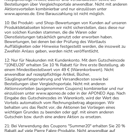
Ihren Arzt oder Apotheker nach etwaigen Auswirkungen
Bestellungen über Vergleichsportale anwendbar. Nicht mit anderen
oder Vorsichtsmaßnahmen.
Aktionsvorteilen kombinierbar und nur einzulösen unter
www.aponeo.de. Eine Barauszahlung ist nicht möglich.
Eine vom Arzt verordnete Dosierung kann von den
10: Bei Produkt- und Shop-Bewertungen von Kunden auf unseren
Produktdetailseiten können wir nicht sicherstellen, dass diese nur
Angaben der Packungsbeilage abweichen. Da der Arzt sie
von solchen Kunden stammen, die die Waren oder
individuell abstimmt, sollten Sie das Arzneimittel daher
Dienstleistungen tatsächlich genutzt oder erworben haben.
Bewertungen, bei denen bei der Prüfung des Wortlauts
nach seinen Anweisungen anwenden.
Auffälligkeiten oder Hinweise festgestellt werden, die insoweit zu
Zweifeln Anlass geben, werden nicht veröffentlicht.
Aufbewahrung
12: Nur für Neukunden mit Kundenkonto. Mit dem Gutscheincode
"10NEU26" erhalten Sie 10 % Rabatt für Ihre erste Bestellung, ab
Aufbewahrung
einem Mindestbestellwert von 49 € (Warenkorbwert). Nicht
anwendbar auf rezeptpflichtige Artikel, Bücher,
Säuglingsanfangsnahrung und Versandkosten sowie bei
Das Arzneimittel muss vor Feuchtigkeit geschützt (z.B. im
Bestellungen über Vergleichsportale. Nicht mit anderen
fest verschlossenen Behältnis) aufbewahrt werden.
Aktionsvorteilen (ausgenommen Coupons) kombinierbar und nur
einzulösen unter www.aponeo.de oder in der APONEO App. Nach
Wichtige Hinweise
Eingabe des Gutscheincodes im Warenkorb, wird der Wert des
Vorteils automatisch vom Rechnungsbetrag abgezogen. Wir
Was sollten Sie beachten?
behalten uns das Recht vor, die Aktionen bei Vorliegen eines
wichtigen Grundes zu beenden oder ggf. mit einem anderen
- Vorsicht: Patienten mit Nasenpolypen, chronischen
Gutschein bzw. durch eine andere Aktion zu ersetzen.
Atemwegsinfektionen, Asthma oder mit Neigung zu
21: Bei Verwendung des Coupons "Summer20" erhalten Sie 20 %
allergischen Reaktionen wie z.B. Heuschnupfen: Bei Ihnen
Rabatt auf viele Pierre Fabre-Produkte. Nicht anwendbar auf