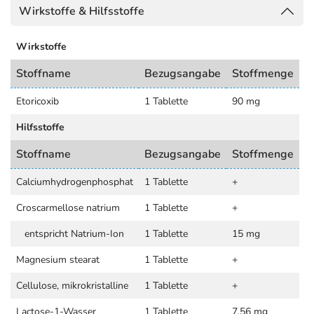
Wirkstoffe & Hilfsstoffe
Wirkstoffe
Stoffname
Bezugsangabe
Stoffmenge
Etoricoxib
1 Tablette
90 mg
Hilfsstoffe
Stoffname
Bezugsangabe
Stoffmenge
Calciumhydrogenphosphat
1 Tablette
+
Croscarmellose natrium
1 Tablette
+
entspricht Natrium-Ion
1 Tablette
15 mg
Magnesium stearat
1 Tablette
+
Cellulose, mikrokristalline
1 Tablette
+
Lactose-1-Wasser
1 Tablette
7,56 mg