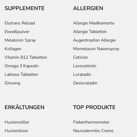
- Muskelschmerzen
SUPPLEMENTE
ALLERGIEN
- Grippeähnliche Symptome
- Brustschmerzen
Elotrans Reload
Allergie Medikamente
- Allgemeine Schwäche
Eiweißpulver
Allergie Tabletten
Bemerken Sie eine Befindlichkeitsstörung oder
Melatonin Spray
Augentropfen Allergie
Veränderung während der Behandlung, wenden Sie sich
Kollagen
Mometason Nasenspray
an Ihren Arzt oder Apotheker.
Vitamin B12 Tabletten
Cetirizin
Omega 3 Kapseln
Levocetirizin
Für die Information an dieser Stelle werden vor allem
Laktase Tabletten
Loratadin
Nebenwirkungen berücksichtigt, die bei mindestens
einem von 1.000 behandelten Patienten auftreten.
Ginseng
Desloratadin
Dosierung
ERKÄLTUNGEN
TOP PRODUKTE
Text
Personen
Einzeldosis
Gesamtdos
Chronische
Jugendliche
1 Tablette
1-mal täglich
Hustenstiller
Fieberthermometer
Gelenkentzündungen,
ab 16
Hustenlöser
Neurodermitis Creme
entzündlich-
Jahren und