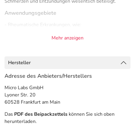
Schmerzen und Entzündungen wesentlich beteiligt.
Anwendungsgebiete
- Rheumatische Erkrankungen, wie:
- Arthrose (sowohl der Gelenke der Extremitäten als
Mehr anzeigen
auch die der Wirbelsäule)
- Gichtanfall
- Chronische Gelenkentzündungen, wie:
- Chronische Polyarthritis
Hersteller
- Entzündlich-rheumatische Wirbelsäulenleiden, wie:
- Morbus Bechterew (Spondylitis ankylosans)
Adresse des Anbieters/Herstellers
- Schmerzen nach Zahnoperation
Micro Labs GmbH
Gegenanzeigen
Lyoner Str. 20
60528 Frankfurt am Main
Was spricht gegen eine Anwendung?
Das
PDF des Beipackzettels
können Sie sich oben
Immer:
herunterladen.
- Überempfindlichkeit gegen die Inhaltsstoffe