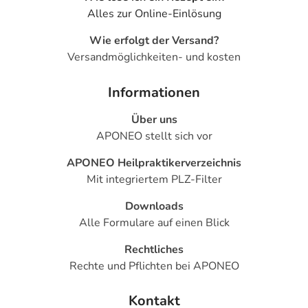
- Reizdarmsyndrom
Alles zur Online-Einlösung
- Sodbrennen
- Schleimhautentzündungen von Magen und Dünndarm
Wie erfolgt der Versand?
- Geschwüre auf der Mundschleimhaut
Versandmöglichkeiten- und kosten
- Entzündungen der Speiseröhre
- Geschwüre im Verdauungstrakt
Informationen
- Gewichtszunahme
Über uns
- Mundtrockenheit
APONEO stellt sich vor
- Geschmacksstörungen
- Appetitstörungen
APONEO Heilpraktikerverzeichnis
- Kopfschmerzen
Mit integriertem PLZ-Filter
- Schwindel
- Schlaflosigkeit
Downloads
- Schläfrigkeit
Alle Formulare auf einen Blick
- Depressionen
Rechtliches
- Angstzustände
Rechte und Pflichten bei APONEO
- Konzentrationsstörungen
- Missempfindungen
Kontakt
- Verminderte Berührungsempfindlichkeit