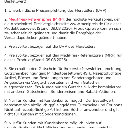
Bestellwert)
Die Anwendungsdauer richtet sich nach Art der
1: Unverbindliche Preisempfehlung des Herstellers (UVP)
Beschwerde und/oder Dauer der Erkrankung und wird
2:
MediPreis-Referenzpreis (MRP)
: der höchste Verkaufspreis, den
deshalb nur von Ihrem Arzt bestimmt. Bei Schmerzen
die Arzneimittel-Preisvergleichsseite www.medipreis.de für dieses
nach Zahnoperation sollte das Arzneimittel nicht länger
Produkt ausweist (Stand: 09.08.2026). Produktpreise können sich
zwischenzeitlich geändert und damit die Rangfolge der
als 3 Tage angewendet werden.
Versandapotheken geändert haben.
3: Preisvorteil bezogen auf die UVP des Herstellers
Überdosierung?
Überdosierungserscheinungen sind derzeit nicht bekannt.
4: Preisvorteil bezogen auf den MediPreis-Referenzpreis (MRP) für
dieses Produkt (Stand: 09.08.2026).
Im Zweifelsfall wenden Sie sich an Ihren Arzt.
5: Sie erhalten den Gutschein für Ihre erste Newsletteranmeldung.
Gutscheinbedingungen: Mindestbestellwert 49 €. Rezeptpflichtige
Einnahme vergessen?
Artikel, Bücher und Bestellungen von Sonderangeboten und
Setzen Sie die Einnahme zum nächsten vorgeschriebenen
Angeboten via Vergleichsportalen sind vom Gutschein
ausgeschlossen. Pro Kunde nur ein Gutschein. Nicht kombinierbar
Zeitpunkt ganz normal (also nicht mit der doppelten
mit anderen Gutscheinen, Sonderpreisen und Rabatt-Aktionen.
Menge) fort.
8: Nur für Kunden mit Kundenkonto möglich. Der Bestellwert
berechnet sich abzüglich ggf. eingelöster Gutscheine und Coupons.
Generell gilt: Achten Sie vor allem bei Säuglingen,
Nicht auf rezeptpflichtige Artikel und Bücher anwendbar und gilt
nicht für Kunden mit Sonderkonditionen.
Kleinkindern und älteren Menschen auf eine
gewissenhafte Dosierung. Im Zweifelsfalle fragen Sie
9: Nur für Kunden mit Kundenkonto möglich. Nicht auf
rezeptpflichtige Artikel, Bücher und Versandkosten sowie bei