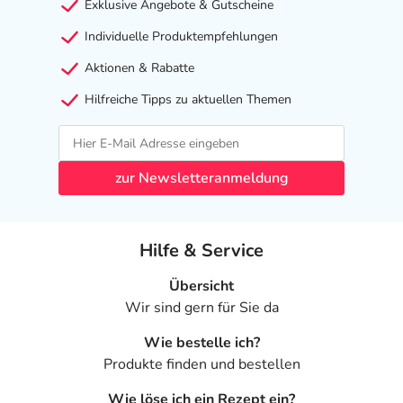
Exklusive Angebote & Gutscheine
werden.
Individuelle Produktempfehlungen
Ist Ihnen das Arzneimittel trotz einer Gegenanzeige
Aktionen & Rabatte
verordnet worden, sprechen Sie mit Ihrem Arzt oder
Apotheker. Der therapeutische Nutzen kann höher sein,
Hilfreiche Tipps zu aktuellen Themen
als das Risiko, das die Anwendung bei einer
Gegenanzeige in sich birgt.
Nebenwirkungen
zur Newsletteranmeldung
Welche unerwünschten Wirkungen können auftreten?
Hilfe & Service
- Magen-Darm-Beschwerden, wie:
- Übelkeit
Übersicht
- Erbrechen
Wir sind gern für Sie da
- Durchfälle
Wie bestelle ich?
- Verstopfung
Produkte finden und bestellen
- Blähungen
- Bauchschmerzen
Wie löse ich ein Rezept ein?