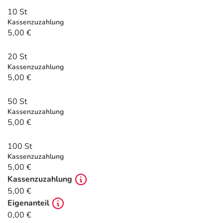
Refluthin, Lasea & Carmenthin Deals
Sport & Fitness
Täglich gut versorgt
10 St
Kassenzuzahlung
Salus Deals
Tierapotheke
5,00 €
20 St
Vitamine & Mineralstoffe
Kassenzuzahlung
5,00 €
Marken
50 St
Kassenzuzahlung
5,00 €
100 St
Kassenzuzahlung
5,00 €
Kassenzuzahlung
5,00 €
Eigenanteil
0,00 €