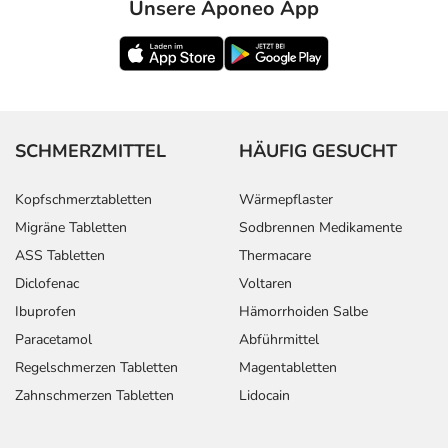
Unsere Aponeo App
- Infektionen der oberen Atemwege
- Husten
- Anfälle von Atemnot
- Nasenbluten
- Harnwegsinfektionen
- Anstieg der Nierenwerte (Kreatinin und Harnstoff)
SCHMERZMITTEL
HÄUFIG GESUCHT
- Leberfunktionsstörungen, wie:
- Anstieg der Leberwerte
Kopfschmerztabletten
Wärmepflaster
- Veränderung des Blutbildes, wie:
Migräne Tabletten
Sodbrennen Medikamente
- Anämie (Blutarmut)
ASS Tabletten
Thermacare
- Leukopenie (Verminderung der Anzahl der weißen
Diclofenac
Voltaren
Blutkörperchen)
- Thrombozytopenie (Verminderung der Anzahl der
Ibuprofen
Hämorrhoiden Salbe
Blutplättchen)
Paracetamol
Abführmittel
- Erhöhte Kaliumwerte
Regelschmerzen Tabletten
Magentabletten
- Wassereinlagerungen (Ödeme)
Zahnschmerzen Tabletten
Lidocain
- Eiweißverlust über die Niere (Eiweiß im Urin)
- Muskelkrämpfe