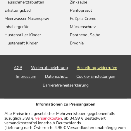
Halsschmerztabletten
Zinksalbe
rheumatische
Erwachsene
Wirbelsäulenleiden -
Erkältungsbad
Pantoprazol
bei schweren
Meerwasser Nasenspray
Fußpilz Creme
Formen:
Inhaliergeräte
Mückenschutz
Schmerzen nach
Jugendliche
1 Tablette
1-mal täglich
Hustenstiller Kinder
Panthenol Salbe
Zahnoperation:
ab 16
Hustensaft Kinder
Bryonia
Jahren und
Erwachsene
AGB
Widerrufsbelehrung
Bestellung widerrufen
Anwendungshinweise
Impressum
Datenschutz
Cookie-Einstellungen
Die Gesamtdosis sollte nicht ohne Rücksprache mit
Barrierefreiheitserklärung
einem Arzt oder Apotheker überschritten werden.
Art der Anwendung?
Informationen zu Preisangaben
Nehmen Sie das Arzneimittel mit Flüssigkeit (z.B. 1 Glas
Alle Preise inkl. gesetzlicher Mehrwertsteuer, gegebenenfalls
Wasser) ein.
zuzüglich 3,99 €
Versandkosten
, ab 34,99 € Bestellwert
versandkostenfrei innerhalb Deutschlands.
(Lieferung nach Österreich: 4,95 € Versandkosten unabhängig vom
Dauer der Anwendung?