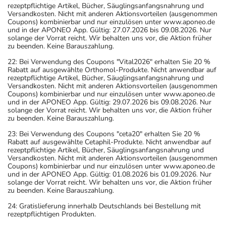
kann das Arzneimittel einen Asthmaanfall oder eine
rezeptpflichtige Artikel, Bücher, Säuglingsanfangsnahrung und
Versandkosten. Nicht mit anderen Aktionsvorteilen (ausgenommen
starke allergische Hautreaktion auslösen. Fragen Sie
Coupons) kombinierbar und nur einzulösen unter www.aponeo.de
daher vor der Anwendung Ihren Arzt.
und in der APONEO App. Gültig: 27.07.2026 bis 09.08.2026. Nur
solange der Vorrat reicht. Wir behalten uns vor, die Aktion früher
- Vorsicht bei Allergie gegen bestimmte Schmerzmittel
zu beenden. Keine Barauszahlung.
(Nichtsteroidale Antirheumatika)!
22: Bei Verwendung des Coupons "Vital2026" erhalten Sie 20 %
- Vorsicht bei Allergie gegen Bindemittel (z.B.
Rabatt auf ausgewählte Orthomol-Produkte. Nicht anwendbar auf
Carboxymethylcellulose mit der E-Nummer E 466)!
rezeptpflichtige Artikel, Bücher, Säuglingsanfangsnahrung und
Versandkosten. Nicht mit anderen Aktionsvorteilen (ausgenommen
- Vorsicht bei Allergie gegen Propylenglykol und ähnliche
Coupons) kombinierbar und nur einzulösen unter www.aponeo.de
Stoffe!
und in der APONEO App. Gültig: 29.07.2026 bis 09.08.2026. Nur
solange der Vorrat reicht. Wir behalten uns vor, die Aktion früher
- Vorsicht bei einer Unverträglichkeit gegenüber Lactose.
zu beenden. Keine Barauszahlung.
Wenn Sie eine Diabetes-Diät einhalten müssen, sollten
23: Bei Verwendung des Coupons "ceta20" erhalten Sie 20 %
Sie den Zuckergehalt berücksichtigen.
Rabatt auf ausgewählte Cetaphil-Produkte. Nicht anwendbar auf
- Es kann Arzneimittel geben, mit denen
rezeptpflichtige Artikel, Bücher, Säuglingsanfangsnahrung und
Versandkosten. Nicht mit anderen Aktionsvorteilen (ausgenommen
Wechselwirkungen auftreten. Sie sollten deswegen
Coupons) kombinierbar und nur einzulösen unter www.aponeo.de
generell vor der Behandlung mit einem neuen
und in der APONEO App. Gültig: 01.08.2026 bis 01.09.2026. Nur
solange der Vorrat reicht. Wir behalten uns vor, die Aktion früher
Arzneimittel jedes andere, das Sie bereits anwenden,
zu beenden. Keine Barauszahlung.
dem Arzt oder Apotheker angeben. Das gilt auch für
24: Gratislieferung innerhalb Deutschlands bei Bestellung mit
Arzneimittel, die Sie selbst kaufen, nur gelegentlich
rezeptpflichtigen Produkten.
anwenden oder deren Anwendung schon einige Zeit