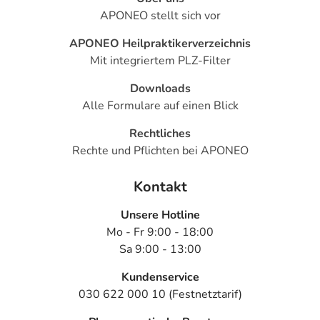
APONEO stellt sich vor
Temperatur
- Fieber
APONEO Heilpraktikerverzeichnis
- Gewichtsverlust
Mit integriertem PLZ-Filter
- Schilddrüsenüberfunktion (Hyperthyreose)
Downloads
Bemerken Sie eine Befindlichkeitsstörung oder
Alle Formulare auf einen Blick
Veränderung während der Behandlung, wenden Sie sich
Rechtliches
an Ihren Arzt oder Apotheker.
Rechte und Pflichten bei APONEO
Für die Information an dieser Stelle werden vor allem
Kontakt
Nebenwirkungen berücksichtigt, die bei mindestens
einem von 1.000 behandelten Patienten auftreten.
Unsere Hotline
Dosierung
Mo - Fr 9:00 - 18:00
Sa 9:00 - 13:00
Text
Personen
Einzeldosis
Gesam
Kundenservice
030 622 000 10 (Festnetztarif)
Bei
Erwachsene
1/2 Tablette
1-mal tä
Schilddrüsenunterfunktion