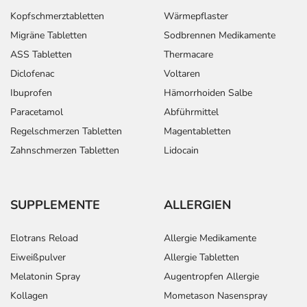
Kopfschmerztabletten
Wärmepflaster
Migräne Tabletten
Sodbrennen Medikamente
Anwendungshinweise
ASS Tabletten
Thermacare
Die Gesamtdosis sollte nicht ohne Rücksprache mit
Diclofenac
Voltaren
einem Arzt oder Apotheker überschritten werden.
Ibuprofen
Hämorrhoiden Salbe
Paracetamol
Abführmittel
Art der Anwendung?
Regelschmerzen Tabletten
Magentabletten
Nehmen Sie das Arzneimittel mit 1 Glas Wasser ein oder
Zahnschmerzen Tabletten
Lidocain
bereiten Sie das Arzneimittel zu und nehmen Sie es ein.
Dazu lassen Sie es in Wasser zerfallen und rühren Sie gut
um.
SUPPLEMENTE
ALLERGIEN
Dauer der Anwendung?
Die Anwendungsdauer richtet sich nach Art der
Elotrans Reload
Allergie Medikamente
Beschwerde und/oder Dauer der Erkrankung und wird
Eiweißpulver
Allergie Tabletten
deshalb nur von Ihrem Arzt bestimmt. Bei
Melatonin Spray
Augentropfen Allergie
Schilddrüsenunterfunktion und bei Schilddrüsenkrebs
Kollagen
Mometason Nasenspray
nach Operation: meist lebenslang; bei Prophylaxe und