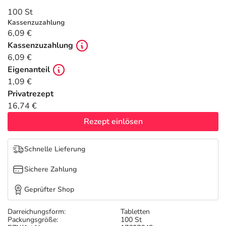
Refluthin, Lasea & Carmenthin Deals
Sport & Fitness
Täglich gut versorgt
100 St
Kassenzuzahlung
Salus Deals
Tierapotheke
6,09 €
Kassenzuzahlung
6,09 €
Vitamine & Mineralstoffe
Eigenanteil
1,09 €
Marken
Privatrezept
16,74 €
Rezept einlösen
Schnelle Lieferung
Sichere Zahlung
Geprüfter Shop
Darreichungsform:
Tabletten
Packungsgröße:
100 St