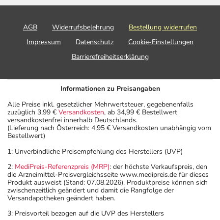
gewissenhafte Dosierung. Im Zweifelsfalle fragen Sie
Ihren Arzt oder Apotheker nach etwaigen Auswirkungen
oder Vorsichtsmaßnahmen.
AGB
Widerrufsbelehrung
Bestellung widerrufen
Impressum
Datenschutz
Cookie-Einstellungen
Eine vom Arzt verordnete Dosierung kann von den
Barrierefreiheitserklärung
Angaben der Packungsbeilage abweichen. Da der Arzt sie
individuell abstimmt, sollten Sie das Arzneimittel daher
nach seinen Anweisungen anwenden.
Informationen zu Preisangaben
Aufbewahrung
Alle Preise inkl. gesetzlicher Mehrwertsteuer, gegebenenfalls
zuzüglich 3,99 €
Versandkosten
, ab 34,99 € Bestellwert
versandkostenfrei innerhalb Deutschlands.
Aufbewahrung
(Lieferung nach Österreich: 4,95 € Versandkosten unabhängig vom
Bestellwert)
Lagerung vor Anbruch
1: Unverbindliche Preisempfehlung des Herstellers (UVP)
Das Arzneimittel muss
2:
MediPreis-Referenzpreis (MRP)
: der höchste Verkaufspreis, den
- vor Hitze geschützt
die Arzneimittel-Preisvergleichsseite www.medipreis.de für dieses
- im Dunkeln (z.B. im Umkarton)
Produkt ausweist (Stand: 07.08.2026). Produktpreise können sich
zwischenzeitlich geändert und damit die Rangfolge der
aufbewahrt werden.
Versandapotheken geändert haben.
Aufbewahrung nach Anbruch oder Zubereitung
3: Preisvorteil bezogen auf die UVP des Herstellers
Das Arzneimittel muss nach Anbruch/Zubereitung