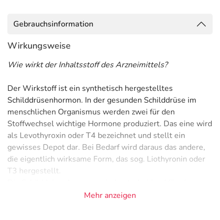
Gebrauchsinformation
Wirkungsweise
Wie wirkt der Inhaltsstoff des Arzneimittels?
Der Wirkstoff ist ein synthetisch hergestelltes
Schilddrüsenhormon. In der gesunden Schilddrüse im
menschlichen Organismus werden zwei für den
Stoffwechsel wichtige Hormone produziert. Das eine wird
als Levothyroxin oder T4 bezeichnet und stellt ein
gewisses Depot dar. Bei Bedarf wird daraus das andere,
die eigentlich wirksame Form, das sog. Liothyronin oder
T3 hergestellt.
Die Schilddrüsenhormone sind entscheidend für einen
funktionierenden Stoffwechsel des menschlichen
Mehr anzeigen
Organismus. Werden sie vom Körper nicht in
ausreichender Menge selbst hergestellt, müssen sie