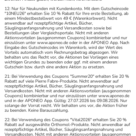
dem auf der Packung oder der Umverpackung
12: Nur für Neukunden mit Kundenkonto. Mit dem Gutscheincode
angegebenen Verfallsdatum. Das Verfallsdatum bezieht
"10NEU26" erhalten Sie 10 % Rabatt für Ihre erste Bestellung, ab
einem Mindestbestellwert von 49 € (Warenkorbwert). Nicht
sich auf den letzten Tag des angegebenen Monats.
anwendbar auf rezeptpflichtige Artikel, Bücher,
Säuglingsanfangsnahrung und Versandkosten sowie bei
Bestellungen über Vergleichsportale. Nicht mit anderen
Aktionsvorteilen (ausgenommen Coupons) kombinierbar und nur
einzulösen unter www.aponeo.de oder in der APONEO App. Nach
Eingabe des Gutscheincodes im Warenkorb, wird der Wert des
Vorteils automatisch vom Rechnungsbetrag abgezogen. Wir
behalten uns das Recht vor, die Aktionen bei Vorliegen eines
wichtigen Grundes zu beenden oder ggf. mit einem anderen
Gutschein bzw. durch eine andere Aktion zu ersetzen.
21: Bei Verwendung des Coupons "Summer20" erhalten Sie 20 %
Rabatt auf viele Pierre Fabre-Produkte. Nicht anwendbar auf
rezeptpflichtige Artikel, Bücher, Säuglingsanfangsnahrung und
Versandkosten. Nicht mit anderen Aktionsvorteilen (ausgenommen
Coupons) kombinierbar und nur einzulösen unter www.aponeo.de
und in der APONEO App. Gültig: 27.07.2026 bis 09.08.2026. Nur
solange der Vorrat reicht. Wir behalten uns vor, die Aktion früher
zu beenden. Keine Barauszahlung.
22: Bei Verwendung des Coupons "Vital2026" erhalten Sie 20 %
Rabatt auf ausgewählte Orthomol-Produkte. Nicht anwendbar auf
rezeptpflichtige Artikel, Bücher, Säuglingsanfangsnahrung und
Versandkosten. Nicht mit anderen Aktionsvorteilen (ausgenommen