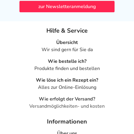
- Überempfindlichkeit
zur Newsletteranmeldung
- Innere Unruhe
- Zittern
- Herzrhythmusstörungen
Hilfe & Service
- Brustenge (Angina pectoris)-ähnliche Beschwerden
- Wärmegefühl
Übersicht
- Kreislaufzusammenbruch (Kreislaufkollaps) bei
Wir sind gern für Sie da
Frühgeborenen mit niedrigem Geburtsgewicht
Wie bestelle ich?
- Durchfälle
Produkte finden und bestellen
- Erbrechen
- Übelkeit
Wie löse ich ein Rezept ein?
- Hautausschlag
Alles zur Online-Einlösung
- Nesselausschlag (Urtikaria)
- Schwitzen
Wie erfolgt der Versand?
- Muskelschwäche
Versandmöglichkeiten- und kosten
- Muskelkrämpfe
- Osteoporose (Knochenschwund)
Informationen
- Menstruationsstörung
Über uns
- Übersteigerte Empfindlichkeit gegenüber hoher