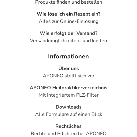
- Herzrhythmusstörung mit unregelmäßiger Schlagfolge
Produkte finden und bestellen
- Erkrankung der Muskeln (Myopathie)
Wie löse ich ein Rezept ein?
- Zerfall und Auflösung von Muskelzellen
Alles zur Online-Einlösung
Bemerken Sie eine Befindlichkeitsstörung oder
Wie erfolgt der Versand?
Veränderung während der Behandlung, wenden Sie sich
Versandmöglichkeiten- und kosten
an Ihren Arzt oder Apotheker.
Informationen
Für die Information an dieser Stelle werden vor allem
Nebenwirkungen berücksichtigt, die bei mindestens
Über uns
einem von 1.000 behandelten Patienten auftreten.
APONEO stellt sich vor
Dosierung
APONEO Heilpraktikerverzeichnis
Mit integriertem PLZ-Filter
Text
Personen
Einzeldosis
Gesamtdosis
Ze
Downloads
In
Erwachsene
2 Tabletten
1-mal täglich
vo
Alle Formulare auf einen Blick
Kombination
Ma
mit anderen
(m
Rechtliches
Arzneimitteln:
St
Rechte und Pflichten bei APONEO