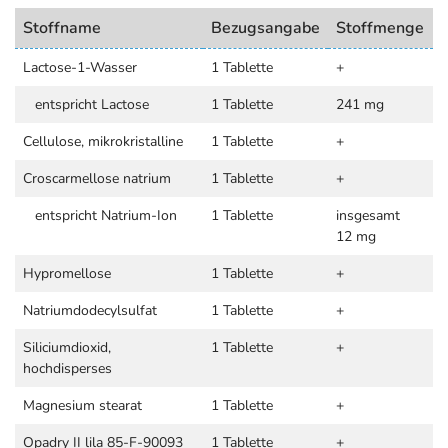
Stoffname
Bezugsangabe
Stoffmenge
Lactose-1-Wasser
1 Tablette
+
entspricht Lactose
1 Tablette
241 mg
Cellulose, mikrokristalline
1 Tablette
+
Croscarmellose natrium
1 Tablette
+
entspricht Natrium-Ion
1 Tablette
insgesamt
12 mg
Hypromellose
1 Tablette
+
Natriumdodecylsulfat
1 Tablette
+
Siliciumdioxid,
1 Tablette
+
hochdisperses
Magnesium stearat
1 Tablette
+
Opadry II lila 85-F-90093
1 Tablette
+