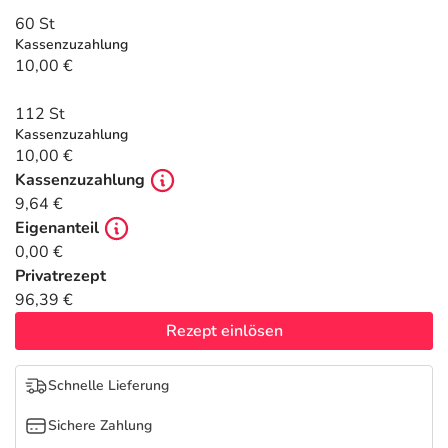
Refluthin, Lasea & Carmenthin Deals
Sport & Fitness
Täglich gut versorgt
60 St
Kassenzuzahlung
Salus Deals
Tierapotheke
10,00 €
112 St
Vitamine & Mineralstoffe
Kassenzuzahlung
10,00 €
Marken
Kassenzuzahlung
9,64 €
Eigenanteil
0,00 €
Privatrezept
96,39 €
Rezept einlösen
Schnelle Lieferung
Sichere Zahlung