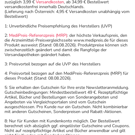
sich auf den letzten Tag des angegebenen Monats.
zuzüglich 3,99 €
Versandkosten
, ab 34,99 € Bestellwert
versandkostenfrei innerhalb Deutschlands.
(Lieferung nach Österreich: 4,95 € Versandkosten unabhängig vom
Bestellwert)
1: Unverbindliche Preisempfehlung des Herstellers (UVP)
2:
MediPreis-Referenzpreis (MRP)
: der höchste Verkaufspreis, den
die Arzneimittel-Preisvergleichsseite www.medipreis.de für dieses
Produkt ausweist (Stand: 08.08.2026). Produktpreise können sich
zwischenzeitlich geändert und damit die Rangfolge der
Versandapotheken geändert haben.
3: Preisvorteil bezogen auf die UVP des Herstellers
4: Preisvorteil bezogen auf den MediPreis-Referenzpreis (MRP) für
dieses Produkt (Stand: 08.08.2026).
5: Sie erhalten den Gutschein für Ihre erste Newsletteranmeldung.
Gutscheinbedingungen: Mindestbestellwert 49 €. Rezeptpflichtige
Artikel, Bücher und Bestellungen von Sonderangeboten und
Angeboten via Vergleichsportalen sind vom Gutschein
ausgeschlossen. Pro Kunde nur ein Gutschein. Nicht kombinierbar
mit anderen Gutscheinen, Sonderpreisen und Rabatt-Aktionen.
8: Nur für Kunden mit Kundenkonto möglich. Der Bestellwert
berechnet sich abzüglich ggf. eingelöster Gutscheine und Coupons.
Nicht auf rezeptpflichtige Artikel und Bücher anwendbar und gilt