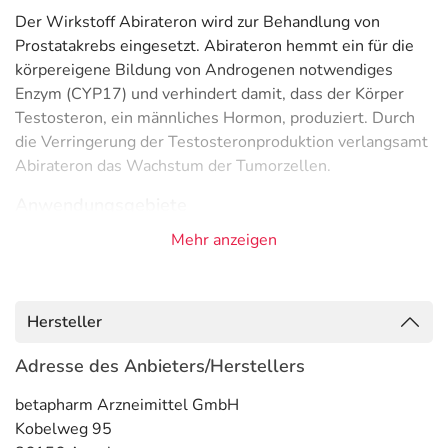
Der Wirkstoff Abirateron wird zur Behandlung von
Prostatakrebs eingesetzt. Abirateron hemmt ein für die
körpereigene Bildung von Androgenen notwendiges
Enzym (CYP17) und verhindert damit, dass der Körper
Testosteron, ein männliches Hormon, produziert. Durch
die Verringerung der Testosteronproduktion verlangsamt
Abirateron das Wachstum der Tumorzellen.
Anwendungsgebiete
Mehr anzeigen
- Metastasierter hormonabhängiger Prostatakrebs, in
Kombination mit einer Androgenentzugsbehandlung
- Metastasierter kastrationsunempfindlicher
Prostatakrebs, symptomlos oder mit leichten
Hersteller
Symptomen, nach Versagen einer
Androgenentzugsbehandlung, wenn eine Chemotherapie
Adresse des Anbieters/Herstellers
noch nicht angezeigt ist
betapharm Arzneimittel GmbH
- Metastasierter, kastrationsunempfindlicher
Kobelweg 95
Prostatakrebs, wenn die Erkrankung während oder nach