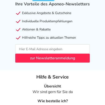
- Erhöhte Fettkonzentration im Blut
Ihre Vorteile des Aponeo-Newsletters
(Hypertriglyzeridämie)
Exklusive Angebote & Gutscheine
- Herzschwäche
- Verschlechterte Herzschwäche ohne körperliche
Individuelle Produktempfehlungen
Anstrengung (dekompensierte Herzinsuffiziienz)
Aktionen & Rabatte
- Funktionsstörung der linken Herzkammer
(linksventrikuläre Dysfunktion)
Hilfreiche Tipps zu aktuellen Themen
- Verminderter Blutauswurf aus der Herzkammer
- Brustenge (Angina pectoris)
- Herzrhythmusstörung mit stark beschleunigtem
zur Newsletteranmeldung
Herzschlag im Vorhof (Vorhofflimmern)
- Herzbeschwerden mit beschleunigtem Puls (Herzrasen)
- Verdauungsbeschwerden
Hilfe & Service
- Hautausschlag
- Ausscheidung von Blut mit dem Urin (Hämaturie)
Übersicht
- Knochenbruch
Wir sind gern für Sie da
- Osteoporose (Knochenschwund)
- Nebennierenunterfunktion
Wie bestelle ich?