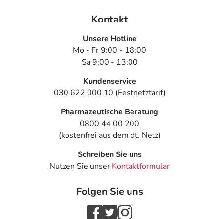
od
de
Kontakt
Ma
(f
Unsere Hotline
2 
Mo - Fr 9:00 - 18:00
Sa 9:00 - 13:00
Anwendungshinweise
Kundenservice
Die Gesamtdosis sollte nicht ohne Rücksprache mit
030 622 000 10 (Festnetztarif)
einem Arzt oder Apotheker überschritten werden.
Pharmazeutische Beratung
0800 44 00 200
Art der Anwendung?
(kostenfrei aus dem dt. Netz)
Nehmen Sie das Arzneimittel im Ganzen mit Flüssigkeit
(z.B. 1 Glas Wasser) ein.
Schreiben Sie uns
Nutzen Sie unser
Kontaktformular
Dauer der Anwendung?
Die Anwendungsdauer richtet sich nach Art der
Folgen Sie uns
Beschwerde und/oder Dauer der Erkrankung und wird
deshalb nur von Ihrem Arzt bestimmt.