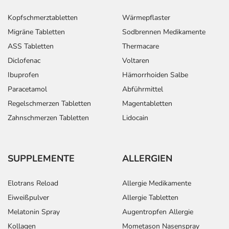
Setzen Sie die Einnahme zum nächsten vorgeschriebenen
Kopfschmerztabletten
Wärmepflaster
Zeitpunkt ganz normal (also nicht mit der doppelten
Migräne Tabletten
Sodbrennen Medikamente
Menge) fort.
ASS Tabletten
Thermacare
Generell gilt: Achten Sie vor allem bei Säuglingen,
Diclofenac
Voltaren
Kleinkindern und älteren Menschen auf eine
Ibuprofen
Hämorrhoiden Salbe
gewissenhafte Dosierung. Im Zweifelsfalle fragen Sie
Paracetamol
Abführmittel
Ihren Arzt oder Apotheker nach etwaigen Auswirkungen
Regelschmerzen Tabletten
Magentabletten
oder Vorsichtsmaßnahmen.
Zahnschmerzen Tabletten
Lidocain
Eine vom Arzt verordnete Dosierung kann von den
Angaben der Packungsbeilage abweichen. Da der Arzt sie
individuell abstimmt, sollten Sie das Arzneimittel daher
SUPPLEMENTE
ALLERGIEN
nach seinen Anweisungen anwenden.
Elotrans Reload
Allergie Medikamente
Aufbewahrung
Eiweißpulver
Allergie Tabletten
Wichtige Hinweise
Melatonin Spray
Augentropfen Allergie
Kollagen
Mometason Nasenspray
Was sollten Sie beachten?