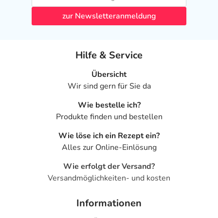
Nebenwirkungen
zur Newsletteranmeldung
Welche unerwünschten Wirkungen können auftreten?
- Unterzuckerung
Hilfe & Service
- Erniedrigter Vitamin B12-Gehalt
- Übelkeit
Übersicht
- Entweichen von Darmgasen
Wir sind gern für Sie da
- Erbrechen
- Schläfrigkeit
Wie bestelle ich?
- Durchfälle
Produkte finden und bestellen
- Verstopfung
Wie löse ich ein Rezept ein?
- Schmerzen im Oberbauch
Alles zur Online-Einlösung
- Juckreiz (Pruritus)
Wie erfolgt der Versand?
Bemerken Sie eine Befindlichkeitsstörung oder
Versandmöglichkeiten- und kosten
Veränderung während der Behandlung, wenden Sie sich
an Ihren Arzt oder Apotheker.
Informationen