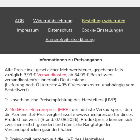
- Alkoholgenuss soll während der Behandlung möglichst
vermieden werden. In kleinen Mengen (z.B. 1 Glas
trockenen Wein) und in Verbindung mit einer Mahlzeit ist
AGB
Widerrufsbelehrung
Bestellung widerrufen
der Konsum von Alkohol möglich. Stark zuckerhaltige
Impressum
Datenschutz
Cookie-Einstellungen
Spirituosen sind selbstverständlich zu vermeiden, schon
allein wegen des Zuckers.
Barrierefreiheitserklärung
Bitte verwenden Sie dieses Arzneimittel nicht mehr nach
dem auf der Packung oder der Umverpackung
Informationen zu Preisangaben
angegebenen Verfallsdatum. Das Verfallsdatum bezieht
sich auf den letzten Tag des angegebenen Monats.
Alle Preise inkl. gesetzlicher Mehrwertsteuer, gegebenenfalls
zuzüglich 3,99 €
Versandkosten
, ab 34,99 € Bestellwert
versandkostenfrei innerhalb Deutschlands.
(Lieferung nach Österreich: 4,95 € Versandkosten unabhängig vom
Bestellwert)
1: Unverbindliche Preisempfehlung des Herstellers (UVP)
2:
MediPreis-Referenzpreis (MRP)
: der höchste Verkaufspreis, den
die Arzneimittel-Preisvergleichsseite www.medipreis.de für dieses
Produkt ausweist (Stand: 07.08.2026). Produktpreise können sich
zwischenzeitlich geändert und damit die Rangfolge der
Versandapotheken geändert haben.
3: Preisvorteil bezogen auf die UVP des Herstellers