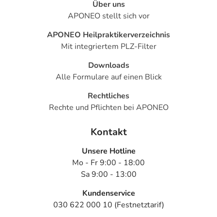
Für die Information an dieser Stelle werden vor allem
Über uns
Nebenwirkungen berücksichtigt, die bei mindestens
APONEO stellt sich vor
einem von 1.000 behandelten Patienten auftreten.
APONEO Heilpraktikerverzeichnis
Dosierung
Mit integriertem PLZ-Filter
Downloads
Text
Personen
Einzeldosis
Gesamtdosis
Zeitpunkt
Alle Formulare auf einen Blick
Erwachsene
1 Tablette
2-mal täglich
morgens
Rechtliches
und
abends, zu
Rechte und Pflichten bei APONEO
der
Mahlzeit
Kontakt
Unsere Hotline
Anwendungshinweise
Mo - Fr 9:00 - 18:00
Sa 9:00 - 13:00
Die Gesamtdosis sollte nicht ohne Rücksprache mit
einem Arzt oder Apotheker überschritten werden.
Kundenservice
030 622 000 10 (Festnetztarif)
Art der Anwendung?