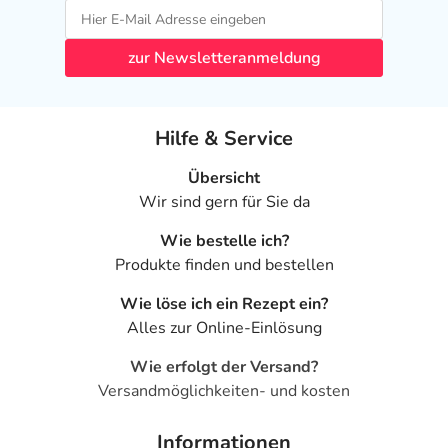
Nebenwirkungen
zur Newsletteranmeldung
Welche unerwünschten Wirkungen können auftreten?
- Unterzuckerung
Hilfe & Service
- Erniedrigter Vitamin B12-Gehalt
- Übelkeit
Übersicht
- Entweichen von Darmgasen
Wir sind gern für Sie da
- Erbrechen
- Schläfrigkeit
Wie bestelle ich?
- Durchfälle
Produkte finden und bestellen
- Verstopfung
Wie löse ich ein Rezept ein?
- Schmerzen im Oberbauch
Alles zur Online-Einlösung
- Juckreiz (Pruritus)
Wie erfolgt der Versand?
Bemerken Sie eine Befindlichkeitsstörung oder
Versandmöglichkeiten- und kosten
Veränderung während der Behandlung, wenden Sie sich
an Ihren Arzt oder Apotheker.
Informationen