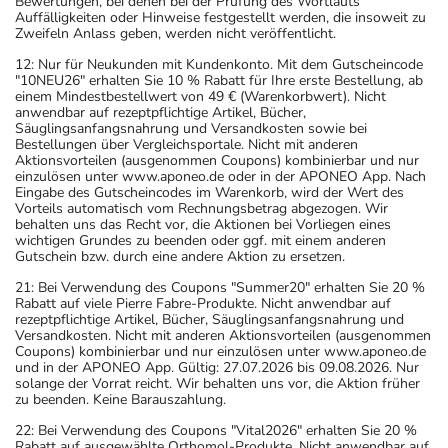
Bewertungen, bei denen bei der Prüfung des Wortlauts
Auffälligkeiten oder Hinweise festgestellt werden, die insoweit zu
Zweifeln Anlass geben, werden nicht veröffentlicht.
12: Nur für Neukunden mit Kundenkonto. Mit dem Gutscheincode
"10NEU26" erhalten Sie 10 % Rabatt für Ihre erste Bestellung, ab
einem Mindestbestellwert von 49 € (Warenkorbwert). Nicht
anwendbar auf rezeptpflichtige Artikel, Bücher,
Säuglingsanfangsnahrung und Versandkosten sowie bei
Bestellungen über Vergleichsportale. Nicht mit anderen
Aktionsvorteilen (ausgenommen Coupons) kombinierbar und nur
einzulösen unter www.aponeo.de oder in der APONEO App. Nach
Eingabe des Gutscheincodes im Warenkorb, wird der Wert des
Vorteils automatisch vom Rechnungsbetrag abgezogen. Wir
behalten uns das Recht vor, die Aktionen bei Vorliegen eines
wichtigen Grundes zu beenden oder ggf. mit einem anderen
Gutschein bzw. durch eine andere Aktion zu ersetzen.
21: Bei Verwendung des Coupons "Summer20" erhalten Sie 20 %
Rabatt auf viele Pierre Fabre-Produkte. Nicht anwendbar auf
rezeptpflichtige Artikel, Bücher, Säuglingsanfangsnahrung und
Versandkosten. Nicht mit anderen Aktionsvorteilen (ausgenommen
Coupons) kombinierbar und nur einzulösen unter www.aponeo.de
und in der APONEO App. Gültig: 27.07.2026 bis 09.08.2026. Nur
solange der Vorrat reicht. Wir behalten uns vor, die Aktion früher
zu beenden. Keine Barauszahlung.
22: Bei Verwendung des Coupons "Vital2026" erhalten Sie 20 %
Rabatt auf ausgewählte Orthomol-Produkte. Nicht anwendbar auf