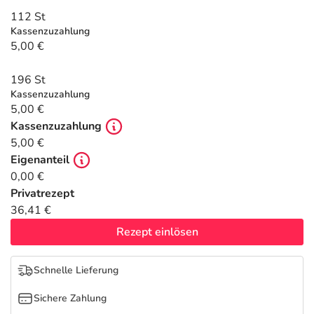
Refluthin, Lasea & Carmenthin Deals
Sport & Fitness
Täglich gut versorgt
112 St
Kassenzuzahlung
Salus Deals
Tierapotheke
5,00 €
196 St
Vitamine & Mineralstoffe
Kassenzuzahlung
5,00 €
Marken
Kassenzuzahlung
5,00 €
Eigenanteil
0,00 €
Privatrezept
36,41 €
Rezept einlösen
Schnelle Lieferung
Sichere Zahlung