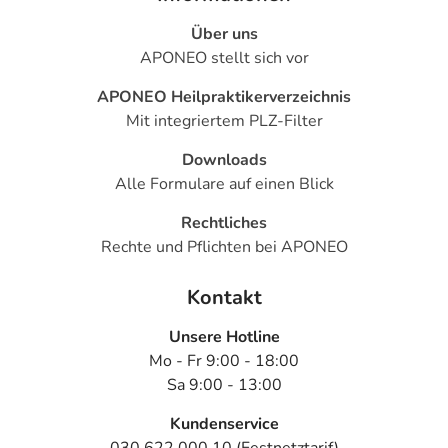
Für die Information an dieser Stelle werden vor allem
Über uns
Nebenwirkungen berücksichtigt, die bei mindestens
APONEO stellt sich vor
einem von 1.000 behandelten Patienten auftreten.
APONEO Heilpraktikerverzeichnis
Dosierung
Mit integriertem PLZ-Filter
Downloads
Text
Personen
Einzeldosis
Gesamtdosis
Zeitpunkt
Alle Formulare auf einen Blick
Erwachsene
1 Tablette
2-mal täglich
morgens
Rechtliches
und
abends, zu
Rechte und Pflichten bei APONEO
der
Mahlzeit
Kontakt
Unsere Hotline
Anwendungshinweise
Mo - Fr 9:00 - 18:00
Sa 9:00 - 13:00
Die Gesamtdosis sollte nicht ohne Rücksprache mit
einem Arzt oder Apotheker überschritten werden.
Kundenservice