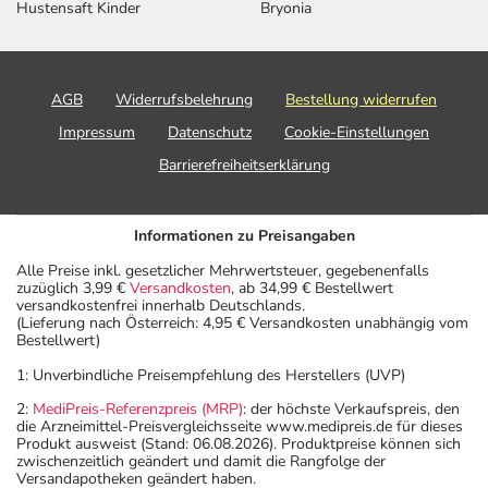
zurückliegt.
Hustensaft Kinder
Bryonia
- Alkoholgenuss soll während der Behandlung möglichst
vermieden werden. In kleinen Mengen (z.B. 1 Glas
trockenen Wein) und in Verbindung mit einer Mahlzeit ist
AGB
Widerrufsbelehrung
Bestellung widerrufen
der Konsum von Alkohol möglich. Stark zuckerhaltige
Impressum
Datenschutz
Cookie-Einstellungen
Spirituosen sind selbstverständlich zu vermeiden, schon
allein wegen des Zuckers.
Barrierefreiheitserklärung
Bitte verwenden Sie dieses Arzneimittel nicht mehr nach
dem auf der Packung oder der Umverpackung
Informationen zu Preisangaben
angegebenen Verfallsdatum. Das Verfallsdatum bezieht
sich auf den letzten Tag des angegebenen Monats.
Alle Preise inkl. gesetzlicher Mehrwertsteuer, gegebenenfalls
zuzüglich 3,99 €
Versandkosten
, ab 34,99 € Bestellwert
versandkostenfrei innerhalb Deutschlands.
(Lieferung nach Österreich: 4,95 € Versandkosten unabhängig vom
Bestellwert)
1: Unverbindliche Preisempfehlung des Herstellers (UVP)
2:
MediPreis-Referenzpreis (MRP)
: der höchste Verkaufspreis, den
die Arzneimittel-Preisvergleichsseite www.medipreis.de für dieses
Produkt ausweist (Stand: 06.08.2026). Produktpreise können sich
zwischenzeitlich geändert und damit die Rangfolge der
Versandapotheken geändert haben.