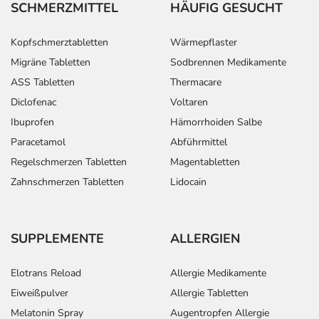
SCHMERZMITTEL
HÄUFIG GESUCHT
Einnahme vergessen?
Setzen Sie die Einnahme zum nächsten vorgeschriebenen
Kopfschmerztabletten
Wärmepflaster
Zeitpunkt ganz normal (also nicht mit der doppelten
Migräne Tabletten
Sodbrennen Medikamente
Menge) fort.
ASS Tabletten
Thermacare
Generell gilt: Achten Sie vor allem bei Säuglingen,
Diclofenac
Voltaren
Kleinkindern und älteren Menschen auf eine
Ibuprofen
Hämorrhoiden Salbe
gewissenhafte Dosierung. Im Zweifelsfalle fragen Sie
Paracetamol
Abführmittel
Ihren Arzt oder Apotheker nach etwaigen Auswirkungen
Regelschmerzen Tabletten
Magentabletten
oder Vorsichtsmaßnahmen.
Zahnschmerzen Tabletten
Lidocain
Eine vom Arzt verordnete Dosierung kann von den
Angaben der Packungsbeilage abweichen. Da der Arzt sie
individuell abstimmt, sollten Sie das Arzneimittel daher
SUPPLEMENTE
ALLERGIEN
nach seinen Anweisungen anwenden.
Elotrans Reload
Allergie Medikamente
Aufbewahrung
Eiweißpulver
Allergie Tabletten
Wichtige Hinweise
Melatonin Spray
Augentropfen Allergie