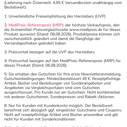
(Lieferung nach Österreich: 4,95 € Versandkosten unabhängig vom
gewissenhafte Dosierung. Im Zweifelsfalle fragen Sie
Bestellwert)
Ihren Arzt oder Apotheker nach etwaigen Auswirkungen
1: Unverbindliche Preisempfehlung des Herstellers (UVP)
oder Vorsichtsmaßnahmen.
2:
MediPreis-Referenzpreis (MRP)
: der höchste Verkaufspreis, den
die Arzneimittel-Preisvergleichsseite www.medipreis.de für dieses
Eine vom Arzt verordnete Dosierung kann von den
Produkt ausweist (Stand: 06.08.2026). Produktpreise können sich
Angaben der Packungsbeilage abweichen. Da der Arzt sie
zwischenzeitlich geändert und damit die Rangfolge der
Versandapotheken geändert haben.
individuell abstimmt, sollten Sie das Arzneimittel daher
nach seinen Anweisungen anwenden.
3: Preisvorteil bezogen auf die UVP des Herstellers
4: Preisvorteil bezogen auf den MediPreis-Referenzpreis (MRP) für
Aufbewahrung
dieses Produkt (Stand: 06.08.2026).
Wichtige Hinweise
5: Sie erhalten den Gutschein für Ihre erste Newsletteranmeldung.
Gutscheinbedingungen: Mindestbestellwert 49 €. Rezeptpflichtige
Artikel, Bücher und Bestellungen von Sonderangeboten und
Was sollten Sie beachten?
Angeboten via Vergleichsportalen sind vom Gutschein
- Vorsicht: Das Reaktionsvermögen kann auch bei
ausgeschlossen. Pro Kunde nur ein Gutschein. Nicht kombinierbar
mit anderen Gutscheinen, Sonderpreisen und Rabatt-Aktionen.
bestimmungsgemäßem Gebrauch beeinträchtigt sein.
Achten Sie vor allem darauf, wenn Sie am Straßenverkehr
8: Nur für Kunden mit Kundenkonto möglich. Der Bestellwert
berechnet sich abzüglich ggf. eingelöster Gutscheine und Coupons.
teilnehmen oder Maschinen (auch im Haushalt) bedienen,
Nicht auf rezeptpflichtige Artikel und Bücher anwendbar und gilt
mit denen Sie sich verletzen können.
nicht für Kunden mit Sonderkonditionen.
- Durch plötzliches Absetzen können Probleme oder