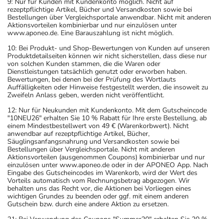
9: Nur für Kunden mit Kundenkonto möglich. Nicht auf
Beschwerden auftreten. Deshalb sollte die Behandlung
rezeptpflichtige Artikel, Bücher und Versandkosten sowie bei
Bestellungen über Vergleichsportale anwendbar. Nicht mit anderen
langsam, das heißt mit einem schrittweisen
Aktionsvorteilen kombinierbar und nur einzulösen unter
Ausschleichen der Dosis, beendet werden. Lassen Sie
www.aponeo.de. Eine Barauszahlung ist nicht möglich.
sich dazu am besten von Ihrem Arzt oder Apotheker
10: Bei Produkt- und Shop-Bewertungen von Kunden auf unseren
Produktdetailseiten können wir nicht sicherstellen, dass diese nur
beraten.
von solchen Kunden stammen, die die Waren oder
- Vorsicht bei Allergie gegen Propylenglykol und ähnliche
Dienstleistungen tatsächlich genutzt oder erworben haben.
Bewertungen, bei denen bei der Prüfung des Wortlauts
Stoffe!
Auffälligkeiten oder Hinweise festgestellt werden, die insoweit zu
- Vorsicht bei Allergie gegen Polyethylenglykol(PEG)-
Zweifeln Anlass geben, werden nicht veröffentlicht.
haltige Stoffe!
12: Nur für Neukunden mit Kundenkonto. Mit dem Gutscheincode
- Es kann Arzneimittel geben, mit denen
"10NEU26" erhalten Sie 10 % Rabatt für Ihre erste Bestellung, ab
einem Mindestbestellwert von 49 € (Warenkorbwert). Nicht
Wechselwirkungen auftreten. Sie sollten deswegen
anwendbar auf rezeptpflichtige Artikel, Bücher,
generell vor der Behandlung mit einem neuen
Säuglingsanfangsnahrung und Versandkosten sowie bei
Bestellungen über Vergleichsportale. Nicht mit anderen
Arzneimittel jedes andere, das Sie bereits anwenden,
Aktionsvorteilen (ausgenommen Coupons) kombinierbar und nur
dem Arzt oder Apotheker angeben. Das gilt auch für
einzulösen unter www.aponeo.de oder in der APONEO App. Nach
Eingabe des Gutscheincodes im Warenkorb, wird der Wert des
Arzneimittel, die Sie selbst kaufen, nur gelegentlich
Vorteils automatisch vom Rechnungsbetrag abgezogen. Wir
anwenden oder deren Anwendung schon einige Zeit
behalten uns das Recht vor, die Aktionen bei Vorliegen eines
wichtigen Grundes zu beenden oder ggf. mit einem anderen
zurückliegt.
Gutschein bzw. durch eine andere Aktion zu ersetzen.
Bitte verwenden Sie dieses Arzneimittel nicht mehr nach