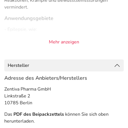
Reaktionen, Krämpfe und Bewusstseinsstörungen
vermindert.
Anwendungsgebiete
- Epilepsie, wie:
- Epilepsie, fokal (auf einen Körperteil oder Funktion
Mehr anzeigen
begrenzte Anfälle)
- Epilepsie, fokal, sekundär generalisiert (erst lokal, dann
ausgeweitet)
- Epilepsie, wie:
Hersteller
- Epilepsie, fokal (auf einen Körperteil oder Funktion
begrenzte Anfälle)
Adresse des Anbieters/Herstellers
- Epilepsie, fokal, sekundär generalisiert (erst lokal, dann
Zentiva Pharma GmbH
ausgeweitet)
Linkstraße 2
- Epilepsie (generalisiert) (Krampfanfall im ganzen
10785 Berlin
Körper)
Das
PDF des Beipackzettels
können Sie sich oben
Gegenanzeigen
herunterladen.
Was spricht gegen eine Anwendung?