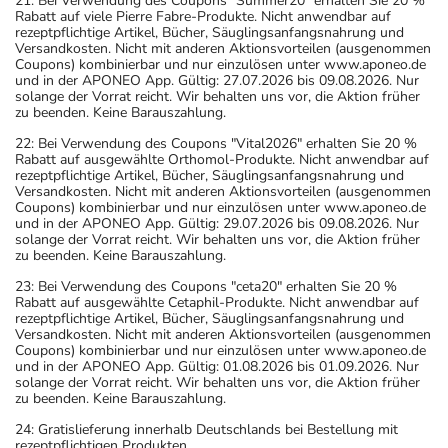
21: Bei Verwendung des Coupons "Summer20" erhalten Sie 20 %
dem auf der Packung oder der Umverpackung
Rabatt auf viele Pierre Fabre-Produkte. Nicht anwendbar auf
angegebenen Verfallsdatum. Das Verfallsdatum bezieht
rezeptpflichtige Artikel, Bücher, Säuglingsanfangsnahrung und
Versandkosten. Nicht mit anderen Aktionsvorteilen (ausgenommen
sich auf den letzten Tag des angegebenen Monats.
Coupons) kombinierbar und nur einzulösen unter www.aponeo.de
und in der APONEO App. Gültig: 27.07.2026 bis 09.08.2026. Nur
solange der Vorrat reicht. Wir behalten uns vor, die Aktion früher
zu beenden. Keine Barauszahlung.
22: Bei Verwendung des Coupons "Vital2026" erhalten Sie 20 %
Rabatt auf ausgewählte Orthomol-Produkte. Nicht anwendbar auf
rezeptpflichtige Artikel, Bücher, Säuglingsanfangsnahrung und
Versandkosten. Nicht mit anderen Aktionsvorteilen (ausgenommen
Coupons) kombinierbar und nur einzulösen unter www.aponeo.de
und in der APONEO App. Gültig: 29.07.2026 bis 09.08.2026. Nur
solange der Vorrat reicht. Wir behalten uns vor, die Aktion früher
zu beenden. Keine Barauszahlung.
23: Bei Verwendung des Coupons "ceta20" erhalten Sie 20 %
Rabatt auf ausgewählte Cetaphil-Produkte. Nicht anwendbar auf
rezeptpflichtige Artikel, Bücher, Säuglingsanfangsnahrung und
Versandkosten. Nicht mit anderen Aktionsvorteilen (ausgenommen
Coupons) kombinierbar und nur einzulösen unter www.aponeo.de
und in der APONEO App. Gültig: 01.08.2026 bis 01.09.2026. Nur
solange der Vorrat reicht. Wir behalten uns vor, die Aktion früher
zu beenden. Keine Barauszahlung.
24: Gratislieferung innerhalb Deutschlands bei Bestellung mit
rezeptpflichtigen Produkten.