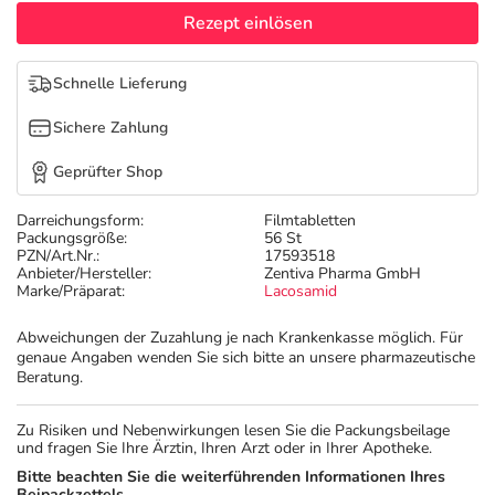
Refluthin, Lasea & Carmenthin Deals
Sport & Fitness
Täglich gut versorgt
Rezept einlösen
Salus Deals
Tierapotheke
Schnelle Lieferung
Sichere Zahlung
Vitamine & Mineralstoffe
Geprüfter Shop
Marken
Darreichungsform:
Filmtabletten
Packungsgröße:
56 St
PZN/Art.Nr.:
17593518
Anbieter/Hersteller:
Zentiva Pharma GmbH
Marke/Präparat:
Lacosamid
Abweichungen der Zuzahlung je nach Krankenkasse möglich. Für
genaue Angaben wenden Sie sich bitte an unsere pharmazeutische
Beratung.
Zu Risiken und Nebenwirkungen lesen Sie die Packungsbeilage
und fragen Sie Ihre Ärztin, Ihren Arzt oder in Ihrer Apotheke.
Bitte beachten Sie die weiterführenden Informationen Ihres
Beipackzettels.