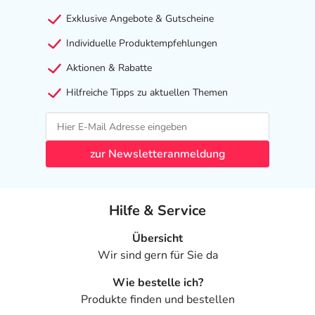
- Schwindel
Exklusive Angebote & Gutscheine
- Kopfschmerzen
Individuelle Produktempfehlungen
- Epilepsie mit kleinen Muskelzuckungen
- Störung der Bewegungskoordination
Aktionen & Rabatte
- Gleichgewichtsstörungen
Hilfreiche Tipps zu aktuellen Themen
- Gedächtnisstörungen
- Beeinträchtigung der Denkleistung (kognitive Störung)
- Schläfrigkeit
- Zittern
zur Newsletteranmeldung
- Taubheitsgefühl
- Gestörte Sprechmotorik
- Aufmerksamkeitsstörungen
Hilfe & Service
- Missempfindungen
- Ohnmachtsanfall
Übersicht
- Störung des Bewegungsablaufs (Dyskinesie)
Wir sind gern für Sie da
- Sehstörungen, wie:
Wie bestelle ich?
- Doppeltsehen
Produkte finden und bestellen
- Augenzittern