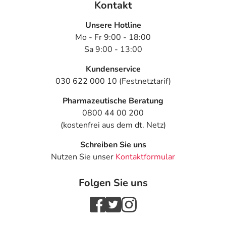
Kontakt
- Juckreiz
- Hautausschlag
Unsere Hotline
- Spontan auftretende (Schleim-) Haut-Schwellung
Mo - Fr 9:00 - 18:00
(Angioödem)
Sa 9:00 - 13:00
- Nesselausschlag (Urtikaria)
- Muskelkrampf
Kundenservice
- Gangunsicherheit
030 622 000 10 (Festnetztarif)
- Allgemeine Schwäche
Pharmazeutische Beratung
- Müdigkeit
0800 44 00 200
- Reizbarkeit
(kostenfrei aus dem dt. Netz)
- Gefühl der Betrunkenheit
- Stürze
Schreiben Sie uns
- Hautwunden
Nutzen Sie unser
Kontaktformular
- Prellung
- Gestörter Herzschlag bei der Überleitung vom Vorhof
Folgen Sie uns
zur Kammer (AV-Block)
- Langsamer Puls (Bradykardie)
- Herzrhythmusstörung mit stark beschleunigtem
Herzschlag im Vorhof (Vorhofflimmern)