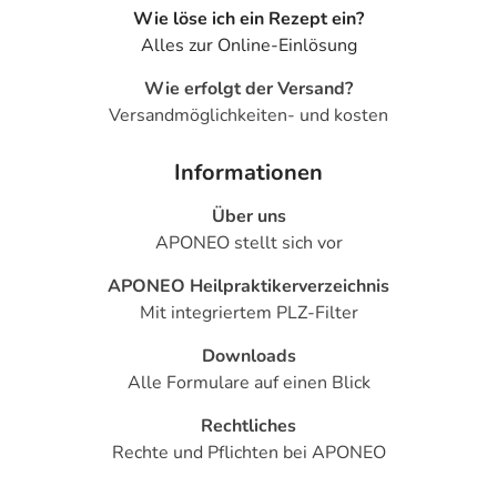
- Verschwommenes Sehen
Wie löse ich ein Rezept ein?
- Ohrengeräusche (Tinnitus)
Alles zur Online-Einlösung
- Übelkeit
- Erbrechen
Wie erfolgt der Versand?
- Verstopfung
Versandmöglichkeiten- und kosten
- Blähungen
- Magen-Darm-Beschwerden
Informationen
- Mundtrockenheit
Über uns
- Durchfall
APONEO stellt sich vor
- Depression
- Verwirrtheit
APONEO Heilpraktikerverzeichnis
- Schlaflosigkeit
Mit integriertem PLZ-Filter
- Aggression
- Antriebssteigerung
Downloads
- Euphorische Stimmung
Alle Formulare auf einen Blick
- Psychotische Erkrankungen
Rechtliches
- Selbstmordgedanken
Rechte und Pflichten bei APONEO
- Sinnestäuschung (Halluzination)
- Überempfindlichkeitsreaktionen der Haut, wie: