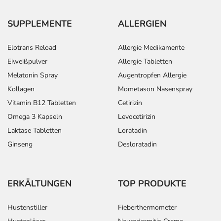
Folgebehandlung:
Kinder und
2 Tabletten
2-mal täglich
SUPPLEMENTE
ALLERGIEN
Jugendliche
ab 50 kg
und
Elotrans Reload
Allergie Medikamente
Erwachsene
Eiweißpulver
Allergie Tabletten
Melatonin Spray
Augentropfen Allergie
Kollagen
Mometason Nasenspray
Anwendungshinweise
Vitamin B12 Tabletten
Cetirizin
Omega 3 Kapseln
Levocetirizin
Die Gesamtdosis sollte nicht ohne Rücksprache mit
einem Arzt oder Apotheker überschritten werden.
Laktase Tabletten
Loratadin
Ginseng
Desloratadin
Art der Anwendung?
Nehmen Sie das Arzneimittel mit Flüssigkeit (z.B. 1 Glas
Wasser) ein.
ERKÄLTUNGEN
TOP PRODUKTE
Dauer der Anwendung?
Hustenstiller
Fieberthermometer
Die Anwendungsdauer richtet sich nach Art der