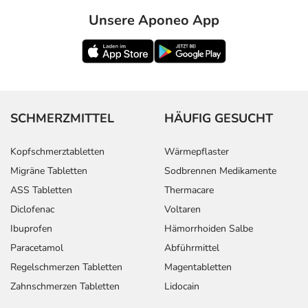
- Erhöhte Leberenzymwerte
Unsere Aponeo App
Bemerken Sie eine Befindlichkeitsstörung oder
Veränderung während der Behandlung, wenden Sie sich
an Ihren Arzt oder Apotheker.
Für die Information an dieser Stelle werden vor allem
SCHMERZMITTEL
HÄUFIG GESUCHT
Nebenwirkungen berücksichtigt, die bei mindestens
einem von 1.000 behandelten Patienten auftreten.
Kopfschmerztabletten
Wärmepflaster
Dosierung
Migräne Tabletten
Sodbrennen Medikamente
ASS Tabletten
Thermacare
Text
Personen
Einzeldosis
Gesamtdosi
Diclofenac
Voltaren
Ibuprofen
Hämorrhoiden Salbe
Behandlungsbeginn:
Kinder und
1 Tablette
2-mal täglich
Jugendliche
Paracetamol
Abführmittel
ab 50 kg
Regelschmerzen Tabletten
Magentabletten
und
Zahnschmerzen Tabletten
Lidocain
Erwachsene