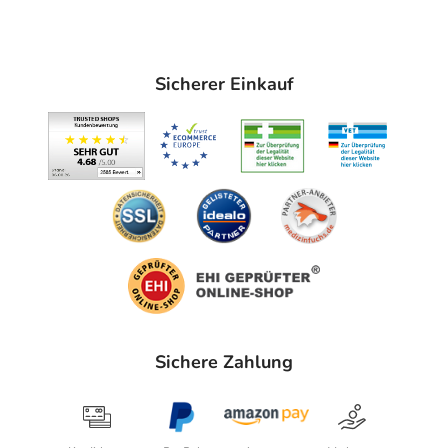
Immer:
- Überempfindlichkeit gegen die Inhaltsstoffe
Sicherer Einkauf
- AV-Block (Störung der Erregungsleitung vom Vorhof
des Herzens zur Kammer), 2. und 3. Grad
Unter Umständen - sprechen Sie hierzu mit Ihrem Arzt
oder Apotheker:
- Herzerkrankungen, wie:
- Erregungsleitungsstörungen am Herzen
- Herzinfarkt in der Vorgeschichte
- Herzschwäche
- Eingeschränkte Nierenfunktion
Welche Altersgruppe ist zu beachten?
Sichere Zahlung
- Säuglinge und Kleinkinder unter 2 Jahren: Das
Arzneimittel sollte in der Regel in dieser Altersgruppe
nicht angewendet werden.