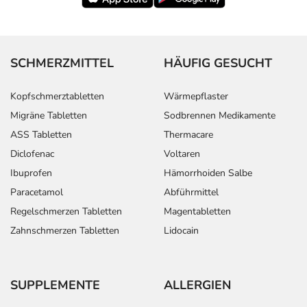
angegebenen Verfallsdatum. Das Verfallsdatum bezieht
sich auf den letzten Tag des angegebenen Monats.
SCHMERZMITTEL
HÄUFIG GESUCHT
Kopfschmerztabletten
Wärmepflaster
Migräne Tabletten
Sodbrennen Medikamente
ASS Tabletten
Thermacare
Diclofenac
Voltaren
Ibuprofen
Hämorrhoiden Salbe
Paracetamol
Abführmittel
Regelschmerzen Tabletten
Magentabletten
Zahnschmerzen Tabletten
Lidocain
SUPPLEMENTE
ALLERGIEN