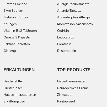
Elotrans Reload
Allergie Medikamente
Eiweißpulver
Allergie Tabletten
Melatonin Spray
Augentropfen Allergie
Kollagen
Mometason Nasenspray
Vitamin B12 Tabletten
Cetirizin
Omega 3 Kapseln
Levocetirizin
Laktase Tabletten
Loratadin
Ginseng
Desloratadin
ERKÄLTUNGEN
TOP PRODUKTE
Hustenstiller
Fieberthermometer
Hustenlöser
Neurodermitis Creme
Halsschmerztabletten
Zinksalbe
Erkältungsbad
Pantoprazol