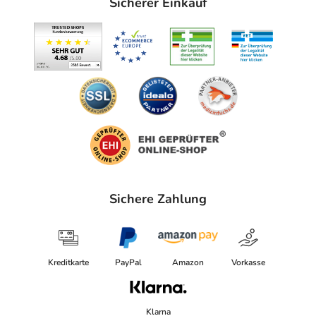
Sicherer Einkauf
Erwägung zu ziehen.
Ist Ihnen das Arzneimittel trotz einer Gegenanzeige
verordnet worden, sprechen Sie mit Ihrem Arzt oder
Apotheker. Der therapeutische Nutzen kann höher sein,
als das Risiko, das die Anwendung bei einer
Gegenanzeige in sich birgt.
Nebenwirkungen
Welche unerwünschten Wirkungen können auftreten?
Sichere Zahlung
- Unterzuckerung
- Kopfschmerzen
- Schwindel
- Verstopfung
Kreditkarte
PayPal
Amazon
Vorkasse
- Juckreiz
Bemerken Sie eine Befindlichkeitsstörung oder
Klarna