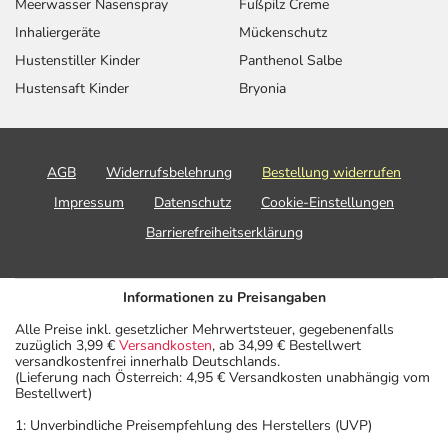
Meerwasser Nasenspray
Fußpilz Creme
Inhaliergeräte
Mückenschutz
Hustenstiller Kinder
Panthenol Salbe
Hustensaft Kinder
Bryonia
AGB
Widerrufsbelehrung
Bestellung widerrufen
Impressum
Datenschutz
Cookie-Einstellungen
Barrierefreiheitserklärung
Informationen zu Preisangaben
Alle Preise inkl. gesetzlicher Mehrwertsteuer, gegebenenfalls
zuzüglich 3,99 €
Versandkosten
, ab 34,99 € Bestellwert
versandkostenfrei innerhalb Deutschlands.
(Lieferung nach Österreich: 4,95 € Versandkosten unabhängig vom
Bestellwert)
1: Unverbindliche Preisempfehlung des Herstellers (UVP)