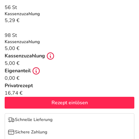
Refluthin, Lasea & Carmenthin Deals
Sport & Fitness
Täglich gut versorgt
56 St
Kassenzuzahlung
Salus Deals
Tierapotheke
5,29 €
98 St
Vitamine & Mineralstoffe
Kassenzuzahlung
5,00 €
Marken
Kassenzuzahlung
5,00 €
Eigenanteil
0,00 €
Privatrezept
16,74 €
Rezept einlösen
Schnelle Lieferung
Sichere Zahlung