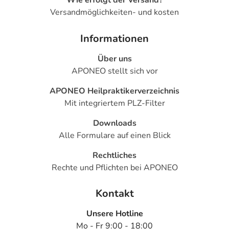
Wie erfolgt der Versand?
Versandmöglichkeiten- und kosten
Einnahme vergessen?
Setzen Sie die Einnahme zum nächsten vorgeschriebenen
Informationen
Zeitpunkt ganz normal (also nicht mit der doppelten
Menge) fort.
Über uns
APONEO stellt sich vor
Generell gilt: Achten Sie vor allem bei Säuglingen,
Kleinkindern und älteren Menschen auf eine
APONEO Heilpraktikerverzeichnis
gewissenhafte Dosierung. Im Zweifelsfalle fragen Sie
Mit integriertem PLZ-Filter
Ihren Arzt oder Apotheker nach etwaigen Auswirkungen
Downloads
oder Vorsichtsmaßnahmen.
Alle Formulare auf einen Blick
Eine vom Arzt verordnete Dosierung kann von den
Rechtliches
Angaben der Packungsbeilage abweichen. Da der Arzt sie
Rechte und Pflichten bei APONEO
individuell abstimmt, sollten Sie das Arzneimittel daher
nach seinen Anweisungen anwenden.
Kontakt
Aufbewahrung
Unsere Hotline
Wichtige Hinweise
Mo - Fr 9:00 - 18:00