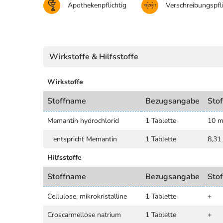
Apothekenpflichtig
Verschreibungspfli
Wirkstoffe & Hilfsstoffe
Wirkstoffe
Stoffname
Bezugsangabe
Sto
Memantin hydrochlorid
1 Tablette
10 
entspricht Memantin
1 Tablette
8,31
Hilfsstoffe
Stoffname
Bezugsangabe
Sto
Cellulose, mikrokristalline
1 Tablette
+
Croscarmellose natrium
1 Tablette
+