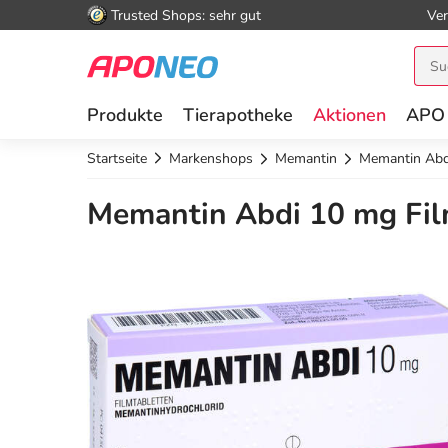
Trusted Shops: sehr gut
Ver
Produkte
Tierapotheke
Aktionen
APO
Startseite
Markenshops
Memantin
Memantin Abd
Memantin Abdi 10 mg Film