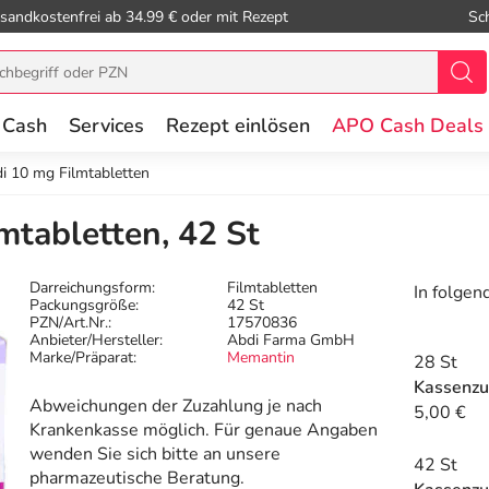
sandkostenfrei ab 34.99 € oder mit Rezept
Sc
 Cash
Services
Rezept einlösen
APO Cash Deals
i 10 mg Filmtabletten
tabletten, 42 St
Darreichungsform:
Filmtabletten
In folgen
Packungsgröße:
42 St
PZN/Art.Nr.:
17570836
Anbieter/Hersteller:
Abdi Farma GmbH
Marke/Präparat:
Memantin
28 St
Kassenzu
Abweichungen der Zuzahlung je nach
5,00 €
Krankenkasse möglich. Für genaue Angaben
wenden Sie sich bitte an unsere
42 St
pharmazeutische Beratung.