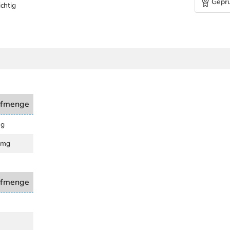
Geprü
chtig
ffmenge
mg
 mg
ffmenge