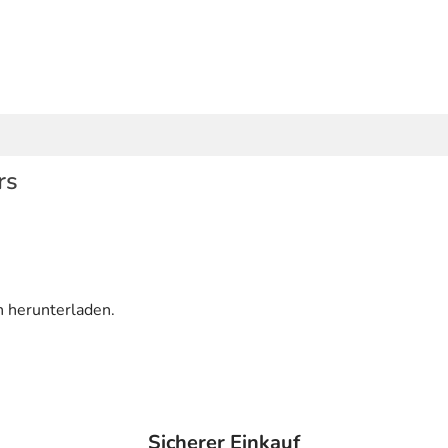
rs
n herunterladen.
Sicherer Einkauf