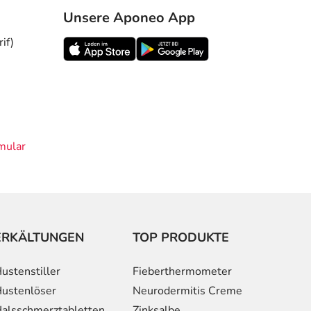
Unsere Aponeo App
if)
mular
ERKÄLTUNGEN
TOP PRODUKTE
ustenstiller
Fieberthermometer
ustenlöser
Neurodermitis Creme
alsschmerztabletten
Zinksalbe