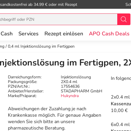
sandkostenfrei ab 34.99 € oder mit Rezept
Sc
 Cash
Services
Rezept einlösen
APO Cash Deals
g / 0,4 ml Injektionslösung im Fertigpen
njektionslösung im Fertigpen, 2
Darreichungsform:
Injektionslösung
In folgen
Packungsgröße:
2X0.4 ml
PZN/Art.Nr.:
17554636
Anbieter/Hersteller:
STADAPHARM GmbH
Marke/Präparat:
Hukyndra
2x0.4 ml
Kassenzu
Abweichungen der Zuzahlung je nach
10,00 €
Krankenkasse möglich. Für genaue Angaben
wenden Sie sich bitte an unsere
6x0.4 ml
pharmazeutische Beratung.