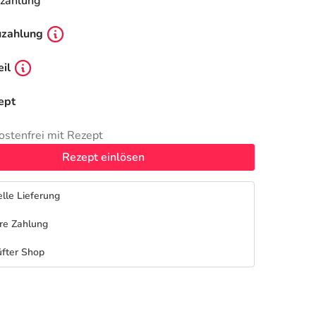
zahlung
uzahlung
il
ept
ostenfrei mit Rezept
Rezept einlösen
lle Lieferung
re Zahlung
fter Shop