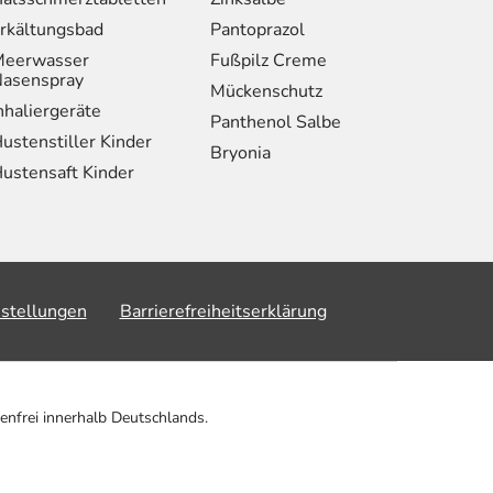
rkältungsbad
Pantoprazol
eerwasser
Fußpilz Creme
asenspray
Mückenschutz
nhaliergeräte
Panthenol Salbe
ustenstiller Kinder
Bryonia
ustensaft Kinder
nstellungen
Barrierefreiheitserklärung
enfrei innerhalb Deutschlands.