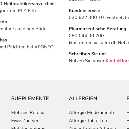
Heilpraktikerverzeichnis
griertem PLZ-Filter
Kundenservice
030 622 000 10 (Festnetztar
ads
mulare auf einen Blick
Pharmazeutische Beratung
0800 44 00 200
ches
(kostenfrei aus dem dt. Netz)
und Pflichten bei APONEO
Schreiben Sie uns
Nutzen Sie unser
Kontaktfor
SUPPLEMENTE
ALLERGIEN
Elotrans Reload
Allergie Medikamente
H
Eiweißpulver
Allergie Tabletten
H
Melatonin Spray
Augentropfen Allergie
H