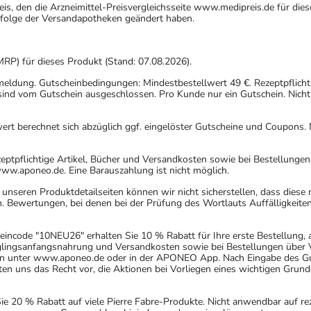
eis, den die Arzneimittel-Preisvergleichsseite www.medipreis.de für die
gfolge der Versandapotheken geändert haben.
MRP) für dieses Produkt (Stand: 07.08.2026).
nmeldung. Gutscheinbedingungen: Mindestbestellwert 49 €. Rezeptpflicht
ind vom Gutschein ausgeschlossen. Pro Kunde nur ein Gutschein. Nicht
rt berechnet sich abzüglich ggf. eingelöster Gutscheine und Coupons. N
eptpflichtige Artikel, Bücher und Versandkosten sowie bei Bestellunge
www.aponeo.de. Eine Barauszahlung ist nicht möglich.
nseren Produktdetailseiten können wir nicht sicherstellen, dass diese
. Bewertungen, bei denen bei der Prüfung des Wortlauts Auffälligkeiten
incode "10NEU26" erhalten Sie 10 % Rabatt für Ihre erste Bestellung,
uglingsanfangsnahrung und Versandkosten sowie bei Bestellungen über Ve
n unter www.aponeo.de oder in der APONEO App. Nach Eingabe des Gut
 uns das Recht vor, die Aktionen bei Vorliegen eines wichtigen Grund
20 % Rabatt auf viele Pierre Fabre-Produkte. Nicht anwendbar auf rez