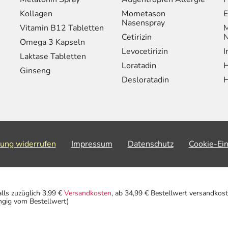
Kollagen
Mometason
E
Nasenspray
Vitamin B12 Tabletten
M
Cetirizin
N
Omega 3 Kapseln
Levocetirizin
I
Laktase Tabletten
Loratadin
H
Ginseng
Desloratadin
H
lung widerrufen
Impressum
Datenschutz
Cookie-Ei
alls zuzüglich 3,99 €
Versandkosten
, ab 34,99 € Bestellwert versandkost
ngig vom Bestellwert)