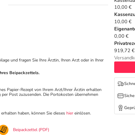
Kassenzu
10,00 €
Kassenz
10,00 €
Eigenante
0,00 €
Privatrez
919,72 €
Versandk
ge und fragen Sie Ihre Ärztin, Ihren Arzt oder in Ihrer
hres Beipackzettels.
Schne
hes Papier-Rezept von Ihrem Arzt/Ihrer Ärztin erhalten
ung per Post zuzusenden. Die Portokosten übernehmen
Siche
Geprü
n erhalten haben, können Sie dieses
hier
einlösen.
Beipackzettel (PDF)