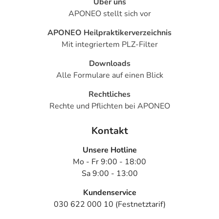
Über uns
Vorsicht anzuwenden.
APONEO stellt sich vor
APONEO Heilpraktikerverzeichnis
Was ist mit Schwangerschaft und Stillzeit?
Mit integriertem PLZ-Filter
- Schwangerschaft: Wenden Sie sich an Ihren Arzt. Es
spielen verschiedene Überlegungen eine Rolle, ob und
Downloads
wie das Arzneimittel in der Schwangerschaft angewendet
Alle Formulare auf einen Blick
werden kann.
- Stillzeit: Wenden Sie sich an Ihren Arzt oder Apotheker.
Rechtliches
Er wird Ihre besondere Ausgangslage prüfen und Sie
Rechte und Pflichten bei APONEO
entsprechend beraten, ob und wie Sie mit dem Stillen
weitermachen können.
Kontakt
Unsere Hotline
Ist Ihnen das Arzneimittel trotz einer Gegenanzeige
Mo - Fr 9:00 - 18:00
verordnet worden, sprechen Sie mit Ihrem Arzt oder
Sa 9:00 - 13:00
Apotheker. Der therapeutische Nutzen kann höher sein,
als das Risiko, das die Anwendung bei einer
Kundenservice
Gegenanzeige in sich birgt.
030 622 000 10 (Festnetztarif)
Nebenwirkungen