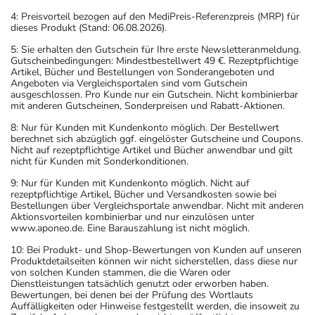
4: Preisvorteil bezogen auf den MediPreis-Referenzpreis (MRP) für
Art der Anwendung?
dieses Produkt (Stand: 06.08.2026).
Nehmen Sie das Arzneimittel unzerkaut mit Flüssigkeit
5: Sie erhalten den Gutschein für Ihre erste Newsletteranmeldung.
(z.B. 1 Glas Wasser) ein.
Gutscheinbedingungen: Mindestbestellwert 49 €. Rezeptpflichtige
Artikel, Bücher und Bestellungen von Sonderangeboten und
Angeboten via Vergleichsportalen sind vom Gutschein
Dauer der Anwendung?
ausgeschlossen. Pro Kunde nur ein Gutschein. Nicht kombinierbar
Die Anwendungsdauer richtet sich nach Art der
mit anderen Gutscheinen, Sonderpreisen und Rabatt-Aktionen.
Beschwerde und/oder Dauer der Erkrankung und wird
8: Nur für Kunden mit Kundenkonto möglich. Der Bestellwert
deshalb nur von Ihrem Arzt bestimmt. Das Arzneimittel
berechnet sich abzüglich ggf. eingelöster Gutscheine und Coupons.
Nicht auf rezeptpflichtige Artikel und Bücher anwendbar und gilt
sollte noch 2-3 Tage nach Abklingen der Beschwerden
nicht für Kunden mit Sonderkonditionen.
genommen werden. Die empfohlene Anwendungsdauer
9: Nur für Kunden mit Kundenkonto möglich. Nicht auf
beträgt 5-8 Tage, bei Pneumocystis-carinii-Pneumonie
rezeptpflichtige Artikel, Bücher und Versandkosten sowie bei
mindestens 14 Tage, zur Vorbeugung gegen
Bestellungen über Vergleichsportale anwendbar. Nicht mit anderen
Aktionsvorteilen kombinierbar und nur einzulösen unter
Wiederauftreten von Infektionen der Harnwege 3-12
www.aponeo.de. Eine Barauszahlung ist nicht möglich.
Monate, bei Harnblasenentzündung der Frau einmalige
10: Bei Produkt- und Shop-Bewertungen von Kunden auf unseren
Einnahme.
Produktdetailseiten können wir nicht sicherstellen, dass diese nur
von solchen Kunden stammen, die die Waren oder
Dienstleistungen tatsächlich genutzt oder erworben haben.
Überdosierung?
Bewertungen, bei denen bei der Prüfung des Wortlauts
Es kann zu einer Vielzahl von
Auffälligkeiten oder Hinweise festgestellt werden, die insoweit zu