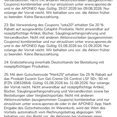
Versandkosten. Nicht mit anderen Aktionsvorteilen (ausgenommen
Haut während der Anwendung des Arzneimittels
Coupons) kombinierbar und nur einzulösen unter www.aponeo.de
und in der APONEO App. Gültig: 29.07.2026 bis 09.08.2026. Nur
empfindlicher reagiert.
solange der Vorrat reicht. Wir behalten uns vor, die Aktion früher
- Das Arzneimittel darf nicht vorzeitig abgesetzt werden,
zu beenden. Keine Barauszahlung.
weil sonst mit einem (erneuten) Ausbruch der Krankheit
23: Bei Verwendung des Coupons "ceta20" erhalten Sie 20 %
zu rechnen ist.
Rabatt auf ausgewählte Cetaphil-Produkte. Nicht anwendbar auf
rezeptpflichtige Artikel, Bücher, Säuglingsanfangsnahrung und
- Vorsicht bei Allergie gegen Sulfonamide!
Versandkosten. Nicht mit anderen Aktionsvorteilen (ausgenommen
- Vorsicht bei Allergie gegen Maisstärke!
Coupons) kombinierbar und nur einzulösen unter www.aponeo.de
und in der APONEO App. Gültig: 01.08.2026 bis 01.09.2026. Nur
- Vorsicht bei Allergie gegen Bindemittel (z.B.
solange der Vorrat reicht. Wir behalten uns vor, die Aktion früher
Carboxymethylcellulose mit der E-Nummer E 466)!
zu beenden. Keine Barauszahlung.
- Vorsicht bei Alpha-Gal-Allergie (Allergie gegen rotes
24: Gratislieferung innerhalb Deutschlands bei Bestellung mit
Fleisch)!
rezeptpflichtigen Produkten.
- Vorsicht bei Allergie gegen Natriumlaurylsulfat und
25: Mit dem Gutscheincode "Merit25" erhalten Sie 25 % Rabatt auf
ähnliche Stoffe!
das Produkt Eucerin Sun Gel-Creme Oil Control LSF 50+, 50 ml
(PZN 10832664). Gültig: 01.08.2026 bis 31.08.2026. Nur solange
- Es kann Arzneimittel geben, mit denen
der Vorrat reicht. Nicht anwendbar auf rezeptpflichtige Artikel,
Wechselwirkungen auftreten. Sie sollten deswegen
Bücher, Säuglingsanfangsnahrung und Versandkosten sowie bei
Bestellungen über Vergleichsportale. Nicht mit anderen
generell vor der Behandlung mit einem neuen
Aktionsvorteilen (ausgenommen Coupons) kombinierbar und nur
Arzneimittel jedes andere, das Sie bereits anwenden,
einzulösen unter www.aponeo.de oder in der APONEO App. Nach
Eingabe des Gutscheincodes im Warenkorb, wird der Wert des
dem Arzt oder Apotheker angeben. Das gilt auch für
Vorteils automatisch vom Rechnungsbetrag abgezogen. Wir
Arzneimittel, die Sie selbst kaufen, nur gelegentlich
behalten uns das Recht vor, die Aktionen bei Vorliegen eines