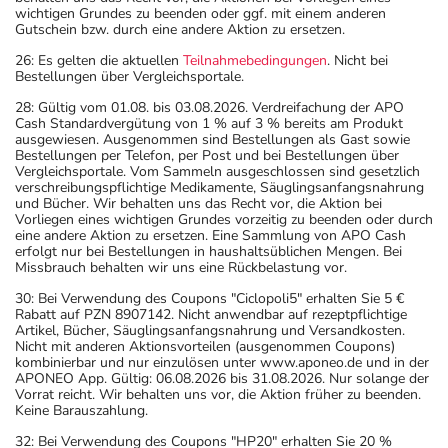
wichtigen Grundes zu beenden oder ggf. mit einem anderen
anwenden oder deren Anwendung schon einige Zeit
Gutschein bzw. durch eine andere Aktion zu ersetzen.
zurückliegt.
26: Es gelten die aktuellen
Teilnahmebedingungen
. Nicht bei
Bitte verwenden Sie dieses Arzneimittel nicht mehr nach
Bestellungen über Vergleichsportale.
dem auf der Packung oder der Umverpackung
28: Gültig vom 01.08. bis 03.08.2026. Verdreifachung der APO
angegebenen Verfallsdatum. Das Verfallsdatum bezieht
Cash Standardvergütung von 1 % auf 3 % bereits am Produkt
sich auf den letzten Tag des angegebenen Monats.
ausgewiesen. Ausgenommen sind Bestellungen als Gast sowie
Bestellungen per Telefon, per Post und bei Bestellungen über
Vergleichsportale. Vom Sammeln ausgeschlossen sind gesetzlich
verschreibungspflichtige Medikamente, Säuglingsanfangsnahrung
und Bücher. Wir behalten uns das Recht vor, die Aktion bei
Vorliegen eines wichtigen Grundes vorzeitig zu beenden oder durch
eine andere Aktion zu ersetzen. Eine Sammlung von APO Cash
erfolgt nur bei Bestellungen in haushaltsüblichen Mengen. Bei
Missbrauch behalten wir uns eine Rückbelastung vor.
30: Bei Verwendung des Coupons "Ciclopoli5" erhalten Sie 5 €
Rabatt auf PZN 8907142. Nicht anwendbar auf rezeptpflichtige
Artikel, Bücher, Säuglingsanfangsnahrung und Versandkosten.
Nicht mit anderen Aktionsvorteilen (ausgenommen Coupons)
kombinierbar und nur einzulösen unter www.aponeo.de und in der
APONEO App. Gültig: 06.08.2026 bis 31.08.2026. Nur solange der
Vorrat reicht. Wir behalten uns vor, die Aktion früher zu beenden.
Keine Barauszahlung.
32: Bei Verwendung des Coupons "HP20" erhalten Sie 20 %