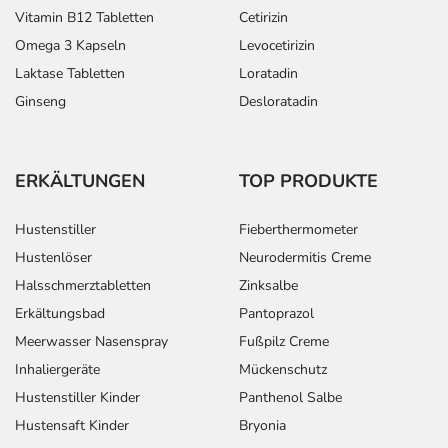
Vitamin B12 Tabletten
Cetirizin
Folgende
Kinder von
1/2 Tablette
2-mal tä
Omega 3 Kapseln
Levocetirizin
Dosierungsempfehlungen
6-12 Jahren
Laktase Tabletten
Loratadin
werden gegeben - die
Dosierung für Ihre
Ginseng
Desloratadin
spezielle Erkrankung
besprechen Sie am
besten mit Ihrem Arzt:
ERKÄLTUNGEN
TOP PRODUKTE
Folgende
Jugendliche
1 Tablette
2-mal tä
Dosierungsempfehlungen
ab 13
Hustenstiller
Fieberthermometer
werden gegeben - die
Jahren und
Hustenlöser
Neurodermitis Creme
Dosierung für Ihre
Erwachsene
spezielle Erkrankung
Halsschmerztabletten
Zinksalbe
besprechen Sie am
Erkältungsbad
Pantoprazol
besten mit Ihrem Arzt:
Meerwasser Nasenspray
Fußpilz Creme
Bei
Jugendliche
3 Tabletten
3 Tablet
Inhaliergeräte
Mückenschutz
Harnblasenentzündung
ab 13
Hustenstiller Kinder
Panthenol Salbe
der Frau - einmalige
Jahren und
Hustensaft Kinder
Bryonia
Gabe:
Erwachsene