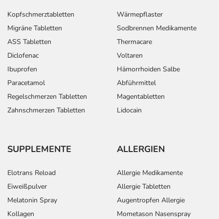
(Purpura)
Kopfschmerztabletten
Wärmepflaster
- Juckreiz (Pruritus)
Migräne Tabletten
Sodbrennen Medikamente
- Erhöhte Lichtempfindlichkeit der Haut
ASS Tabletten
Thermacare
- Durch Gallenstau bedingte Leberschäden
Diclofenac
Voltaren
(cholestatische Hepatose)
- Störungen des Salzhaushaltes (z.B. von Kalium,
Ibuprofen
Hämorrhoiden Salbe
Natrium)
Paracetamol
Abführmittel
Regelschmerzen Tabletten
Magentabletten
Bemerken Sie eine Befindlichkeitsstörung oder
Zahnschmerzen Tabletten
Lidocain
Veränderung während der Behandlung, wenden Sie sich
an Ihren Arzt oder Apotheker.
SUPPLEMENTE
ALLERGIEN
Für die Information an dieser Stelle werden vor allem
Nebenwirkungen berücksichtigt, die bei mindestens
Elotrans Reload
Allergie Medikamente
einem von 1.000 behandelten Patienten auftreten.
Eiweißpulver
Allergie Tabletten
Dosierung
Melatonin Spray
Augentropfen Allergie
Kollagen
Mometason Nasenspray
Text
Personen
Einzeldosis
Gesamt