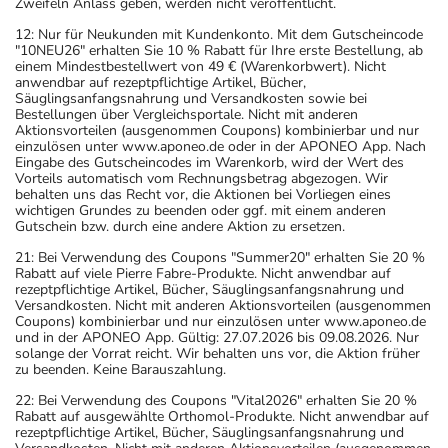
Zweifeln Anlass geben, werden nicht veröffentlicht.
Überdosierungserscheinungen kommen, unter anderem
zu Erbrechen, Durchfall, Schwindel und Kopfschmerzen.
12: Nur für Neukunden mit Kundenkonto. Mit dem Gutscheincode
"10NEU26" erhalten Sie 10 % Rabatt für Ihre erste Bestellung, ab
Setzen Sie sich bei dem Verdacht auf eine Überdosierung
einem Mindestbestellwert von 49 € (Warenkorbwert). Nicht
umgehen
anwendbar auf rezeptpflichtige Artikel, Bücher,
Säuglingsanfangsnahrung und Versandkosten sowie bei
Wichtige Hinweise
Bestellungen über Vergleichsportale. Nicht mit anderen
Aktionsvorteilen (ausgenommen Coupons) kombinierbar und nur
Was sollten Sie beachten?
einzulösen unter www.aponeo.de oder in der APONEO App. Nach
Eingabe des Gutscheincodes im Warenkorb, wird der Wert des
- Vorsicht: Das Reaktionsvermögen kann auch bei
Vorteils automatisch vom Rechnungsbetrag abgezogen. Wir
bestimmungsgemäßem Gebrauch beeinträchtigt sein.
behalten uns das Recht vor, die Aktionen bei Vorliegen eines
wichtigen Grundes zu beenden oder ggf. mit einem anderen
Achten Sie vor allem darauf, wenn Sie am Straßenverkehr
Gutschein bzw. durch eine andere Aktion zu ersetzen.
teilnehmen oder Maschinen (auch im Haushalt) bedienen,
21: Bei Verwendung des Coupons "Summer20" erhalten Sie 20 %
mit denen Sie sich verletzen können.
Rabatt auf viele Pierre Fabre-Produkte. Nicht anwendbar auf
- Die Wirkung der Anti-Baby-Pille kann durch das
rezeptpflichtige Artikel, Bücher, Säuglingsanfangsnahrung und
Versandkosten. Nicht mit anderen Aktionsvorteilen (ausgenommen
Arzneimittel beeinträchtigt werden. Für die Dauer der
Coupons) kombinierbar und nur einzulösen unter www.aponeo.de
Einnahme sollten Sie deshalb zusätzliche Maßnahmen zur
und in der APONEO App. Gültig: 27.07.2026 bis 09.08.2026. Nur
solange der Vorrat reicht. Wir behalten uns vor, die Aktion früher
Empfängnisverhütung treffen.
zu beenden. Keine Barauszahlung.
- Der Urin kann verfärbt werden.
22: Bei Verwendung des Coupons "Vital2026" erhalten Sie 20 %
- Vermeiden Sie übermäßige UV-Strahlung, z.B. in
Rabatt auf ausgewählte Orthomol-Produkte. Nicht anwendbar auf
rezeptpflichtige Artikel, Bücher, Säuglingsanfangsnahrung und
Solarien oder bei ausgedehnten Sonnenbädern, weil die