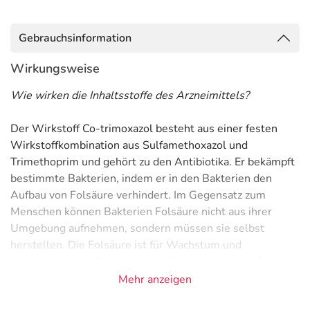
Gebrauchsinformation
Wirkungsweise
Wie wirken die Inhaltsstoffe des Arzneimittels?
Der Wirkstoff Co-trimoxazol besteht aus einer festen
Wirkstoffkombination aus Sulfamethoxazol und
Trimethoprim und gehört zu den Antibiotika. Er bekämpft
bestimmte Bakterien, indem er in den Bakterien den
Aufbau von Folsäure verhindert. Im Gegensatz zum
Menschen können Bakterien Folsäure nicht aus ihrer
Umgebung aufnehmen, sondern müssen sie selbst
herstellen. Die Folsäure ist für Wachstum und
Vermehrung der Bakterien unerlässlich, durch ihr Fehlen
stirbt die Bakterienkolonie aus. Da der Mensch die
Mehr anzeigen
Folsäure, welche zur Gruppe der B-Vitamine gehört, mit