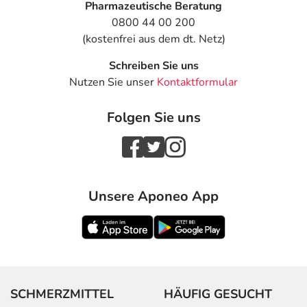
Pharmazeutische Beratung
0800 44 00 200
Welche unerwünschten Wirkungen können auftreten?
(kostenfrei aus dem dt. Netz)
- Magen-Darm-Beschwerden, wie:
Schreiben Sie uns
- Übelkeit
Nutzen Sie unser
Kontaktformular
- Erbrechen
- Durchfälle
Folgen Sie uns
- Bauchschmerzen
- Appetitlosigkeit
- Geschmacksstörungen
- Entzündungen der Mundschleimhaut
- Zahnfleischentzündung
Unsere Aponeo App
- Zungenentzündung
- Tinnitus (Ohrgeräusche)
- Überempfindlichkeitsreaktionen der Haut, wie:
- Hautausschlag, schwerer
- Nesselausschlag
- Hautrötung
SCHMERZMITTEL
HÄUFIG GESUCHT
- Kleinfleckige Haut- und Schleimhauteinblutungen