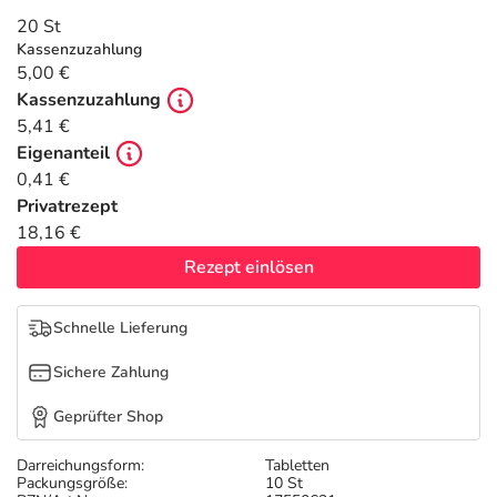
Refluthin, Lasea & Carmenthin Deals
Sport & Fitness
Täglich gut versorgt
20 St
Kassenzuzahlung
Salus Deals
Tierapotheke
5,00 €
Kassenzuzahlung
5,41 €
Vitamine & Mineralstoffe
Eigenanteil
0,41 €
Marken
Privatrezept
18,16 €
Rezept einlösen
Schnelle Lieferung
Sichere Zahlung
Geprüfter Shop
Darreichungsform:
Tabletten
Packungsgröße:
10 St