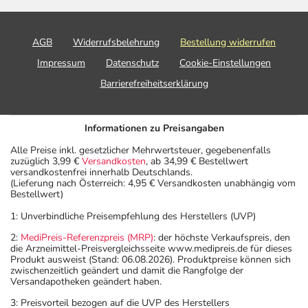
Zur Vorbeugung gegen
Jugendliche
1 Tablette
1-mal tä
Wiederauftreten von
ab 13
Bakterieninfektionen der
Jahren und
AGB
Widerrufsbelehrung
Bestellung widerrufen
Harnwege:
Erwachsene
Impressum
Datenschutz
Cookie-Einstellungen
Donovanose (Granuloma
Jugendliche
1 Tablette
2-mal tä
Barrierefreiheitserklärung
inguinale):
ab 13
Jahren und
Erwachsene
Informationen zu Preisangaben
Alle Preise inkl. gesetzlicher Mehrwertsteuer, gegebenenfalls
zuzüglich 3,99 €
Versandkosten
, ab 34,99 € Bestellwert
Bei Nocardiose:
Jugendliche
1 Tablette
3-mal tä
versandkostenfrei innerhalb Deutschlands.
ab 13
(Lieferung nach Österreich: 4,95 € Versandkosten unabhängig vom
Jahren und
Bestellwert)
Erwachsene
1: Unverbindliche Preisempfehlung des Herstellers (UVP)
2:
MediPreis-Referenzpreis (MRP)
: der höchste Verkaufspreis, den
die Arzneimittel-Preisvergleichsseite www.medipreis.de für dieses
Anwendungshinweise
Produkt ausweist (Stand: 06.08.2026). Produktpreise können sich
zwischenzeitlich geändert und damit die Rangfolge der
Die Gesamtdosis sollte nicht ohne Rücksprache mit
Versandapotheken geändert haben.
einem Arzt oder Apotheker überschritten werden.
3: Preisvorteil bezogen auf die UVP des Herstellers