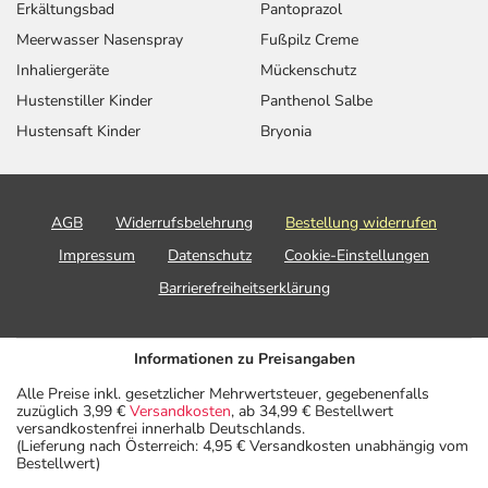
Erkältungsbad
Pantoprazol
Art der Anwendung?
Meerwasser Nasenspray
Fußpilz Creme
Nehmen Sie das Arzneimittel mit Flüssigkeit (z.B. 1 Glas
Inhaliergeräte
Mückenschutz
Wasser) ein.
Hustenstiller Kinder
Panthenol Salbe
Hustensaft Kinder
Bryonia
Dauer der Anwendung?
Die Anwendungsdauer richtet sich nach Art der
Beschwerde und/oder Dauer der Erkrankung und wird
deshalb nur von Ihrem Arzt bestimmt. Prinzipiell ist die
AGB
Widerrufsbelehrung
Bestellung widerrufen
Dauer der Anwendung zeitlich nicht begrenzt, das
Impressum
Datenschutz
Cookie-Einstellungen
Arzneimittel kann daher längerfristig angewendet
Barrierefreiheitserklärung
werden.
Überdosierung?
Informationen zu Preisangaben
Bei einer Überdosierung kann es unter anderem zu
Alle Preise inkl. gesetzlicher Mehrwertsteuer, gegebenenfalls
Übelkeit, Durchfall, Verstopfung und Kopfschmerzen
zuzüglich 3,99 €
Versandkosten
, ab 34,99 € Bestellwert
kommen. Setzen Sie sich bei dem Verdacht auf eine
versandkostenfrei innerhalb Deutschlands.
(Lieferung nach Österreich: 4,95 € Versandkosten unabhängig vom
Überdosierung umgehend mit einem Arzt in Verbindung.
Bestellwert)