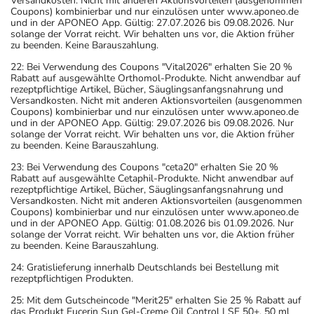
Versandkosten. Nicht mit anderen Aktionsvorteilen (ausgenommen
- Es kann Arzneimittel geben, mit denen
Coupons) kombinierbar und nur einzulösen unter www.aponeo.de
Wechselwirkungen auftreten. Sie sollten deswegen
und in der APONEO App. Gültig: 27.07.2026 bis 09.08.2026. Nur
solange der Vorrat reicht. Wir behalten uns vor, die Aktion früher
generell vor der Behandlung mit einem neuen
zu beenden. Keine Barauszahlung.
Arzneimittel jedes andere, das Sie bereits anwenden,
22: Bei Verwendung des Coupons "Vital2026" erhalten Sie 20 %
dem Arzt oder Apotheker angeben. Das gilt auch für
Rabatt auf ausgewählte Orthomol-Produkte. Nicht anwendbar auf
Arzneimittel, die Sie selbst kaufen, nur gelegentlich
rezeptpflichtige Artikel, Bücher, Säuglingsanfangsnahrung und
Versandkosten. Nicht mit anderen Aktionsvorteilen (ausgenommen
anwenden oder deren Anwendung schon einige Zeit
Coupons) kombinierbar und nur einzulösen unter www.aponeo.de
zurückliegt.
und in der APONEO App. Gültig: 29.07.2026 bis 09.08.2026. Nur
solange der Vorrat reicht. Wir behalten uns vor, die Aktion früher
- Auf Grapefruit sowie Grapefruit-Zubereitungen soll
zu beenden. Keine Barauszahlung.
während der Behandlung mit dem Medikament
23: Bei Verwendung des Coupons "ceta20" erhalten Sie 20 %
vollständig verzichtet werden.
Rabatt auf ausgewählte Cetaphil-Produkte. Nicht anwendbar auf
Bitte verwenden Sie dieses Arzneimittel nicht mehr nach
rezeptpflichtige Artikel, Bücher, Säuglingsanfangsnahrung und
Versandkosten. Nicht mit anderen Aktionsvorteilen (ausgenommen
dem auf der Packung oder der Umverpackung
Coupons) kombinierbar und nur einzulösen unter www.aponeo.de
angegebenen Verfallsdatum. Das Verfallsdatum bezieht
und in der APONEO App. Gültig: 01.08.2026 bis 01.09.2026. Nur
solange der Vorrat reicht. Wir behalten uns vor, die Aktion früher
sich auf den letzten Tag des angegebenen Monats.
zu beenden. Keine Barauszahlung.
24: Gratislieferung innerhalb Deutschlands bei Bestellung mit
rezeptpflichtigen Produkten.
25: Mit dem Gutscheincode "Merit25" erhalten Sie 25 % Rabatt auf
das Produkt Eucerin Sun Gel-Creme Oil Control LSF 50+, 50 ml