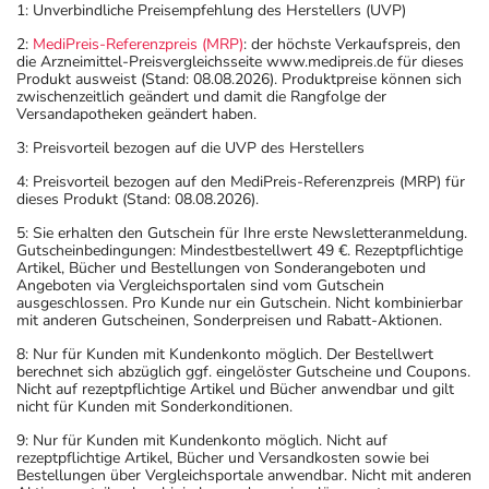
1: Unverbindliche Preisempfehlung des Herstellers (UVP)
Einnahme vergessen?
Setzen Sie die Einnahme zum nächsten vorgeschriebenen
2:
MediPreis-Referenzpreis (MRP)
: der höchste Verkaufspreis, den
die Arzneimittel-Preisvergleichsseite www.medipreis.de für dieses
Zeitpunkt ganz normal (also nicht mit der doppelten
Produkt ausweist (Stand: 08.08.2026). Produktpreise können sich
Menge) fort.
zwischenzeitlich geändert und damit die Rangfolge der
Versandapotheken geändert haben.
3: Preisvorteil bezogen auf die UVP des Herstellers
Generell gilt: Achten Sie vor allem bei Säuglingen,
Kleinkindern und älteren Menschen auf eine
4: Preisvorteil bezogen auf den MediPreis-Referenzpreis (MRP) für
dieses Produkt (Stand: 08.08.2026).
gewissenhafte Dosierung. Im Zweifelsfalle fragen Sie
Ihren Arzt oder Apotheker nach etwaigen Auswirkungen
5: Sie erhalten den Gutschein für Ihre erste Newsletteranmeldung.
Gutscheinbedingungen: Mindestbestellwert 49 €. Rezeptpflichtige
oder Vorsichtsmaßnahmen.
Artikel, Bücher und Bestellungen von Sonderangeboten und
Angeboten via Vergleichsportalen sind vom Gutschein
ausgeschlossen. Pro Kunde nur ein Gutschein. Nicht kombinierbar
Eine vom Arzt verordnete Dosierung kann von den
mit anderen Gutscheinen, Sonderpreisen und Rabatt-Aktionen.
Angaben der Packungsbeilage abweichen. Da der Arzt sie
8: Nur für Kunden mit Kundenkonto möglich. Der Bestellwert
individuell abstimmt, sollten Sie das Arzneimittel daher
berechnet sich abzüglich ggf. eingelöster Gutscheine und Coupons.
nach seinen Anweisungen anwenden.
Nicht auf rezeptpflichtige Artikel und Bücher anwendbar und gilt
nicht für Kunden mit Sonderkonditionen.
Aufbewahrung
9: Nur für Kunden mit Kundenkonto möglich. Nicht auf
rezeptpflichtige Artikel, Bücher und Versandkosten sowie bei
Wichtige Hinweise
Bestellungen über Vergleichsportale anwendbar. Nicht mit anderen