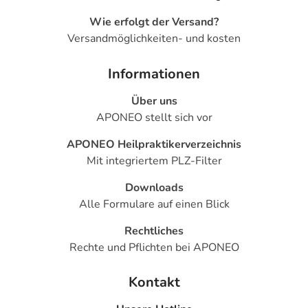
- Durchfälle
- Verstopfung
Wie erfolgt der Versand?
- Blähungen
Versandmöglichkeiten- und kosten
- Bauchschmerzen
- Aufstoßen
Informationen
- Appetitlosigkeit
Über uns
- Geschmacksstörungen
APONEO stellt sich vor
- Entzündung der Bauchspeicheldrüse
- Kopfschmerzen
APONEO Heilpraktikerverzeichnis
- Benommenheit
Mit integriertem PLZ-Filter
- Schlaflosigkeit
- Alpträume
Downloads
- Gedächtnisstörungen
Alle Formulare auf einen Blick
- Missempfindungen, wie Kribbeln oder Ameisenlaufen
Rechtliches
- Verminderte Berührungsempfindlichkeit
Rechte und Pflichten bei APONEO
- Tinnitus (Ohrgeräusche)
- Halsschmerzen
Kontakt
- Nasen-Rachenraum-Entzündung
- Nasenbluten