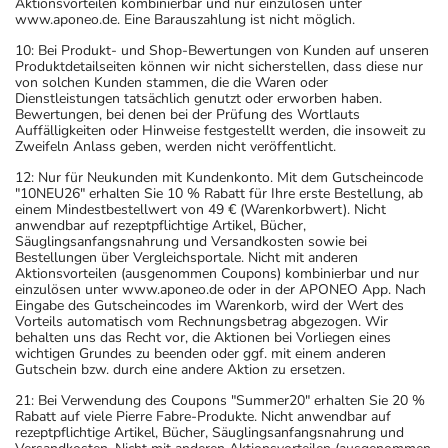
Aktionsvorteilen kombinierbar und nur einzulösen unter
www.aponeo.de. Eine Barauszahlung ist nicht möglich.
Was sollten Sie beachten?
- Bei Frauen im gebärfähigen Alter sind während und
10: Bei Produkt- und Shop-Bewertungen von Kunden auf unseren
Produktdetailseiten können wir nicht sicherstellen, dass diese nur
unter Umständen auch eine Zeit lang nach der Therapie
von solchen Kunden stammen, die die Waren oder
wirksame Verhütungsmethoden erforderlich. Sprechen
Dienstleistungen tatsächlich genutzt oder erworben haben.
Bewertungen, bei denen bei der Prüfung des Wortlauts
Sie hierzu Ihren Arzt oder Apotheker an.
Auffälligkeiten oder Hinweise festgestellt werden, die insoweit zu
- Während der Behandlung sind geeignete
Zweifeln Anlass geben, werden nicht veröffentlicht.
schwangerschaftsverhütende Maßnahmen durchzuführen.
12: Nur für Neukunden mit Kundenkonto. Mit dem Gutscheincode
- Vorsicht bei Allergie gegen Statine wie Atorvastatin!
"10NEU26" erhalten Sie 10 % Rabatt für Ihre erste Bestellung, ab
einem Mindestbestellwert von 49 € (Warenkorbwert). Nicht
- Vorsicht bei Allergie gegen Calciumcarbonat!
anwendbar auf rezeptpflichtige Artikel, Bücher,
- Vorsicht bei Allergie gegen Bindemittel (z.B.
Säuglingsanfangsnahrung und Versandkosten sowie bei
Bestellungen über Vergleichsportale. Nicht mit anderen
Carboxymethylcellulose mit der E-Nummer E 466)!
Aktionsvorteilen (ausgenommen Coupons) kombinierbar und nur
- Vorsicht bei Allergie gegen Polyethylenglykol(PEG)-
einzulösen unter www.aponeo.de oder in der APONEO App. Nach
Eingabe des Gutscheincodes im Warenkorb, wird der Wert des
haltige Stoffe!
Vorteils automatisch vom Rechnungsbetrag abgezogen. Wir
- Vorsicht bei Allergie gegen Propylenglykol und ähnliche
behalten uns das Recht vor, die Aktionen bei Vorliegen eines
wichtigen Grundes zu beenden oder ggf. mit einem anderen
Stoffe!
Gutschein bzw. durch eine andere Aktion zu ersetzen.
- Vorsicht bei einer Unverträglichkeit gegenüber Lactose.
21: Bei Verwendung des Coupons "Summer20" erhalten Sie 20 %
Wenn Sie eine Diabetes-Diät einhalten müssen, sollten
Rabatt auf viele Pierre Fabre-Produkte. Nicht anwendbar auf
Sie den Zuckergehalt berücksichtigen.
rezeptpflichtige Artikel, Bücher, Säuglingsanfangsnahrung und