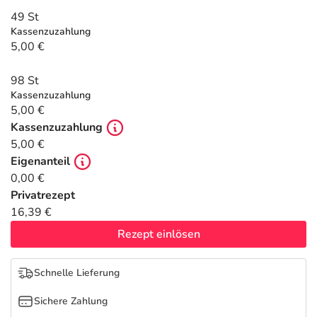
Refluthin, Lasea & Carmenthin Deals
Sport & Fitness
Täglich gut versorgt
49 St
Kassenzuzahlung
Salus Deals
Tierapotheke
5,00 €
98 St
Vitamine & Mineralstoffe
Kassenzuzahlung
5,00 €
Marken
Kassenzuzahlung
5,00 €
Eigenanteil
0,00 €
Privatrezept
16,39 €
Rezept einlösen
Schnelle Lieferung
Sichere Zahlung