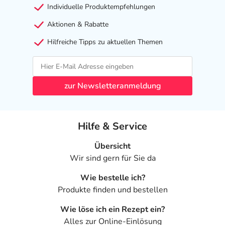
Was ist mit Schwangerschaft und Stillzeit?
Individuelle Produktempfehlungen
- Schwangerschaft: Das Arzneimittel darf nicht
Aktionen & Rabatte
angewendet werden.
- Stillzeit: Das Arzneimittel darf nicht angewendet
Hilfreiche Tipps zu aktuellen Themen
werden.
Ist Ihnen das Arzneimittel trotz einer Gegenanzeige
zur Newsletteranmeldung
verordnet worden, sprechen Sie mit Ihrem Arzt oder
Apotheker. Der therapeutische Nutzen kann höher sein,
als das Risiko, das die Anwendung bei einer
Hilfe & Service
Gegenanzeige in sich birgt.
Nebenwirkungen
Übersicht
Wir sind gern für Sie da
Welche unerwünschten Wirkungen können auftreten?
Wie bestelle ich?
Produkte finden und bestellen
- Magen-Darm-Beschwerden, wie:
- Übelkeit
Wie löse ich ein Rezept ein?
- Erbrechen
Alles zur Online-Einlösung