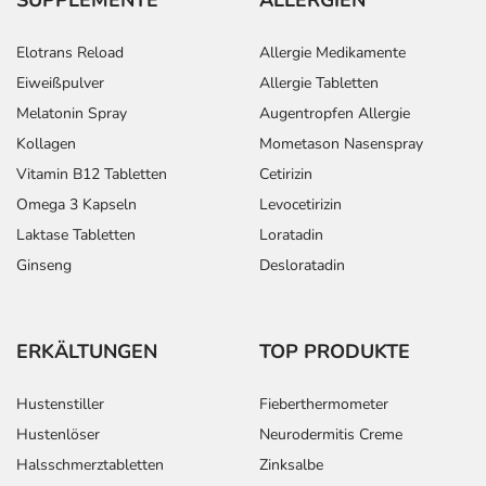
Dosierung
Elotrans Reload
Allergie Medikamente
Text
Personen
Einzeldosis
Gesamt
Eiweißpulver
Allergie Tabletten
Melatonin Spray
Augentropfen Allergie
Erhöhte
Kinder ab
1 Tablette
1-mal täg
Fettkonzentration im
10 Jahren
Kollagen
Mometason Nasenspray
Blut:
Vitamin B12 Tabletten
Cetirizin
Erhöhte
Erwachsene
1 Tablette
1-mal täg
Omega 3 Kapseln
Levocetirizin
Fettkonzentration im
Laktase Tabletten
Loratadin
Blut:
Ginseng
Desloratadin
Vorbeugung gegen
Erwachsene
1 Tablette
1-mal täg
Durchblutungsstörungen
der Herzgefäße:
ERKÄLTUNGEN
TOP PRODUKTE
Anwendungshinweise
Hustenstiller
Fieberthermometer
Hustenlöser
Neurodermitis Creme
Die Gesamtdosis sollte nicht ohne Rücksprache mit
Halsschmerztabletten
Zinksalbe
einem Arzt oder Apotheker überschritten werden.