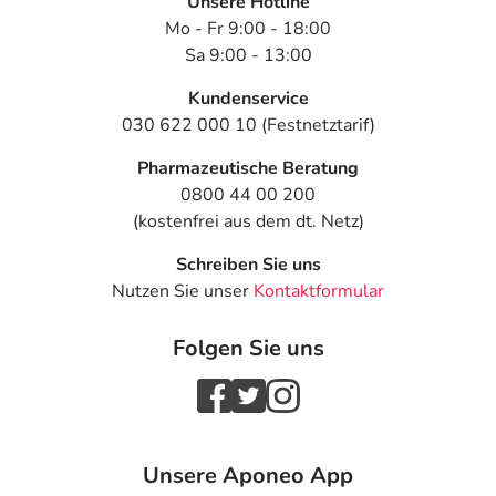
Unsere Hotline
- Verschwommenes Sehen
Mo - Fr 9:00 - 18:00
- Allergische Reaktionen
Sa 9:00 - 13:00
- Überempfindlichkeitsreaktionen der Haut, wie:
- Hautausschlag
Kundenservice
- Nesselausschlag
030 622 000 10 (Festnetztarif)
- Juckreiz
Pharmazeutische Beratung
- Haarausfall
0800 44 00 200
- Anstieg der Nierenwerte
(kostenfrei aus dem dt. Netz)
- Veränderung der Leberwerte
- Leberentzündung
Schreiben Sie uns
- Muskelerkrankungen, bei Auftreten folgender
Nutzen Sie unser
Kontaktformular
Symptome, die ohne erkennbare Ursache sind, suchen Sie
bitte Ihren Arzt auf:
Folgen Sie uns
- Muskelschmerzen
- Muskelkrämpfe
- Muskelschwäche
- Rhabdomyolyse (Schädigung von Muskelzellen)
- Gelenkschmerzen
Unsere Aponeo App
- Rückenschmerzen