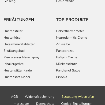
Ginseng
Desloratadin
ERKÄLTUNGEN
TOP PRODUKTE
Hustenstiller
Fieberthermometer
Hustenlöser
Neurodermitis Creme
Halsschmerztabletten
Zinksalbe
Erkältungsbad
Pantoprazol
Meerwasser Nasenspray
Fußpilz Creme
Inhaliergeräte
Mückenschutz
Hustenstiller Kinder
Panthenol Salbe
Hustensaft Kinder
Bryonia
AGB
Widerrufsbelehrung
Bestellung widerrufen
Impressum
Datenschutz
Cookie-Einstellungen