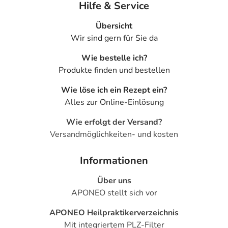
Hilfe & Service
Beschwerde und/oder Dauer der Erkrankung und wird
deshalb nur von Ihrem Arzt bestimmt. Prinzipiell ist die
Übersicht
Dauer der Anwendung zeitlich nicht begrenzt, das
Wir sind gern für Sie da
Arzneimittel kann daher längerfristig angewendet
werden.
Wie bestelle ich?
Produkte finden und bestellen
Überdosierung?
Wie löse ich ein Rezept ein?
Es kann zu einer Vielzahl von
Alles zur Online-Einlösung
Überdosierungserscheinungen kommen, unter anderem
zu Unterzuckerung, Schwindel und Kopfschmerzen.
Wie erfolgt der Versand?
Setzen Sie sich bei dem Verdacht auf eine Überdosierung
Versandmöglichkeiten- und kosten
umgehend mit einem Arzt in Verbindung.
Informationen
Einnahme vergessen?
Setzen Sie die Einnahme zum nächsten vorgeschriebenen
Über uns
Zeitpunkt ganz normal (also nicht mit der doppelten
APONEO stellt sich vor
Menge) fort.
APONEO Heilpraktikerverzeichnis
Mit integriertem PLZ-Filter