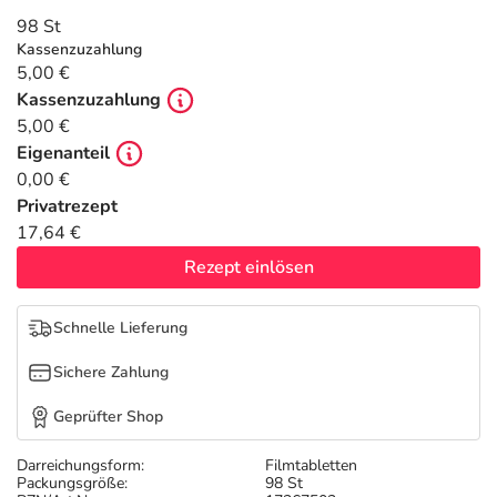
Refluthin, Lasea & Carmenthin Deals
Sport & Fitness
Täglich gut versorgt
98 St
Kassenzuzahlung
Salus Deals
Tierapotheke
5,00 €
Kassenzuzahlung
5,00 €
Vitamine & Mineralstoffe
Eigenanteil
0,00 €
Marken
Privatrezept
17,64 €
Rezept einlösen
Schnelle Lieferung
Sichere Zahlung
Geprüfter Shop
Darreichungsform:
Filmtabletten
Packungsgröße:
98 St