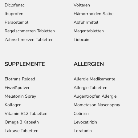
zurückliegt.
Diclofenac
Voltaren
Bitte verwenden Sie dieses Arzneimittel nicht mehr nach
Ibuprofen
Hämorrhoiden Salbe
dem auf der Packung oder der Umverpackung
Paracetamol
Abführmittel
angegebenen Verfallsdatum. Das Verfallsdatum bezieht
Regelschmerzen Tabletten
Magentabletten
sich auf den letzten Tag des angegebenen Monats.
Zahnschmerzen Tabletten
Lidocain
SUPPLEMENTE
ALLERGIEN
Elotrans Reload
Allergie Medikamente
Eiweißpulver
Allergie Tabletten
Melatonin Spray
Augentropfen Allergie
Kollagen
Mometason Nasenspray
Vitamin B12 Tabletten
Cetirizin
Omega 3 Kapseln
Levocetirizin
Laktase Tabletten
Loratadin