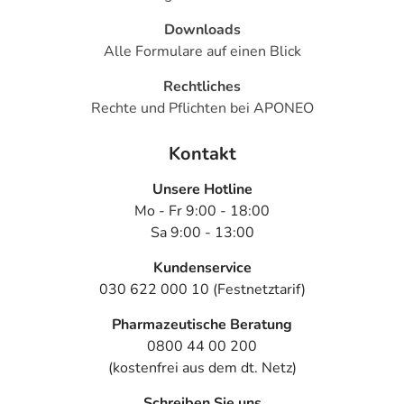
Generell gilt: Achten Sie vor allem bei Säuglingen,
Kleinkindern und älteren Menschen auf eine
Downloads
gewissenhafte Dosierung. Im Zweifelsfalle fragen Sie
Alle Formulare auf einen Blick
Ihren Arzt oder Apotheker nach etwaigen Auswirkungen
Rechtliches
oder Vorsichtsmaßnahmen.
Rechte und Pflichten bei APONEO
Eine vom Arzt verordnete Dosierung kann von den
Kontakt
Angaben der Packungsbeilage abweichen. Da der Arzt sie
individuell abstimmt, sollten Sie das Arzneimittel daher
Unsere Hotline
nach seinen Anweisungen anwenden.
Mo - Fr 9:00 - 18:00
Aufbewahrung
Sa 9:00 - 13:00
Aufbewahrung
Kundenservice
030 622 000 10 (Festnetztarif)
Das Arzneimittel darf nach Anbruch/Zubereitung
Pharmazeutische Beratung
höchstens 1 Monat verwendet werden!
0800 44 00 200
Das Arzneimittel muss nach Anbruch/Zubereitung bei
(kostenfrei aus dem dt. Netz)
Raumtemperatur aufbewahrt werden!
Diese Angabe gilt nur für Tabletten in Flaschen. Für
Schreiben Sie uns