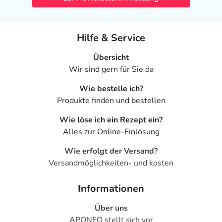
Welche unerwünschten Wirkungen können auftreten?
Hilfe & Service
- Magen-Darm-Beschwerden, wie:
- Übelkeit
Übersicht
- Erbrechen
Wir sind gern für Sie da
- Durchfälle
- Weiche Stühle
Wie bestelle ich?
- Blähungen
Produkte finden und bestellen
- Bauchschmerzen
Wie löse ich ein Rezept ein?
- Geschmacksstörungen
Alles zur Online-Einlösung
- Entzündungen der Mundschleimhaut
- Verfärbung der Zahnoberfläche, die vorübergehend ist
Wie erfolgt der Versand?
und durch gute Mundhygiene vermieden werden kann
Versandmöglichkeiten- und kosten
- Überempfindlichkeitsreaktionen der Haut, wie:
- Juckreiz
Informationen
- Hautausschlag, schwerer, vor allem bei gleichzeitig
bestehendem Hautpilz
Über uns
- Nesselausschlag
APONEO stellt sich vor