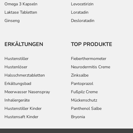
Omega 3 Kapseln
Levocetirizin
(über 40 kg
Körpergewicht)
Laktase Tabletten
Loratadin
Ginseng
Desloratadin
Vorbeugung gegen
Kinder,
4 Tabletten
Bakterieninfektion des Herzens
Jugendliche
(einmalige Gabe):
und
Erwachsene
ERKÄLTUNGEN
TOP PRODUKTE
(über 40 kg
Körpergewicht)
Hustenstiller
Fieberthermometer
Beseitigung des Erregers
Kinder,
2 Tabletten
Hustenlöser
Neurodermitis Creme
Helicobacter pylori (in
Jugendliche
Halsschmerztabletten
Zinksalbe
Kombination mit anderen
und
Arzneimitteln - 7. Tage-
Erwachsene
Erkältungsbad
Pantoprazol
Therapie):
(über 40 kg
Meerwasser Nasenspray
Fußpilz Creme
Körpergewicht)
Inhaliergeräte
Mückenschutz
Lyme-Borreliose:
Kinder,
1-4
Hustenstiller Kinder
Panthenol Salbe
Jugendliche
Tabletten
Hustensaft Kinder
Bryonia
und
Erwachsene
(über 40 kg