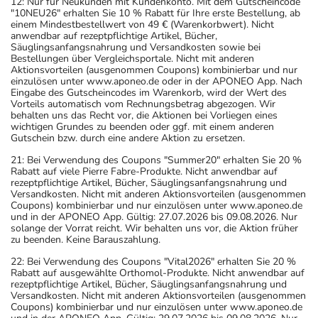
12: Nur für Neukunden mit Kundenkonto. Mit dem Gutscheincode
nach seinen Anweisungen anwende
"10NEU26" erhalten Sie 10 % Rabatt für Ihre erste Bestellung, ab
einem Mindestbestellwert von 49 € (Warenkorbwert). Nicht
Wichtige Hinweise
anwendbar auf rezeptpflichtige Artikel, Bücher,
Säuglingsanfangsnahrung und Versandkosten sowie bei
Was sollten Sie beachten?
Bestellungen über Vergleichsportale. Nicht mit anderen
Aktionsvorteilen (ausgenommen Coupons) kombinierbar und nur
- Die Wirkung der Anti-Baby-Pille kann durch das
einzulösen unter www.aponeo.de oder in der APONEO App. Nach
Arzneimittel beeinträchtigt werden. Für die Dauer der
Eingabe des Gutscheincodes im Warenkorb, wird der Wert des
Vorteils automatisch vom Rechnungsbetrag abgezogen. Wir
Einnahme sollten Sie deshalb zusätzliche Maßnahmen zur
behalten uns das Recht vor, die Aktionen bei Vorliegen eines
Empfängnisverhütung treffen.
wichtigen Grundes zu beenden oder ggf. mit einem anderen
Gutschein bzw. durch eine andere Aktion zu ersetzen.
- Das Arzneimittel darf nicht vorzeitig abgesetzt werden,
weil sonst mit einem (erneuten) Ausbruch der Krankheit
21: Bei Verwendung des Coupons "Summer20" erhalten Sie 20 %
Rabatt auf viele Pierre Fabre-Produkte. Nicht anwendbar auf
zu rechnen ist.
rezeptpflichtige Artikel, Bücher, Säuglingsanfangsnahrung und
- Vorsicht bei Allergie gegen das Antibiotikum Penicillin
Versandkosten. Nicht mit anderen Aktionsvorteilen (ausgenommen
Coupons) kombinierbar und nur einzulösen unter www.aponeo.de
oder Cephalosporin!
und in der APONEO App. Gültig: 27.07.2026 bis 09.08.2026. Nur
- Vorsicht bei Allergie gegen Aspartam!
solange der Vorrat reicht. Wir behalten uns vor, die Aktion früher
zu beenden. Keine Barauszahlung.
- Vorsicht bei Allergie gegen Maisstärke!
- Vorsicht bei Allergie gegen Zitronensäure und ähnliche
22: Bei Verwendung des Coupons "Vital2026" erhalten Sie 20 %
Rabatt auf ausgewählte Orthomol-Produkte. Nicht anwendbar auf
Stoffe!
rezeptpflichtige Artikel, Bücher, Säuglingsanfangsnahrung und
- Vorsicht bei Allergie gegen Propylenglykol und ähnliche
Versandkosten. Nicht mit anderen Aktionsvorteilen (ausgenommen
Coupons) kombinierbar und nur einzulösen unter www.aponeo.de
Stoffe!