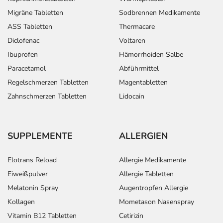
Erwachsene
Migräne Tabletten
Sodbrennen Medikamente
(über 40 kg
ASS Tabletten
Thermacare
Körpergewicht)
Diclofenac
Voltaren
Akute Harnblasenentzündung
Kinder,
6 Tabletten
Ibuprofen
Hämorrhoiden Salbe
(1. Tages-Therapie):
Jugendliche
und
Paracetamol
Abführmittel
Erwachsene
Regelschmerzen Tabletten
Magentabletten
(über 40 kg
Zahnschmerzen Tabletten
Lidocain
Körpergewicht)
Lungenentzündung und
Kinder,
1-2
Gelenkinfektion nach Einsetzen
Jugendliche
Tabletten
SUPPLEMENTE
ALLERGIEN
einer Prothese:
und
Erwachsene
(über 40 kg
Elotrans Reload
Allergie Medikamente
Körpergewicht)
Eiweißpulver
Allergie Tabletten
Melatonin Spray
Augentropfen Allergie
Typhus:
Kinder,
1-4
Jugendliche
Tabletten
Kollagen
Mometason Nasenspray
und
Vitamin B12 Tabletten
Cetirizin
Erwachsene