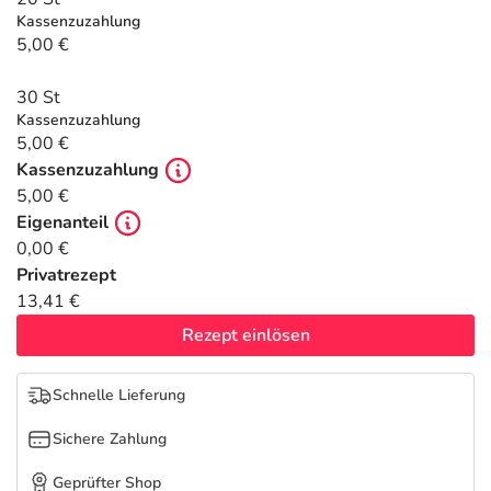
Refluthin, Lasea & Carmenthin Deals
Sport & Fitness
Täglich gut versorgt
Kassenzuzahlung
5,00 €
Salus Deals
Tierapotheke
30 St
Kassenzuzahlung
Vitamine & Mineralstoffe
5,00 €
Kassenzuzahlung
Marken
5,00 €
Eigenanteil
0,00 €
Privatrezept
13,41 €
Rezept einlösen
Schnelle Lieferung
Sichere Zahlung
Geprüfter Shop