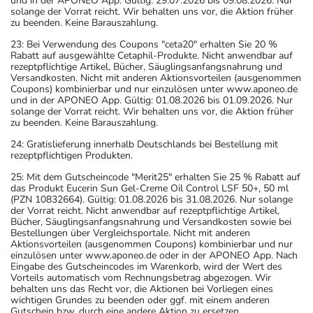
und in der APONEO App. Gültig: 29.07.2026 bis 09.08.2026. Nur
- Vorsicht bei Allergie gegen Benzylalkohol und ähnliche
solange der Vorrat reicht. Wir behalten uns vor, die Aktion früher
zu beenden. Keine Barauszahlung.
Stoffe!
- Benzylalkohol: Risiko für schwerwiegende
23: Bei Verwendung des Coupons "ceta20" erhalten Sie 20 %
Rabatt auf ausgewählte Cetaphil-Produkte. Nicht anwendbar auf
Nebenwirkungen bei Neugeborenen und Kleinkindern (bis
rezeptpflichtige Artikel, Bücher, Säuglingsanfangsnahrung und
zu 3 Jahren). Risiko für Akkumulation - Anwendung bei
Versandkosten. Nicht mit anderen Aktionsvorteilen (ausgenommen
Coupons) kombinierbar und nur einzulösen unter www.aponeo.de
Kleinkindern nicht länger als eine Woche, Vorsicht bei
und in der APONEO App. Gültig: 01.08.2026 bis 01.09.2026. Nur
Schwangeren, Stillenden und bei Einschränkungen der
solange der Vorrat reicht. Wir behalten uns vor, die Aktion früher
zu beenden. Keine Barauszahlung.
Leber- oder Nierenfunktion.
- Aspartam/Phenylalanin kann schädlich sein für
24: Gratislieferung innerhalb Deutschlands bei Bestellung mit
rezeptpflichtigen Produkten.
Patienten mit Phenylketonurie.
- Es kann Arzneimittel geben, mit denen
25: Mit dem Gutscheincode "Merit25" erhalten Sie 25 % Rabatt auf
das Produkt Eucerin Sun Gel-Creme Oil Control LSF 50+, 50 ml
Wechselwirkungen auftreten. Sie sollten deswegen
(PZN 10832664). Gültig: 01.08.2026 bis 31.08.2026. Nur solange
generell vor der Behandlung mit einem neuen
der Vorrat reicht. Nicht anwendbar auf rezeptpflichtige Artikel,
Bücher, Säuglingsanfangsnahrung und Versandkosten sowie bei
Arzneimittel jedes andere, das Sie bereits anwenden,
Bestellungen über Vergleichsportale. Nicht mit anderen
dem Arzt oder Apotheker angeben. Das gilt auch für
Aktionsvorteilen (ausgenommen Coupons) kombinierbar und nur
einzulösen unter www.aponeo.de oder in der APONEO App. Nach
Arzneimittel, die Sie selbst kaufen, nur gelegentlich
Eingabe des Gutscheincodes im Warenkorb, wird der Wert des
anwenden oder deren Anwendung schon einige Zeit
Vorteils automatisch vom Rechnungsbetrag abgezogen. Wir
behalten uns das Recht vor, die Aktionen bei Vorliegen eines
zurückliegt.
wichtigen Grundes zu beenden oder ggf. mit einem anderen
Bitte verwenden Sie dieses Arzneimittel nicht mehr nach
Gutschein bzw. durch eine andere Aktion zu ersetzen.