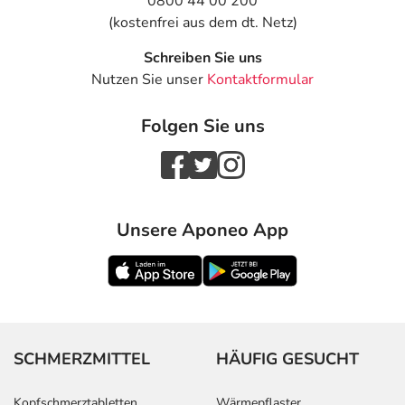
0800 44 00 200
Nierenkörperchenentzündung,
Körpergewicht)
(kostenfrei aus dem dt. Netz)
Zahnwurzelentzündung mit
ausgedehnter
Schreiben Sie uns
Gewebsbeteiligung:
Nutzen Sie unser
Kontaktformular
Mittelohrentzündung,
Kinder,
1 Tablette
Mandelentzündung,
Jugendliche
Folgen Sie uns
Rachenentzündung,
und
Verschlimmerung einer
Erwachsene
chronischen Bronchitis:
(über 40 kg
Körpergewicht)
Unsere Aponeo App
Alternativ:
Kinder,
2 Tabletten
Jugendliche
und
Erwachsene
(über 40 kg
Körpergewicht)
SCHMERZMITTEL
HÄUFIG GESUCHT
Bei schweren Infektionen:
Kinder,
2 Tabletten
Jugendliche
und
Kopfschmerztabletten
Wärmepflaster