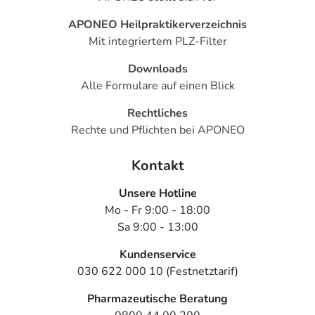
- Anstieg der Leberwerte
APONEO Heilpraktikerverzeichnis
- Infektionen mit anderen Bakterien oder mit Hefepilzen
Mit integriertem PLZ-Filter
Bemerken Sie eine Befindlichkeitsstörung oder
Downloads
Veränderung während der Behandlung, wenden Sie sich
Alle Formulare auf einen Blick
an Ihren Arzt oder Apotheker.
Rechtliches
Für die Information an dieser Stelle werden vor allem
Rechte und Pflichten bei APONEO
Nebenwirkungen berücksichtigt, die bei mindestens
einem von 1.000 behandelten Patienten auftreten.
Kontakt
Dosierung
Unsere Hotline
Mo - Fr 9:00 - 18:00
Text
Personen
Einzeldosis
Sa 9:00 - 13:00
Nasennebenhöhlenentzündung,
Kinder,
1 Tablette
Kundenservice
Ausscheidung von Bakterien
Jugendliche
030 622 000 10 (Festnetztarif)
mit dem Urin in der
und
Schwangerschaft,
Erwachsene
Pharmazeutische Beratung
Nierenbecken- und
(über 40 kg