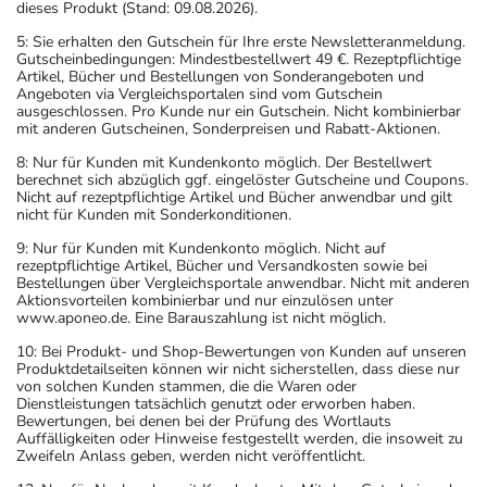
Überdosierungserscheinungen kommen, unter anderem
dieses Produkt (Stand: 09.08.2026).
zu Magenschmerzen, Übelkeit, Durchfall, Verwirrtheit und
5: Sie erhalten den Gutschein für Ihre erste Newsletteranmeldung.
Krampfanfällen. Setzen Sie sich bei dem Verdacht auf eine
Gutscheinbedingungen: Mindestbestellwert 49 €. Rezeptpflichtige
Artikel, Bücher und Bestellungen von Sonderangeboten und
Überdosierung umgehend mit einem Arzt in Verbindung.
Angeboten via Vergleichsportalen sind vom Gutschein
ausgeschlossen. Pro Kunde nur ein Gutschein. Nicht kombinierbar
mit anderen Gutscheinen, Sonderpreisen und Rabatt-Aktionen.
Einnahme vergessen?
8: Nur für Kunden mit Kundenkonto möglich. Der Bestellwert
Setzen Sie die Einnahme zum nächsten vorgeschriebenen
berechnet sich abzüglich ggf. eingelöster Gutscheine und Coupons.
Zeitpunkt ganz normal (also nicht mit der doppelten
Nicht auf rezeptpflichtige Artikel und Bücher anwendbar und gilt
nicht für Kunden mit Sonderkonditionen.
Menge) fort.
9: Nur für Kunden mit Kundenkonto möglich. Nicht auf
rezeptpflichtige Artikel, Bücher und Versandkosten sowie bei
Generell gilt: Achten Sie vor allem bei Säuglingen,
Bestellungen über Vergleichsportale anwendbar. Nicht mit anderen
Kleinkindern und älteren Menschen auf eine
Aktionsvorteilen kombinierbar und nur einzulösen unter
www.aponeo.de. Eine Barauszahlung ist nicht möglich.
gewissenhafte Dosierung. Im Zweifelsfalle fragen Sie
Ihren Arzt oder Apotheker nach etwaigen Auswirkungen
10: Bei Produkt- und Shop-Bewertungen von Kunden auf unseren
Produktdetailseiten können wir nicht sicherstellen, dass diese nur
oder Vorsichtsmaßnahmen.
von solchen Kunden stammen, die die Waren oder
Dienstleistungen tatsächlich genutzt oder erworben haben.
Bewertungen, bei denen bei der Prüfung des Wortlauts
Eine vom Arzt verordnete Dosierung kann von den
Auffälligkeiten oder Hinweise festgestellt werden, die insoweit zu
Angaben der Packungsbeilage abweichen. Da der Arzt sie
Zweifeln Anlass geben, werden nicht veröffentlicht.
individuell abstimmt, sollten Sie das Arzneimittel daher