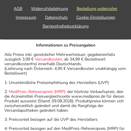
Körpergewicht)
AGB
Widerrufsbelehrung
Bestellung widerrufen
Impressum
Datenschutz
Cookie-Einstellungen
Anwendungshinweise
Barrierefreiheitserklärung
Die Gesamtdosis sollte nicht ohne Rücksprache mit
einem Arzt oder Apotheker überschritten werden.
Informationen zu Preisangaben
Alle Preise inkl. gesetzlicher Mehrwertsteuer, gegebenenfalls
Art der Anwendung?
zuzüglich 3,99 €
Versandkosten
, ab 34,99 € Bestellwert
Nehmen Sie das Arzneimittel mit Flüssigkeit (z.B. 1 Glas
versandkostenfrei innerhalb Deutschlands.
(Lieferung nach Österreich: 4,95 € Versandkosten unabhängig vom
Wasser) ein.
Bestellwert)
1: Unverbindliche Preisempfehlung des Herstellers (UVP)
Dauer der Anwendung?
Die Anwendungsdauer richtet sich nach Art der
2:
MediPreis-Referenzpreis (MRP)
: der höchste Verkaufspreis, den
die Arzneimittel-Preisvergleichsseite www.medipreis.de für dieses
Beschwerde und/oder Dauer der Erkrankung und wird
Produkt ausweist (Stand: 09.08.2026). Produktpreise können sich
deshalb nur von Ihrem Arzt bestimmt.
zwischenzeitlich geändert und damit die Rangfolge der
Versandapotheken geändert haben.
Überdosierung?
3: Preisvorteil bezogen auf die UVP des Herstellers
Es kann zu einer Vielzahl von
4: Preisvorteil bezogen auf den MediPreis-Referenzpreis (MRP) für