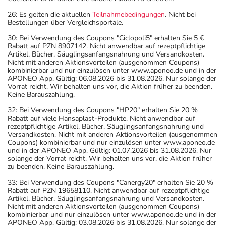
dem auf der Packung oder der Umverpackung
26: Es gelten die aktuellen
Teilnahmebedingungen
. Nicht bei
Bestellungen über Vergleichsportale.
angegebenen Verfallsdatum. Das Verfallsdatum bezieht
sich auf den letzten Tag des angegebenen Monats.
30: Bei Verwendung des Coupons "Ciclopoli5" erhalten Sie 5 €
Rabatt auf PZN 8907142. Nicht anwendbar auf rezeptpflichtige
Artikel, Bücher, Säuglingsanfangsnahrung und Versandkosten.
Nicht mit anderen Aktionsvorteilen (ausgenommen Coupons)
kombinierbar und nur einzulösen unter www.aponeo.de und in der
APONEO App. Gültig: 06.08.2026 bis 31.08.2026. Nur solange der
Vorrat reicht. Wir behalten uns vor, die Aktion früher zu beenden.
Keine Barauszahlung.
32: Bei Verwendung des Coupons "HP20" erhalten Sie 20 %
Rabatt auf viele Hansaplast-Produkte. Nicht anwendbar auf
rezeptpflichtige Artikel, Bücher, Säuglingsanfangsnahrung und
Versandkosten. Nicht mit anderen Aktionsvorteilen (ausgenommen
Coupons) kombinierbar und nur einzulösen unter www.aponeo.de
und in der APONEO App. Gültig: 01.07.2026 bis 31.08.2026. Nur
solange der Vorrat reicht. Wir behalten uns vor, die Aktion früher
zu beenden. Keine Barauszahlung.
33: Bei Verwendung des Coupons "Canergy20" erhalten Sie 20 %
Rabatt auf PZN 19658110. Nicht anwendbar auf rezeptpflichtige
Artikel, Bücher, Säuglingsanfangsnahrung und Versandkosten.
Nicht mit anderen Aktionsvorteilen (ausgenommen Coupons)
kombinierbar und nur einzulösen unter www.aponeo.de und in der
APONEO App. Gültig: 03.08.2026 bis 31.08.2026. Nur solange der