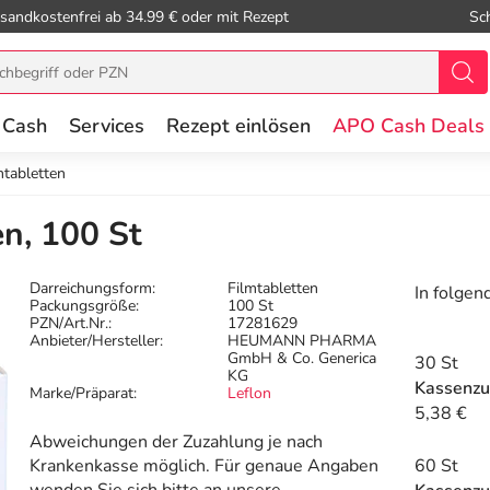
sandkostenfrei ab 34.99 € oder mit Rezept
Sc
 Cash
Services
Rezept einlösen
APO Cash Deals
mtabletten
en, 100 St
Darreichungsform:
Filmtabletten
In folgen
Packungsgröße:
100 St
PZN/Art.Nr.:
17281629
Anbieter/Hersteller:
HEUMANN PHARMA
GmbH & Co. Generica
30 St
KG
Kassenzu
Marke/Präparat:
Leflon
5,38 €
Abweichungen der Zuzahlung je nach
Krankenkasse möglich. Für genaue Angaben
60 St