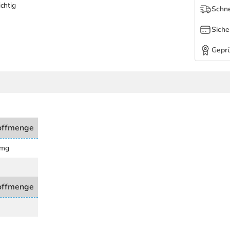
chtig
Schne
Siche
Geprü
offmenge
 mg
offmenge