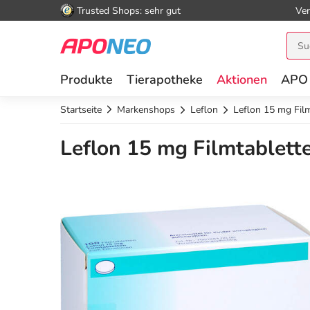
Trusted Shops: sehr gut
Ver
Produkte
Tierapotheke
Aktionen
APO
Startseite
Markenshops
Leflon
Leflon 15 mg Fil
Leflon 15 mg Filmtablett