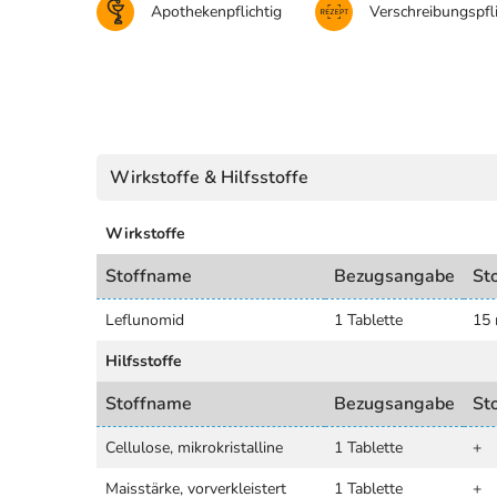
Apothekenpflichtig
Verschreibungspfli
Wirkstoffe & Hilfsstoffe
Wirkstoffe
Stoffname
Bezugsangabe
St
Leflunomid
1 Tablette
15
Hilfsstoffe
Stoffname
Bezugsangabe
St
Cellulose, mikrokristalline
1 Tablette
+
Maisstärke, vorverkleistert
1 Tablette
+