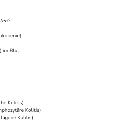
ten?
ukopenie)
) im Blut
he Kolitis)
hozytäre Kolitis)
agene Kolitis)