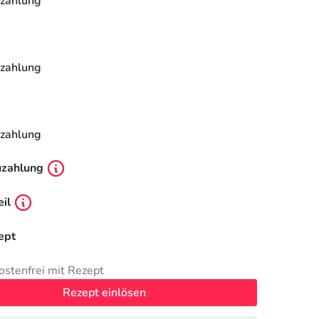
zahlung
zahlung
zahlung
uzahlung
il
ept
ostenfrei mit Rezept
Rezept einlösen