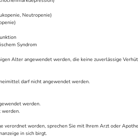
(Knochenmarkdepression)
ukopenie, Neutropenie)
openie)
funktion
otischem Syndrom
fähigen Alter angewendet werden, die keine zuverlässige Ver
zneimittel darf nicht angewendet werden.
angewendet werden.
et werden.
ige verordnet worden, sprechen Sie mit Ihrem Arzt oder Apoth
anzeige in sich birgt.