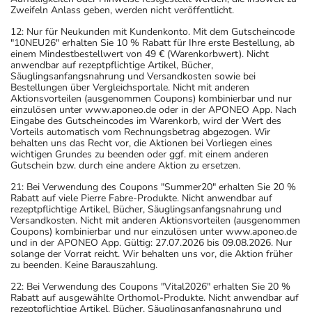
Zweifeln Anlass geben, werden nicht veröffentlicht.
12: Nur für Neukunden mit Kundenkonto. Mit dem Gutscheincode
"10NEU26" erhalten Sie 10 % Rabatt für Ihre erste Bestellung, ab
einem Mindestbestellwert von 49 € (Warenkorbwert). Nicht
anwendbar auf rezeptpflichtige Artikel, Bücher,
Säuglingsanfangsnahrung und Versandkosten sowie bei
Bestellungen über Vergleichsportale. Nicht mit anderen
Aktionsvorteilen (ausgenommen Coupons) kombinierbar und nur
einzulösen unter www.aponeo.de oder in der APONEO App. Nach
Eingabe des Gutscheincodes im Warenkorb, wird der Wert des
Vorteils automatisch vom Rechnungsbetrag abgezogen. Wir
behalten uns das Recht vor, die Aktionen bei Vorliegen eines
wichtigen Grundes zu beenden oder ggf. mit einem anderen
Gutschein bzw. durch eine andere Aktion zu ersetzen.
21: Bei Verwendung des Coupons "Summer20" erhalten Sie 20 %
Rabatt auf viele Pierre Fabre-Produkte. Nicht anwendbar auf
rezeptpflichtige Artikel, Bücher, Säuglingsanfangsnahrung und
Versandkosten. Nicht mit anderen Aktionsvorteilen (ausgenommen
Coupons) kombinierbar und nur einzulösen unter www.aponeo.de
und in der APONEO App. Gültig: 27.07.2026 bis 09.08.2026. Nur
solange der Vorrat reicht. Wir behalten uns vor, die Aktion früher
zu beenden. Keine Barauszahlung.
22: Bei Verwendung des Coupons "Vital2026" erhalten Sie 20 %
Rabatt auf ausgewählte Orthomol-Produkte. Nicht anwendbar auf
rezeptpflichtige Artikel, Bücher, Säuglingsanfangsnahrung und