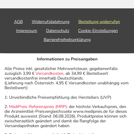
Arzneimittel, die Sie selbst kaufen, nur gelegentlich
anwenden oder deren Anwendung schon einige Zeit
zurückliegt.
AGB
Widerrufsbelehrung
Bestellung widerrufen
Bitte verwenden Sie dieses Arzneimittel nicht mehr nach
Impressum
Datenschutz
Cookie-Einstellungen
dem auf der Packung oder der Umverpackung
angegebenen Verfallsdatum. Das Verfallsdatum bezieht
Barrierefreiheitserklärung
sich auf den letzten Tag des angegebenen Monats.
Informationen zu Preisangaben
Alle Preise inkl. gesetzlicher Mehrwertsteuer, gegebenenfalls
zuzüglich 3,99 €
Versandkosten
, ab 34,99 € Bestellwert
versandkostenfrei innerhalb Deutschlands.
(Lieferung nach Österreich: 4,95 € Versandkosten unabhängig vom
Bestellwert)
1: Unverbindliche Preisempfehlung des Herstellers (UVP)
2:
MediPreis-Referenzpreis (MRP)
: der höchste Verkaufspreis, den
die Arzneimittel-Preisvergleichsseite www.medipreis.de für dieses
Produkt ausweist (Stand: 06.08.2026). Produktpreise können sich
zwischenzeitlich geändert und damit die Rangfolge der
Versandapotheken geändert haben.