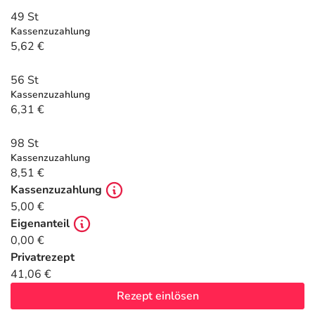
Refluthin, Lasea & Carmenthin Deals
Sport & Fitness
Täglich gut versorgt
49 St
Kassenzuzahlung
Salus Deals
Tierapotheke
5,62 €
56 St
Vitamine & Mineralstoffe
Kassenzuzahlung
6,31 €
Marken
98 St
Kassenzuzahlung
8,51 €
Kassenzuzahlung
5,00 €
Eigenanteil
0,00 €
Privatrezept
41,06 €
Rezept einlösen