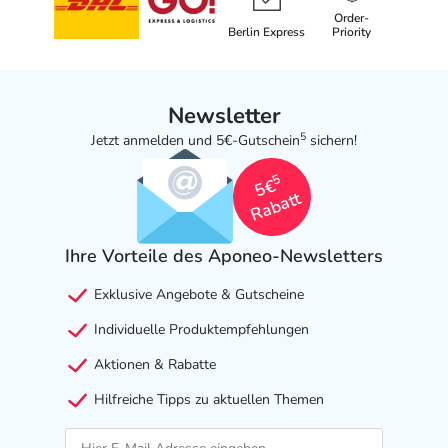
Order-
Berlin Express
Priority
- Diabetes mellitus (Zuckerkrankheit)
- Schlaflosigkeit
- Angst
Newsletter
- Unruhe
5
Jetzt anmelden und 5€-Gutschein
sichern!
- motorischen Unruhe
- Störung der unbewussten Bewegungsabläufe mit
5
5€
Zittern, evtl. Fallneigung
Rabatt
- Zittern
- Kopfschmerz
Ihre Vorteile des Aponeo-Newsletters
- Sedierung
- Schläfrigkeit
Exklusive Angebote & Gutscheine
- Schwindelgefühl
Individuelle Produktempfehlungen
- Verschwommenes Sehen
- Verstopfung
Aktionen & Rabatte
- Verdauungsbeschwerden durch Medikamente
Hilfreiche Tipps zu aktuellen Themen
- Übelkeit
- vermehrter Speichelfluss