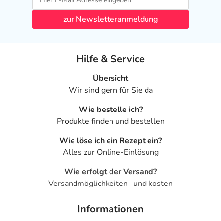
- Erbrechen
- Ermüdung
zur Newsletteranmeldung
- Übermäßige Bewegungsaktivität im Gesichtsbereich
- Bewegungsstörung mit Muskelkontraktionen
- Syndrom der unruhigen Beine
Hilfe & Service
- Doppeltsehen
- Lichtempfindlichkeit der Augen
Übersicht
- Beschleunigter Puls (Tachykardie)
Wir sind gern für Sie da
- Blutdruckabfall durch Aufstehen
Wie bestelle ich?
- Schluckauf
Produkte finden und bestellen
Bemerken Sie eine Befindlichkeitsstörung oder
Wie löse ich ein Rezept ein?
Veränderung während der Behandlung, wenden Sie sich
Alles zur Online-Einlösung
an Ihren Arzt oder Apotheker.
Wie erfolgt der Versand?
Für die Information an dieser Stelle werden vor allem
Versandmöglichkeiten- und kosten
Nebenwirkungen berücksichtigt, die bei mindestens
einem von 1.000 behandelten Patienten auftreten.
Informationen