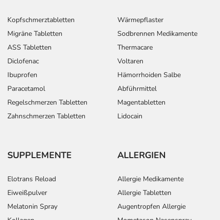
Blutdruck, Schläfrigkeit, Herzrasen, Übelkeit, Erbrechen
Kopfschmerztabletten
Wärmepflaster
sowie Durchfall. Setzen Sie sich bei dem Verdacht auf
eine Überdosierung umgehend mit einem Arzt in
Migräne Tabletten
Sodbrennen Medikamente
Verbindung.
ASS Tabletten
Thermacare
Diclofenac
Voltaren
Generell gilt: Achten Sie vor allem bei Säuglingen,
Ibuprofen
Hämorrhoiden Salbe
Kleinkindern und älteren Menschen auf eine
Paracetamol
Abführmittel
gewissenhafte Dosierung. Im Zweifelsfalle fragen Sie
Regelschmerzen Tabletten
Magentabletten
Ihren Arzt oder Apotheker nach etwaigen Auswirkungen
oder Vorsichtsmaßnahmen.
Zahnschmerzen Tabletten
Lidocain
Eine vom Arzt verordnete Dosierung kann von den
Angaben der Packungsbeilage abweichen. Da der Arzt sie
SUPPLEMENTE
ALLERGIEN
individuell abstimmt, sollten Sie das Arzneimittel daher
nach seinen Anweisungen anwenden.
Elotrans Reload
Allergie Medikamente
Eiweißpulver
Allergie Tabletten
Aufbewahrung
Melatonin Spray
Augentropfen Allergie
Wichtige Hinweise