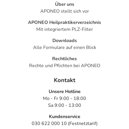
Dosierung
Über uns
APONEO stellt sich vor
Text
Personen
Einzeldosis
Gesamtdosis
APONEO Heilpraktikerverzeichnis
Schizophrenie -
Erwachsene
2-3
1-mal täglich
Mit integriertem PLZ-Filter
Anfangsdosis:
Tabletten
Downloads
Alle Formulare auf einen Blick
Schizophrenie -
Erwachsene
3 Tabletten
1-mal täglich
Erhaltungsdosis:
Rechtliches
Rechte und Pflichten bei APONEO
Als alleinige
Erwachsene
3 Tabletten
1-mal täglich
Behandlung
Kontakt
oder in
Kombination mit
Unsere Hotline
anderen
Mo - Fr 9:00 - 18:00
Arzneimitteln:
Sa 9:00 - 13:00
Kundenservice
Anwendungshinweise
030 622 000 10 (Festnetztarif)