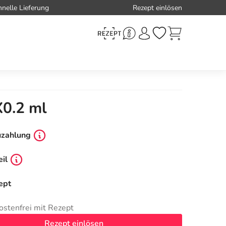
hnelle Lieferung
Rezept einlösen
X0.2 ml
uzahlung
il
ept
ostenfrei mit Rezept
Rezept einlösen