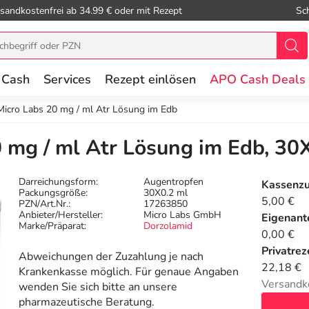
sandkostenfrei ab 34.99 € oder mit Rezept
Sc
 Cash
Services
Rezept einlösen
APO Cash Deals
Micro Labs 20 mg / ml Atr Lösung im Edb
 mg / ml Atr Lösung im Edb, 30
Darreichungsform:
Augentropfen
Kassenz
Packungsgröße:
30X0.2 ml
5,00 €
PZN/Art.Nr.:
17263850
Anbieter/Hersteller:
Micro Labs GmbH
Eigenante
Marke/Präparat:
Dorzolamid
0,00 €
Privatrez
Abweichungen der Zuzahlung je nach
22,18 €
Krankenkasse möglich. Für genaue Angaben
Versandk
wenden Sie sich bitte an unsere
pharmazeutische Beratung.