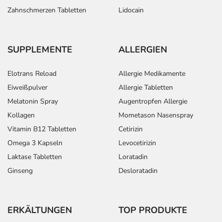
Zahnschmerzen Tabletten
Lidocain
Abhängig von
Erwachsene
1 Tablette
1-mal täglich
Ihrer
Erkrankung und
SUPPLEMENTE
ALLERGIEN
dem Stadium
der Behandlung,
wird das
Elotrans Reload
Allergie Medikamente
Arzneimittel von
Eiweißpulver
Allergie Tabletten
Ihrem Arzt in
Melatonin Spray
Augentropfen Allergie
der Regel
folgendermaßen
Kollagen
Mometason Nasenspray
dosiert:
Vitamin B12 Tabletten
Cetirizin
Omega 3 Kapseln
Levocetirizin
Anwendungshinweise
Laktase Tabletten
Loratadin
Ginseng
Desloratadin
Die Gesamtdosis sollte nicht ohne Rücksprache mit
einem Arzt oder Apotheker überschritten werden.
Art der Anwendung?
ERKÄLTUNGEN
TOP PRODUKTE
Nehmen Sie das Arzneimittel mit Flüssigkeit (z.B. 1 Glas