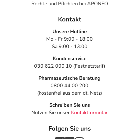
Rechte und Pflichten bei APONEO
- Erbrechen
- Aufstoßen
Kontakt
- Entzündung der Bauchspeicheldrüse
- Bauchschmerzen
Unsere Hotline
- Vermehrt auftretender Rückfluss von Mageninhalt in die
Mo - Fr 9:00 - 18:00
Speiseröhre (Reflux)
Sa 9:00 - 13:00
- Mundtrockenheit
- Magenschleimhautentzündung
Kundenservice
- Leberentzündung
030 622 000 10 (Festnetztarif)
- Nesselausschlag (Urtikaria)
Pharmazeutische Beratung
- Hautausschlag
0800 44 00 200
- Juckreiz (Pruritus)
(kostenfrei aus dem dt. Netz)
- Haarausfall (Alopezie)
- Ermüdung des Muskels
Schreiben Sie uns
- Muskelschwäche
Nutzen Sie unser
Kontaktformular
- Nackenschmerzen
- Bluthochdruck (Hypertonie)
Folgen Sie uns
- Hitzewallung
- Wassereinlagerungen in den Beinen