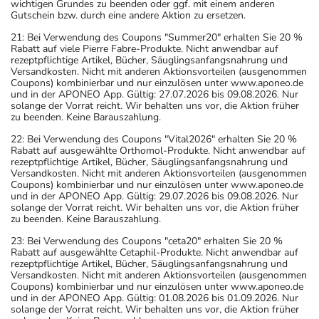
wichtigen Grundes zu beenden oder ggf. mit einem anderen
zurückliegt.
Gutschein bzw. durch eine andere Aktion zu ersetzen.
- Auf Grapefruit sowie Grapefruit-Zubereitungen soll
21: Bei Verwendung des Coupons "Summer20" erhalten Sie 20 %
während der Behandlung mit dem Medikament
Rabatt auf viele Pierre Fabre-Produkte. Nicht anwendbar auf
rezeptpflichtige Artikel, Bücher, Säuglingsanfangsnahrung und
vollständig verzichtet werden.
Versandkosten. Nicht mit anderen Aktionsvorteilen (ausgenommen
Bitte verwenden Sie dieses Arzneimittel nicht mehr nach
Coupons) kombinierbar und nur einzulösen unter www.aponeo.de
und in der APONEO App. Gültig: 27.07.2026 bis 09.08.2026. Nur
dem auf der Packung oder der Umverpackung
solange der Vorrat reicht. Wir behalten uns vor, die Aktion früher
angegebenen Verfallsdatum. Das Verfallsdatum bezieht
zu beenden. Keine Barauszahlung.
sich auf den letzten Tag des angegebenen Monats.
22: Bei Verwendung des Coupons "Vital2026" erhalten Sie 20 %
Rabatt auf ausgewählte Orthomol-Produkte. Nicht anwendbar auf
rezeptpflichtige Artikel, Bücher, Säuglingsanfangsnahrung und
Versandkosten. Nicht mit anderen Aktionsvorteilen (ausgenommen
Coupons) kombinierbar und nur einzulösen unter www.aponeo.de
und in der APONEO App. Gültig: 29.07.2026 bis 09.08.2026. Nur
solange der Vorrat reicht. Wir behalten uns vor, die Aktion früher
zu beenden. Keine Barauszahlung.
23: Bei Verwendung des Coupons "ceta20" erhalten Sie 20 %
Rabatt auf ausgewählte Cetaphil-Produkte. Nicht anwendbar auf
rezeptpflichtige Artikel, Bücher, Säuglingsanfangsnahrung und
Versandkosten. Nicht mit anderen Aktionsvorteilen (ausgenommen
Coupons) kombinierbar und nur einzulösen unter www.aponeo.de
und in der APONEO App. Gültig: 01.08.2026 bis 01.09.2026. Nur
solange der Vorrat reicht. Wir behalten uns vor, die Aktion früher