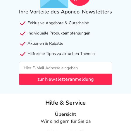
- Kopfschmerzen
Ihre Vorteile des Aponeo-Newsletters
- Muskelschmerzen
- Anstieg der Aminotransferase (ALAT)-Konzentration im
Exklusive Angebote & Gutscheine
Blut
Individuelle Produktempfehlungen
- Anstieg der Aspartat-Aminotransferase (ASAT)-
Konzentration im Blut
Aktionen & Rabatte
- Überempfindlichkeit
Hilfreiche Tipps zu aktuellen Themen
- Krankhaft erhöhter Blutzuckerspiegel (Hyperglykämie)
- Kehlkopfschmerzen
- Nasenbluten
- Entweichen von Darmgasen
zur Newsletteranmeldung
- Durchfall
- Verstopfung
- Übelkeit
Hilfe & Service
- Magen-Darm-Beschwerden
- Gelenkschmerzen
Übersicht
- Muskelkrämpfe
Wir sind gern für Sie da
- Gelenkschwellung