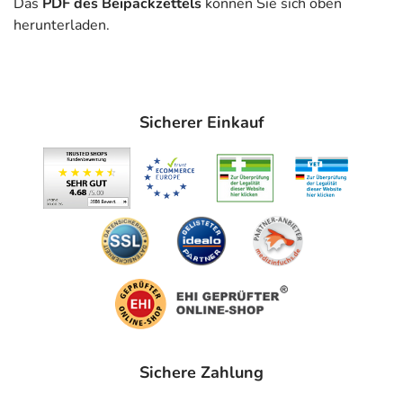
Das
PDF des Beipackzettels
können Sie sich oben
("Verkalkung") vermindert. Die Zusammensetzung der
herunterladen.
Blutfette wird außerdem zugunsten der besser
verträglichen Variante (sog. HDL-Cholesterin)
verschoben.
Anwendungsgebiete
Sicherer Einkauf
- Hyperlipidämie (kombiniert)
- Fettstoffwechselstörung mit erhöhtem Cholesterin
(Hypercholesterinämie)
- Erbliche Fettstoffwechselstörung
Gegenanzeigen
Was spricht gegen eine Anwendung?
- Überempfindlichkeit gegen die Inhaltsstoffe
- Lebererkrankung
- Erhöhte Leberwerte (Transaminasen)
Sichere Zahlung