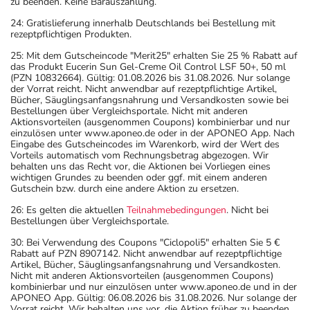
zu beenden. Keine Barauszahlung.
24: Gratislieferung innerhalb Deutschlands bei Bestellung mit
rezeptpflichtigen Produkten.
25: Mit dem Gutscheincode "Merit25" erhalten Sie 25 % Rabatt auf
das Produkt Eucerin Sun Gel-Creme Oil Control LSF 50+, 50 ml
(PZN 10832664). Gültig: 01.08.2026 bis 31.08.2026. Nur solange
der Vorrat reicht. Nicht anwendbar auf rezeptpflichtige Artikel,
Bücher, Säuglingsanfangsnahrung und Versandkosten sowie bei
Bestellungen über Vergleichsportale. Nicht mit anderen
Aktionsvorteilen (ausgenommen Coupons) kombinierbar und nur
einzulösen unter www.aponeo.de oder in der APONEO App. Nach
Eingabe des Gutscheincodes im Warenkorb, wird der Wert des
Vorteils automatisch vom Rechnungsbetrag abgezogen. Wir
behalten uns das Recht vor, die Aktionen bei Vorliegen eines
wichtigen Grundes zu beenden oder ggf. mit einem anderen
Gutschein bzw. durch eine andere Aktion zu ersetzen.
26: Es gelten die aktuellen
Teilnahmebedingungen
. Nicht bei
Bestellungen über Vergleichsportale.
30: Bei Verwendung des Coupons "Ciclopoli5" erhalten Sie 5 €
Rabatt auf PZN 8907142. Nicht anwendbar auf rezeptpflichtige
Artikel, Bücher, Säuglingsanfangsnahrung und Versandkosten.
Nicht mit anderen Aktionsvorteilen (ausgenommen Coupons)
kombinierbar und nur einzulösen unter www.aponeo.de und in der
APONEO App. Gültig: 06.08.2026 bis 31.08.2026. Nur solange der
Vorrat reicht. Wir behalten uns vor, die Aktion früher zu beenden.