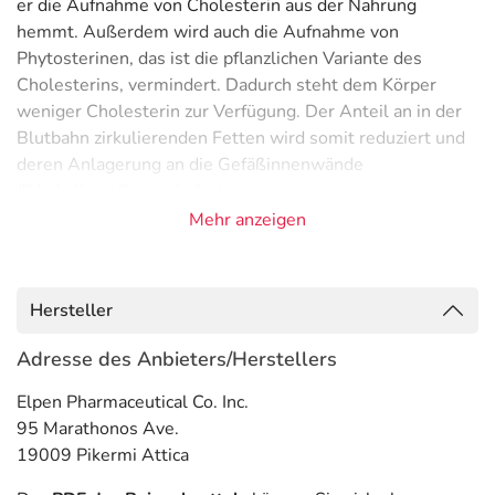
er die Aufnahme von Cholesterin aus der Nahrung
hemmt. Außerdem wird auch die Aufnahme von
Phytosterinen, das ist die pflanzlichen Variante des
Cholesterins, vermindert. Dadurch steht dem Körper
weniger Cholesterin zur Verfügung. Der Anteil an in der
Blutbahn zirkulierenden Fetten wird somit reduziert und
deren Anlagerung an die Gefäßinnenwände
("Verkalkung") vermindert.
Mehr anzeigen
Atorvastatin: Der Wirkstoff senkt den Blutfettspiegel,
indem er die körpereigene Cholesterinherstellung aus
Nahrungsbestandteilen hemmt. Durch diesen
Hersteller
herbeigeführten Mangel an Cholesterin in den
Körperzellen wird im Folgenden mit der Nahrung
Adresse des Anbieters/Herstellers
aufgenommenes oder vom Körper selbst hergestelltes
Elpen Pharmaceutical Co. Inc.
Cholesterin verstärkt von der Leber aufgenommen, dort
95 Marathonos Ave.
verarbeitet und anschließend ausgeschieden. Der Anteil
19009 Pikermi Attica
an in der Blutbahn zirkulierenden Fetten wird somit
reduziert und deren Anlagerung an die Gefäßinnenwände