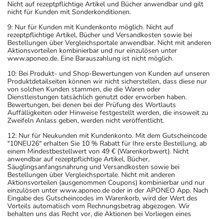
Nicht auf rezeptpflichtige Artikel und Bücher anwendbar und gilt
- Vorsicht bei Allergie gegen Calciumcarbonat!
nicht für Kunden mit Sonderkonditionen.
- Vorsicht bei Allergie gegen Bindemittel (z.B.
9: Nur für Kunden mit Kundenkonto möglich. Nicht auf
Carboxymethylcellulose mit der E-Nummer E 466)!
rezeptpflichtige Artikel, Bücher und Versandkosten sowie bei
- Vorsicht bei Allergie gegen Polyethylenglykol(PEG)-
Bestellungen über Vergleichsportale anwendbar. Nicht mit anderen
Aktionsvorteilen kombinierbar und nur einzulösen unter
haltige Stoffe!
www.aponeo.de. Eine Barauszahlung ist nicht möglich.
- Vorsicht bei Allergie gegen Natriumlaurylsulfat und
10: Bei Produkt- und Shop-Bewertungen von Kunden auf unseren
ähnliche Stoffe!
Produktdetailseiten können wir nicht sicherstellen, dass diese nur
- Vorsicht bei Allergie gegen Propylenglykol und ähnliche
von solchen Kunden stammen, die die Waren oder
Dienstleistungen tatsächlich genutzt oder erworben haben.
Stoffe!
Bewertungen, bei denen bei der Prüfung des Wortlauts
- Vorsicht bei einer Unverträglichkeit gegenüber Lactose.
Auffälligkeiten oder Hinweise festgestellt werden, die insoweit zu
Zweifeln Anlass geben, werden nicht veröffentlicht.
Wenn Sie eine Diabetes-Diät einhalten müssen, sollten
Sie den Zuckergehalt berücksichtigen.
12: Nur für Neukunden mit Kundenkonto. Mit dem Gutscheincode
"10NEU26" erhalten Sie 10 % Rabatt für Ihre erste Bestellung, ab
- Es kann Arzneimittel geben, mit denen
einem Mindestbestellwert von 49 € (Warenkorbwert). Nicht
Wechselwirkungen auftreten. Sie sollten deswegen
anwendbar auf rezeptpflichtige Artikel, Bücher,
Säuglingsanfangsnahrung und Versandkosten sowie bei
generell vor der Behandlung mit einem neuen
Bestellungen über Vergleichsportale. Nicht mit anderen
Arzneimittel jedes andere, das Sie bereits anwenden,
Aktionsvorteilen (ausgenommen Coupons) kombinierbar und nur
einzulösen unter www.aponeo.de oder in der APONEO App. Nach
dem Arzt oder Apotheker angeben. Das gilt auch für
Eingabe des Gutscheincodes im Warenkorb, wird der Wert des
Arzneimittel, die Sie selbst kaufen, nur gelegentlich
Vorteils automatisch vom Rechnungsbetrag abgezogen. Wir
behalten uns das Recht vor, die Aktionen bei Vorliegen eines
anwenden oder deren Anwendung schon einige Zeit