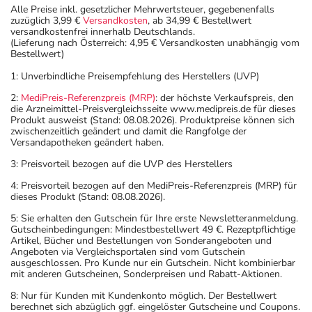
oder Vorsichtsmaßnahmen.
Alle Preise inkl. gesetzlicher Mehrwertsteuer, gegebenenfalls
zuzüglich 3,99 €
Versandkosten
, ab 34,99 € Bestellwert
versandkostenfrei innerhalb Deutschlands.
Eine vom Arzt verordnete Dosierung kann von den
(Lieferung nach Österreich: 4,95 € Versandkosten unabhängig vom
Angaben der Packungsbeilage abweichen. Da der Arzt sie
Bestellwert)
individuell abstimmt, sollten Sie das Arzneimittel daher
1: Unverbindliche Preisempfehlung des Herstellers (UVP)
nach seinen Anweisungen anwenden.
2:
MediPreis-Referenzpreis (MRP)
: der höchste Verkaufspreis, den
die Arzneimittel-Preisvergleichsseite www.medipreis.de für dieses
Aufbewahrung
Produkt ausweist (Stand: 08.08.2026). Produktpreise können sich
zwischenzeitlich geändert und damit die Rangfolge der
Wichtige Hinweise
Versandapotheken geändert haben.
3: Preisvorteil bezogen auf die UVP des Herstellers
Was sollten Sie beachten?
- Vorsicht: Vermeiden Sie die Einnahme von Alkohol.
4: Preisvorteil bezogen auf den MediPreis-Referenzpreis (MRP) für
dieses Produkt (Stand: 08.08.2026).
- Bei Frauen im gebärfähigen Alter sind während und
unter Umständen auch eine Zeit lang nach der Therapie
5: Sie erhalten den Gutschein für Ihre erste Newsletteranmeldung.
Gutscheinbedingungen: Mindestbestellwert 49 €. Rezeptpflichtige
wirksame Verhütungsmethoden erforderlich. Sprechen
Artikel, Bücher und Bestellungen von Sonderangeboten und
Sie hierzu Ihren Arzt oder Apotheker an.
Angeboten via Vergleichsportalen sind vom Gutschein
ausgeschlossen. Pro Kunde nur ein Gutschein. Nicht kombinierbar
- Während der Behandlung sind geeignete
mit anderen Gutscheinen, Sonderpreisen und Rabatt-Aktionen.
schwangerschaftsverhütende Maßnahmen durchzuführen.
8: Nur für Kunden mit Kundenkonto möglich. Der Bestellwert
- Vorsicht bei Allergie gegen Statine wie Atorvastatin!
berechnet sich abzüglich ggf. eingelöster Gutscheine und Coupons.