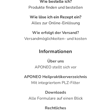
Wie bestelle ich?
- Gliederschmerzen
Produkte finden und bestellen
- Rückenschmerzen
- Abweichende Leberfunktionswerte
Wie löse ich ein Rezept ein?
- Anstieg von Muskelenzym (Kreatinphosphokinase) im
Alles zur Online-Einlösung
Blut
- Unterzuckerung (Hypoglykämie)
Wie erfolgt der Versand?
- Appetitlosigkeit
Versandmöglichkeiten- und kosten
- Gewichtszunahme
- Albtraum
Informationen
- Schlaflosigkeit
Über uns
- Unwohlsein
APONEO stellt sich vor
- Missempfindungen
- Taubheitsgefühl
APONEO Heilpraktikerverzeichnis
- Störung des Geschmacks
Mit integriertem PLZ-Filter
- Vollständiger oder teilweiser Verlust der Erinnerung
bzw. Merkfähigkeit (Amnesie)
Downloads
- Verschwommenes Sehen
Alle Formulare auf einen Blick
- Ohrgeräusche
Rechtliches
- Husten