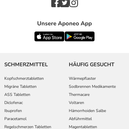
- Schwäche
- Brustkorbschmerzen
- Müdigkeit
Unsere Aponeo App
- Fieber
- Schmerzen
- Weiße Blutkörperchen (Leukozyten) im Urin (erhöht)
- Erhöhte Leberwerte (GGT)
Bemerken Sie eine Befindlichkeitsstörung oder
SCHMERZMITTEL
HÄUFIG GESUCHT
Veränderung während der Behandlung, wenden Sie sich
an Ihren Arzt oder Apotheker.
Kopfschmerztabletten
Wärmepflaster
Migräne Tabletten
Sodbrennen Medikamente
Für die Information an dieser Stelle werden vor allem
ASS Tabletten
Thermacare
Nebenwirkungen berücksichtigt, die bei mindestens
Diclofenac
Voltaren
einem von 1.000 behandelten Patienten auftreten.
Ibuprofen
Hämorrhoiden Salbe
Dosierung
Paracetamol
Abführmittel
Regelschmerzen Tabletten
Magentabletten
Text
Personen
Einzeldosis
Gesamtdosis