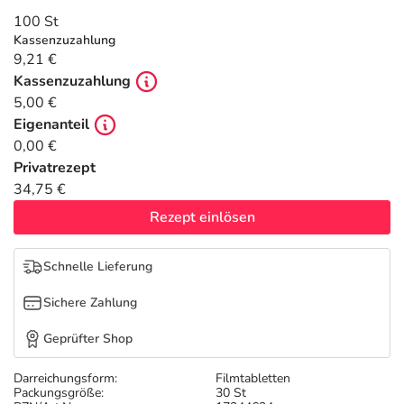
Refluthin, Lasea & Carmenthin Deals
Sport & Fitness
Täglich gut versorgt
100 St
Kassenzuzahlung
Salus Deals
Tierapotheke
9,21 €
Kassenzuzahlung
5,00 €
Vitamine & Mineralstoffe
Eigenanteil
0,00 €
Marken
Privatrezept
34,75 €
Rezept einlösen
Schnelle Lieferung
Sichere Zahlung
Geprüfter Shop
Darreichungsform:
Filmtabletten
Packungsgröße:
30 St