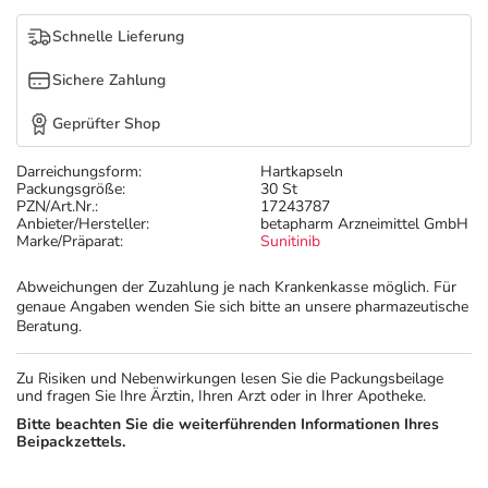
Refluthin, Lasea & Carmenthin Deals
Sport & Fitness
Täglich gut versorgt
Schnelle Lieferung
Salus Deals
Tierapotheke
Sichere Zahlung
Geprüfter Shop
Vitamine & Mineralstoffe
Darreichungsform:
Hartkapseln
Packungsgröße:
30 St
Marken
PZN/Art.Nr.:
17243787
Anbieter/Hersteller:
betapharm Arzneimittel GmbH
Marke/Präparat:
Sunitinib
Abweichungen der Zuzahlung je nach Krankenkasse möglich. Für
genaue Angaben wenden Sie sich bitte an unsere pharmazeutische
Beratung.
Zu Risiken und Nebenwirkungen lesen Sie die Packungsbeilage
und fragen Sie Ihre Ärztin, Ihren Arzt oder in Ihrer Apotheke.
Bitte beachten Sie die weiterführenden Informationen Ihres
Beipackzettels.