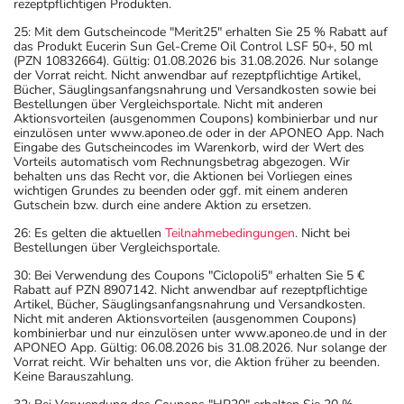
rezeptpflichtigen Produkten.
wirksame Verhütungsmethoden erforderlich. Sprechen
Sie hierzu Ihren Arzt oder Apotheker an.
25: Mit dem Gutscheincode "Merit25" erhalten Sie 25 % Rabatt auf
das Produkt Eucerin Sun Gel-Creme Oil Control LSF 50+, 50 ml
- Das Blutbild muss während der gesamten Behandlung
(PZN 10832664). Gültig: 01.08.2026 bis 31.08.2026. Nur solange
und ggf. nach Beendigung der Behandlung überwacht
der Vorrat reicht. Nicht anwendbar auf rezeptpflichtige Artikel,
Bücher, Säuglingsanfangsnahrung und Versandkosten sowie bei
werden.
Bestellungen über Vergleichsportale. Nicht mit anderen
- Während der Behandlung sind geeignete
Aktionsvorteilen (ausgenommen Coupons) kombinierbar und nur
einzulösen unter www.aponeo.de oder in der APONEO App. Nach
schwangerschaftsverhütende Maßnahmen durchzuführen.
Eingabe des Gutscheincodes im Warenkorb, wird der Wert des
- Vorsicht bei Allergie gegen Bindemittel (z.B.
Vorteils automatisch vom Rechnungsbetrag abgezogen. Wir
behalten uns das Recht vor, die Aktionen bei Vorliegen eines
Carboxymethylcellulose mit der E-Nummer E 466)!
wichtigen Grundes zu beenden oder ggf. mit einem anderen
- Vorsicht bei Alpha-Gal-Allergie (Allergie gegen rotes
Gutschein bzw. durch eine andere Aktion zu ersetzen.
Fleisch)!
26: Es gelten die aktuellen
Teilnahmebedingungen
. Nicht bei
- Vorsicht bei Allergie gegen Propylenglykol und ähnliche
Bestellungen über Vergleichsportale.
Stoffe!
30: Bei Verwendung des Coupons "Ciclopoli5" erhalten Sie 5 €
- Es kann Arzneimittel geben, mit denen
Rabatt auf PZN 8907142. Nicht anwendbar auf rezeptpflichtige
Artikel, Bücher, Säuglingsanfangsnahrung und Versandkosten.
Wechselwirkungen auftreten. Sie sollten deswegen
Nicht mit anderen Aktionsvorteilen (ausgenommen Coupons)
generell vor der Behandlung mit einem neuen
kombinierbar und nur einzulösen unter www.aponeo.de und in der
APONEO App. Gültig: 06.08.2026 bis 31.08.2026. Nur solange der
Arzneimittel jedes andere, das Sie bereits anwenden,
Vorrat reicht. Wir behalten uns vor, die Aktion früher zu beenden.
dem Arzt oder Apotheker angeben. Das gilt auch für
Keine Barauszahlung.
Arzneimittel, die Sie selbst kaufen, nur gelegentlich