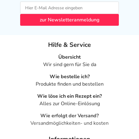
- Entzündung der Mundschleimhaut mit Bläschen
- Bauchschmerzen
- Unterleibsschmerzen
zur Newsletteranmeldung
- Schmerzen im Oberbauch
- Erbrechen
- Durchfall
Hilfe & Service
- Verdauungsbeschwerden
- Übelkeit
Übersicht
- Verstopfung
Wir sind gern für Sie da
- Hautverfärbung
- Gelbfärbung der Haut
Wie bestelle ich?
- Störung der Hautfärbung (Pigmentstörung)
Produkte finden und bestellen
- Schmerzhafte Hautrötung und Schwellung an Händen u.
Wie löse ich ein Rezept ein?
Füßen (Hand-Fuß-Syndrom)
Alles zur Online-Einlösung
- Hautausschlag
- Entzündung der Haut mit starker Schuppung
Wie erfolgt der Versand?
(psoriasisform Dermatitis)
Versandmöglichkeiten- und kosten
- Schuppen bildender Hautausschlag (exfoliativer
Hautauschlag)