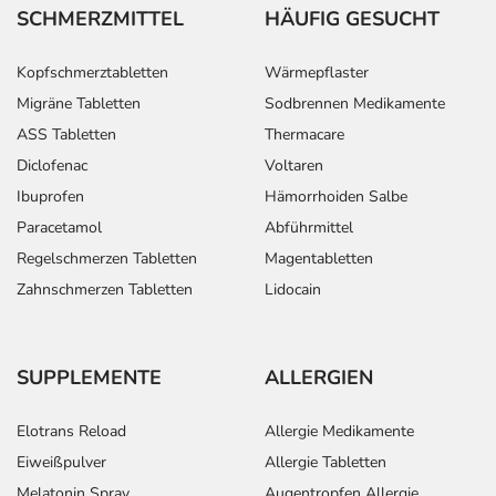
- Eiteransammlung (Abszess) am Enddarm
SCHMERZMITTEL
HÄUFIG GESUCHT
- Eiteransammlung (Abszess) unter der Haut
- Abszess an einem Zahn
Kopfschmerztabletten
Wärmepflaster
- Pilzinfektion
Migräne Tabletten
Sodbrennen Medikamente
- Pilzinfektion der Schleimhaut der Speiseröhre
- Hefepilzinfektion (Candidose) der Mundschleimhaut
ASS Tabletten
Thermacare
- Infektion der Harnwege
Diclofenac
Voltaren
- Infektion der Haut
Ibuprofen
Hämorrhoiden Salbe
- Entzündung des Unterhautzellgewebes (Zellulitis)
Paracetamol
Abführmittel
- Blutvergiftung (Sepsis)
Regelschmerzen Tabletten
Magentabletten
- Schock durch Blutvergiftung
Zahnschmerzen Tabletten
Lidocain
- Verminderte Zahl an weißen Blutkörperchen
(Lymphozytopenie)
- Flüssigkeitsmangel
- Unterzuckerung (Hypoglykämie)
SUPPLEMENTE
ALLERGIEN
- Depression
- Lokale Neuropathie
Elotrans Reload
Allergie Medikamente
- Missempfindungen
Eiweißpulver
Allergie Tabletten
- Taubheitsgefühl
Melatonin Spray
Augentropfen Allergie