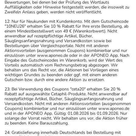
individuell abstimmt, sollten Sie das Arzneimittel daher
Bewertungen, bei denen bei der Prüfung des Wortlauts
Auffälligkeiten oder Hinweise festgestellt werden, die insoweit zu
nach seinen Anweisungen anwenden.
Zweifeln Anlass geben, werden nicht veröffentlicht.
Aufbewahrung
12: Nur für Neukunden mit Kundenkonto. Mit dem Gutscheincode
"10NEU26" erhalten Sie 10 % Rabatt für Ihre erste Bestellung, ab
einem Mindestbestellwert von 49 € (Warenkorbwert). Nicht
Aufbewahrung
anwendbar auf rezeptpflichtige Artikel, Bücher,
Säuglingsanfangsnahrung und Versandkosten sowie bei
Bestellungen über Vergleichsportale. Nicht mit anderen
Das Arzneimittel muss vor Feuchtigkeit geschützt (z.B. im
Aktionsvorteilen (ausgenommen Coupons) kombinierbar und nur
fest verschlossenen Behältnis) aufbewahrt werden.
einzulösen unter www.aponeo.de oder in der APONEO App. Nach
Eingabe des Gutscheincodes im Warenkorb, wird der Wert des
Wichtige Hinweise
Vorteils automatisch vom Rechnungsbetrag abgezogen. Wir
behalten uns das Recht vor, die Aktionen bei Vorliegen eines
Was sollten Sie beachten?
wichtigen Grundes zu beenden oder ggf. mit einem anderen
Gutschein bzw. durch eine andere Aktion zu ersetzen.
- Vorsicht: Das Reaktionsvermögen kann auch bei
bestimmungsgemäßem Gebrauch beeinträchtigt sein.
23: Bei Verwendung des Coupons "ceta20" erhalten Sie 20 %
Rabatt auf ausgewählte Cetaphil-Produkte. Nicht anwendbar auf
Achten Sie vor allem darauf, wenn Sie am Straßenverkehr
rezeptpflichtige Artikel, Bücher, Säuglingsanfangsnahrung und
teilnehmen oder Maschinen (auch im Haushalt) bedienen,
Versandkosten. Nicht mit anderen Aktionsvorteilen (ausgenommen
Coupons) kombinierbar und nur einzulösen unter www.aponeo.de
mit denen Sie sich verletzen können.
und in der APONEO App. Gültig: 01.08.2026 bis 01.09.2026. Nur
- Der Urin kann verfärbt werden.
solange der Vorrat reicht. Wir behalten uns vor, die Aktion früher
zu beenden. Keine Barauszahlung.
- Bei Frauen im gebärfähigen Alter sind während und
unter Umständen auch eine Zeit lang nach der Therapie
24: Gratislieferung innerhalb Deutschlands bei Bestellung mit