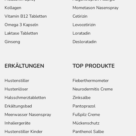
- Erhöhte Berührungsempfindlichkeit
Kollagen
Mometason Nasenspray
- Schwellung um die Augen
Vitamin B12 Tabletten
Cetirizin
- Lidödem
- Tränende Augen
Omega 3 Kapseln
Levocetirizin
- Gefäßverengung am Herzen
Laktase Tabletten
Loratadin
- Akuter Herzanfall (akutes Koronarsyndrom)
Ginseng
Desloratadin
- Brustenge (Angina pectoris)
- Brustenge bei körperlicher Ruhe (instabile Angina
pectoris)
ERKÄLTUNGEN
TOP PRODUKTE
- Verschluss der Herzkranzgefäße
(Koronararterienverschluss)
Hustenstiller
Fieberthermometer
- Verminderter Blutauswurf aus der Herzkammer
Hustenlöser
Neurodermitis Creme
- Abweichendes, von der Herzkammer ausgeworfenes
Blutvolumen
Halsschmerztabletten
Zinksalbe
- Verschluss tiefer Gefäße durch Blutpfropf (tiefe
Erkältungsbad
Pantoprazol
Venenthrombose)
Meerwasser Nasenspray
Fußpilz Creme
- Hitzewallung
Inhaliergeräte
Mückenschutz
- Wärmegefühl
Hustenstiller Kinder
Panthenol Salbe