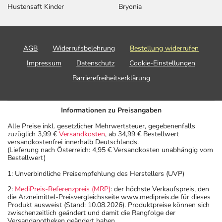
Hustensaft Kinder
Bryonia
Bemerken Sie eine Befindlichkeitsstörung oder
Veränderung während der Behandlung, wenden Sie sich
an Ihren Arzt oder Apotheker.
AGB
Widerrufsbelehrung
Bestellung widerrufen
Für die Information an dieser Stelle werden vor allem
Impressum
Datenschutz
Cookie-Einstellungen
Nebenwirkungen berücksichtigt, die bei mindestens
Barrierefreiheitserklärung
einem von 1.000 behandelten Patienten auftreten.
Dosierung
Informationen zu Preisangaben
Anwendungshinweise
Alle Preise inkl. gesetzlicher Mehrwertsteuer, gegebenenfalls
zuzüglich 3,99 €
Versandkosten
, ab 34,99 € Bestellwert
Art der Anwendung?
versandkostenfrei innerhalb Deutschlands.
Nehmen Sie das Arzneimittel mit Flüssigkeit (z.B. 1 Glas
(Lieferung nach Österreich: 4,95 € Versandkosten unabhängig vom
Bestellwert)
Wasser) ein.
1: Unverbindliche Preisempfehlung des Herstellers (UVP)
Dauer der Anwendung?
2:
MediPreis-Referenzpreis (MRP)
: der höchste Verkaufspreis, den
Die Anwendungsdauer richtet sich nach Art der
die Arzneimittel-Preisvergleichsseite www.medipreis.de für dieses
Produkt ausweist (Stand: 10.08.2026). Produktpreise können sich
Beschwerde und/oder Dauer der Erkrankung und wird
zwischenzeitlich geändert und damit die Rangfolge der
deshalb nur von Ihrem Arzt bestimmt.
Versandapotheken geändert haben.