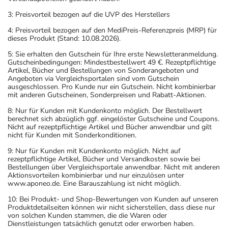
3: Preisvorteil bezogen auf die UVP des Herstellers
Überdosierung?
4: Preisvorteil bezogen auf den MediPreis-Referenzpreis (MRP) für
Setzen Sie sich bei dem Verdacht auf eine Überdosierung
dieses Produkt (Stand: 10.08.2026).
umgehend mit einem Arzt in Verbindung.
5: Sie erhalten den Gutschein für Ihre erste Newsletteranmeldung.
Gutscheinbedingungen: Mindestbestellwert 49 €. Rezeptpflichtige
Artikel, Bücher und Bestellungen von Sonderangeboten und
Einnahme vergessen?
Angeboten via Vergleichsportalen sind vom Gutschein
Setzen Sie die Einnahme zum nächsten vorgeschriebenen
ausgeschlossen. Pro Kunde nur ein Gutschein. Nicht kombinierbar
mit anderen Gutscheinen, Sonderpreisen und Rabatt-Aktionen.
Zeitpunkt ganz normal (also nicht mit der doppelten
Menge) fort.
8: Nur für Kunden mit Kundenkonto möglich. Der Bestellwert
berechnet sich abzüglich ggf. eingelöster Gutscheine und Coupons.
Nicht auf rezeptpflichtige Artikel und Bücher anwendbar und gilt
Generell gilt: Achten Sie vor allem bei Säuglingen,
nicht für Kunden mit Sonderkonditionen.
Kleinkindern und älteren Menschen auf eine
9: Nur für Kunden mit Kundenkonto möglich. Nicht auf
gewissenhafte Dosierung. Im Zweifelsfalle fragen Sie
rezeptpflichtige Artikel, Bücher und Versandkosten sowie bei
Bestellungen über Vergleichsportale anwendbar. Nicht mit anderen
Ihren Arzt oder Apotheker nach etwaigen Auswirkungen
Aktionsvorteilen kombinierbar und nur einzulösen unter
oder Vorsichtsmaßnahmen.
www.aponeo.de. Eine Barauszahlung ist nicht möglich.
10: Bei Produkt- und Shop-Bewertungen von Kunden auf unseren
Eine vom Arzt verordnete Dosierung kann von den
Produktdetailseiten können wir nicht sicherstellen, dass diese nur
von solchen Kunden stammen, die die Waren oder
Angaben der Packungsbeilage abweichen. Da der Arzt sie
Dienstleistungen tatsächlich genutzt oder erworben haben.