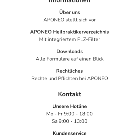
Informationen
- Rötlicher (erythematöser) Hautausschlag
- Bläschenförmiger Hautausschlag
Über uns
- Hautausschlag am ganzen Körper (generalisierter
APONEO stellt sich vor
Hautauschlag)
APONEO Heilpraktikerverzeichnis
- Fleckiger Hautausschlag (makulöser Hautauschlag)
Mit integriertem PLZ-Filter
- Fleckig-knotiger Hautausschlag (makulopapulöser
Hautauschlag)
Downloads
- Knotiger Hautausschlag (Papulöser Hautauschlag)
Alle Formulare auf einen Blick
- Immunbedingter Hautausschlag mit Juckreiz
- Änderung der Haarfarbe
Rechtliches
- Trockene Haut (Xerodermie)
Rechte und Pflichten bei APONEO
- Schmerzen im Arm oder im Bein
- Gelenkschmerzen
Kontakt
- Rückenschmerzen
Unsere Hotline
- Schleimhautentzündung
Mo - Fr 9:00 - 18:00
- Müdigkeit
Sa 9:00 - 13:00
- Kraftlosigkeit bzw. Schwäche
- Wassereinlagerung (Ödem)
Kundenservice
- Gesichtsödem