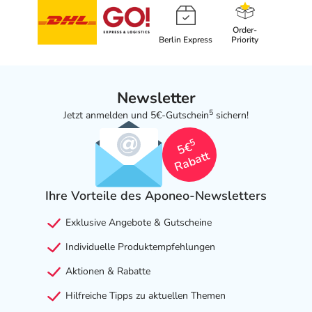
Blutkörperchen (Neutropenie)
- Verminderte Zahl an Blutplättchen (Thrombozytopenie)
Order-
Berlin Express
Priority
- Blutarmut (Anämie)
- Verminderte Zahl an weißen Blutkörperchen
(Leukopenie)
- Schilddrüsenunterfunktion (Hypothyreose)
Newsletter
- Appetitlosigkeit
5
Jetzt anmelden und 5€-Gutschein
sichern!
- Schlaflosigkeit
5
- Schwindelgefühl
5€
Rabatt
- Kopfschmerzen
- Geschmacksverzerrung (Dysgeusie)
- Fehlendes Geschmacksempfinden (Ageusie)
Ihre Vorteile des Aponeo-Newsletters
- Störung des Geschmacks
Exklusive Angebote & Gutscheine
- Bluthochdruck
- Kurzatmigkeit (Dyspnoe)
Individuelle Produktempfehlungen
- Nasenbluten
Aktionen & Rabatte
- Husten
- Entzündung der Mundschleimhaut (Stomatitis)
Hilfreiche Tipps zu aktuellen Themen