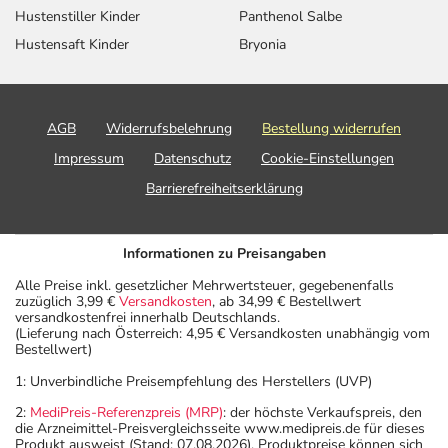
Sie den Zuckergehalt berücksichtigen.
Hustenstiller Kinder
Panthenol Salbe
- Es kann Arzneimittel geben, mit denen
Hustensaft Kinder
Bryonia
Wechselwirkungen auftreten. Sie sollten deswegen
generell vor der Behandlung mit einem neuen
Arzneimittel jedes andere, das Sie bereits anwenden,
AGB
Widerrufsbelehrung
Bestellung widerrufen
dem Arzt oder Apotheker angeben. Das gilt auch für
Impressum
Datenschutz
Cookie-Einstellungen
Arzneimittel, die Sie selbst kaufen, nur gelegentlich
anwenden oder deren Anwendung schon einige Zeit
Barrierefreiheitserklärung
zurückliegt.
- Auf Grapefruit sowie Grapefruit-Zubereitungen soll
Informationen zu Preisangaben
während der Behandlung mit dem Medikament
vollständig verzichtet werden.
Alle Preise inkl. gesetzlicher Mehrwertsteuer, gegebenenfalls
zuzüglich 3,99 €
Versandkosten
, ab 34,99 € Bestellwert
Bitte verwenden Sie dieses Arzneimittel nicht mehr nach
versandkostenfrei innerhalb Deutschlands.
dem auf der Packung oder der Umverpackung
(Lieferung nach Österreich: 4,95 € Versandkosten unabhängig vom
Bestellwert)
angegebenen Verfallsdatum. Das Verfallsdatum bezieht
sich auf den letzten Tag des angegebenen Monats.
1: Unverbindliche Preisempfehlung des Herstellers (UVP)
2:
MediPreis-Referenzpreis (MRP)
: der höchste Verkaufspreis, den
die Arzneimittel-Preisvergleichsseite www.medipreis.de für dieses
Produkt ausweist (Stand: 07.08.2026). Produktpreise können sich