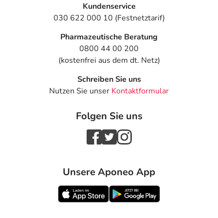
Kundenservice
einem von 1.000 behandelten Patienten auftreten.
030 622 000 10 (Festnetztarif)
Dosierung
Pharmazeutische Beratung
Anwendungshinweise
0800 44 00 200
(kostenfrei aus dem dt. Netz)
Art der Anwendung?
Schreiben Sie uns
Nehmen Sie das Arzneimittel mit Flüssigkeit (z.B. 1 Glas
Nutzen Sie unser
Kontaktformular
Wasser) ein.
Folgen Sie uns
Dauer der Anwendung?
Die Anwendungsdauer richtet sich nach Art der
Beschwerde und/oder Dauer der Erkrankung und wird
deshalb nur von Ihrem Arzt bestimmt.
Unsere Aponeo App
Überdosierung?
Es kann zu einer Vielzahl von
Überdosierungserscheinungen kommen, die unter
anderem zu Abweichungen im EKG, Krampfanfällen,