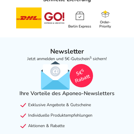
- Gewichtszunahme
- Schwindel
- Schläfrigkeit
Order-
Berlin Express
Priority
- Kopfschmerzen
- Störungen der unbewussten Bewegungsabläufe mit
Zittern, evtl. Fallneigung
- Mundtrockenheit
Newsletter
- Absetzsymptome beim Beenden der Behandlung
5
Jetzt anmelden und 5€-Gutschein
sichern!
- Veränderung des Blutbildes
5
- erhöhter Plasmaprolaktinspiegel
5€
Rabatt
- Veränderung der Schilddrüsenhormonwerte
- gesteigerter Appetit
- Erhöhung des Blutzuckerspiegels
Ihre Vorteile des Aponeo-Newsletters
- anomale Träume/Albträume
Exklusive Angebote & Gutscheine
- Selbstmordgedanken/-verhalten
- Sprachstörungen
Individuelle Produktempfehlungen
- Pulsbeschleunigung
Aktionen & Rabatte
- Herzklopfen