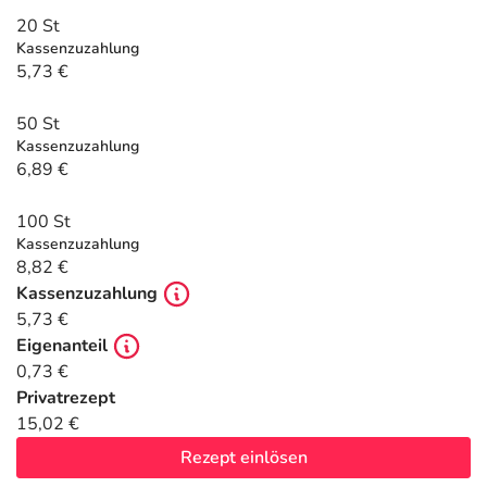
Refluthin, Lasea & Carmenthin Deals
Sport & Fitness
Täglich gut versorgt
20 St
Kassenzuzahlung
Salus Deals
Tierapotheke
5,73 €
50 St
Vitamine & Mineralstoffe
Kassenzuzahlung
6,89 €
Marken
100 St
Kassenzuzahlung
8,82 €
Kassenzuzahlung
5,73 €
Eigenanteil
0,73 €
Privatrezept
15,02 €
Rezept einlösen