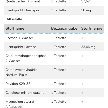
Quetiapin hemifumarat
1 Tablette
57,57 mg
entspricht Quetiapin
1 Tablette
50 mg
Hilfsstoffe
Stoffname
Bezugsangabe
Stoffmenge
Lactose-1-Wasser
1 Tablette
+
entspricht Lactose
1 Tablette
33,46 mg
Calciumhydrogenphosphat-
1 Tablette
+
2-Wasser
Carboxymethylstärke,
1 Tablette
+
Natrium Typ A
Povidon K29-32
1 Tablette
+
Cellulose, mikrokristalline
1 Tablette
+
Magnesium stearat
1 Tablette
+
(pflanzlich)