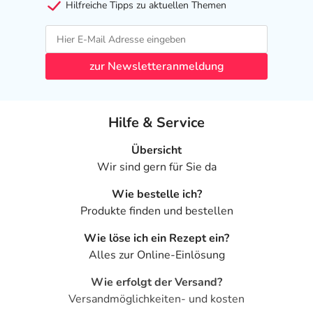
- verschwommenes Sehen
Hilfreiche Tipps zu aktuellen Themen
- Kreislaufstörungen aufgrund niedrigen Blutdrucks
- Anfälle von Atemnot
- Verstopfung
zur Newsletteranmeldung
- Magen-Darm-Beschwerden
- Erbrechen
- Veränderung der Leber- und Gallenwerte
Hilfe & Service
- allgemeine Schwäche
- Wassereinlagerungen
Übersicht
- Reizbarkeit
Wir sind gern für Sie da
- Fieber
- immunologische Überempfindlichkeit
Wie bestelle ich?
- allergische Hautreaktionen
Produkte finden und bestellen
- Schilddrüsenunterfunktion
Wie löse ich ein Rezept ein?
- Natriummangel
Alles zur Online-Einlösung
- Entwicklung oder Verschlechterung einer
Zuckerkrankheit
Wie erfolgt der Versand?
- Krampfanfälle
Versandmöglichkeiten- und kosten
- Restless Legs-Syndrom