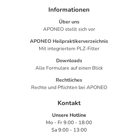
- Bewegungsstörungen
Informationen
- Ohnmachtsanfall
- Abweichungen im EKG
Über uns
- Pulserniedrigung
APONEO stellt sich vor
- Schnupfen
APONEO Heilpraktikerverzeichnis
- Schluckstörungen
Mit integriertem PLZ-Filter
- Harnverhalt
- sexuelle Funktionsstörungen
Downloads
- Übermäßige Bewegungsaktivität im Gesichtsbereich
Alle Formulare auf einen Blick
- Symptome beim plötzlichen Absetzen des
Medikamentes
Rechtliches
- Verwirrtheit
Rechte und Pflichten bei APONEO
Bemerken Sie eine Befindlichkeitsstörung oder
Kontakt
Veränderung während der Behandlung, wenden Sie sich
Unsere Hotline
an Ihren Arzt oder Apotheker.
Mo - Fr 9:00 - 18:00
Sa 9:00 - 13:00
Für die Information an dieser Stelle werden vor allem
Nebenwirkungen berücksichtigt, die bei mindestens