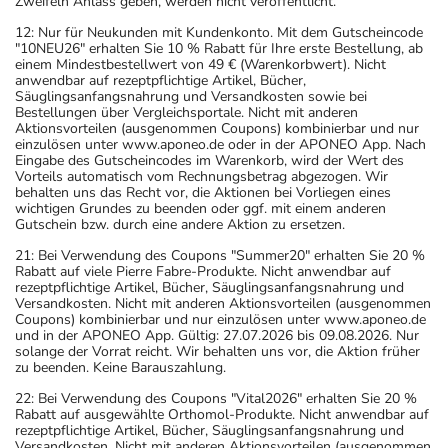
Zweifeln Anlass geben, werden nicht veröffentlicht.
höchstens 10 Tage verwendet werden!
Das Arzneimittel muss nach Anbruch/Zubereitung bei
12: Nur für Neukunden mit Kundenkonto. Mit dem Gutscheincode
"10NEU26" erhalten Sie 10 % Rabatt für Ihre erste Bestellung, ab
Raumtemperatur aufbewahrt werden!
einem Mindestbestellwert von 49 € (Warenkorbwert). Nicht
Wichtige Hinweise
anwendbar auf rezeptpflichtige Artikel, Bücher,
Säuglingsanfangsnahrung und Versandkosten sowie bei
Bestellungen über Vergleichsportale. Nicht mit anderen
Was sollten Sie beachten?
Aktionsvorteilen (ausgenommen Coupons) kombinierbar und nur
- Das Arzneimittel darf nicht vorzeitig abgesetzt werden,
einzulösen unter www.aponeo.de oder in der APONEO App. Nach
Eingabe des Gutscheincodes im Warenkorb, wird der Wert des
weil sonst mit einem (erneuten) Ausbruch der Krankheit
Vorteils automatisch vom Rechnungsbetrag abgezogen. Wir
zu rechnen ist.
behalten uns das Recht vor, die Aktionen bei Vorliegen eines
wichtigen Grundes zu beenden oder ggf. mit einem anderen
- Vorsicht bei Allergie gegen Makrolid-Antibiotika wie
Gutschein bzw. durch eine andere Aktion zu ersetzen.
Erythromycin!
21: Bei Verwendung des Coupons "Summer20" erhalten Sie 20 %
- Vorsicht bei einer Unverträglichkeit gegenüber
Rabatt auf viele Pierre Fabre-Produkte. Nicht anwendbar auf
Saccharose. Wenn Sie eine Diabetes-Diät einhalten
rezeptpflichtige Artikel, Bücher, Säuglingsanfangsnahrung und
Versandkosten. Nicht mit anderen Aktionsvorteilen (ausgenommen
müssen, sollten Sie den Zuckergehalt berücksichtigen.
Coupons) kombinierbar und nur einzulösen unter www.aponeo.de
- Es kann Arzneimittel geben, mit denen
und in der APONEO App. Gültig: 27.07.2026 bis 09.08.2026. Nur
solange der Vorrat reicht. Wir behalten uns vor, die Aktion früher
Wechselwirkungen auftreten. Sie sollten deswegen
zu beenden. Keine Barauszahlung.
generell vor der Behandlung mit einem neuen
22: Bei Verwendung des Coupons "Vital2026" erhalten Sie 20 %
Arzneimittel jedes andere, das Sie bereits anwenden,
Rabatt auf ausgewählte Orthomol-Produkte. Nicht anwendbar auf
dem Arzt oder Apotheker angeben. Das gilt auch für
rezeptpflichtige Artikel, Bücher, Säuglingsanfangsnahrung und
Versandkosten. Nicht mit anderen Aktionsvorteilen (ausgenommen