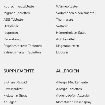
- Krampfanfälle
Kopfschmerztabletten
Wärmepflaster
Migräne Tabletten
Sodbrennen Medikamente
Bemerken Sie eine Befindlichkeitsstörung oder
ASS Tabletten
Thermacare
Veränderung während der Behandlung, wenden Sie sich
Diclofenac
Voltaren
an Ihren Arzt oder Apotheker.
Ibuprofen
Hämorrhoiden Salbe
Für die Information an dieser Stelle werden vor allem
Paracetamol
Abführmittel
Nebenwirkungen berücksichtigt, die bei mindestens
Regelschmerzen Tabletten
Magentabletten
einem von 1.000 behandelten Patienten auftreten.
Zahnschmerzen Tabletten
Lidocain
Dosierung
Text
Personen
Einzeldosis
Gesamtdosis
Z
SUPPLEMENTE
ALLERGIEN
Behandlung
Kinder mit 15-
5 ml
1-mal täglich
tä
Elotrans Reload
Allergie Medikamente
über 3
25 kg
gl
Tage:
Körpergewicht
Ze
Eiweißpulver
Allergie Tabletten
u
Melatonin Spray
Augentropfen Allergie
v
Kollagen
Mometason Nasenspray
Ma