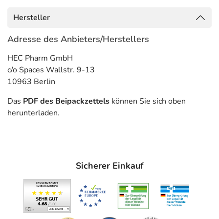
Neisseria gonorrhoeae), wie:
- Gebärmutterhalsentzündung
Hersteller
- Bakterieninfektionen der Atemwege, wie:
- Nasennebenhöhlenentzündung (Sinusitis)
Adresse des Anbieters/Herstellers
- Rachenentzündung (Pharyngitis)
HEC Pharm GmbH
- Mandelentzündung (Tonsillitis)
c/o Spaces Wallstr. 9-13
- Bronchitis
10963 Berlin
- Lungenentzündung
- Mittelohrentzündung (Otitis media)
Das
PDF des Beipackzettels
können Sie sich oben
- Bakterieninfektionen der Haut und des Gewebes
herunterladen.
Gegenanzeigen
Was spricht gegen eine Anwendung?
Sicherer Einkauf
- Überempfindlichkeit gegen die Inhaltsstoffe
Welche Altersgruppe ist zu beachten?
- Jugendliche ab 45 kg Körpergewicht und Erwachsene:
Das Arzneimittel sollte in dieser Gruppe in der Regel