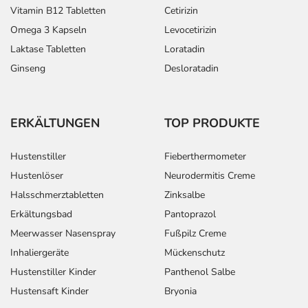
Vitamin B12 Tabletten
Cetirizin
Behandlung
Kinder mit 26-
7,5 ml
1-mal täglich
tä
Omega 3 Kapseln
Levocetirizin
über 3
35 kg
gl
Laktase Tabletten
Loratadin
Tage:
Körpergewicht
Ze
u
Ginseng
Desloratadin
v
Ma
Behandlung
Kinder mit 36-
10 ml
1-mal täglich
tä
ERKÄLTUNGEN
TOP PRODUKTE
über 3
45 kg
gl
Tage:
Körpergewicht
Ze
Hustenstiller
Fieberthermometer
u
Hustenlöser
Neurodermitis Creme
v
Ma
Halsschmerztabletten
Zinksalbe
Erkältungsbad
Pantoprazol
Meerwasser Nasenspray
Fußpilz Creme
Anwendungshinweise
Inhaliergeräte
Mückenschutz
Die Gesamtdosis sollte nicht ohne Rücksprache mit
Hustenstiller Kinder
Panthenol Salbe
einem Arzt oder Apotheker überschritten werden.
Hustensaft Kinder
Bryonia