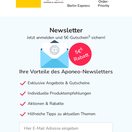
Order-
Nebenwirkungen
Berlin Express
Priority
Welche unerwünschten Wirkungen können auftreten?
Newsletter
- Durchfälle
5
Jetzt anmelden und 5€-Gutschein
sichern!
- Kopfschmerzen
- Erbrechen
5
5€
- Bauchschmerzen
Rabatt
- Übelkeit
- Blutbildveränderungen
Ihre Vorteile des Aponeo-Newsletters
- Infektionen mit Hefepilzen
- Infektionen der Scheide
Exklusive Angebote & Gutscheine
- Lungenentzündung durch Infektion (Pneumonie)
Individuelle Produktempfehlungen
- Pilzinfektion
- Bakterieninfektion
Aktionen & Rabatte
- Infektiöse Halsentzündung (Pharyngitis)
Hilfreiche Tipps zu aktuellen Themen
- Infektiöse Entzündung des Magen-Darm-Traktes
- Atemwegserkrankung
- Schnupfen