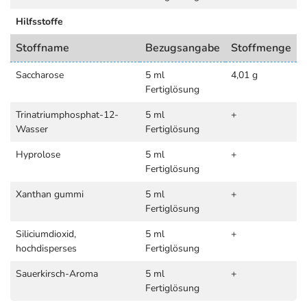
Hilfsstoffe
Stoffname
Bezugsangabe
Stoffmenge
Saccharose
5 ml
4,01 g
Fertiglösung
Trinatriumphosphat-12-
5 ml
+
Wasser
Fertiglösung
Hyprolose
5 ml
+
Fertiglösung
Xanthan gummi
5 ml
+
Fertiglösung
Siliciumdioxid,
5 ml
+
hochdisperses
Fertiglösung
Sauerkirsch-Aroma
5 ml
+
Fertiglösung