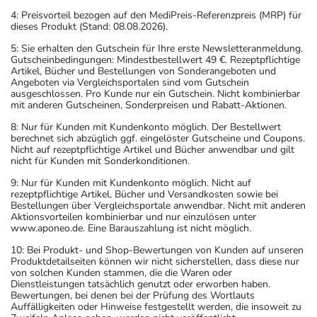
Zeitpunkt ganz normal (also nicht mit der doppelten
4: Preisvorteil bezogen auf den MediPreis-Referenzpreis (MRP) für
Menge) fort.
dieses Produkt (Stand: 08.08.2026).
5: Sie erhalten den Gutschein für Ihre erste Newsletteranmeldung.
Generell gilt: Achten Sie vor allem bei Säuglingen,
Gutscheinbedingungen: Mindestbestellwert 49 €. Rezeptpflichtige
Artikel, Bücher und Bestellungen von Sonderangeboten und
Kleinkindern und älteren Menschen auf eine
Angeboten via Vergleichsportalen sind vom Gutschein
gewissenhafte Dosierung. Im Zweifelsfalle fragen Sie
ausgeschlossen. Pro Kunde nur ein Gutschein. Nicht kombinierbar
mit anderen Gutscheinen, Sonderpreisen und Rabatt-Aktionen.
Ihren Arzt oder Apotheker nach etwaigen Auswirkungen
8: Nur für Kunden mit Kundenkonto möglich. Der Bestellwert
oder Vorsichtsmaßnahmen.
berechnet sich abzüglich ggf. eingelöster Gutscheine und Coupons.
Nicht auf rezeptpflichtige Artikel und Bücher anwendbar und gilt
nicht für Kunden mit Sonderkonditionen.
Eine vom Arzt verordnete Dosierung kann von den
Angaben der Packungsbeilage abweichen. Da der Arzt sie
9: Nur für Kunden mit Kundenkonto möglich. Nicht auf
rezeptpflichtige Artikel, Bücher und Versandkosten sowie bei
individuell abstimmt, sollten Sie das Arzneimittel daher
Bestellungen über Vergleichsportale anwendbar. Nicht mit anderen
nach seinen Anweisungen anwenden.
Aktionsvorteilen kombinierbar und nur einzulösen unter
www.aponeo.de. Eine Barauszahlung ist nicht möglich.
Aufbewahrung
10: Bei Produkt- und Shop-Bewertungen von Kunden auf unseren
Produktdetailseiten können wir nicht sicherstellen, dass diese nur
Aufbewahrung
von solchen Kunden stammen, die die Waren oder
Dienstleistungen tatsächlich genutzt oder erworben haben.
Bewertungen, bei denen bei der Prüfung des Wortlauts
Das Arzneimittel darf nach Anbruch/Zubereitung
Auffälligkeiten oder Hinweise festgestellt werden, die insoweit zu