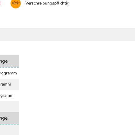
)
Verschreibungspflichtig
nge
krogramm
gramm
ogramm
nge