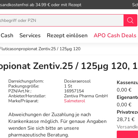
sandkostenfrei ab 34.99 € oder mit Rezept
Sc
 Cash
Services
Rezept einlösen
APO Cash Deals
Fluticasonpropionat Zentiv.25 / 125µg 120
opionat Zentiv.25 / 125µg 120, 1
Darreichungsform:
Dosieraerosol
Kassenz
Packungsgröße:
1 St
0,00 €
PZN/Art.Nr.:
16957154
Anbieter/Hersteller:
Zentiva Pharma GmbH
Eigenante
Marke/Präparat:
Salmeterol
0,00 €
Privatrez
Abweichungen der Zuzahlung je nach
28,71 €
Krankenkasse möglich. Für genaue Angaben
Versandk
wenden Sie sich bitte an unsere
pharmazeutische Beratung.