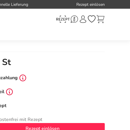
hnelle Lieferung
Rezept einlösen
 St
uzahlung
il
ept
ostenfrei mit Rezept
Rezept einlösen