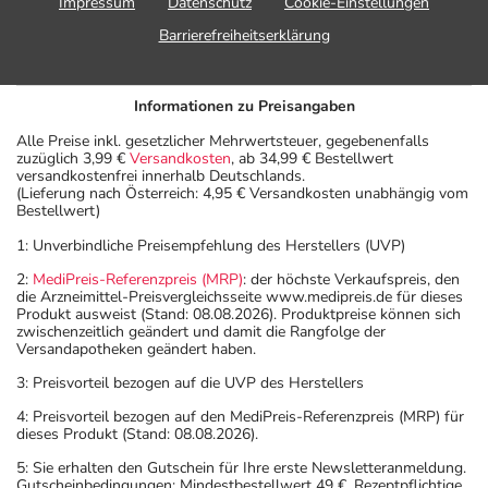
- Vorsicht bei Kortikoid-Allergie (z.B. Kortison)!
Impressum
Datenschutz
Cookie-Einstellungen
- Es kann Arzneimittel geben, mit denen
Barrierefreiheitserklärung
Wechselwirkungen auftreten. Sie sollten deswegen
generell vor der Behandlung mit einem neuen
Informationen zu Preisangaben
Arzneimittel jedes andere, das Sie bereits anwenden,
dem Arzt oder Apotheker angeben. Das gilt auch für
Alle Preise inkl. gesetzlicher Mehrwertsteuer, gegebenenfalls
zuzüglich 3,99 €
Versandkosten
, ab 34,99 € Bestellwert
Arzneimittel, die Sie selbst kaufen, nur gelegentlich
versandkostenfrei innerhalb Deutschlands.
anwenden oder deren Anwendung schon einige Zeit
(Lieferung nach Österreich: 4,95 € Versandkosten unabhängig vom
Bestellwert)
zurückliegt.
Bitte verwenden Sie dieses Arzneimittel nicht mehr nach
1: Unverbindliche Preisempfehlung des Herstellers (UVP)
dem auf der Packung oder der Umverpackung
2:
MediPreis-Referenzpreis (MRP)
: der höchste Verkaufspreis, den
angegebenen Verfallsdatum. Das Verfallsdatum bezieht
die Arzneimittel-Preisvergleichsseite www.medipreis.de für dieses
Produkt ausweist (Stand: 08.08.2026). Produktpreise können sich
sich auf den letzten Tag des angegebenen Monats.
zwischenzeitlich geändert und damit die Rangfolge der
Versandapotheken geändert haben.
3: Preisvorteil bezogen auf die UVP des Herstellers
4: Preisvorteil bezogen auf den MediPreis-Referenzpreis (MRP) für
dieses Produkt (Stand: 08.08.2026).
5: Sie erhalten den Gutschein für Ihre erste Newsletteranmeldung.
Gutscheinbedingungen: Mindestbestellwert 49 €. Rezeptpflichtige