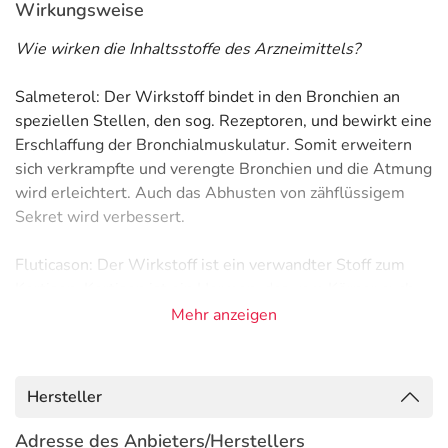
Wirkungsweise
Wie wirken die Inhaltsstoffe des Arzneimittels?
Salmeterol: Der Wirkstoff bindet in den Bronchien an
speziellen Stellen, den sog. Rezeptoren, und bewirkt eine
Erschlaffung der Bronchialmuskulatur. Somit erweitern
sich verkrampfte und verengte Bronchien und die Atmung
wird erleichtert. Auch das Abhusten von zähflüssigem
Sekret wird verbessert.
Fluticason: Der Wirkstoff ist ein verwandter Stoff zum
Kortison. Kortison ist ein Hormon, das vom Körper auch
selbst hergestellt wird.
Mehr anzeigen
Angewendet wird der Wirkstoff vor allem um chronisch
entzündliche Reaktionen im Körper, wie zum Beispiel der
Atemwege oder des Verdauungstraktes, zu vermindern.
Hersteller
Der Wirkstoff hemmt körpereigene Prozesse, die eine
Entzündung im Körper immer weiter nähren. So können
Adresse des Anbieters/Herstellers