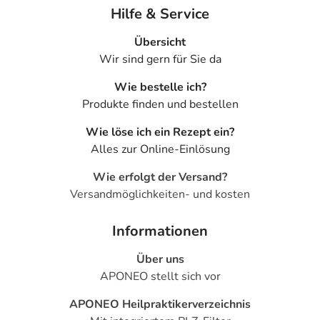
- Überempfindlichkeitsreaktionen der Haut
Hilfe & Service
- Herzklopfen
- Pulsbeschleunigung
Übersicht
- Infektionen der Atemwege, wie:
Wir sind gern für Sie da
- Lungenentzündung
Wie bestelle ich?
- Bronchitis
Produkte finden und bestellen
- Rachenentzündung
- Nebenhöhlenentzündung
Wie löse ich ein Rezept ein?
- Störungen des Salzhaushaltes, wie:
Alles zur Online-Einlösung
- Kaliummangel
- Muskelkrämpfe
Wie erfolgt der Versand?
- Knochenbrüche
Versandmöglichkeiten- und kosten
- Gewebeeinblutungen
Informationen
Bemerken Sie eine Befindlichkeitsstörung oder
Über uns
Veränderung während der Behandlung, wenden Sie sich
APONEO stellt sich vor
an Ihren Arzt oder Apotheker.
APONEO Heilpraktikerverzeichnis
Für die Information an dieser Stelle werden vor allem