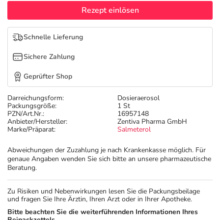
Refluthin, Lasea & Carmenthin Deals
Sport & Fitness
Täglich gut versorgt
Rezept einlösen
Salus Deals
Tierapotheke
Schnelle Lieferung
Sichere Zahlung
Vitamine & Mineralstoffe
Geprüfter Shop
Marken
Darreichungsform:
Dosieraerosol
Packungsgröße:
1 St
PZN/Art.Nr.:
16957148
Anbieter/Hersteller:
Zentiva Pharma GmbH
Marke/Präparat:
Salmeterol
Abweichungen der Zuzahlung je nach Krankenkasse möglich. Für
genaue Angaben wenden Sie sich bitte an unsere pharmazeutische
Beratung.
Zu Risiken und Nebenwirkungen lesen Sie die Packungsbeilage
und fragen Sie Ihre Ärztin, Ihren Arzt oder in Ihrer Apotheke.
Bitte beachten Sie die weiterführenden Informationen Ihres
Beipackzettels.