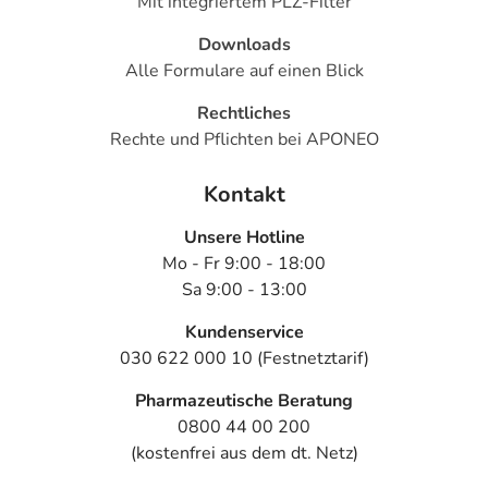
Mit integriertem PLZ-Filter
Nebenwirkungen berücksichtigt, die bei mindestens
einem von 1.000 behandelten Patienten auftreten.
Downloads
Alle Formulare auf einen Blick
Dosierung
Rechtliches
Text
Personen
Einzeldosis
Gesamtdosis
Zeitpunkt
Rechte und Pflichten bei APONEO
Kinder von
2
2-mal täglich
morgens
Kontakt
4-12 Jahren
Sprühstöße
und
abends
Unsere Hotline
Mo - Fr 9:00 - 18:00
Jugendliche
2
2-mal täglich
morgens
ab 12
Sprühstöße
und
Sa 9:00 - 13:00
Jahren und
abends
Kundenservice
Erwachsene
030 622 000 10 (Festnetztarif)
Anwendungshinweise
Pharmazeutische Beratung
0800 44 00 200
Die Gesamtdosis sollte nicht ohne Rücksprache mit
(kostenfrei aus dem dt. Netz)
einem Arzt oder Apotheker überschritten werden.