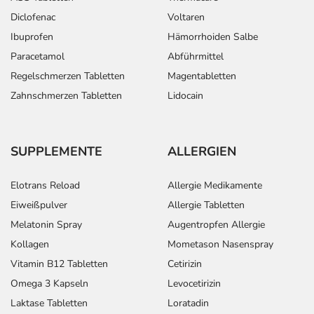
Setzen Sie sich bei dem Verdacht auf eine Überdosierung
Diclofenac
Voltaren
umgehend mit einem Arzt in Verbindung.
Ibuprofen
Hämorrhoiden Salbe
Paracetamol
Abführmittel
Anwendung vergessen?
Regelschmerzen Tabletten
Magentabletten
Führen Sie die Anwendung durch, sobald Sie daran
denken und halten Sie dann Ihren Zeitplan ein.
Zahnschmerzen Tabletten
Lidocain
Generell gilt: Achten Sie vor allem bei Säuglingen,
Kleinkindern und älteren Menschen auf eine
SUPPLEMENTE
ALLERGIEN
gewissenhafte Dosierung. Im Zweifelsfalle fragen Sie
Ihren Arzt oder Apotheker nach etwaigen Auswirkungen
Elotrans Reload
Allergie Medikamente
oder Vorsichtsmaßnahmen.
Eiweißpulver
Allergie Tabletten
Melatonin Spray
Augentropfen Allergie
Eine vom Arzt verordnete Dosierung kann von den
Kollagen
Mometason Nasenspray
Angaben der Packungsbeilage abweichen. Da der Arzt sie
individuell abstimmt, sollten Sie das Arzneimittel daher
Vitamin B12 Tabletten
Cetirizin
nach seinen Anweisungen anwenden.
Omega 3 Kapseln
Levocetirizin
Laktase Tabletten
Loratadin
Aufbewahrung