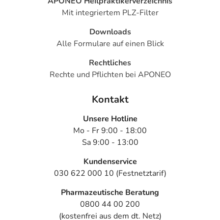
APONEO Heilpraktikerverzeichnis
niedrigen Blutdrucks)
Mit integriertem PLZ-Filter
- Blähungen
- Gallenblasenentzündung
Downloads
- Angioneurotisches Ödem (Schwellung im Gesicht, an
Alle Formulare auf einen Blick
Hand und Fuß)
- Schmerzen im Haltungs- und Bewegungsapparat
Rechtliches
- Benommenheit
Rechte und Pflichten bei APONEO
- Überempfindlichkeitsreaktionen der Haut
- Schwitzen
Kontakt
- Anstieg der Nierenwerte (Kreatinin und Harnstoff)
Unsere Hotline
- Bakterieninfektion der Niere
Mo - Fr 9:00 - 18:00
- Störungen des Flüssigkeit- und Salzhaushaltes
Sa 9:00 - 13:00
- Veränderung des Blutbildes
- Brustbildung beim Mann
Kundenservice
- Unwohlsein
030 622 000 10 (Festnetztarif)
- Wachstumsfaktor-Rezeptor (epidermal, human,
erniedrigt)
Pharmazeutische Beratung
- Blutzuckerwert erhöht
0800 44 00 200
(kostenfrei aus dem dt. Netz)