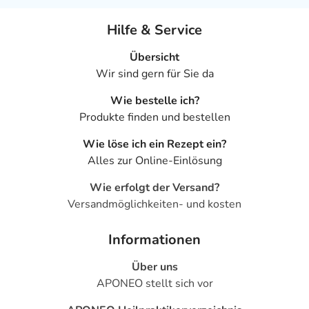
- Juckreiz
Hilfe & Service
- Muskelkrämpfe
- Rückenschmerzen
Übersicht
- Nierenfunktionsstörungen
Wir sind gern für Sie da
- Schwäche, allgemein
- Nierenbecken- und Nierenkörperchenentzündung
Wie bestelle ich?
(Pyelonephritis)
Produkte finden und bestellen
- Infektion
Wie löse ich ein Rezept ein?
- Rachenentzündung
Alles zur Online-Einlösung
- Eosinophilie (erhöhte Anzahl an bestimmten weißen
Blutkörperchen)
Wie erfolgt der Versand?
- Schilddrüsenunterfunktion (Hypothyreose)
Versandmöglichkeiten- und kosten
- Natriummangel
- Flüssigkeitsmangel (Dehydratation)
Informationen
- Taubheitsgefühl
- Beschleunigter Puls (Tachykardie)
Über uns
- Thrombose
APONEO stellt sich vor
- Orthostatische Hypotonie (Kreislaufstörungen aufgrund