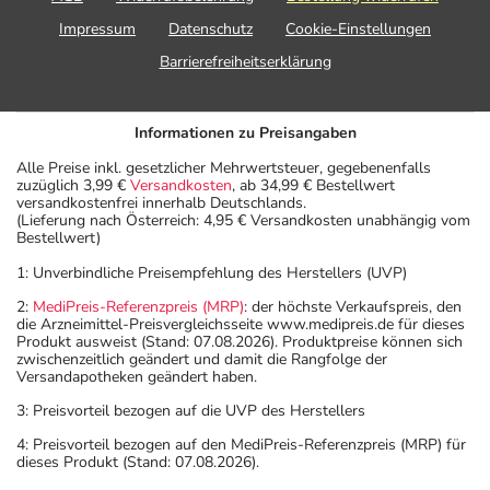
- Dieses Arzneimittel enthält Stoffe, die unter
Impressum
Datenschutz
Cookie-Einstellungen
Umständen als Dopingstoffe eingeordnet werden
Barrierefreiheitserklärung
können. Fragen Sie dazu Ihren Arzt oder Apotheker.
- Vorsicht bei Allergie gegen Bindemittel (z.B.
Carboxymethylcellulose mit der E-Nummer E 466)!
Informationen zu Preisangaben
- Vorsicht bei Allergie gegen Natriumlaurylsulfat und
Alle Preise inkl. gesetzlicher Mehrwertsteuer, gegebenenfalls
ähnliche Stoffe!
zuzüglich 3,99 €
Versandkosten
, ab 34,99 € Bestellwert
versandkostenfrei innerhalb Deutschlands.
- Vorsicht bei Allergie gegen Propylenglykol und ähnliche
(Lieferung nach Österreich: 4,95 € Versandkosten unabhängig vom
Stoffe!
Bestellwert)
- Vorsicht bei Allergie gegen Polyethylenglykol(PEG)-
1: Unverbindliche Preisempfehlung des Herstellers (UVP)
haltige Stoffe!
2:
MediPreis-Referenzpreis (MRP)
: der höchste Verkaufspreis, den
- Vorsicht bei einer Unverträglichkeit gegenüber Lactose.
die Arzneimittel-Preisvergleichsseite www.medipreis.de für dieses
Wenn Sie eine Diabetes-Diät einhalten müssen, sollten
Produkt ausweist (Stand: 07.08.2026). Produktpreise können sich
zwischenzeitlich geändert und damit die Rangfolge der
Sie den Zuckergehalt berücksichtigen.
Versandapotheken geändert haben.
- Es kann Arzneimittel geben, mit denen
3: Preisvorteil bezogen auf die UVP des Herstellers
Wechselwirkungen auftreten. Sie sollten deswegen
generell vor der Behandlung mit einem neuen
4: Preisvorteil bezogen auf den MediPreis-Referenzpreis (MRP) für
dieses Produkt (Stand: 07.08.2026).
Arzneimittel jedes andere, das Sie bereits anwenden,