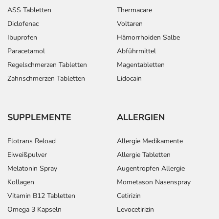
Anwendungshinweise
ASS Tabletten
Thermacare
Diclofenac
Voltaren
Die Gesamtdosis sollte nicht ohne Rücksprache mit
Ibuprofen
Hämorrhoiden Salbe
einem Arzt oder Apotheker überschritten werden.
Paracetamol
Abführmittel
Art der Anwendung?
Regelschmerzen Tabletten
Magentabletten
Nehmen Sie das Arzneimittel mit Flüssigkeit (z.B. 1 Glas
Zahnschmerzen Tabletten
Lidocain
Wasser) ein.
Dauer der Anwendung?
SUPPLEMENTE
ALLERGIEN
Die Anwendungsdauer richtet sich nach Art der
Beschwerde und/oder Dauer der Erkrankung und wird
Elotrans Reload
Allergie Medikamente
deshalb nur von Ihrem Arzt bestimmt.
Eiweißpulver
Allergie Tabletten
Überdosierung?
Melatonin Spray
Augentropfen Allergie
Es sind keine Überdosierungserscheinungen bekannt. Im
Kollagen
Mometason Nasenspray
Zweifelsfall wenden Sie sich an Ihren Arzt.
Vitamin B12 Tabletten
Cetirizin
Omega 3 Kapseln
Levocetirizin
Einnahme vergessen?