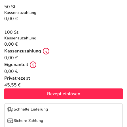
Refluthin, Lasea & Carmenthin Deals
Sport & Fitness
Täglich gut versorgt
50 St
Kassenzuzahlung
Salus Deals
Tierapotheke
0,00 €
100 St
Vitamine & Mineralstoffe
Kassenzuzahlung
0,00 €
Marken
Kassenzuzahlung
0,00 €
Eigenanteil
0,00 €
Privatrezept
45,55 €
Rezept einlösen
Schnelle Lieferung
Sichere Zahlung