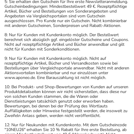
dem Arzt oder Apotheker angeben. Das gilt auch für
5: Sie erhalten den Gutschein für Ihre erste Newsletteranmeldung.
Gutscheinbedingungen: Mindestbestellwert 49 €. Rezeptpflichtige
Arzneimittel, die Sie selbst kaufen, nur gelegentlich
Artikel, Bücher und Bestellungen von Sonderangeboten und
anwenden oder deren Anwendung schon einige Zeit
Angeboten via Vergleichsportalen sind vom Gutschein
ausgeschlossen. Pro Kunde nur ein Gutschein. Nicht kombinierbar
zurückliegt.
mit anderen Gutscheinen, Sonderpreisen und Rabatt-Aktionen.
Bitte verwenden Sie dieses Arzneimittel nicht mehr nach
8: Nur für Kunden mit Kundenkonto möglich. Der Bestellwert
dem auf der Packung oder der Umverpackung
berechnet sich abzüglich ggf. eingelöster Gutscheine und Coupons.
Nicht auf rezeptpflichtige Artikel und Bücher anwendbar und gilt
angegebenen Verfallsdatum. Das Verfallsdatum bezieht
nicht für Kunden mit Sonderkonditionen.
sich auf den letzten Tag des angegebenen Monats.
9: Nur für Kunden mit Kundenkonto möglich. Nicht auf
rezeptpflichtige Artikel, Bücher und Versandkosten sowie bei
Bestellungen über Vergleichsportale anwendbar. Nicht mit anderen
Aktionsvorteilen kombinierbar und nur einzulösen unter
www.aponeo.de. Eine Barauszahlung ist nicht möglich.
10: Bei Produkt- und Shop-Bewertungen von Kunden auf unseren
Produktdetailseiten können wir nicht sicherstellen, dass diese nur
von solchen Kunden stammen, die die Waren oder
Dienstleistungen tatsächlich genutzt oder erworben haben.
Bewertungen, bei denen bei der Prüfung des Wortlauts
Auffälligkeiten oder Hinweise festgestellt werden, die insoweit zu
Zweifeln Anlass geben, werden nicht veröffentlicht.
12: Nur für Neukunden mit Kundenkonto. Mit dem Gutscheincode
"10NEU26" erhalten Sie 10 % Rabatt für Ihre erste Bestellung, ab