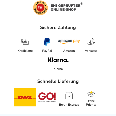
- Kinder und Jugendliche unter 18 Jahren: Das
Arzneimittel darf nicht angewendet werden.
Was ist mit Schwangerschaft und Stillzeit?
Sichere Zahlung
- Schwangerschaft: Wenden Sie sich an Ihren Arzt. Es
spielen verschiedene Überlegungen eine Rolle, ob und
wie das Arzneimittel in der Schwangerschaft angewendet
werden kann.
Kreditkarte
PayPal
Amazon
Vorkasse
- Stillzeit: Von einer Anwendung wird nach derzeitigen
Erkenntnissen abgeraten. Eventuell ist ein Abstillen in
Erwägung zu ziehen.
Klarna
Ist Ihnen das Arzneimittel trotz einer Gegenanzeige
Schnelle Lieferung
verordnet worden, sprechen Sie mit Ihrem Arzt oder
Apotheker. Der therapeutische Nutzen kann höher sein,
als das Risiko, das die Anwendung bei einer
Order-
Gegenanzeige in sich birgt.
Berlin Express
Priority
Nebenwirkungen