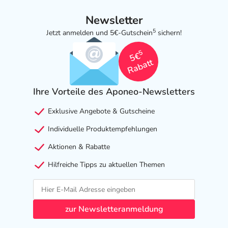
Welche unerwünschten Wirkungen können auftreten?
Newsletter
5
Jetzt anmelden und 5€-Gutschein
sichern!
- Kaliumwerte, erhöht
5
- Anstieg der Blutfettwerte (Cholesterin, Triglyceride)
5€
Rabatt
- Schlaflosigkeit
- Ohnmachtsanfall
- Schwindelgefühl
Ihre Vorteile des Aponeo-Newsletters
- Kopfschmerzen
Exklusive Angebote & Gutscheine
- Herzschwäche
- Vorhofflimmern (Rhythmusstörung des Herzvorhofes)
Individuelle Produktempfehlungen
- Blutdruck niedrig (Hypotonie)
Aktionen & Rabatte
- Husten
- Magen-Darm-Beschwerden
Hilfreiche Tipps zu aktuellen Themen
- Durchfälle
- Übelkeit
- Verstopfung
zur Newsletteranmeldung
- Erbrechen
- Hautausschlag