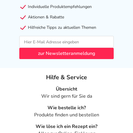
Gegenanzeige in sich birgt.
Individuelle Produktempfehlungen
Nebenwirkungen
Aktionen & Rabatte
Welche unerwünschten Wirkungen können auftreten?
Hilfreiche Tipps zu aktuellen Themen
- Magen-Darm-Beschwerden, wie:
- Übelkeit
zur Newsletteranmeldung
- Erbrechen
- Durchfälle
- Mundtrockenheit
Hilfe & Service
- Geschmacksstörungen
- Appetitlosigkeit
Übersicht
- Kopfschmerzen
Wir sind gern für Sie da
- Schlafstörungen
- Angstzustände
Wie bestelle ich?
- Halluzinationen
Produkte finden und bestellen
- Depressionen
Wie löse ich ein Rezept ein?
- Bewegungsstörungen