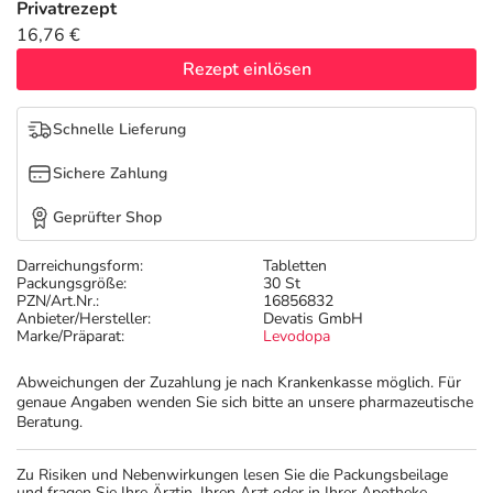
Privatrezept
16,76 €
Rezept einlösen
Schnelle Lieferung
Sichere Zahlung
Geprüfter Shop
Darreichungsform:
Tabletten
Packungsgröße:
30 St
PZN/Art.Nr.:
16856832
Anbieter/Hersteller:
Devatis GmbH
Marke/Präparat:
Levodopa
Abweichungen der Zuzahlung je nach Krankenkasse möglich. Für
genaue Angaben wenden Sie sich bitte an unsere pharmazeutische
Beratung.
Zu Risiken und Nebenwirkungen lesen Sie die Packungsbeilage
und fragen Sie Ihre Ärztin, Ihren Arzt oder in Ihrer Apotheke.