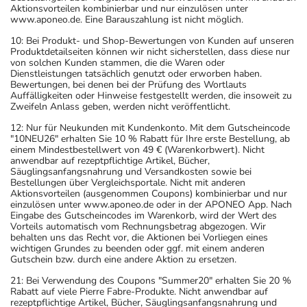
- Vorsicht bei Allergie gegen Maisstärke!
Aktionsvorteilen kombinierbar und nur einzulösen unter
- Es kann Arzneimittel geben, mit denen
www.aponeo.de. Eine Barauszahlung ist nicht möglich.
Wechselwirkungen auftreten. Sie sollten deswegen
10: Bei Produkt- und Shop-Bewertungen von Kunden auf unseren
generell vor der Behandlung mit einem neuen
Produktdetailseiten können wir nicht sicherstellen, dass diese nur
von solchen Kunden stammen, die die Waren oder
Arzneimittel jedes andere, das Sie bereits anwenden,
Dienstleistungen tatsächlich genutzt oder erworben haben.
dem Arzt oder Apotheker angeben. Das gilt auch für
Bewertungen, bei denen bei der Prüfung des Wortlauts
Auffälligkeiten oder Hinweise festgestellt werden, die insoweit zu
Arzneimittel, die Sie selbst kaufen, nur gelegentlich
Zweifeln Anlass geben, werden nicht veröffentlicht.
anwenden oder deren Anwendung schon einige Zeit
12: Nur für Neukunden mit Kundenkonto. Mit dem Gutscheincode
zurückliegt.
"10NEU26" erhalten Sie 10 % Rabatt für Ihre erste Bestellung, ab
einem Mindestbestellwert von 49 € (Warenkorbwert). Nicht
Bitte verwenden Sie dieses Arzneimittel nicht mehr nach
anwendbar auf rezeptpflichtige Artikel, Bücher,
dem auf der Packung oder der Umverpackung
Säuglingsanfangsnahrung und Versandkosten sowie bei
Bestellungen über Vergleichsportale. Nicht mit anderen
angegebenen Verfallsdatum. Das Verfallsdatum bezieht
Aktionsvorteilen (ausgenommen Coupons) kombinierbar und nur
sich auf den letzten Tag des angegebenen Monats.
einzulösen unter www.aponeo.de oder in der APONEO App. Nach
Eingabe des Gutscheincodes im Warenkorb, wird der Wert des
Vorteils automatisch vom Rechnungsbetrag abgezogen. Wir
behalten uns das Recht vor, die Aktionen bei Vorliegen eines
wichtigen Grundes zu beenden oder ggf. mit einem anderen
Gutschein bzw. durch eine andere Aktion zu ersetzen.
21: Bei Verwendung des Coupons "Summer20" erhalten Sie 20 %
Rabatt auf viele Pierre Fabre-Produkte. Nicht anwendbar auf
rezeptpflichtige Artikel, Bücher, Säuglingsanfangsnahrung und