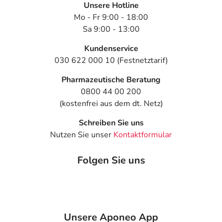
Text
Personen
Einzeldosis
Gesamtdosi
Unsere Hotline
Mo - Fr 9:00 - 18:00
Parkinsonkrankheit
Erwachsene
1/2-2
1-4 mal täglic
Sa 9:00 - 13:00
und Parkinson-
ab 25
Tabletten
(1-2 Tabletten
Syndrom -
Jahren
pro Tag)
Kundenservice
Behandlungsbeginn:
030 622 000 10 (Festnetztarif)
Pharmazeutische Beratung
0800 44 00 200
Parkinsonkrankheit
Erwachsene
1-2
4-mal täglich
und Parkinson-
ab 25
Tabletten
(kostenfrei aus dem dt. Netz)
Syndrom -
Jahren
Schreiben Sie uns
Folgebehandlung:
Nutzen Sie unser
Kontaktformular
Folgen Sie uns
Restless-Legs-
Erwachsene
1 Tablette
1-mal täglich
Syndrom -
ab 25
Einschlafstörungen:
Jahren
Restless-Legs-
Erwachsene
2 Tabletten
1-mal täglich
Unsere Aponeo App