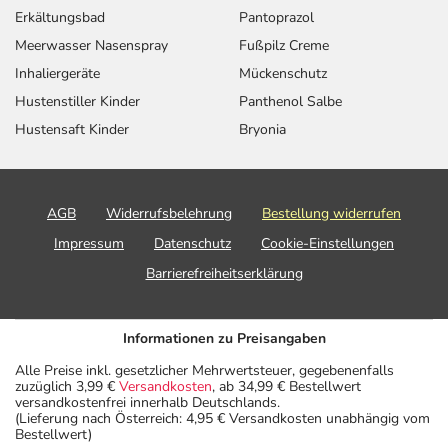
individuell abstimmt, sollten Sie das Arzneimittel daher
Erkältungsbad
Pantoprazol
nach seinen Anweisungen anwenden.
Meerwasser Nasenspray
Fußpilz Creme
Inhaliergeräte
Mückenschutz
Aufbewahrung
Hustenstiller Kinder
Panthenol Salbe
Aufbewahrung
Hustensaft Kinder
Bryonia
Das Arzneimittel muss
- vor Hitze geschützt
- vor Feuchtigkeit geschützt (z.B. im fest verschlossenen
AGB
Widerrufsbelehrung
Bestellung widerrufen
Behältnis)
Impressum
Datenschutz
Cookie-Einstellungen
- im Dunkeln (z.B. im Umkarton)
Barrierefreiheitserklärung
aufbewahrt werden.
Wichtige Hinweise
Informationen zu Preisangaben
Was sollten Sie beachten?
Alle Preise inkl. gesetzlicher Mehrwertsteuer, gegebenenfalls
- Vorsicht: Das Reaktionsvermögen kann auch bei
zuzüglich 3,99 €
Versandkosten
, ab 34,99 € Bestellwert
bestimmungsgemäßem Gebrauch beeinträchtigt sein.
versandkostenfrei innerhalb Deutschlands.
(Lieferung nach Österreich: 4,95 € Versandkosten unabhängig vom
Achten Sie vor allem darauf, wenn Sie am Straßenverkehr
Bestellwert)
teilnehmen oder Maschinen (auch im Haushalt) bedienen,