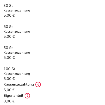
Refluthin, Lasea & Carmenthin Deals
Sport & Fitness
Täglich gut versorgt
30 St
Kassenzuzahlung
Salus Deals
Tierapotheke
5,00 €
50 St
Vitamine & Mineralstoffe
Kassenzuzahlung
5,00 €
Marken
60 St
Kassenzuzahlung
5,00 €
100 St
Kassenzuzahlung
5,00 €
Kassenzuzahlung
5,00 €
Eigenanteil
0,00 €