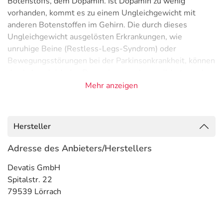
Botenstoffs, dem Dopamin. Ist Dopamin zu wenig
vorhanden, kommt es zu einem Ungleichgewicht mit
anderen Botenstoffen im Gehirn. Die durch dieses
Ungleichgewicht ausgelösten Erkrankungen, wie
unruhige Beine (Restless-Legs-Syndrom) oder
Bewegungsstörungen bei der Parkinsonkrankheit, können
durch Ausgleich des Dopaminmangels gemildert werden.
Mehr anzeigen
Anwendungsgebiete
- Parkinsonkrankheit (Schüttellähmung)
- Parkinson-Syndrom durch Hirnentzündung, Vergiftung
Hersteller
oder Durchblutungsstörung im Gehirn
- Restless-Legs-Syndrom (Syndrom der unruhigen
Adresse des Anbieters/Herstellers
Beine)
Devatis GmbH
Gegenanzeigen
Spitalstr. 22
79539 Lörrach
Was spricht gegen eine Anwendung?
Immer: