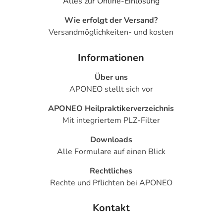
Alles zur Online-Einlösung
- Orthostatische Hypotonie (Kreislaufstörungen aufgrund
niedrigen Blutdrucks)
Wie erfolgt der Versand?
- Herzrhythmusstörungen
Versandmöglichkeiten- und kosten
- Bronchitis
- Schnupfen
Informationen
- Anstieg der Nierenwerte (Harnstoff und Stickstoff)
- Anstieg der Leberwerte
Über uns
- Fieber
APONEO stellt sich vor
APONEO Heilpraktikerverzeichnis
Bemerken Sie eine Befindlichkeitsstörung oder
Mit integriertem PLZ-Filter
Veränderung während der Behandlung, wenden Sie sich
an Ihren Arzt oder Apotheker.
Downloads
Alle Formulare auf einen Blick
Für die Information an dieser Stelle werden vor allem
Nebenwirkungen berücksichtigt, die bei mindestens
Rechtliches
einem von 1.000 behandelten Patienten auftreten.
Rechte und Pflichten bei APONEO
Dosierung
Kontakt