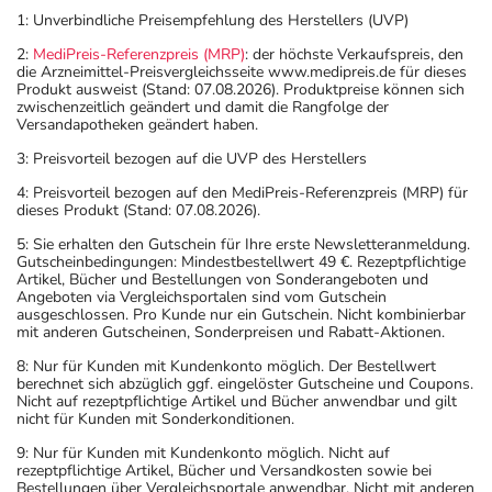
1: Unverbindliche Preisempfehlung des Herstellers (UVP)
mit denen Sie sich verletzen können.
- Der Urin kann verfärbt werden.
2:
MediPreis-Referenzpreis (MRP)
: der höchste Verkaufspreis, den
die Arzneimittel-Preisvergleichsseite www.medipreis.de für dieses
- Vorsicht: Patienten mit Engwinkelglaukom haben ein
Produkt ausweist (Stand: 07.08.2026). Produktpreise können sich
erhöhtes Risiko - besonderes im akuten Anfall.
zwischenzeitlich geändert und damit die Rangfolge der
Versandapotheken geändert haben.
- Bei Frauen im gebärfähigen Alter sind während und
unter Umständen auch eine Zeit lang nach der Therapie
3: Preisvorteil bezogen auf die UVP des Herstellers
wirksame Verhütungsmethoden erforderlich. Sprechen
4: Preisvorteil bezogen auf den MediPreis-Referenzpreis (MRP) für
Sie hierzu Ihren Arzt oder Apotheker an.
dieses Produkt (Stand: 07.08.2026).
- Durch plötzliches Absetzen können Probleme oder
5: Sie erhalten den Gutschein für Ihre erste Newsletteranmeldung.
Beschwerden auftreten. Deshalb sollte die Behandlung
Gutscheinbedingungen: Mindestbestellwert 49 €. Rezeptpflichtige
Artikel, Bücher und Bestellungen von Sonderangeboten und
langsam, das heißt mit einem schrittweisen
Angeboten via Vergleichsportalen sind vom Gutschein
Ausschleichen der Dosis, beendet werden. Lassen Sie
ausgeschlossen. Pro Kunde nur ein Gutschein. Nicht kombinierbar
mit anderen Gutscheinen, Sonderpreisen und Rabatt-Aktionen.
sich dazu am besten von Ihrem Arzt oder Apotheker
beraten.
8: Nur für Kunden mit Kundenkonto möglich. Der Bestellwert
berechnet sich abzüglich ggf. eingelöster Gutscheine und Coupons.
- Während der Behandlung sind geeignete
Nicht auf rezeptpflichtige Artikel und Bücher anwendbar und gilt
schwangerschaftsverhütende Maßnahmen durchzuführen.
nicht für Kunden mit Sonderkonditionen.
- Vor Beginn der Behandlung sollte ein
9: Nur für Kunden mit Kundenkonto möglich. Nicht auf
Schwangerschaftstest durchgeführt werden.
rezeptpflichtige Artikel, Bücher und Versandkosten sowie bei
Bestellungen über Vergleichsportale anwendbar. Nicht mit anderen